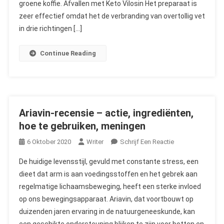
Nieuwe
groene koffie. Afvallen met Keto Vilosin Het preparaat is
Afslankmiddel
zeer effectief omdat het de verbranding van overtollig vet
in drie richtingen […]
Continue Reading
Ariavin-recensie – actie, ingrediënten,
hoe te gebruiken, meningen
On
6 Oktober 2020
Writer
Schrijf Een Reactie
Ariavin-
De huidige levensstijl, gevuld met constante stress, een
Recensie
dieet dat arm is aan voedingsstoffen en het gebrek aan
–
regelmatige lichaamsbeweging, heeft een sterke invloed
Actie,
op ons bewegingsapparaat. Ariavin, dat voortbouwt op
Ingrediënten,
Hoe
duizenden jaren ervaring in de natuurgeneeskunde, kan
Te
een geschikte ondersteuning blijken te zijn voor botten en