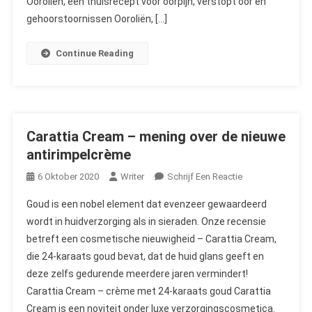
Ooroliën, een thuisrecept voor oorpijn, verstopt oor en
Waar
gehoorstoornissen Ooroliën, […]
Te
Kopen
Continue Reading
Carattia Cream – mening over de nieuwe
antirimpelcrème
On
6 Oktober 2020
Writer
Schrijf Een Reactie
Carattia
Goud is een nobel element dat evenzeer gewaardeerd
Cream
wordt in huidverzorging als in sieraden. Onze recensie
–
betreft een cosmetische nieuwigheid – Carattia Cream,
Mening
die 24-karaats goud bevat, dat de huid glans geeft en
Over
De
deze zelfs gedurende meerdere jaren vermindert!
Nieuwe
Carattia Cream – crème met 24-karaats goud Carattia
Antirimpelcrème
Cream is een noviteit onder luxe verzorgingscosmetica.