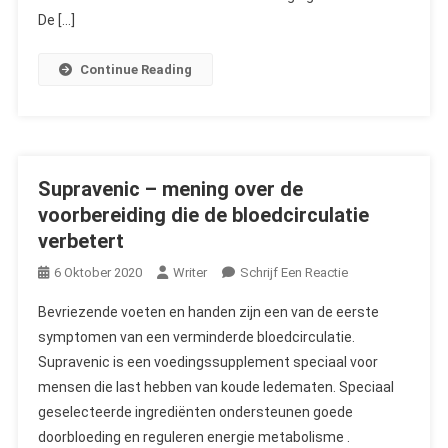
De […]
Continue Reading
Supravenic – mening over de
voorbereiding die de bloedcirculatie
verbetert
On
6 Oktober 2020
Writer
Schrijf Een Reactie
Supravenic
Bevriezende voeten en handen zijn een van de eerste
–
symptomen van een verminderde bloedcirculatie.
Mening
Supravenic is een voedingssupplement speciaal voor
Over
mensen die last hebben van koude ledematen. Speciaal
De
Voorbereiding
geselecteerde ingrediënten ondersteunen goede
Die
doorbloeding en reguleren energie metabolisme .