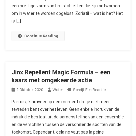
Winkel,
een prettige vorm van bruistabletten die zijn ontworpen
Waar
om in water te worden opgelost. Zoriatil – wat is het? Het
Te
is […]
Koop?
Continue Reading
Jinx Repellent Magic Formula – een
kaars met omgekeerde actie
On
2 Oktober 2020
Writer
Schrijf Een Reactie
Jinx
Parfois, ik arriveer op een moment dat je niet meer
Repellent
tevreden bent over het leven. Geen enkele indruk van de
Magic
indruk die bestaat uit de samenstelling van een ensemble
Formula
en de verschillen tussen de verschillende soorten van de
–
Een
toekomst. Cependant, cela ne vaut pas la peine