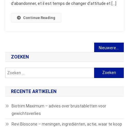
Kaars
d’abandonner, et il est temps de changer d’attitude et […]
Met
Omgekeerde
Continue Reading
Actie
Berichtennavigatie
Nieuwere berichten
ZOEKEN
Zoeken
naar:
RECENTE ARTIKELEN
Biotrim Maximum – advies over bruistabletten voor
gewichtsverlies
Revi Bloscone – meningen, ingrediënten, actie, waar te koop