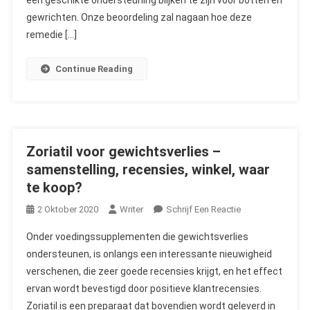
Gebruiken,
gewrichten. Onze beoordeling zal nagaan hoe deze
Meningen
remedie […]
Continue Reading
Zoriatil voor gewichtsverlies –
samenstelling, recensies, winkel, waar
te koop?
On
2 Oktober 2020
Writer
Schrijf Een Reactie
Zoriatil
Onder voedingssupplementen die gewichtsverlies
Voor
ondersteunen, is onlangs een interessante nieuwigheid
Gewichtsverlies
verschenen, die zeer goede recensies krijgt, en het effect
–
ervan wordt bevestigd door positieve klantrecensies.
Samenstelling,
Recensies,
Zoriatil is een preparaat dat bovendien wordt geleverd in