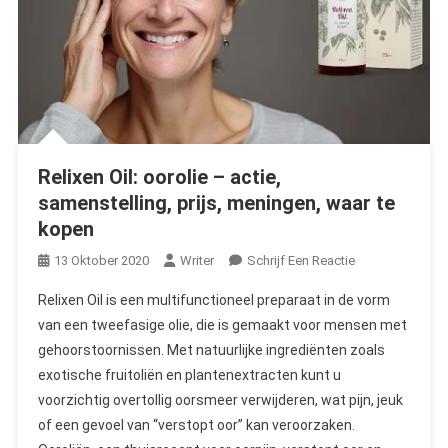
Relixen Oil: oorolie – actie,
samenstelling, prijs, meningen, waar te
kopen
On
13 Oktober 2020
Writer
Schrijf Een Reactie
Relixen
Relixen Oil is een multifunctioneel preparaat in de vorm
Oil:
van een tweefasige olie, die is gemaakt voor mensen met
Oorolie
gehoorstoornissen. Met natuurlijke ingrediënten zoals
–
exotische fruitoliën en plantenextracten kunt u
Actie,
Samenstelling,
voorzichtig overtollig oorsmeer verwijderen, wat pijn, jeuk
Prijs,
of een gevoel van “verstopt oor” kan veroorzaken.
Meningen,