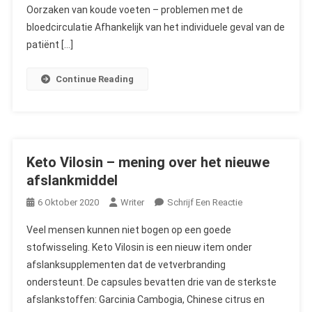
De
Oorzaken van koude voeten – problemen met de
Bloedcirculatie
bloedcirculatie Afhankelijk van het individuele geval van de
Verbetert
patiënt […]
Continue Reading
Keto Vilosin – mening over het nieuwe
afslankmiddel
On
6 Oktober 2020
Writer
Schrijf Een Reactie
Keto
Veel mensen kunnen niet bogen op een goede
Vilosin
stofwisseling. Keto Vilosin is een nieuw item onder
–
afslanksupplementen dat de vetverbranding
Mening
ondersteunt. De capsules bevatten drie van de sterkste
Over
Het
afslankstoffen: Garcinia Cambogia, Chinese citrus en