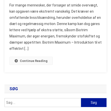
Biotrim
For mange mennesker, der forsøger at smide overvægt,
Maximum
kan opgaven være ekstremt vanskelig. Det kræver en
–
omfattende livsstilsændring, herunder overholdelse af en
Udtalelse
diæt og regelmæssig motion. Denne kamp kan dog gøres
Om
Brusetablett
lettere ved hjælp af ekstra støtte, såsom Biotrim
Til
Maximum, der øger energien, fremskynder stofskiftet og
Vægttab
dæmper appetitten. Biotrim Maximum – Introduktion til et
effektivt […]
Continue Reading
SØG
Søg
efter: