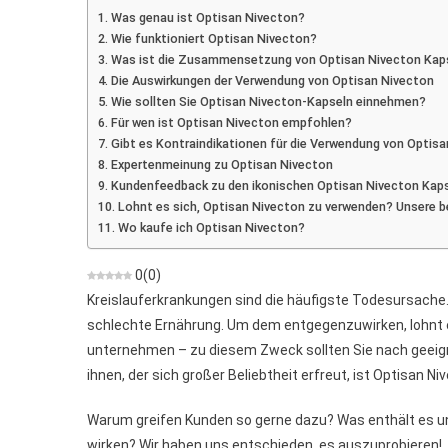
Stellungn
Was genau ist Optisan Nivecton?
Zur
Wie funktioniert Optisan Nivecton?
Vorbereitu
Was ist die Zusammensetzung von Optisan Nivecton Kap
Der
Die Auswirkungen der Verwendung von Optisan Nivecton
Durchgängi
Wie sollten Sie Optisan Nivecton-Kapseln einnehmen?
Der
Für wen ist Optisan Nivecton empfohlen?
Venen
Gibt es Kontraindikationen für die Verwendung von Optis
Expertenmeinung zu Optisan Nivecton
Kundenfeedback zu den ikonischen Optisan Nivecton Kap
Lohnt es sich, Optisan Nivecton zu verwenden? Unsere 
Wo kaufe ich Optisan Nivecton?
0
(
0
)
Kreislauferkrankungen sind die häufigste Todesursache.
schlechte Ernährung. Um dem entgegenzuwirken, lohnt e
unternehmen – zu diesem Zweck sollten Sie nach geeig
ihnen, der sich großer Beliebtheit erfreut, ist Optisan Ni
Warum greifen Kunden so gerne dazu? Was enthält es 
wirken? Wir haben uns entschieden, es auszuprobieren!