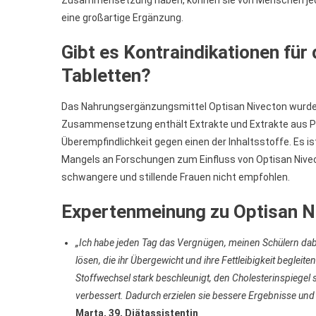
Zusammensetzung haben, können sie von Menschen jede
eine großartige Ergänzung.
Gibt es Kontraindikationen fü
Tabletten?
Das Nahrungsergänzungsmittel Optisan Nivecton wurde m
Zusammensetzung enthält Extrakte und Extrakte aus Pflan
Überempfindlichkeit gegen einen der Inhaltsstoffe. Es i
Mangels an Forschungen zum Einfluss von Optisan Nive
schwangere und stillende Frauen nicht empfohlen.
Expertenmeinung zu Optisan N
„Ich habe jeden Tag das Vergnügen, meinen Schülern dab
lösen, die ihr Übergewicht und ihre Fettleibigkeit begle
Stoffwechsel stark beschleunigt, den Cholesterinspiegel s
verbessert. Dadurch erzielen sie bessere Ergebnisse und 
Marta, 39, Diätassistentin