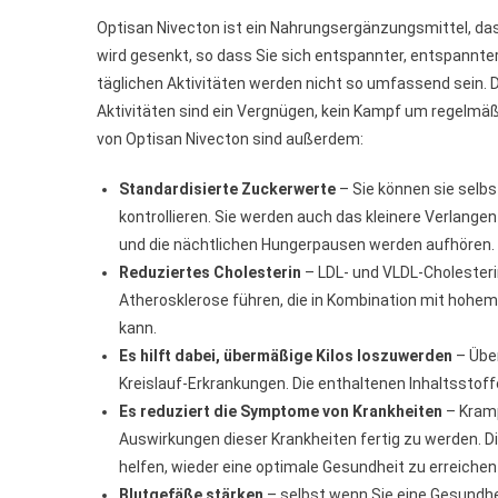
Optisan Nivecton ist ein Nahrungsergänzungsmittel, da
wird gesenkt, so dass Sie sich entspannter, entspannter
täglichen Aktivitäten werden nicht so umfassend sein. 
Aktivitäten sind ein Vergnügen, kein Kampf um regelmäß
von Optisan Nivecton sind außerdem:
Standardisierte Zuckerwerte
– Sie können sie selbs
kontrollieren. Sie werden auch das kleinere Verlang
und die nächtlichen Hungerpausen werden aufhören.
Reduziertes Cholesterin
– LDL- und VLDL-Cholesteri
Atherosklerose führen, die in Kombination mit hohem
kann.
Es hilft dabei, übermäßige Kilos loszuwerden
– Über
Kreislauf-Erkrankungen. Die enthaltenen Inhaltsstof
Es reduziert die Symptome von Krankheiten
– Kramp
Auswirkungen dieser Krankheiten fertig zu werden. 
helfen, wieder eine optimale Gesundheit zu erreichen
Blutgefäße stärken
– selbst wenn Sie eine Gesundh