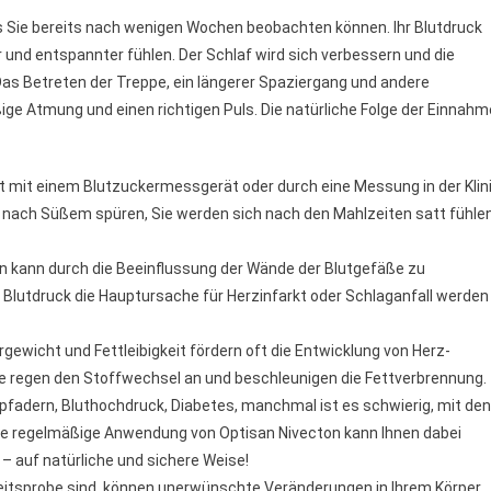
s Sie bereits nach wenigen Wochen beobachten können. Ihr Blutdruck
 und entspannter fühlen. Der Schlaf wird sich verbessern und die
Das Betreten der Treppe, ein längerer Spaziergang und andere
ige Atmung und einen richtigen Puls. Die natürliche Folge der Einnahm
t mit einem Blutzuckermessgerät oder durch eine Messung in der Klin
en nach Süßem spüren, Sie werden sich nach den Mahlzeiten satt fühle
n kann durch die Beeinflussung der Wände der Blutgefäße zu
 Blutdruck die Hauptursache für Herzinfarkt oder Schlaganfall werden
gewicht und Fettleibigkeit fördern oft die Entwicklung von Herz-
fe regen den Stoffwechsel an und beschleunigen die Fettverbrennung.
fadern, Bluthochdruck, Diabetes, manchmal ist es schwierig, mit den
Die regelmäßige Anwendung von Optisan Nivecton kann Ihnen dabei
 – auf natürliche und sichere Weise!
eitsprobe sind, können unerwünschte Veränderungen in Ihrem Körper