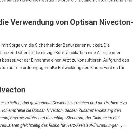
n Alters verwendet werden, stören die Medikamente nicht und sind
r die Verwendung von Optisan Nivecton-
it Sorge um die Sicherheit der Benutzer entwickelt. Die
zen. Daher ist die einzige Kontraindikation eine Allergie oder
st besser, vor der Einnahme einen Arzt zu konsultieren. Aufgrund des
cton auf die ordnungsgemäße Entwicklung des Kindes wird es für
ivecton
ei zu helfen, das gewünschte Gewicht zu erreichen und die Probleme zu
iten. Ich empfehle sie Optisan Nivecton, dessen Zusammensetzung den
enkt, Energie zuführt und die richtige Steuerung der Glukose im Blut
reduzieren gleichzeitig das Risiko für Herz-Kreislauf-Erkrankungen. „
–