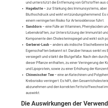
und unterstützt die Entfernung von Giftstoffen aus 
Hagebutte
– zur Stärkung des Immunsystems, aber au
Bluthochdruck und wirkt entzündungshemmend. Es ist
einem verringerten Risiko für Arteriosklerose führt.
Sanddorn
– eine Fülle an Vitaminen, Phenylaciden und
Lebenskräften, zur Unterstützung der Immunität und 
Komponente den Cholesterinspiegel und wirkt sich pos
Gerberei-Laub
– anders als indische Stachelbeere b
Eigenschaften bekannt ist. Darüber hinaus senkt es B
versiegelt und stärkt die Blutgefäße. Nach den durch
dieser Pflanze enthalten, zu einer Verringerung der 
und Lipoprotein, sowie zu einer Erhöhung der Konzent
Chinesischer Tee
– eine an Katechinen und Polypheno
Krebsrisiko verringert. Es hilft, den Gesamtcholeste
abzunehmen und den korrekten Fettstoffwechsel im K
auswirkt.
Die Auswirkungen der Verwend