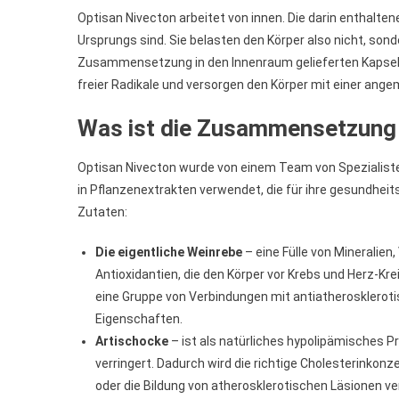
Optisan Nivecton arbeitet von innen. Die darin enthaltene
Ursprungs sind. Sie belasten den Körper also nicht, sond
Zusammensetzung in den Innenraum gelieferten Kapseln w
freier Radikale und versorgen den Körper mit einer an
Was ist die Zusammensetzung 
Optisan Nivecton wurde von einem Team von Spezialiste
in Pflanzenextrakten verwendet, die für ihre gesundheit
Zutaten:
Die eigentliche Weinrebe
– eine Fülle von Mineralien
Antioxidantien, die den Körper vor Krebs und Herz-Kr
eine Gruppe von Verbindungen mit antiatherosklerot
Eigenschaften.
Artischocke
– ist als natürliches hypolipämisches P
verringert. Dadurch wird die richtige Cholesterinkon
oder die Bildung von atherosklerotischen Läsionen ver