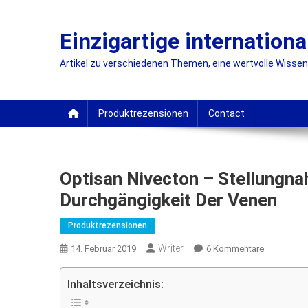
Skip
to
Einzigartige internationa
content
Artikel zu verschiedenen Themen, eine wertvolle Wissensq
Produktrezensionen
Contact
Optisan Nivecton – Stellungna
Durchgängigkeit Der Venen
Produktrezensionen
Writer
Zu
14. Februar 2019
6 Kommentare
Optisan
Nivecton
Inhaltsverzeichnis:
–