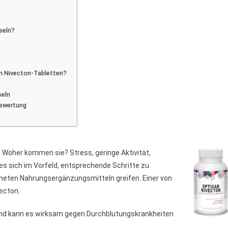
ahme
ng
seln?
gkeit
an Nivecton-Tabletten?
seln
bewertung
 Woher kommen sie? Stress, geringe Aktivität,
s sich im Vorfeld, entsprechende Schritte zu
neten Nahrungsergänzungsmitteln greifen. Einer von
vecton.
und kann es wirksam gegen Durchblutungskrankheiten