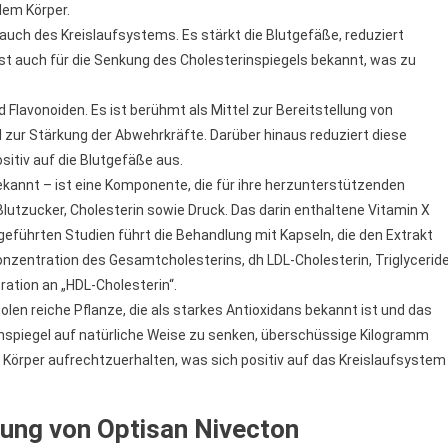
dem Körper.
ch des Kreislaufsystems. Es stärkt die Blutgefäße, reduziert
 auch für die Senkung des Cholesterinspiegels bekannt, was zu
 Flavonoiden. Es ist berühmt als Mittel zur Bereitstellung von
zur Stärkung der Abwehrkräfte. Darüber hinaus reduziert diese
itiv auf die Blutgefäße aus.
ekannt – ist eine Komponente, die für ihre herzunterstützenden
lutzucker, Cholesterin sowie Druck. Das darin enthaltene Vitamin X
geführten Studien führt die Behandlung mit Kapseln, die den Extrakt
Konzentration des Gesamtcholesterins, dh LDL-Cholesterin, Triglycerid
ration an „HDL-Cholesterin“.
len reiche Pflanze, die als starkes Antioxidans bekannt ist und das
rinspiegel auf natürliche Weise zu senken, überschüssige Kilogramm
örper aufrechtzuerhalten, was sich positiv auf das Kreislaufsystem
ung von Optisan Nivecton