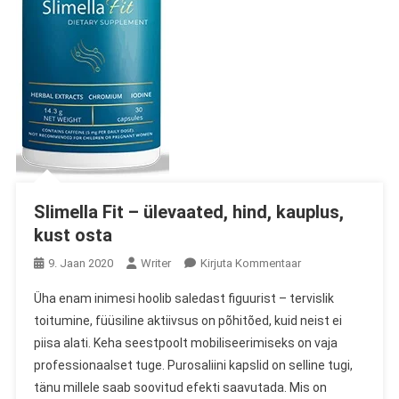
Slimella Fit – ülevaated, hind, kauplus,
kust osta
On
9. Jaan 2020
Writer
Kirjuta Kommentaar
Slimella
Üha enam inimesi hoolib saledast figuurist – tervislik
Fit
toitumine, füüsiline aktiivsus on põhitõed, kuid neist ei
–
piisa alati. Keha seestpoolt mobiliseerimiseks on vaja
Ülevaated,
professionaalset tuge. Purosaliini kapslid on selline tugi,
Hind,
Kauplus,
tänu millele saab soovitud efekti saavutada. Mis on