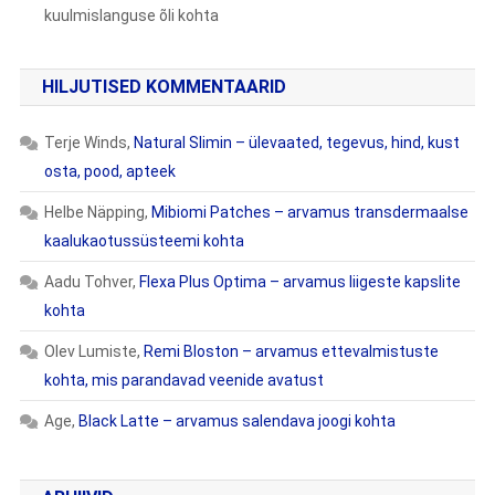
kuulmislanguse õli kohta
HILJUTISED KOMMENTAARID
Terje Winds
,
Natural Slimin – ülevaated, tegevus, hind, kust
osta, pood, apteek
Helbe Näpping
,
Mibiomi Patches – arvamus transdermaalse
kaalukaotussüsteemi kohta
Aadu Tohver
,
Flexa Plus Optima – arvamus liigeste kapslite
kohta
Olev Lumiste
,
Remi Bloston – arvamus ettevalmistuste
kohta, mis parandavad veenide avatust
Age
,
Black Latte – arvamus salendava joogi kohta