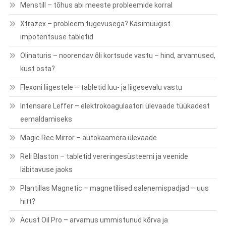
Menstill – tõhus abi meeste probleemide korral
Xtrazex – probleem tugevusega? Käsimüügist
impotentsuse tabletid
Olinaturis – noorendav õli kortsude vastu – hind, arvamused,
kust osta?
Flexoni liigestele – tabletid luu- ja liigesevalu vastu
Intensare Leffer – elektrokoagulaatori ülevaade tüükadest
eemaldamiseks
Magic Rec Mirror – autokaamera ülevaade
Reli Blaston – tabletid vereringesüsteemi ja veenide
läbitavuse jaoks
Plantillas Magnetic – magnetilised salenemispadjad – uus
hitt?
Acust Oil Pro – arvamus ummistunud kõrva ja