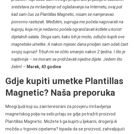
sredstava za mršavljenje od oglašavanja na Internetu, ovaj put
kad sam čuo za Plantillas Magnetic, nisam se namjeravao
ponovno rastezati. Međutim, supruga me počela nagovarati na
kupnju, koja mi je nedavno počela ograničavati kotlete u korist
dijetalnih salata. Stoga sam, kako bih je molio, odlučio kupiti ove
magnetske umetke. A nakon mjesec dana prisiljen sam odati čast
svojoj supruzi! Trbuh mi se očito smanjio nakon 2 tjedna. I što je
najdivnije – ne moram se pridržavati nijedne dijete. Jedem što
želim!
–
Marek, 43 godine
Gdje kupiti umetke Plantillas
Magnetic? Naša preporuka
Mnogi ljudi koji su zainteresirani za provjeru mršavljenja
magnetskog polja na sebi pitaju se gdje potražiti proizvod
Plantillas Magnetic. Možete li ga kupiti u ljekarni, drogeriji ili
možda u trgovini cipelama? Ispada da se proizvod, zahvaljujući