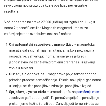
revolucionarnog proizvoda koji je postigao nevjerojatne
rezultate.
Već je testiran na preko 27 000 ljudi koji su izgubili do 11 kg u
samo 2 tjedna! Plantillas Magnetic magnetni umetci za
mršavljenje rade sveobuhvatno i na 3 načina:
Oni automatski sagorijevaju masno tkivo
– magnetska
masaža šalje signal masnim stanicama koje pozivaju na
raspadanje. Zahvaljujući tome, mršavljenje je brzo i
jednostavno, ne zahtijeva promjenu prehrane ili izlijevanje
znoja u teretani.
Čiste tijelo od toksina
– magnetsko polje također potiče
prirodne procese samočišćenja. Toksini nakupljeni godinama
uklanjaju se, što poboljšava zdravlje i poboljšava izgled.
Sprječavaju yo-yo efekt
– umetci utječu na
pamćenje masti
, doslovce ga “resetirajući”. To pomaže spriječiti ponavljanje
prekomjerne težine i pretilosti. Zahvaljujući tome, nikada se