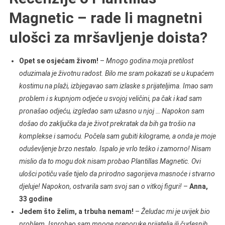
Magnetic – rade li magnetni
ulošci za mršavljenje doista?
Opet se osjećam živom!
–
Mnogo godina moja pretilost
oduzimala je životnu radost. Bilo me sram pokazati se u kupaćem
kostimu na plaži, izbjegavao sam izlaske s prijateljima. Imao sam
problem i s kupnjom odjeće u svojoj veličini, pa čak i kad sam
pronašao odjeću, izgledao sam užasno u njoj … Napokon sam
došao do zaključka da je život prekratak da bih ga trošio na
komplekse i samoću. Počela sam gubiti kilograme, a onda je moje
oduševljenje brzo nestalo. Ispalo je vrlo teško i zamorno! Nisam
mislio da to mogu dok nisam probao Plantillas Magnetic. Ovi
ulošci potiču vaše tijelo da prirodno sagorijeva masnoće i stvarno
djeluje! Napokon, ostvarila sam svoj san o vitkoj figuri!
–
Anna,
33 godine
Jedem što želim, a trbuha nemam!
–
Želudac mi je uvijek bio
problem. Isprobao sam mnoge preporuke prijatelja ili čudesnih