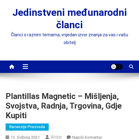
Preskočite
Jedinstveni međunarodni
na
sadržaj
članci
Članci o raznim temama, vrijedan izvor znanja za vas i vašu
obitelj
Plantillas Magnetic – Mišljenja,
Svojstva, Radnja, Trgovina, Gdje
Kupiti
Recenzije Proizvoda
Writer
On
13. Svibnja 2021.
Napiši Komentar