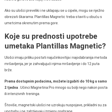
Ako su ulošci preveliki i ne uklapaju se u cipele, mogu se nježno
obrezati škarama. Plantillas Magnetic treba staviti u obuću s
umetcima okrenutim prema gore.
Koje su prednosti upotrebe
umetaka Plantillas Magnetic?
Ulošci imaju priliku postati najučinkovitija i najodabranija metoda
mršavljenja, jer je zahvaljujući njima mršavljenje i do 12 puta
brže.
Prema dostupnim podacima, možete izgubiti do 10 kg u samo
2 tjedna
. Učinci Magnetina Pro mnogo su bolji nego nakon posta
ili intenzivnih treninga.
Štoviše, magnetski ulošci ne uzrokuju nuspojave, prikladni su za
upotrebu i ne zahtijevaju izmjenu prehrane.