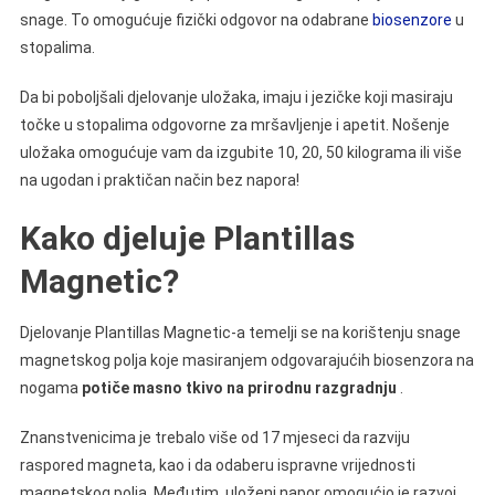
snage. To omogućuje fizički odgovor na odabrane
biosenzore
u
stopalima.
Da bi poboljšali djelovanje uložaka, imaju i jezičke koji masiraju
točke u stopalima odgovorne za mršavljenje i apetit. Nošenje
uložaka omogućuje vam da izgubite 10, 20, 50 kilograma ili više
na ugodan i praktičan način bez napora!
Kako djeluje Plantillas
Magnetic?
Djelovanje Plantillas Magnetic-a temelji se na korištenju snage
magnetskog polja koje masiranjem odgovarajućih biosenzora na
nogama
potiče masno tkivo na prirodnu razgradnju
.
Znanstvenicima je trebalo više od 17 mjeseci da razviju
raspored magneta, kao i da odaberu ispravne vrijednosti
magnetskog polja. Međutim, uloženi napor omogućio je razvoj