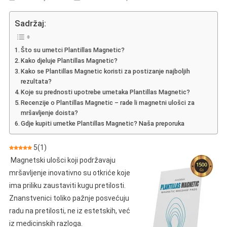
Plantillas
Magnetic
Sadržaj:
–
Mišljenja,
Što su umetci Plantillas Magnetic?
Svojstva,
Kako djeluje Plantillas Magnetic?
Radnja,
Kako se Plantillas Magnetic koristi za postizanje najboljih
Trgovina,
rezultata?
Gdje
Koje su prednosti upotrebe umetaka Plantillas Magnetic?
Kupiti
Recenzije o Plantillas Magnetic – rade li magnetni ulošci za
mršavljenje doista?
Gdje kupiti umetke Plantillas Magnetic? Naša preporuka
5
(
1
)
Magnetski ulošci koji podržavaju
mršavljenje inovativno su otkriće koje
ima priliku zaustaviti kugu pretilosti.
Znanstvenici toliko pažnje posvećuju
radu na pretilosti, ne iz estetskih, već
iz medicinskih razloga.