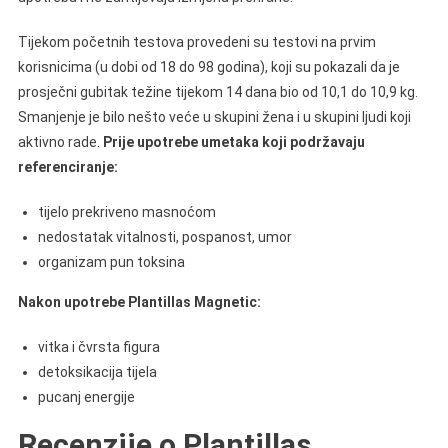
Tijekom početnih testova provedeni su testovi na prvim
korisnicima (u dobi od 18 do 98 godina), koji su pokazali da je
prosječni gubitak težine tijekom 14 dana bio od 10,1 do 10,9 kg.
Smanjenje je bilo nešto veće u skupini žena i u skupini ljudi koji
aktivno rade.
Prije upotrebe umetaka koji podržavaju
referenciranje:
tijelo prekriveno masnoćom
nedostatak vitalnosti, pospanost, umor
organizam pun toksina
Nakon upotrebe Plantillas Magnetic:
vitka i čvrsta figura
detoksikacija tijela
pucanj energije
Recenzije o Plantillas