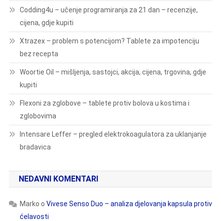
Codding4u – učenje programiranja za 21 dan – recenzije,
cijena, gdje kupiti
Xtrazex – problem s potencijom? Tablete za impotenciju
bez recepta
Woortie Oil – mišljenja, sastojci, akcija, cijena, trgovina, gdje
kupiti
Flexoni za zglobove – tablete protiv bolova u kostima i
zglobovima
Intensare Leffer – pregled elektrokoagulatora za uklanjanje
bradavica
NEDAVNI KOMENTARI
Marko
o
Vivese Senso Duo – analiza djelovanja kapsula protiv
ćelavosti