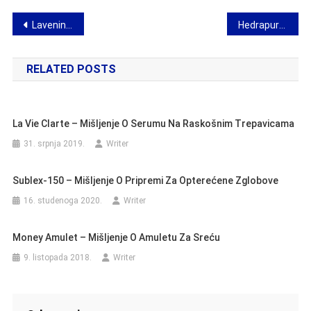
Navigacija
Lavenin za mikozu stopala i noktiju – recenzije, cijena, učinci, gdje kupiti?
Hedrapure – ušno ulje za poremećaje sluha, začepljeno uho i gubitak sluha
objava
RELATED POSTS
La Vie Clarte – Mišljenje O Serumu Na Raskošnim Trepavicama
31. srpnja 2019.
Writer
Sublex-150 – Mišljenje O Pripremi Za Opterećene Zglobove
16. studenoga 2020.
Writer
Money Amulet – Mišljenje O Amuletu Za Sreću
9. listopada 2018.
Writer