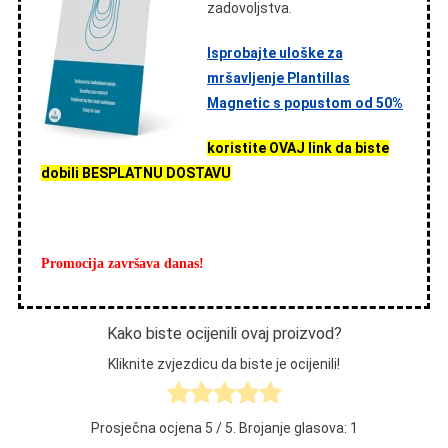
zadovoljstva.
Isprobajte uloške za
mršavljenje Plantillas
Magnetic s popustom od 50%
koristite OVAJ link da biste
dobili BESPLATNU DOSTAVU
Promocija završava danas!
Kako biste ocijenili ovaj proizvod?
Kliknite zvjezdicu da biste je ocijenili!
Prosječna ocjena
5
/ 5. Brojanje glasova:
1