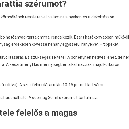
arattia szérumot?
m környékének részleteivel, valamint a nyakon és a dekoltázson
bb hatóanyag-tartalommal rendelkezik. Ezért hatékonyabban működi
onyság érdekében kövesse néhány egyszerű irányelvet – tippeket.
távolítására). Ez szükséges feltétel. A bőr enyhén nedves lehet, de n
sra. A készítményt kis mennyiségben alkalmazzák, majd körkörös
rdítva). A szer felhordása után 10-15 percet kell várni.
nta használható. A csomag 30 ml szérumot tartalmaz.
tele felelős a magas