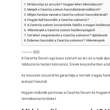
Vélemények,
Mi károsítja az arcszínt? Hogyan lehet ellensúlyozni?
Összetevők,
Melyek a Carattia szérum használatának indikációi?
Adagolás,
Milyen hatásai vannak a Carattia szérum használatának?
Bolt,
Hogyan kell használni a Carattia szérumot?
Hol
A Carattia szérum összetétele felelős a magas hatékony
Lehet
Vélemények a Carattia szérum hatékonyságáról
Megvásárolni
Hol lehet megvásárolni a Carattia szérumot? Ajánlásunk
Érdemes használni a Carattia szérumot? Véleményünk
0
(
0
)
A Carattia Serum egy luxus szérum az arc és a nyak á
többszörös hatást kölcsönöz. Ennek köszönhetően a bő
Az innovatív összetétel garantálja a termék magas hat
aranyat használ.
Hogyan működik pontosan a Carattia Serum és hogyan kel
termékismertetőnket.