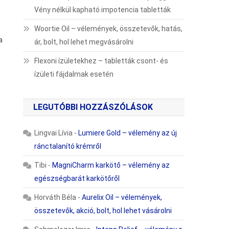
Vény nélkül kapható impotencia tabletták
Woortie Oil – vélemények, összetevők, hatás,
a
ár, bolt, hol lehet megvásárolni
Flexoni ízületekhez – tabletták csont- és
ízületi fájdalmak esetén
LEGUTÓBBI HOZZÁSZÓLÁSOK
Lingvai Lívia
-
Lumiere Gold – vélemény az új
ránctalanító krémről
Tibi
-
MagniCharm karkötő – vélemény az
egészségbarát karkötőről
Horváth Béla
-
Aurelix Oil – vélemények,
összetevők, akció, bolt, hol lehet vásárolni