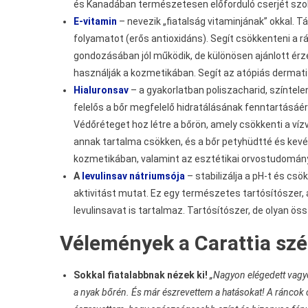
és Kanadában természetesen előforduló cserjét szokat
E-vitamin
– nevezik „fiatalság vitaminjának” okkal. Táp
folyamatot (erős antioxidáns). Segít csökkenteni a r
gondozásában jól működik, de különösen ajánlott érzé
használják a kozmetikában. Segít az atópiás dermatit
Hialuronsav
– a gyakorlatban poliszacharid, színtel
felelős a bőr megfelelő hidratálásának fenntartásáé
Védőréteget hoz létre a bőrön, amely csökkenti a víz
annak tartalma csökken, és a bőr petyhüdtté és kevé
kozmetikában, valamint az esztétikai orvostudományb
A
levulinsav nátriumsója
– stabilizálja a pH-t és csö
aktivitást mutat. Ez egy természetes tartósítósze
levulinsavat is tartalmaz. Tartósítószer, de olyan ös
Vélemények a Carattia sz
Sokkal fiatalabbnak nézek ki!
„Nagyon elégedett vagy
a nyak bőrén. És már észrevettem a hatásokat! A ráncok c