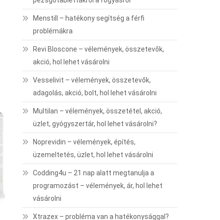
pezsgőtablettákról a fogyásról
Menstill – hatékony segítség a férfi
problémákra
Revi Bloscone – vélemények, összetevők,
akció, hol lehet vásárolni
Vesselivit – vélemények, összetevők,
adagolás, akció, bolt, hol lehet vásárolni
Multilan – vélemények, összetétel, akció,
üzlet, gyógyszertár, hol lehet vásárolni?
Noprevidin – vélemények, építés,
üzemeltetés, üzlet, hol lehet vásárolni
Codding4u – 21 nap alatt megtanulja a
programozást – vélemények, ár, hol lehet
vásárolni
Xtrazex – probléma van a hatékonysággal?