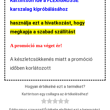
Kattintson ide a FLEXIGAUSSE
karszalag kipróbálásához
használja ezt a hivatkozást, hogy
megkapja a szabad szállítást
A promóció ma véget ér!
A készletcsökkenés miatt a promóció
időben korlátozott
Hogyan értékelné ezt a terméket?
Kattintson egy csillagra az értékeléséhez!
Eddig nincs szavazat! Értékelje elsőként ezt a bejegyzést.