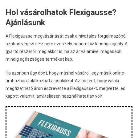
Hol vásárolhatok Flexigausse?
Ajánlásunk
A Flexigausse megvásárlását csak a hivatalos forgalmazónál
szabad végezni. Ez nem szeszély, hanem biztonsági aggály. A
gyártó részéről, még akkor is, ha az ár valamivel magasabb,
mindig egészséges terméket kap.
Ha azonban úgy dönt, hogy máshol vásárol, egy másik online
áruházban találkozhat a csalókkal. Az történt, hogy valaki
megfizethető áron észrevette a Flexigausse-t, megvette, és
kapott valamit, ami teljesen használhatatlan volt.