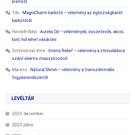
krémről
Tibi
-
MagniCharm karkötő – vélemény az egészségbarát
karkötőről
Horváth Béla
-
Aurelix Oil – vélemények, összetevők, akció,
bolt, hol lehet vásárolni
Schmolczer Imre
-
Intens Relief – vélemény a stimulálásra
szánt elektro-masszírozóról
Магито
-
Natural Slimin – vélemény a transzdermális
fogyásrendszerről
LEVÉLTÁR
2023. december
2023. július