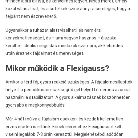
minden lábra állítsa, és kényelmes legyen. Nincs méret, amely
közül választhat, és a sötétkék színe annyira semleges, hogy a
fejpánt nem észrevehető.
Ugyanakkor a ruházat alatt viselheti, és nem érzi
kényelmetlenséget, és – ami nagyon hasznos – éjszaka
kerülhet. Ideális megoldás mindazok számára, akik ébredés
után éreznek fájdalmat és merevséget.
Mikor működik a Flexigauss?
Amikor a térd fáj, gyors reakció szükséges. A fájdalomcsillapítók
helyett a periodikusan csak segítő gél helyett érdemes azonnal
használni a stabilizátort. A gyors alkalmazásnak köszönhetően
gyorsabb a megkönnyebbülés.
Már 4 hét múlva a fájdalom csökken, és kezdeti kellemetlen
érzés esetén is eltűnik. Ennek eléréséhez Flexigaussot kell
viselni legalább 7-8 órán keresztül. Megjelenéséből adódóan