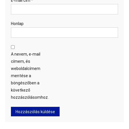
E-mail cím
*
Honlap
A nevem, e-mail
címem, és
weboldalcímem
mentése a
böngészőben a
következő
hozzászólásomhoz.