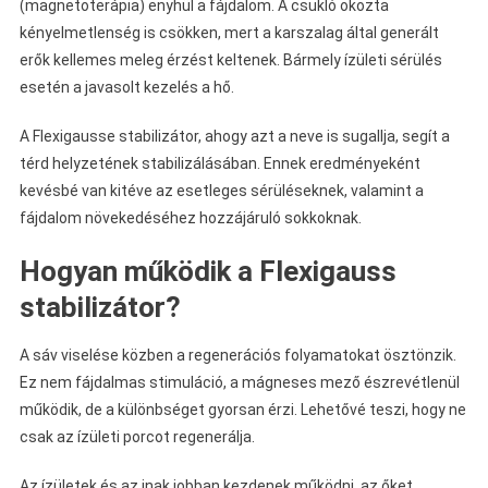
(magnetoterápia) enyhül a fájdalom. A csukló okozta
kényelmetlenség is csökken, mert a karszalag által generált
erők kellemes meleg érzést keltenek. Bármely ízületi sérülés
esetén a javasolt kezelés a hő.
A Flexigausse stabilizátor, ahogy azt a neve is sugallja, segít a
térd helyzetének stabilizálásában. Ennek eredményeként
kevésbé van kitéve az esetleges sérüléseknek, valamint a
fájdalom növekedéséhez hozzájáruló sokkoknak.
Hogyan működik a Flexigauss
stabilizátor?
A sáv viselése közben a regenerációs folyamatokat ösztönzik.
Ez nem fájdalmas stimuláció, a mágneses mező észrevétlenül
működik, de a különbséget gyorsan érzi. Lehetővé teszi, hogy ne
csak az ízületi porcot regenerálja.
Az ízületek és az inak jobban kezdenek működni, az őket