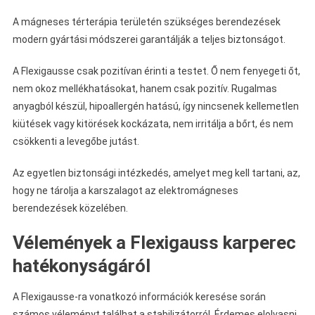
A mágneses térterápia területén szükséges berendezések
modern gyártási módszerei garantálják a teljes biztonságot.
A Flexigausse csak pozitívan érinti a testet. Ő nem fenyegeti őt,
nem okoz mellékhatásokat, hanem csak pozitív. Rugalmas
anyagból készül, hipoallergén hatású, így nincsenek kellemetlen
kiütések vagy kitörések kockázata, nem irritálja a bőrt, és nem
csökkenti a levegőbe jutást.
Az egyetlen biztonsági intézkedés, amelyet meg kell tartani, az,
hogy ne tárolja a karszalagot az elektromágneses
berendezések közelében.
Vélemények a Flexigauss karperec
hatékonyságáról
A Flexigausse-ra vonatkozó információk keresése során
számos véleményt találhat a stabilizátorról. Érdemes elolvasni