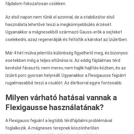
fájdalom fokozatosan csökken.
Az első napon nem tűnik el azonnal, de a stabilizátor első
használata lehetővé teszi a megkönnyebbülés érzését.
Ugyanakkor a mágnesekből származó Gauss-erők a sejteket
cselekedni, azaz regenerálják és feltöltik a károkat az ízületben.
Már 4 hét múlva jelentős különbség figyelhető meg, és bizonyos
esetekben még a teljes eltűnése is. Az eddig fájdalmas térd
kevésbé fárasztó, nem merev, nem hajlik hajlítás közben, és az
ízületi porc gyorsan helyreáll. Ugyanakkor a Flexigausse fejpánt
rugalmasabbá teszi a csuklót. Az életkorral egyre fontosabb.
Milyen várható hatásai vannak a
Flexigausse használatának?
A Flexigauss fejpánt a legtöbb térdfájdalmi problémával
foglalkozik. A mágneses terepnek köszönhetően