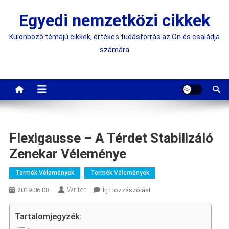
Skip
Egyedi nemzetközi cikkek
to
content
Különböző témájú cikkek, értékes tudásforrás az Ön és családja
számára
Flexigausse – A Térdet Stabilizáló
Zenekar Véleménye
Termék Vélemények
Termék Vélemények
Writer
On
2019.06.08.
Írj Hozzászólást
Flexigausse
–
Tartalomjegyzék:
A