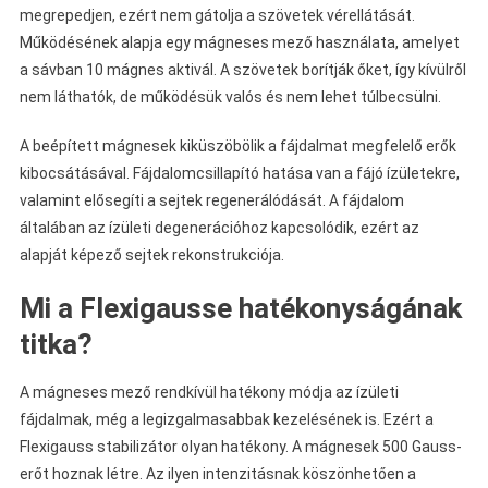
megrepedjen, ezért nem gátolja a szövetek vérellátását.
Működésének alapja egy mágneses mező használata, amelyet
a sávban 10 mágnes aktivál. A szövetek borítják őket, így kívülről
nem láthatók, de működésük valós és nem lehet túlbecsülni.
A beépített mágnesek kiküszöbölik a fájdalmat megfelelő erők
kibocsátásával. Fájdalomcsillapító hatása van a fájó ízületekre,
valamint elősegíti a sejtek regenerálódását. A fájdalom
általában az ízületi degenerációhoz kapcsolódik, ezért az
alapját képező sejtek rekonstrukciója.
Mi a Flexigausse hatékonyságának
titka?
A mágneses mező rendkívül hatékony módja az ízületi
fájdalmak, még a legizgalmasabbak kezelésének is. Ezért a
Flexigauss stabilizátor olyan hatékony. A mágnesek 500 Gauss-
erőt hoznak létre. Az ilyen intenzitásnak köszönhetően a