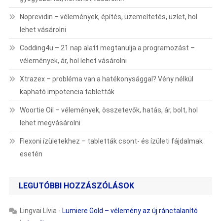
Noprevidin – vélemények, építés, üzemeltetés, üzlet, hol
lehet vásárolni
Codding4u – 21 nap alatt megtanulja a programozást –
vélemények, ár, hol lehet vásárolni
Xtrazex – probléma van a hatékonysággal? Vény nélkül
kapható impotencia tabletták
Woortie Oil – vélemények, összetevők, hatás, ár, bolt, hol
lehet megvásárolni
Flexoni ízületekhez – tabletták csont- és ízületi fájdalmak
esetén
LEGUTÓBBI HOZZÁSZÓLÁSOK
Lingvai Lívia
-
Lumiere Gold – vélemény az új ránctalanító