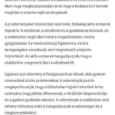
őket, hogy megbizonyosodjon arról, hogy a kiválasztott termék
megfelel-e a benne rejlő reményeknek.
A jó véleményeket elsősorban sportolók, fizikailag aktív emberek
fejezik ki. A sérülések, a sérülések és a gyulladások közösek, és
a stabilizátor segíti őket mind a megelőzésben, mind a
gyógyításban. Ez mind a könnyű fájdalomra, mind a
betegségekre vonatkozik, ami megnehezíti a képzés
folytatását. Az aktív emberek hangsúlyozzák, hogy a
stabilizátor megmenti őket a sérülésektől.
Ugyanez a jó vélemény a Flexigaussról az idősek, akik gyakran
szenvednek közös problémákkal. A véleményük pozitív
meglepetéssel jár, hogy a láthatatlan fejpánt lehetővé tette
számukra, hogy jobban élhessenek, a térdízület degenerációja
és a gyakori gyulladás ellenére. A vélemények a stabilizátor első
néhány feltevése után is hangsúlyozzák a sebességet és a
megkönnyebbülést.