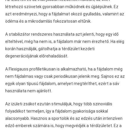
létrehozó szövetek gyorsabban működnek és újjáépülnek. Ez
azt eredményezi, hogy a fájdalmat okozó gyulladás, valamint az
ödéma és a mikrodamlás fokozatosan eltűnik.
A stabilizátor rendszeres használata azt jelenti, hogy egy idő
elteltével, még ha nem is, a fájdalom már nem érezhető. Ha elég
korán használják, gátolhatja a térdízület kezdeti
degenerációjának előrehaladását.
A Flexigauss profilletikusan is alkalmazható, ha a fájdalom még
nem fájdalmas vagy csak periodikusan jelenik meg. Sajnos ez az
egyik olyan típusú fájdalom, amelyet megtéríthet, ezért a sáv
használata nem ajánlott.
Az izületi zsákot ezután stimuláljuk, hogy több szinoviális
folyadékot termeljen, így a fájdalom gyakorisága sokkal
alacsonyabb. Hasznos a sportolók és az edzés után intenzíven
edző emberek számára is, hogy megvédjék a térdízületet. Ez a