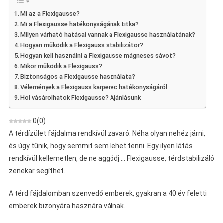
Térdet
Mi az a Flexigausse?
Stabilizáló
Mi a Flexigausse hatékonyságának titka?
Zenekar
Milyen várható hatásai vannak a Flexigausse használatának?
Véleménye
Hogyan működik a Flexigauss stabilizátor?
Hogyan kell használni a Flexigausse mágneses sávot?
Mikor működik a Flexigauss?
Biztonságos a Flexigausse használata?
Vélemények a Flexigauss karperec hatékonyságáról
Hol vásárolhatok Flexigausse? Ajánlásunk
0
(
0
)
A térdízület fájdalma rendkívül zavaró. Néha olyan nehéz járni,
és úgy tűnik, hogy semmit sem lehet tenni. Egy ilyen látás
rendkívül kellemetlen, de ne aggódj … Flexigausse, térdstabilizáló
zenekar segíthet.
A térd fájdalomban szenvedő emberek, gyakran a 40 év feletti
emberek bizonyára hasznára válnak.