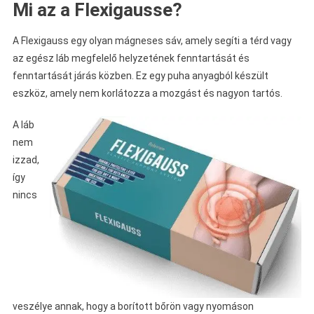
Mi az a Flexigausse?
A Flexigauss egy olyan mágneses sáv, amely segíti a térd vagy
az egész láb megfelelő helyzetének fenntartását és
fenntartását járás közben. Ez egy puha anyagból készült
eszköz, amely nem korlátozza a mozgást és nagyon tartós.
A láb
nem
izzad,
így
nincs
veszélye annak, hogy a borított bőrön vagy nyomáson