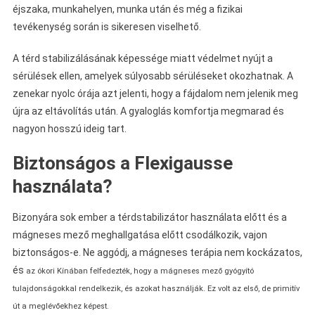
éjszaka, munkahelyen, munka után és még a fizikai
tevékenység során is sikeresen viselhető.
A térd stabilizálásának képessége miatt védelmet nyújt a
sérülések ellen, amelyek súlyosabb sérüléseket okozhatnak. A
zenekar nyolc órája azt jelenti, hogy a fájdalom nem jelenik meg
újra az eltávolítás után. A gyaloglás komfortja megmarad és
nagyon hosszú ideig tart.
Biztonságos a Flexigausse
használata?
Bizonyára sok ember a térdstabilizátor használata előtt és a
mágneses mező meghallgatása előtt csodálkozik, vajon
biztonságos-e. Ne aggódj, a mágneses terápia nem kockázatos,
és
az ókori Kínában felfedezték, hogy a mágneses mező gyógyító
tulajdonságokkal rendelkezik, és azokat használják. Ez volt az első, de primitív
út a meglévőekhez képest.