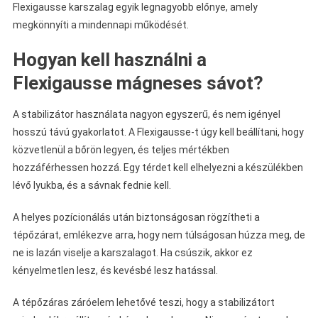
Flexigausse karszalag egyik legnagyobb előnye, amely
megkönnyíti a mindennapi működését.
Hogyan kell használni a
Flexigausse mágneses sávot?
A stabilizátor használata nagyon egyszerű, és nem igényel
hosszú távú gyakorlatot. A Flexigausse-t úgy kell beállítani, hogy
közvetlenül a bőrön legyen, és teljes mértékben
hozzáférhessen hozzá. Egy térdet kell elhelyezni a készülékben
lévő lyukba, és a sávnak fednie kell.
A helyes pozícionálás után biztonságosan rögzítheti a
tépőzárat, emlékezve arra, hogy nem túlságosan húzza meg, de
ne is lazán viselje a karszalagot. Ha csúszik, akkor ez
kényelmetlen lesz, és kevésbé lesz hatással.
A tépőzáras záróelem lehetővé teszi, hogy a stabilizátort