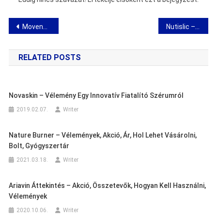
Bejegyzés
Movenol – vélemény a zsákokról a közös regenerációhoz
Nutislic – vélemény a fogyókúra javításokról
navigáció
RELATED POSTS
Novaskin – Vélemény Egy Innovatív Fiatalító Szérumról
2019.02.07.
Writer
Nature Burner – Vélemények, Akció, Ár, Hol Lehet Vásárolni,
Bolt, Gyógyszertár
2021.03.18.
Writer
Ariavin Áttekintés – Akció, Összetevők, Hogyan Kell Használni,
Vélemények
2020.10.06.
Writer