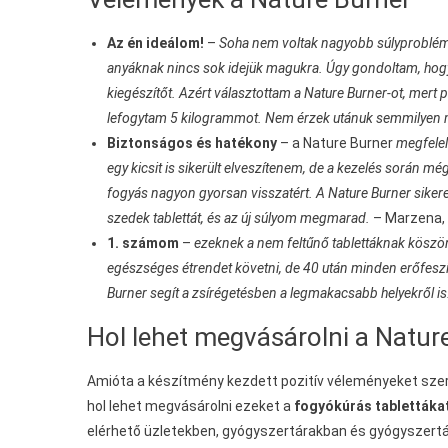
Az én ideálom!
–
Soha nem voltak nagyobb súlyproblémá
anyáknak nincs sok idejük magukra. Úgy gondoltam, hogy
kiegészítőt. Azért választottam a Nature Burner-ot, mert p
lefogytam 5 kilogrammot. Nem érzek utánuk semmilyen me
Biztonságos és hatékony
– a
Nature Burner
megfelel
egy kicsit is sikerült elveszítenem, de a kezelés során 
fogyás nagyon gyorsan visszatért. A Nature Burner sike
szedek tablettát, és az új súlyom megmarad.
– Marzena,
1. számom
–
ezeknek a nem feltűnő tablettáknak kösz
egészséges étrendet követni, de 40 után minden erőfesz
Burner segít a zsírégetésben a legmakacsabb helyekről is. 
Hol lehet megvásárolni a Natur
Amióta a készítmény kezdett pozitív véleményeket szerez
hol lehet megvásárolni ezeket a
fogyókúrás tablettákat
elérhető üzletekben, gyógyszertárakban és gyógyszertára