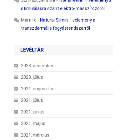
Schmolczer Imre
-
Intens Relief – vélemény a
stimulálásra szánt elektro-masszírozóról
Магито
-
Natural Slimin – vélemény a
transzdermális fogyásrendszerről
LEVÉLTÁR
2023. december
2023. július
2021. augusztus
2021. július
2021. június
2021. május
2021. március