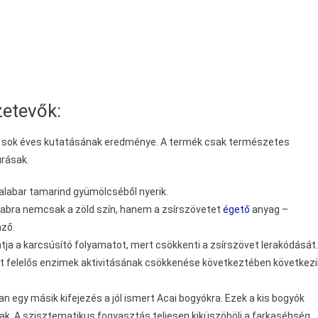
zetevők:
sok sok éves kutatásának eredménye. A termék csak természetes
úrásak.
Malabar tamarind gyümölcséből nyerik.
ébabra nemcsak a zöld szín, hanem a zsírszövetet
égető
anyag –
mző.
a a karcsúsító folyamatot, mert csökkenti a zsírszövet lerakódását.
 felelős enzimek aktivitásának csökkenése következtében következi
an egy másik kifejezés a jól ismert Acai bogyókra. Ezek a kis bogyók
ak. A szisztematikus fogyasztás teljesen kiküszöböli a farkaséhség