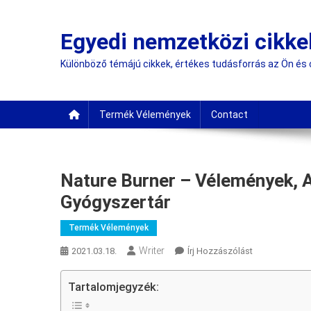
Skip
to
Egyedi nemzetközi cikke
content
Különböző témájú cikkek, értékes tudásforrás az Ön és
Termék Vélemények
Contact
Nature Burner – Vélemények, Ak
Gyógyszertár
Termék Vélemények
Writer
On
2021.03.18.
Írj Hozzászólást
Nature
Burner
Tartalomjegyzék:
–