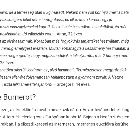
im, de a terhesség után 8 kg maradt. Nekem nem volt könnyű, mert a fiata
 szükségem lehet némi támogatásra, és elkezdtem keresni egy jó
ozitív visszajelzéseket kapott. Csak 2 hete használom a tablettákat, és már
llékhatást. Jó választás volt.
– Anna, 32 éves
t az elvárásaimnak. Korábban más fogyókúrás tablettákat használtam, még
még mindig émelygést éreztem. Miután abbahagyta a készítmény használatát, a
resen megengedte, hogy megszabaduljak a túlsúlyomtól, már 2 hónapja nem
 25 éves
önhetően sikerült leadnom az „alvó hasamat”. Természetesen megpróbálok
ítésem ellenére folyamatosan felhalmoztam a gyomrom zsírját. A Nature
Tiszta lelkiismerettel ajánlom!
– Grzegorz, 44 éves
e Burnerot?
ni, az érdeklődés tovább növekszik iránta. Arra is kíváncsi lehet, ho
.
A termék jelenleg csak Európában kapható. Sajnos a kiegészítés ne
kban. Ha elkezdi keresni az interneten, internetes aukciókra kerülhe