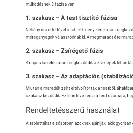
működésnek 3 fázisa van:
1. szakasz – A test tisztító fázisa
Néhány óra elteltével a tabletta lenyelése után megkezd
méreganyagok választódnak ki. A megmaradt ételmaradék
2. szakasz – Zsírégető fázis
4 napos kezelés után megkezdődik a zsírsejtek lebontás
3. szakasz – Az adaptációs (stabilizác
Miután a maradék zsírt eltávolították a testből, általáb
szakasz kezdődik. Ez lehetővé teszi a test számára, hog
Rendeltetésszerű használat
A tablettákat elsősorban azoknak ajánlják, akik gyorsa