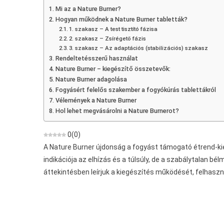
Vélemények,
Mi az a Nature Burner?
Akció,
Hogyan működnek a Nature Burner tabletták?
Ár,
1. szakasz – A test tisztító fázisa
Hol
2. szakasz – Zsírégető fázis
Lehet
3. szakasz – Az adaptációs (stabilizációs) szakasz
Rendeltetésszerű használat
Vásárolni,
Nature Burner – kiegészítő összetevők:
Bolt,
Nature Burner adagolása
Gyógyszertár
Fogyásért felelős szakember a fogyókúrás tablettákról
Vélemények a Nature Burner
Hol lehet megvásárolni a Nature Burnerot?
0
(
0
)
A Nature Burner újdonság a fogyást támogató étrend-kie
indikációja az elhízás és a túlsúly, de a szabálytalan bé
áttekintésben leírjuk a kiegészítés működését, felhaszn