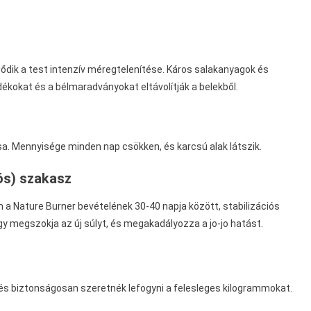
ődik a test intenzív méregtelenítése. Káros salakanyagok és
okat és a bélmaradványokat eltávolítják a belekből.
a. Mennyisége minden nap csökken, és karcsú alak látszik.
iós) szakasz
an a Nature Burner bevételének 30-40 napja között, stabilizációs
y megszokja az új súlyt, és megakadályozza a jo-jo hatást.
n és biztonságosan szeretnék lefogyni a felesleges kilogrammokat.