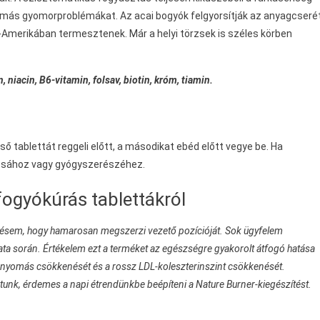
 más gyomorproblémákat. Az acai bogyók felgyorsítják az anyagcserét
Amerikában termesztenek. Már a helyi törzsek is széles körben
 niacin, B6-vitamin, folsav, biotin, króm, tiamin.
első tablettát reggeli előtt, a másodikat ebéd előtt vegye be. Ha
rvosához vagy gyógyszerészéhez.
fogyókúrás tablettákról
ésem, hogy hamarosan megszerzi vezető pozícióját. Sok ügyfelem
lata során. Értékelem ezt a terméket az egészségre gyakorolt átfogó hatása
 vérnyomás csökkenését és a rossz LDL-koleszterinszint csökkenését.
tunk, érdemes a napi étrendünkbe beépíteni a Nature Burner-kiegészítést.