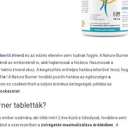
kentő étrend
és az edzés ellenére sem tudnak fogyni. A Nature Burne
nál az embereknél is, akik hajlamosak a hízásra. Hasznosak a
artalmú étrend okoz.
A kiegészítés erőteljes hatása lehetővé teszi, ho
 is
! A Nature Burner további pozitív hatása az egészségre
a
on ez csökkentheti a súlyos krónikus betegségek, például az
kockázatát
.
er tabletták?
k ember számára, aki több mint 2 éve küzd a túlsúlysal, továbbra sem
yásol a szervezetben a
zsírégetés maximalizálása érdekében
. A