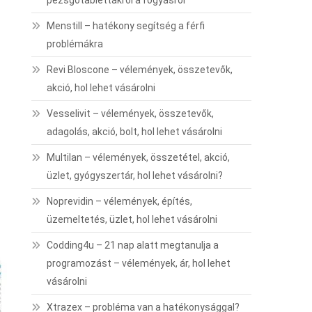
pezsgőtablettákról a fogyásról
Menstill – hatékony segítség a férfi
problémákra
Revi Bloscone – vélemények, összetevők,
akció, hol lehet vásárolni
Vesselivit – vélemények, összetevők,
adagolás, akció, bolt, hol lehet vásárolni
Multilan – vélemények, összetétel, akció,
üzlet, gyógyszertár, hol lehet vásárolni?
Noprevidin – vélemények, építés,
üzemeltetés, üzlet, hol lehet vásárolni
Codding4u – 21 nap alatt megtanulja a
programozást – vélemények, ár, hol lehet
vásárolni
Xtrazex – probléma van a hatékonysággal?