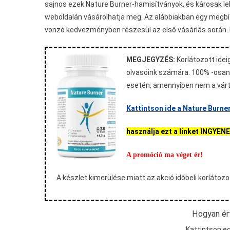
sajnos ezek Nature Burner-hamisítványok, és károsak l
weboldalán vásárolhatja meg. Az alábbiakban egy megbíz
vonzó kedvezményben részesül az első vásárlás során. Ne
MEGJEGYZÉS:
Korlátozott idei
olvasóink számára. 100% -osan
esetén, amennyiben nem a vár
Kattintson ide a Nature Burne
használja ezt a linket INGYE
A promóció ma véget ér!
A készlet kimerülése miatt az akció időbeli korlátoz
Hogyan ér
Kattintson eg