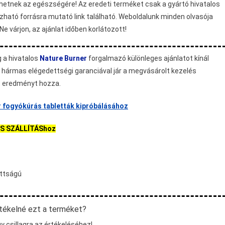
ehetnek az egészségére!
Az eredeti terméket csak a gyártó hivatalos
ható forrásra mutató link található. Weboldalunk minden olvasója
 várjon, az ajánlat időben korlátozott!
g a hivatalos
Nature Burner
forgalmazó különleges ajánlatot kínál
 hármas elégedettségi garanciával jár a megvásárolt kezelés
t eredményt hozza.
r fogyókúrás tabletták kipróbálásához
NES SZÁLLÍTÁShoz
ottságú
tékelné ezt a terméket?
y csillagra az értékeléséhez!