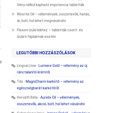
Vény nélkül kapható impotencia tabletták
Woortie Oil – vélemények, összetevők, hatás,
ár, bolt, hol lehet megvásárolni
Flexoni ízületekhez – tabletták csont- és
ízületi fájdalmak esetén
r
LEGUTÓBBI HOZZÁSZÓLÁSOK
gy
Lingvai Lívia
-
Lumiere Gold – vélemény az új
ránctalanító krémről
Tibi
-
MagniCharm karkötő – vélemény az
egészségbarát karkötőről
Horváth Béla
-
Aurelix Oil – vélemények,
összetevők, akció, bolt, hol lehet vásárolni