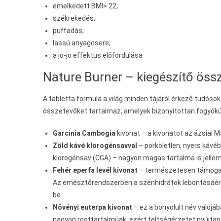
emelkedett BMI> 22;
székrekedés;
puffadás;
lassú anyagcsere;
a jo-jo effektus előfordulása
Nature Burner – kiegészítő öss
A tabletta formula a világ minden tájáról érkező tudó
összetevőket tartalmaz, amelyek bizonyítottan fogyók
Garcinia Cambogia
kivonat – a kivonatot az ázsiai 
Zöld kávé klorogénsavval
– pörköletlen, nyers káv
klorogénsav (CGA) – nagyon magas tartalma is jelle
Fehér eperfa levél kivonat
– természetesen támogatj
Az emésztőrendszerben a szénhidrátok lebontásáért
be.
Növényi euterpa kivonat
– ez a bonyolult név valójáb
nagyon rosttartalmúak, ezért teltségérzetet nyújtan