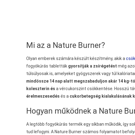
Mi az a Nature Burner?
Olyan emberek számára készült készítmény, akik a
csök
fogyókúrás tabletták
gyorsítják a zsírégetést
még azok
túlsúlyosak is, amelyeket gyógyszerek vagy túl kalóriat
mindössze 14 nap alatt megszabaduljon akár 14 kg-tól
koleszterin és
a vércukorszint csökkentése. Hosszú táv
érelmeszesedés
és a
cukorbetegség kialakulásának 
Hogyan működnek a Nature Burn
A legtöbb fogyókúrás termék egy síkban működik, így so
tud lefogyni. A Nature Burner számos folyamatot befol