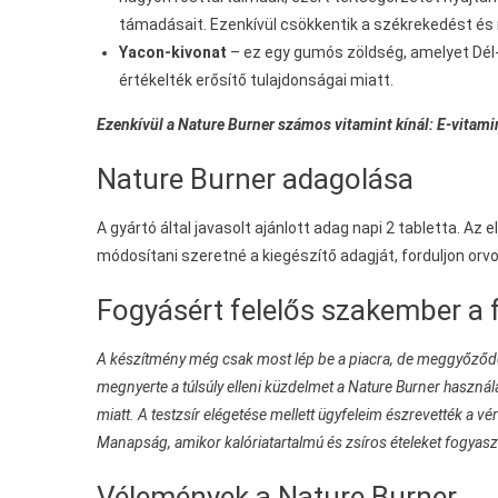
támadásait. Ezenkívül csökkentik a székrekedést és
Yacon-kivonat
– ez egy gumós zöldség, amelyet Dél-
értékelték erősítő tulajdonságai miatt.
Ezenkívül a Nature Burner számos vitamint kínál: E-vitamin,
Nature Burner adagolása
A gyártó által javasolt ajánlott adag napi 2 tabletta. Az 
módosítani szeretné a kiegészítő adagját, forduljon o
Fogyásért felelős szakember a 
A készítmény még csak most lép be a piacra, de meggyőződ
megnyerte a túlsúly elleni küzdelmet a Nature Burner haszná
miatt. A testzsír elégetése mellett ügyfeleim észrevették a
Manapság, amikor kalóriatartalmú és zsíros ételeket fogyasz
Vélemények a Nature Burner