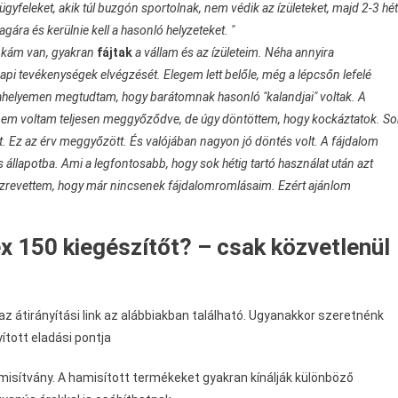
ügyfeleket, akik túl buzgón sportolnak, nem védik az ízületeket, majd 2-3 hét
ára és kerülnie kell a hasonló helyzeteket. "
kám van, gyakran
fájtak
a vállam és az ízületeim. Néha annyira
api tevékenységek elvégzését. Elegem lett belőle, még a lépcsőn lefelé
kahelyemen megtudtam, hogy barátomnak hasonló "kalandjai" voltak. A
e nem voltam teljesen meggyőződve, de úgy döntöttem, hogy kockáztatok. So
t. Ez az érv meggyőzött. És valójában nagyon jó döntés volt. A fájdalom
 állapotba. Ami a legfontosabb, hogy sok hétig tartó használat után azt
Észrevettem, hogy már nincsenek fájdalomromlásaim. Ezért ajánlom
x 150 kiegészítőt? – csak közvetlenül
az átirányítási link az alábbiakban található. Ugyanakkor szeretnénk
yított eladási pontja
amisítvány. A hamisított termékeket gyakran kínálják különböző