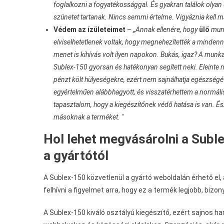
foglalkozni a fogyatékossággal. És gyakran találok olyan 
szünetet tartanak. Nincs semmi értelme. Vigyáznia kell mag
Védem az ízületeimet
–
„Annak ellenére, hogy
ülő
mun
elviselhetetlenek voltak, hogy megnehezítették a mindenn
menet is kihívás volt ilyen napokon. Bukás, igaz? A mun
Sublex-150 gyorsan és hatékonyan segített neki. Eleint
pénzt költ hülyeségekre, ezért nem sajnálhatja egészségé
egyértelműen alábbhagyott, és visszatérhettem a normális
tapasztalom, hogy a kiegészítőnek védő hatása is van. 
másoknak a terméket. "
Hol lehet megvásárolni a Suble
a gyártótól
A Sublex-150 közvetlenül a gyártó weboldalán érhető el, 
felhívni a figyelmet arra, hogy ez a termék legjobb, bizon
A Sublex-150 kiváló osztályú kiegészítő, ezért sajnos h