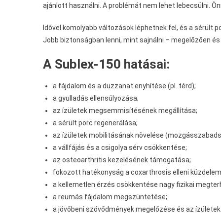
ajánlott használni. A problémát nem lehet lebecsülni. Ö
Idővel komolyabb változások léphetnek fel, és a sérült p
Jobb biztonságban lenni, mint sajnálni – megelőzően és
A Sublex-150 hatásai:
a fájdalom és a duzzanat enyhítése (pl. térd);
a gyulladás ellensúlyozása;
az ízületek megsemmisítésének megállítása;
a sérült porc regenerálása;
az ízületek mobilitásának növelése (mozgásszabads
a vállfájás és a csigolya sérv csökkentése;
az osteoarthritis kezelésének támogatása;
fokozott hatékonyság a coxarthrosis elleni küzdelem
a kellemetlen érzés csökkentése nagy fizikai megter
a reumás fájdalom megszüntetése;
a jövőbeni szövődmények megelőzése és az ízületek