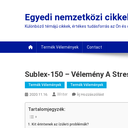
Skip
to
Egyedi nemzetközi cikke
content
Különböző témájú cikkek, értékes tudásforrás az Ön és
Termék Vélemények
Contact
Sublex-150 – Vélemény A Stres
Termék Vélemények
Termék Vélemények
Writer
On
2020.11.16.
Írj Hozzászólást
Sublex-
150
Tartalomjegyzék:
–
Vélemény
Kit érintenek az ízületi problémák?
A