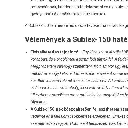
antioxidánsok, küzdenek a fájdalommal és az ízületi g
gyógyulását és csökkentik a duzzanatot.
A Sublex-150 természetes összetevőket használó kiegés
Vélemények a Sublex-150 hat
Elviselhetetlen fájdalom!
– Egy ideje szörnyű ízületi 
korábban, és a problémák a semmiből tűntek fel. A fájda
Megpróbáltam valahogy szétteríteni. Volt, amikor úgy ére
működne, ahogy kellene. Ennek eredményeként szinte nem
kezdtem keresni valamit az ízületek számára. A kenőcsök
első napok után a különbség kicsi volt, de folytattam a k
Elkezdtem normálisan mozogni. Jelenleg megelőzően h
fájdalmat.
A Sublex 150-nek köszönhetően fejleszthetem sze
védelme és a fájdalom csökkentése érdekében. Értékes ös
személyi edző vagyok. Hobbiként teniszezek. Ezért az í