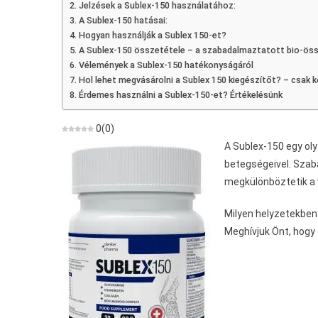
Jelzések a Sublex-150 használatához:
Stresszes
A Sublex-150 hatásai:
Ízületek
Hogyan használják a Sublex 150-et?
Előkészítésérő
A Sublex-150 összetétele – a szabadalmaztatott bio-öss
Vélemények a Sublex-150 hatékonyságáról
Hol lehet megvásárolni a Sublex 150 kiegészítőt? – csak k
Érdemes használni a Sublex-150-et? Értékelésünk
0
(
0
)
A Sublex-150 egy oly
betegségeivel. Szab
megkülönböztetik a 
Milyen helyzetekben
Meghívjuk Önt, hogy 