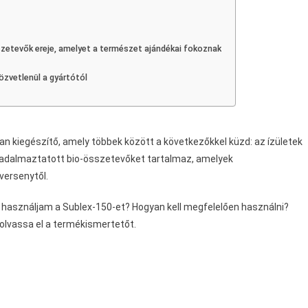
l
zetevők ereje, amelyet a természet ajándékai fokoznak
özvetlenül a gyártótól
an kiegészítő, amely többek között a következőkkel küzd: az ízületek
adalmaztatott bio-összetevőket tartalmaz, amelyek
versenytől.
 használjam a Sublex-150-et? Hogyan kell megfelelően használni?
olvassa el a termékismertetőt.