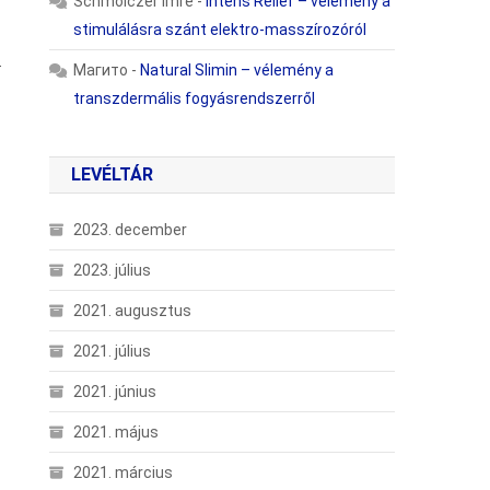
Schmolczer Imre
-
Intens Relief – vélemény a
stimulálásra szánt elektro-masszírozóról
.
Магито
-
Natural Slimin – vélemény a
transzdermális fogyásrendszerről
LEVÉLTÁR
2023. december
2023. július
2021. augusztus
2021. július
2021. június
2021. május
2021. március