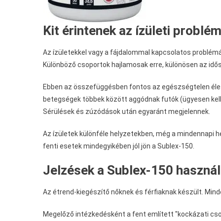
Kit érintenek az ízületi problé
Az ízületekkel vagy a fájdalommal kapcsolatos problémá
Különböző csoportok hajlamosak erre, különösen az idős
Ebben az összefüggésben fontos az egészségtelen életmó
betegségek többek között aggódnak futók (ügyesen kell el
Sérülések és zúzódások után egyaránt megjelennek.
Az ízületek különféle helyzetekben, még a mindennapi h
fenti esetek mindegyikében jól jön a Sublex-150.
Jelzések a Sublex-150 használ
Az étrend-kiegészítő nőknek és férfiaknak készült. Mind
Megelőző intézkedésként a fent említett "kockázati cso