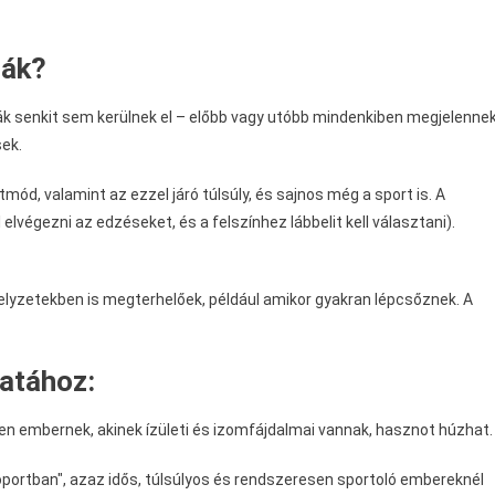
mák?
k senkit sem kerülnek el – előbb vagy utóbb mindenkiben megjelennek
ek.
d, valamint az ezzel járó túlsúly, és sajnos még a sport is. A
végezni az edzéseket, és a felszínhez lábbelit kell választani).
elyzetekben is megterhelőek, például amikor gyakran lépcsőznek. A
atához:
en embernek, akinek ízületi és izomfájdalmai vannak, hasznot húzhat.
portban", azaz idős, túlsúlyos és rendszeresen sportoló embereknél