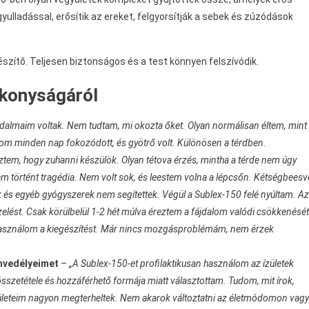
yulladással, erősítik az ereket, felgyorsítják a sebek és zúzódások
zítő. Teljesen biztonságos és a test könnyen felszívódik.
ékonyságáról
fájdalmaim voltak. Nem tudtam, mi okozta őket. Olyan normálisan éltem, mint
lom minden nap fokozódott, és gyötrő volt. Különösen a térdben.
ztem, hogy zuhanni készülök. Olyan tétova érzés, mintha a térde nem úgy
 történt tragédia. Nem volt sok, és leestem volna a lépcsőn. Kétségbeesv
 és egyéb gyógyszerek nem segítettek. Végül a Sublex-150 felé nyúltam. Az
ezelést. Csak körülbelül 1-2 hét múlva éreztem a fájdalom valódi csökkenését
asználom a kiegészítést. Már nincs mozgásproblémám, nem érzek
nvedélyeimet
–
„A Sublex-150-et profilaktikusan használom az ízületek
szetétele és hozzáférhető formája miatt választottam. Tudom, mit írok,
zületeim nagyon megterheltek. Nem akarok változtatni az életmódomon vagy