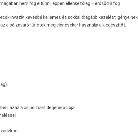
nmagában nem fog eltűnni, éppen ellenkezőleg – erősödni fog.
orcok invazív, kevésbé kellemes és sokkal drágább kezelést igényelnek
 az első zavaró tünetek megjelenésekor használja a kiegészítőt.
ág);
ben, azaz a csípőízület degenerációja;
heléssel;
 védelme;