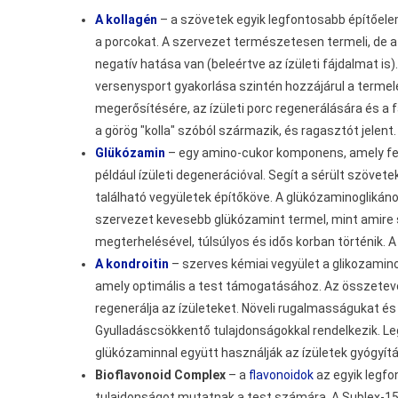
A kollagén
– a szövetek egyik legfontosabb építőele
a porcokat. A szervezet természetesen termeli, de a
negatív hatása van (beleértve az ízületi fájdalmat i
versenysport gyakorlása szintén hozzájárul a terme
megerősítésére, az ízületi porc regenerálására és a
a görög "kolla" szóból származik, és ragasztót jelent.
Glükózamin
– egy amino-cukor komponens, amely fe
például ízületi degenerációval. Segít a sérült szövete
található vegyületek építőköve. A glükózaminoglikáno
szervezet kevesebb glükózamint termel, mint amire sz
megterhelésével, túlsúlyos és idős korban történik. 
A kondroitin
– szerves kémiai vegyület a glikozamino
amely optimális a test támogatásához. Az összetevő e
regenerálja az ízületeket. Növeli rugalmasságukat és 
Gyulladáscsökkentő tulajdonságokkal rendelkezik. 
glükózaminnal együtt használják az ízületek gyógyít
Bioflavonoid Complex
– a
flavonoidok
az egyik legf
tulajdonságot mutatnak a test számára. A Sublex-15