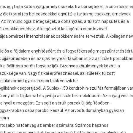
me, egyfajta kötőanyag, amely összeköti a bőrsejteket, a csontokat é
z életkorral (és betegségekkel együtt) a tartalma csökken, amelynek
s). Az immunológiai betegségek, a dohányzás, a túlzott napsütés és a
lés csökkenéséhez. A kiegészítő kollagént a csontszövet
 fájdalomérzet intenzitásának csökkentésére tervezték. A kollagén ne
lelős a fájdalom enyhítéséért és a fogyatékosság megszüntetéséért
k újjáépítésében és az újak helyreállításában is. Ez az ízületi porcokba
k előállítása során fogyasztják. Bizonyos körülmények között a
üksége van. Nagy fizikai erőfeszítéssel, az ízületek túlzott
A glükózamint gyakran sportolók veszik be.
glikánok csoportjából. A Sublex-150 kondroitin-szulfát formájában va
nyhíti a fájdalmat és javítja az ízületek mobilitását. Az anyag védi é
elnyeli a mozgást. Ez segít a sérült porcok újjáépítésében.
Leggyakrabban cápa porcból készül. Az orvostudományban gyakran
ására.
ontosabb hatóanyag az ember számára. Számos hasznos
0-ben olyan vegyületek komplexét gyűjtötték össze, amelyek erős