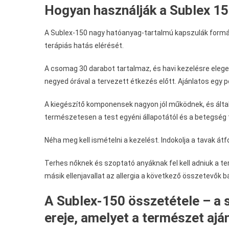
Hogyan használják a Sublex 15
A Sublex-150 nagy hatóanyag-tartalmú kapszulák formáj
terápiás hatás elérését.
A csomag 30 darabot tartalmaz, és havi kezelésre elege
negyed órával a tervezett étkezés előtt. Ajánlatos egy p
A kiegészítő komponensek nagyon jól működnek, és ált
természetesen a test egyéni állapotától és a betegség t
Néha meg kell ismételni a kezelést. Indokolja a tavak á
Terhes nőknek és szoptató anyáknak fel kell adniuk a t
másik ellenjavallat az allergia a következő összetevők b
A Sublex-150 összetétele – a
ereje, amelyet a természet ajá