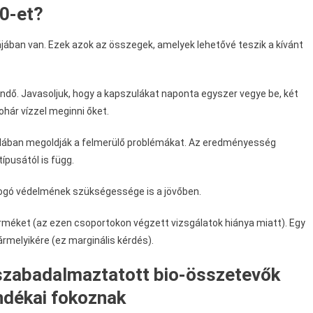
0-et?
ában van. Ezek azok az összegek, amelyek lehetővé teszik a kívánt
ndő. Javasoljuk, hogy a kapszulákat naponta egyszer vegye be, két
ohár vízzel meginni őket.
alában megoldják a felmerülő problémákat. Az eredményesség
ípusától is függ.
tfogó védelmének szükségessége is a jövőben.
erméket (az ezen csoportokon végzett vizsgálatok hiánya miatt). Egy
ármelyikére (ez marginális kérdés).
 szabadalmaztatott bio-összetevők
ndékai fokoznak