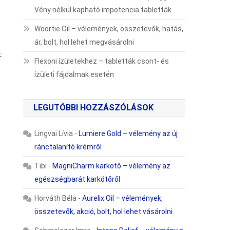
Vény nélkül kapható impotencia tabletták
Woortie Oil – vélemények, összetevők, hatás,
ár, bolt, hol lehet megvásárolni
.
Flexoni ízületekhez – tabletták csont- és
ízületi fájdalmak esetén
LEGUTÓBBI HOZZÁSZÓLÁSOK
Lingvai Lívia
-
Lumiere Gold – vélemény az új
ránctalanító krémről
Tibi
-
MagniCharm karkötő – vélemény az
egészségbarát karkötőről
Horváth Béla
-
Aurelix Oil – vélemények,
összetevők, akció, bolt, hol lehet vásárolni