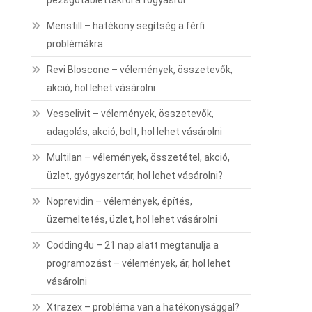
pezsgőtablettákról a fogyásról
Menstill – hatékony segítség a férfi
problémákra
Revi Bloscone – vélemények, összetevők,
akció, hol lehet vásárolni
Vesselivit – vélemények, összetevők,
adagolás, akció, bolt, hol lehet vásárolni
Multilan – vélemények, összetétel, akció,
üzlet, gyógyszertár, hol lehet vásárolni?
Noprevidin – vélemények, építés,
üzemeltetés, üzlet, hol lehet vásárolni
Codding4u – 21 nap alatt megtanulja a
programozást – vélemények, ár, hol lehet
vásárolni
Xtrazex – probléma van a hatékonysággal?