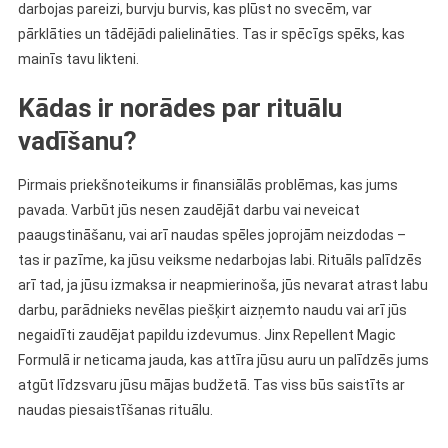
darbojas pareizi, burvju burvis, kas plūst no svecēm, var
pārklāties un tādējādi palielināties. Tas ir spēcīgs spēks, kas
mainīs tavu likteni.
Kādas ir norādes par rituālu
vadīšanu?
Pirmais priekšnoteikums ir finansiālās problēmas, kas jums
pavada. Varbūt jūs nesen zaudējāt darbu vai neveicat
paaugstināšanu, vai arī naudas spēles joprojām neizdodas –
tas ir pazīme, ka jūsu veiksme nedarbojas labi. Rituāls palīdzēs
arī tad, ja jūsu izmaksa ir neapmierinoša, jūs nevarat atrast labu
darbu, parādnieks nevēlas piešķirt aizņemto naudu vai arī jūs
negaidīti zaudējat papildu izdevumus. Jinx Repellent Magic
Formulā ir neticama jauda, ​​kas attīra jūsu auru un palīdzēs jums
atgūt līdzsvaru jūsu mājas budžetā. Tas viss būs saistīts ar
naudas piesaistīšanas rituālu.