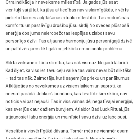
Otra indikācija ir neveiksme mīlestībā. Ja gados jūs esat
vientuļš vai jūtat, ka jūsu attiecības nav vislaimīgākās, ir vērts
pielietot laimes apķīlāšanas rituālu mīlestībā. Tas nodrošinās
komfortu un pastāvīgu drošību jūsu sirdij. No sveces plūstošā
enerģija dos jums neierobežotas iespējas uzlabot savu
personīgo dzīvi. Tas atjaunos harmoniju jūsu personīgajā dzīvē
un palīdzēs jums tikt galā ar jebkādu emocionālu problēmu.
Slikta veiksme ir tāda slimība, kas nāk vismaz tik gaidītā brīdī.
Kad šķiet, ka viss iet tavu ceļu vai ka tas vairs nevar būt sliktāks
– tad tas nāk. Zaimotājs, kurš saņem jūs prieku un panākumus.
Atklājieties no neveiksmes uz visiem laikiem un saproti, ka
neesat parādā. Jebkurš ļaundaris, kas tevi līdz šim skāra, nav
noticis vai pat nejauši. Tas ir viss vainas dēļ negatīvajai enerģijai,
kas sver jūs caur dažiem burvjiem. Atlaidot Bad Luck Ritual, jūs
atjaunosiet labu enerģiju un mainīsiet savu dzīvi uz labo pusi.
Veselība ir visvērtīgākā dāvana. Tomēr mēs ne vienmēr esam
to pilnībā apveltījuši. Dažreiz tiek sabojāti tikai atsevišķi