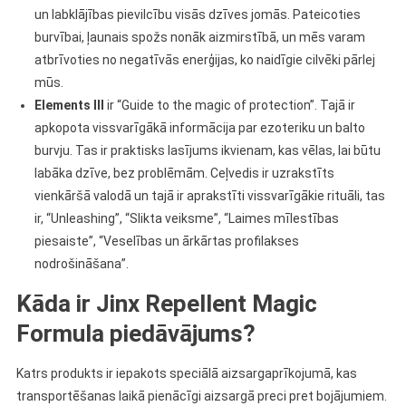
un labklājības pievilcību visās dzīves jomās. Pateicoties
burvībai, ļaunais spožs nonāk aizmirstībā, un mēs varam
atbrīvoties no negatīvās enerģijas, ko naidīgie cilvēki pārlej
mūs.
Elements III
ir “Guide to the magic of protection”. Tajā ir
apkopota vissvarīgākā informācija par ezoteriku un balto
burvju. Tas ir praktisks lasījums ikvienam, kas vēlas, lai būtu
labāka dzīve, bez problēmām. Ceļvedis ir uzrakstīts
vienkāršā valodā un tajā ir aprakstīti vissvarīgākie rituāli, tas
ir, “Unleashing”, “Slikta veiksme”, “Laimes mīlestības
piesaiste”, “Veselības un ārkārtas profilakses
nodrošināšana”.
Kāda ir Jinx Repellent Magic
Formula piedāvājums?
Katrs produkts ir iepakots speciālā aizsargaprīkojumā, kas
transportēšanas laikā pienācīgi aizsargā preci pret bojājumiem.