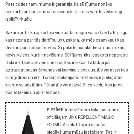
Pateicoties tam, mums ir garantija, ka sūtījums nonāks
neskarts un būs pilnībā funkcionāls, lai mēs varētu veiksmīgi
izpildīt rituālu.
Sakarā ar to, ka apkārtējā vidē baltā maģija var uztvert atšķirīgi,
kas nezina par tās darbību un uzskata, ka mēs esam kaut kas
dīvains par rīcības brīvību. Šī pakete nonāks tieši mūsu rokās,
nevis ikviens, kurš ir nevēlams. Sūtījums tiks iepakots neparasti
diskrēti, tāpēc neviens nezina, kas ir iekšā. Tātad, ja jūs
uztraucat savas ģimenes vai kaimiņu viedokļus, jūs varat justies
pilnīgi droši un ērti. Turklāt maksājumu metodes ir pielāgotas
klienta vajadzībām. Tātad jūs varat izvēlēties veidu, kas jums
būs ērtākais un apmierinošs.
PIEZĪME.
Ierobežotam laika posmam
oficiālajam JINX REPELLENT MAGIC
FORMULA izplatītājam ir īpašs
piedāvājums mūsu lasītājiem. Tas ir