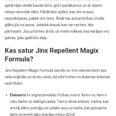
apkārtējie cilvēki bauda dzīvi, gūst panākumus un ar viņiem
nekas nenotiek slikti. Pārāk liels spēks, kas tev izraisa
nepatikšanas, paliek virs tevis. Ārkārtas aizsardzības rituāls
glābs jūs no ļauna. Jebkādi draudi, kas var rasties, tiks
pārtraukti. Jūs jutīsities droši, un melni mākoņi, kas karājas virs
galvas, galu galā būs daļa.
Kas satur Jinx Repellent Magix
Formula?
Jinx Repellent Magic Formula sastāv no trim elementiem, kas
rada oriģinālu un drošu veidu, kā atbrīvoties no ikdienas ikdienas
neērtībām.
Elements I
ir atgriezeniskās rīcības svece. Katrs no tiem ir
roku darbs no dabīgā vaska. Tam ir divas krāsas: melna, kas
atstāj sliktu enerģiju un uzlabo auru un baltu, kas piesaista
laimi un ievieš labu enerģiju mūsu dzīvē.