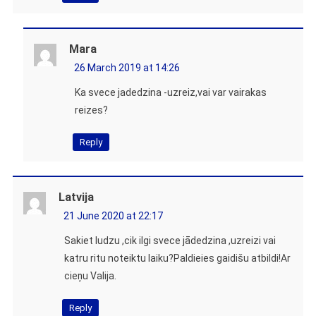
Mara
26 March 2019 at 14:26
Ka svece jadedzina -uzreiz,vai var vairakas
reizes?
Reply
Latvija
21 June 2020 at 22:17
Sakiet ludzu ,cik ilgi svece jādedzina ,uzreizi vai
katru ritu noteiktu laiku?Paldieies gaidišu atbildi!Ar
cieņu Valija.
Reply