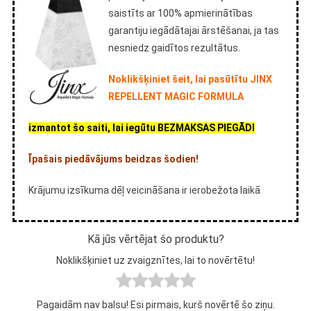
saistīts ar 100% apmierinātības
garantiju iegādātajai ārstēšanai, ja tas
nesniedz gaidītos rezultātus.
Noklikšķiniet šeit, lai pasūtītu JINX
REPELLENT MAGIC FORMULA
izmantot šo saiti, lai iegūtu BEZMAKSAS PIEGĀDI
Īpašais piedāvājums beidzas šodien!
Krājumu izsīkuma dēļ veicināšana ir ierobežota laikā
Kā jūs vērtējat šo produktu?
Noklikšķiniet uz zvaigznītes, lai to novērtētu!
Pagaidām nav balsu! Esi pirmais, kurš novērtē šo ziņu.