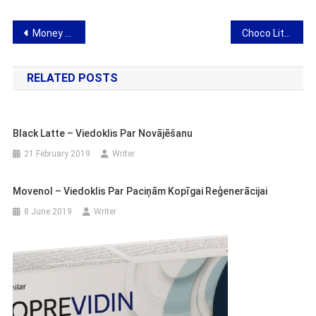
Post
Money Amulet – viedoklis par amuletu par veiksmi
Choco Lite – kakao aromātu papildinājums
navigation
RELATED POSTS
Black Latte – Viedoklis Par Novājēšanu
21 February 2019
Writer
Movenol – Viedoklis Par Paciņām Kopīgai Reģenerācijai
8 June 2019
Writer