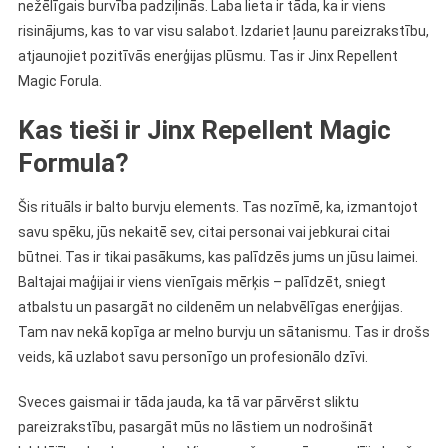
nežēlīgais burvība padziļinās. Laba lieta ir tāda, ka ir viens
risinājums, kas to var visu salabot. Izdariet ļaunu pareizrakstību,
atjaunojiet pozitīvās enerģijas plūsmu. Tas ir Jinx Repellent
Magic Forula.
Kas tieši ir Jinx Repellent Magic
Formula?
Šis rituāls ir balto burvju elements. Tas nozīmē, ka, izmantojot
savu spēku, jūs nekaitē sev, citai personai vai jebkurai citai
būtnei. Tas ir tikai pasākums, kas palīdzēs jums un jūsu laimei.
Baltajai maģijai ir viens vienīgais mērķis – palīdzēt, sniegt
atbalstu un pasargāt no cildenēm un nelabvēlīgas enerģijas.
Tam nav nekā kopīga ar melno burvju un sātanismu. Tas ir drošs
veids, kā uzlabot savu personīgo un profesionālo dzīvi.
Sveces gaismai ir tāda jauda, ​​ka tā var pārvērst sliktu
pareizrakstību, pasargāt mūs no lāstiem un nodrošināt