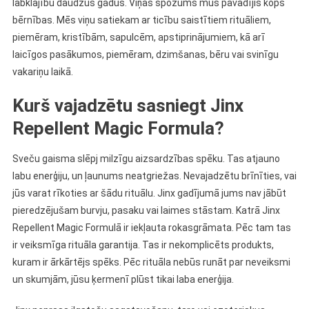
labklājību daudzus gadus. Viņas spožums mūs pavadījis kopš
bērnības. Mēs viņu satiekam ar ticību saistītiem rituāliem,
piemēram, kristībām, sapulcēm, apstiprinājumiem, kā arī
laicīgos pasākumos, piemēram, dzimšanas, bēru vai svinīgu
vakariņu laikā.
Kurš vajadzētu sasniegt Jinx
Repellent Magic Formula?
Sveču gaisma slēpj milzīgu aizsardzības spēku. Tas atjauno
labu enerģiju, un ļaunums neatgriežas. Nevajadzētu brīnīties, vai
jūs varat rīkoties ar šādu rituālu. Jinx gadījumā jums nav jābūt
pieredzējušam burvju, pasaku vai laimes stāstam. Katrā Jinx
Repellent Magic Formulā ir iekļauta rokasgrāmata. Pēc tam tas
ir veiksmīga rituāla garantija. Tas ir nekomplicēts produkts,
kuram ir ārkārtējs spēks. Pēc rituāla nebūs runāt par neveiksmi
un skumjām, jūsu ķermenī plūst tikai laba enerģija.