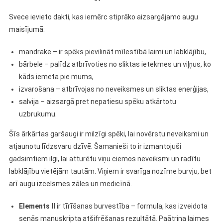
Svece ievieto dakti, kas iemērc stiprāko aizsargājamo augu
maisījumā:
mandrake – ir spēks pievilināt mīlestībā laimi un labklājību,
bārbele – palīdz atbrīvoties no sliktas ietekmes un viļņus, ko
kāds iemeta pie mums,
izvarošana – atbrīvojas no neveiksmes un sliktas enerģijas,
salvija – aizsargā pret nepatiesu spēku atkārtotu
uzbrukumu.
Šīs ārkārtas garšaugi ir milzīgi spēki, lai novērstu neveiksmi un
atjaunotu līdzsvaru dzīvē. Šamanieši to ir izmantojuši
gadsimtiem ilgi, lai atturētu viņu ciemos neveiksmi un radītu
labklājību vietējām tautām. Viņiem ir svarīga nozīme burvju, bet
arī augu izcelsmes zāles un medicīnā.
Elements II
ir tīrīšanas burvestība – formula, kas izveidota
senās manuskripta atšifrēšanas rezultātā. Paātrina laimes