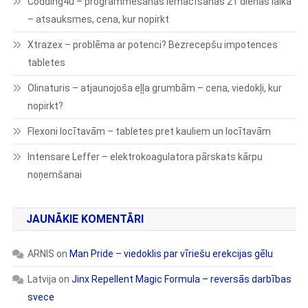
Codding4u – programmēšanas iemācīšanās 21 dienas laikā
– atsauksmes, cena, kur nopirkt
Xtrazex – problēma ar potenci? Bezrecepšu impotences
tabletes
Olinaturis – atjaunojoša eļļa grumbām – cena, viedokļi, kur
nopirkt?
Flexoni locītavām – tabletes pret kauliem un locītavām
Intensare Leffer – elektrokoagulatora pārskats kārpu
noņemšanai
JAUNĀKIE KOMENTĀRI
ARNIS
on
Man Pride – viedoklis par vīriešu erekcijas gēlu
Latvija
on
Jinx Repellent Magic Formula – reversās darbības
svece