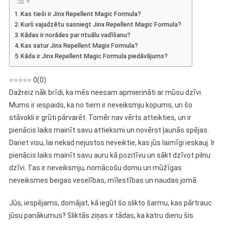
Formula
Kas tieši ir Jinx Repellent Magic Formula?
–
Kurš vajadzētu sasniegt Jinx Repellent Magic Formula?
Reversās
Kādas ir norādes par rituālu vadīšanu?
Darbības
Kas satur Jinx Repellent Magix Formula?
Svece
Kāda ir Jinx Repellent Magic Formula piedāvājums?
0
(
0
)
Dažreiz nāk brīdi, ka mēs neesam apmierināti ar mūsu dzīvi.
Mums ir iespaids, ka no tiem ir neveiksmju kopums, un šo
stāvokli ir grūti pārvarēt. Tomēr nav vērts atteikties, un ir
pienācis laiks mainīt savu attieksmi un novērst ļaunās spējas.
Dariet visu, lai nekad nejustos neveiktie, kas jūs laimīgi ieskauj. Ir
pienācis laiks mainīt savu auru kā pozitīvu un sākt dzīvot pilnu
dzīvi. Tas ir neveiksmju, nomācošu domu un mūžīgas
neveiksmes beigas veselības, mīlestības un naudas jomā.
Jūs, iespējams, domājat, kā iegūt šo slikto šarmu, kas pārtrauc
jūsu panākumus? Sliktās ziņas ir tādas, ka katru dienu šis