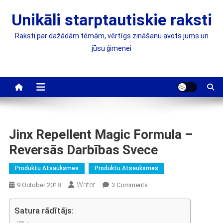
Skip
Unikāli starptautiskie raksti
to
content
Raksti par dažādām tēmām, vērtīgs zināšanu avots jums un
jūsu ģimenei
Jinx Repellent Magic Formula –
Reversās Darbības Svece
Produktu Atsauksmes
Produktu Atsauksmes
Writer
On
9 October 2018
3 Comments
Jinx
Repellent
Satura rādītājs:
Magic