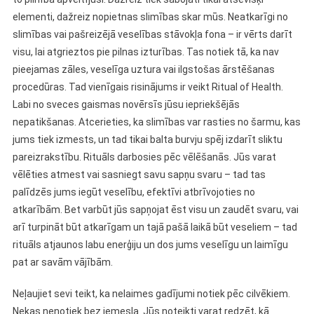
elementi, dažreiz nopietnas slimības skar mūs. Neatkarīgi no
slimības vai pašreizējā veselības stāvokļa fona – ir vērts darīt
visu, lai atgrieztos pie pilnas izturības. Tas notiek tā, ka nav
pieejamas zāles, veselīga uztura vai ilgstošas ​​ārstēšanas
procedūras. Tad vienīgais risinājums ir veikt Ritual of Health.
Labi no sveces gaismas novērsīs jūsu iepriekšējās
nepatikšanas. Atcerieties, ka slimības var rasties no šarmu, kas
jums tiek izmests, un tad tikai balta burvju spēj izdarīt sliktu
pareizrakstību. Rituāls darbosies pēc vēlēšanās. Jūs varat
vēlēties atmest vai sasniegt savu sapņu svaru – tad tas
palīdzēs jums iegūt veselību, efektīvi atbrīvojoties no
atkarībām. Bet varbūt jūs sapņojat ēst visu un zaudēt svaru, vai
arī turpināt būt atkarīgam un tajā pašā laikā būt veseliem – tad
rituāls atjaunos labu enerģiju un dos jums veselīgu un laimīgu
pat ar savām vājībām.
Neļaujiet sevi teikt, ka nelaimes gadījumi notiek pēc cilvēkiem.
Nekas nenotiek bez iemesla. Jūs noteikti varat redzēt, kā