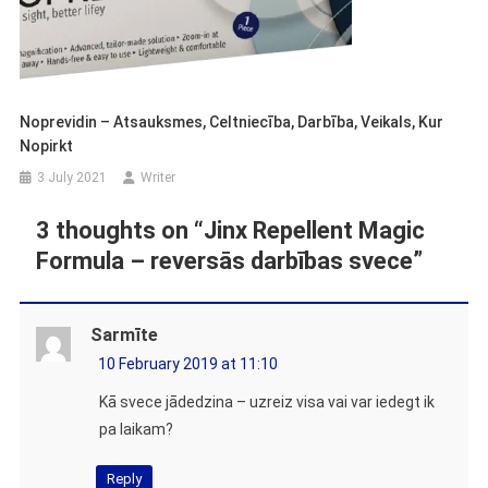
Noprevidin – Atsauksmes, Celtniecība, Darbība, Veikals, Kur
Nopirkt
3 July 2021
Writer
3 thoughts on “
Jinx Repellent Magic
Formula – reversās darbības svece
”
Sarmīte
10 February 2019 at 11:10
Kā svece jādedzina – uzreiz visa vai var iedegt ik
pa laikam?
Reply