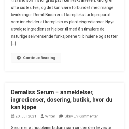
tilstand som i stor grad påvirker livskvaliteten. Kirurgi er
–
ofte siste utvei, og det kan være forbundet med mange
Anmeldelser,
bivirkninger. Remill Bioon er et komplekst urtepreparat
Ingredienser,
Dosering,
som inneholder et kompleks av planteingredienser. Nøye
Butikk,
utvalgte ingredienser hjelper til med å stimulere de
Hvor
naturlige selvrensende funksjonene til bihulene og støtter
Du
[…]
Kan
Kjøpe
Continue Reading
Demaliss Serum – anmeldelser,
ingredienser, dosering, butikk, hvor du
kan kjøpe
On
20. Juli 2021
Writer
Skriv En Kommentar
Demaliss
Serum er et hudpleiestadium som gir den den høyeste