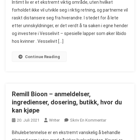
Intimt liv er et ekstremt viktig område, uten hvilket
–
forholdet ikke vil utvikle seg i riktig retning, og partnerne vil
Anmeldelser,
raskt distansere seg fra hverandre. I stedet for å lete
Ingredienser,
etter unnskyldninger, er det verdt å ta saken i egne hender
Dosering,
Handling,
og investere i Vesselivit – spesielle lapper som øker libido
Butikk,
hos kvinner . Vesselivit […]
Hvor
Du
Continue Reading
Kan
Kjøpe
Remill Bioon – anmeldelser,
ingredienser, dosering, butikk, hvor du
kan kjøpe
On
20. Juli 2021
Writer
Skriv En Kommentar
Remill
Bihulebetennelse er en ekstremt vanskelig å behandle
Bioon