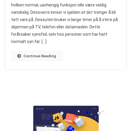
hvilken normal, uavhengig funksjon ville være veldig
Anmeldelser,
vanskelig. Dessverre innser vi sjelden at det trenger å bli
Konstruksjon,
tatt vare på. Dessuten bruker vi lange timer på å stirre på
Drift,
Butikk,
skjermen på TV, telefon eller datamaskin. Dette
Hvor
forårsaker synsfeil, selv hos personer som har hatt
Du
normalt syn før. […]
Kan
Kjøpe
Continue Reading