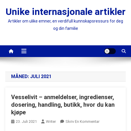
Skip
Unike internasjonale artikler
to
content
Artikler om ulike emner, en verdifull kunnskapsressurs for deg
og din familie
MÅNED:
JULI 2021
Vesselivit – anmeldelser, ingredienser,
dosering, handling, butikk, hvor du kan
kjøpe
On
23. Juli 2021
Writer
Skriv En Kommentar
Vesselivit