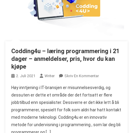
Codding4u – læring programmering i 21
dager – anmeldelser, pris, hvor du kan
kjøpe
On
2. Juli 2021
Writer
Skriv En Kommentar
Codding4u
Høy inntjening i IT-bransjen er misunnelsesverdig, og
–
dessuten er dette et område der det fortsatt er flere
Læring
jobbtilbud enn spesialister. Dessverre er det ikke lett å bli
Programmering
programmerer, spesielt for folk som aldri har hatt kontakt
I
21
med moderne teknologi. Codding4u er en innovativ
Dager
metode for undervisning i programmering , som lar deg bli
–
programmerer og […]