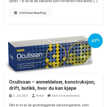
synet – er en av de sansene som forverres med årene. […]
Kan
Jeg
Continue Reading
Kjøpe?
Oculissan – anmeldelser, konstruksjon,
drift, butikk, hvor du kan kjøpe
On
3. Juli 2021
Writer
Skriv En Kommentar
Oculissan
Sikt er et av de grunnleggende sanseorganene, uten
–