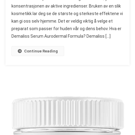
Serum
konsentrasjonen av aktive ingredienser. Bruken av en slik
–
kosmetikk lar deg se de største og sterkeste effektene vi
Anmeldelser,
kan gi oss selv hjemme. Det er veldig viktig å velge et
Ingredienser,
Dosering,
preparat som passer for huden vår og dens behov. Hva er
Butikk,
Demaliss Serum Aurodermal Formula? Demaliss […]
Hvor
Du
Continue Reading
Kan
Kjøpe