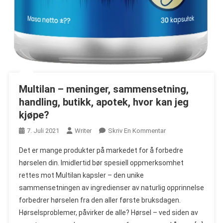
Multilan – meninger, sammensetning,
handling, butikk, apotek, hvor kan jeg
kjøpe?
On
7. Juli 2021
Writer
Skriv En Kommentar
Multilan
Det er mange produkter på markedet for å forbedre
–
hørselen din. Imidlertid bør spesiell oppmerksomhet
Meninger,
rettes mot Multilan kapsler – den unike
Sammensetning,
sammensetningen av ingredienser av naturlig opprinnelse
Handling,
Butikk,
forbedrer hørselen fra den aller første bruksdagen.
Apotek,
Hørselsproblemer, påvirker de alle? Hørsel – ved siden av
Hvor