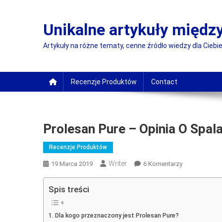
Skip
to
Unikalne artykuły międ
content
Artykuły na różne tematy, cenne źródło wiedzy dla Ciebie
Recenzje Produktów
Contact
Prolesan Pure – Opinia O Spal
Recenzje Produktów
Writer
Do
19 Marca 2019
6 Komentarzy
Prolesan
Pure
Spis treści
–
Opinia
Dla kogo przeznaczony jest Prolesan Pure?
O