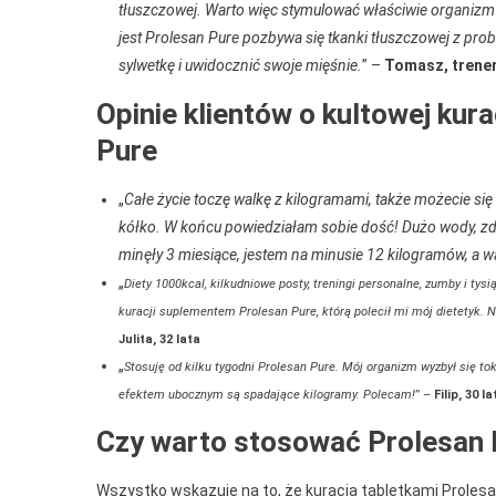
tłuszczowej. Warto więc stymulować właściwie organizm 
jest Prolesan Pure pozbywa się tkanki tłuszczowej z pr
sylwetkę i uwidocznić swoje mięśnie.
” –
Tomasz, trener
Opinie klientów o kultowej kur
Pure
„
Całe życie toczę walkę z kilogramami, także możecie się
kółko. W końcu powiedziałam sobie dość! Dużo wody, zdro
minęły 3 miesiące, jestem na minusie 12 kilogramów, a 
„
Diety 1000kcal, kilkudniowe posty, treningi personalne, zumby i ty
kuracji suplementem Prolesan Pure, którą polecił mi mój dietetyk. N
Julita, 32 lata
„
Stosuję od kilku tygodni Prolesan Pure. Mój organizm wyzbył się tok
efektem ubocznym są spadające kilogramy. Polecam!
” –
Filip, 30 la
Czy warto stosować Prolesan 
Wszystko wskazuje na to, że kuracja tabletkami Proles