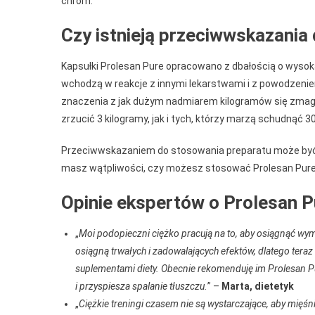
chrom.
Czy istnieją przeciwwskazania
Kapsułki Prolesan Pure opracowano z dbałością o wysoką
wchodzą w reakcje z innymi lekarstwami i z powodzeni
znaczenia z jak dużym nadmiarem kilogramów się zmagas
zrzucić 3 kilogramy, jak i tych, którzy marzą schudnąć 3
Przeciwwskazaniem do stosowania preparatu może być al
masz wątpliwości, czy możesz stosować Prolesan Pure 
Opinie ekspertów o Prolesan P
„
Moi podopieczni ciężko pracują na to, aby osiągnąć wy
osiągną trwałych i zadowalających efektów, dlatego ter
suplementami diety. Obecnie rekomenduję im Prolesan Pu
i przyspiesza spalanie tłuszczu.
” –
Marta, dietetyk
„
Ciężkie treningi czasem nie są wystarczające, aby mięś