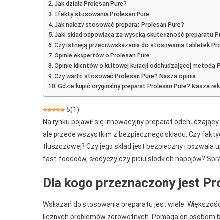
Jak działa Prolesan Pure?
Spalaczu
Efekty stosowania Prolesan Pure
Tłuszczu
Jak należy stosować preparat Prolesan Pure?
Jaki skład odpowiada za wysoką skuteczność preparatu P
Czy istnieją przeciwwskazania do stosowania tabletek Pr
Opinie ekspertów o Prolesan Pure
Opinie klientów o kultowej kuracji odchudzającej metodą 
Czy warto stosować Prolesan Pure? Nasza opinia
Gdzie kupić oryginalny preparat Prolesan Pure? Nasza r
5
(
1
)
Na rynku pojawił się innowacyjny preparat odchudzający
ale przede wszystkim z bezpiecznego składu. Czy fakt
tłuszczowej? Czy jego skład jest bezpieczny i pozwala
fast-foodoów, słodyczy czy piciu słodkich napojów? Spra
Dla kogo przeznaczony jest Pr
Wskazań do stosowania preparatu jest wiele. Większość
licznych problemów zdrowotnych. Pomaga on osobom bory