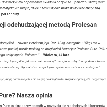
i dostarczyć mu odpowiednie składniki odżywcze. Spalacz tłuszczu, jakim
oblematycznych miejsc, dzięki czemu szybko możesz uzyskać atletyczną
 personalny
acji odchudzającej metodą Prolesan
 domyślać – zawsze z efektem jojo. Raz -10kg, następnie +15kg i tak w
we posiłki, nordic walking co drugi dzień i kuracja z Prolesan Pure. Póki 
waga wciąż spada. Polecam!
” –
Wioletta, 44 lata
siące innych pomysłów „jak skutecznie schudnąć” mam już za sobą. Teraz jestem w trakcie
a chwilę obecną -7kg, mnóstwo energii, lepsze wyniki i zero zachcianek na słodycze!
” –
syn, mogę normalnie jeść i nie cierpię na dolegliwości związane z pracą jelit. Przyjemnym
t
Pure? Nasza opinia
an Pure to skuteczny sposób w pozbyciu się niechcianych kilogramów.