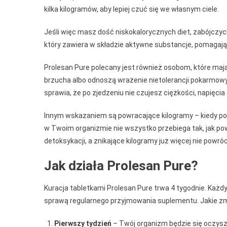
kilka kilogramów, aby lepiej czuć się we własnym ciele.
Jeśli więc masz dość niskokalorycznych diet, zabójczych
który zawiera w składzie aktywne substancje, pomagają
Prolesan Pure polecany jest również osobom, które mają
brzucha albo odnoszą wrażenie nietolerancji pokarmowych
sprawia, że po zjedzeniu nie czujesz ciężkości, napięci
Innym wskazaniem są powracające kilogramy – kiedy p
w Twoim organizmie nie wszystko przebiega tak, jak pow
detoksykacji, a znikające kilogramy już więcej nie powró
Jak działa Prolesan Pure?
Kuracja tabletkami Prolesan Pure trwa 4 tygodnie. Każd
sprawą regularnego przyjmowania suplementu. Jakie z
Pierwszy tydzień
– Twój organizm będzie się oczyszcz