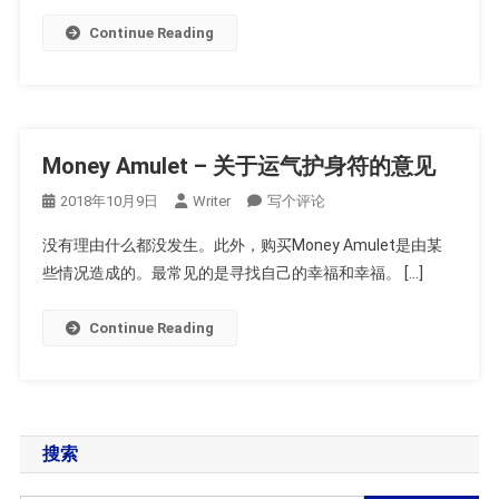
减
肥
Continue Reading
饮
料
的
意
见
Money Amulet – 关于运气护身符的意见
On
2018年10月9日
Writer
写个评论
Money
没有理由什么都没发生。此外，购买Money Amulet是由某
Amulet
些情况造成的。最常见的是寻找自己的幸福和幸福。 […]
–
关
Continue Reading
于
运
气
护
身
搜索
符
的