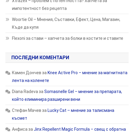
Xtrazex – проблем с потентността? Хапчета за
импотентност без рецепта
Woortie Oil – Мнения, Съставки, Ефект, Цена, Магазин,
Къде да купя
Flexoni за стави – хапчета за болки в костите и ставите
ПОСЛЕДНИ КОМЕНТАРИ
Камен Дончев
за
Knee Active Pro – мнение за магнитната
лента на коленете
Diana Radeva
за
Somasnelle Gel – мнение за препарата,
който елиминира разширени вени
Стефан Мачев
за
Lucky Cat – мнение за талисмана
късмет
Анфиса
за
Jinx Repellent Magic Formula – свещ с обратна