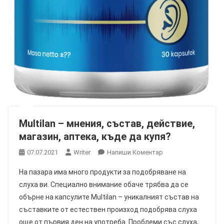
Multilan – мнения, състав, действие,
магазин, аптека, къде да купя?
On
07.07.2021
Writer
Напиши Коментар
Multilan
На пазара има много продукти за подобряване на
–
слуха ви. Специално внимание обаче трябва да се
Мнения,
обърне на капсулите Multilan – уникалният състав на
Състав,
съставките от естествен произход подобрява слуха
Действие,
Магазин,
още от първия ден на употреба. Проблеми със слуха,