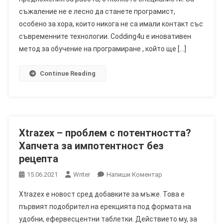
съжаление не е лесно да станете програмист,
Програмиране
За
особено за хора, които никога не са имали контакт със
21
съвременните технологии. Codding4u е иновативен
Дни
метод за обучение на програмиране , който ще […]
–
Рецензии,
Continue Reading
Цена,
Къде
Да
Купя
Xtrazex – проблем с потентността?
Хапчета за импотентност без
рецепта
On
15.06.2021
Writer
Напиши Коментар
Xtrazex
Xtrazex е новост сред добавките за мъже. Това е
–
първият подобрител на ерекцията под формата на
Проблем
удобни, ефервесцентни таблетки. Действието му, за
С