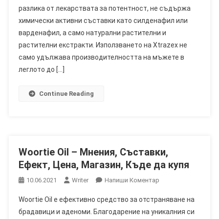
разлика от лекарствата за потентност, не съдържа
Потентността?
Хапчета
химически активни съставки като силденафил или
За
варденафил, а само натурални растителни и
Импотентност
растителни екстракти. Използването на Xtrazex не
Без
само удължава производителността на мъжете в
Рецепта
леглото до […]
Continue Reading
Woortie Oil – Мнения, Съставки,
Ефект, Цена, Магазин, Къде да купя
On
10.06.2021
Writer
Напиши Коментар
Woortie
Woortie Oil е ефективно средство за отстраняване на
Oil
брадавици и аденоми. Благодарение на уникалния си
–