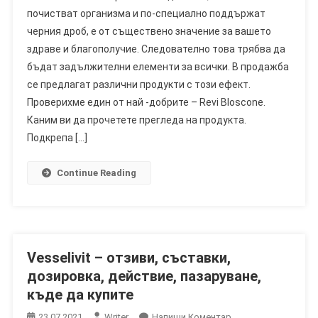
почистват организма и по-специално поддържат
–
черния дроб, е от съществено значение за вашето
Мнения,
здраве и благополучие. Следователно това трябва да
Съставки,
Действие,
бъдат задължителни елементи за всички. В продажба
Къде
се предлагат различни продукти с този ефект.
Да
Проверихме един от най -добрите – Revi Bloscone.
Купя
Каним ви да прочетете прегледа на продукта.
Подкрепа […]
Continue Reading
Vesselivit – отзиви, съставки,
дозировка, действие, пазаруване,
къде да купите
On
23.07.2021
Writer
Напиши Коментар