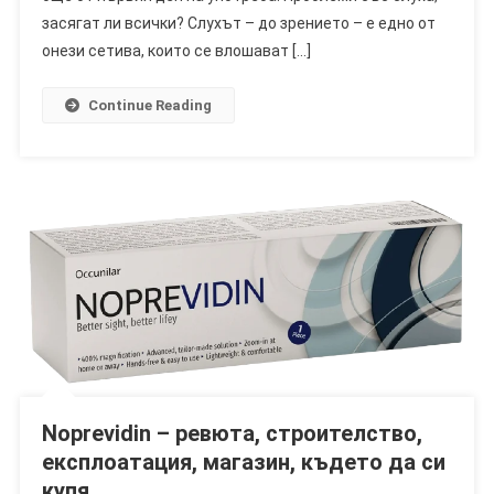
Аптека,
засягат ли всички? Слухът – до зрението – е едно от
Къде
онези сетива, които се влошават […]
Да
Купя?
Continue Reading
Noprevidin – ревюта, строителство,
експлоатация, магазин, където да си
купя