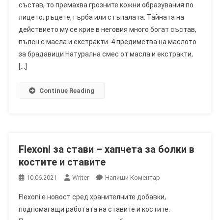
състав, то премахва грозните кожни образувания по
Мнения,
лицето, ръцете, гърба или стъпалата. Тайната на
Съставки,
Ефект,
действието му се крие в неговия много богат състав,
Цена,
пълен с масла и екстракти. 4 предимства на маслото
Магазин,
за брадавици Натурална смес от масла и екстракти,
Къде
[…]
Да
Купя
Continue Reading
Flexoni за стави – хапчета за болки в
костите и ставите
On
10.06.2021
Writer
Напиши Коментар
Flexoni
Flexoni е новост сред хранителните добавки,
За
подпомагащи работата на ставите и костите.
Стави