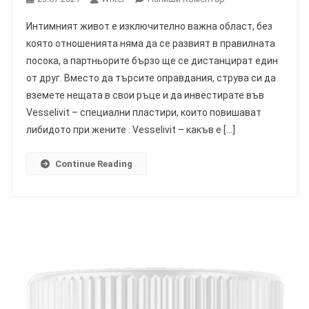
Vesselivit
Интимният живот е изключително важна област, без
–
която отношенията няма да се развият в правилната
Отзиви,
посока, а партньорите бързо ще се дистанцират един
Съставки,
от друг. Вместо да търсите оправдания, струва си да
Дозировка,
Действие,
вземете нещата в свои ръце и да инвестирате във
Пазаруване,
Vesselivit – специални пластири, които повишават
Къде
либидото при жените . Vesselivit – какъв е […]
Да
Купите
Continue Reading