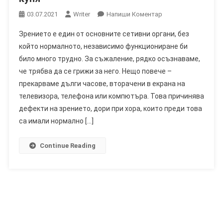
On
03.07.2021
Writer
Напиши Коментар
Noprevidin
Зрението е един от основните сетивни органи, без
–
който нормалното, независимо функциониране би
Ревюта,
било много трудно. За съжаление, рядко осъзнаваме,
Строителство,
че трябва да се грижи за него. Нещо повече –
Експлоатация,
Магазин,
прекарваме дълги часове, вторачени в екрана на
Където
телевизора, телефона или компютъра. Това причинява
Да
дефекти на зрението, дори при хора, които преди това
Си
са имали нормално […]
Купя
Continue Reading