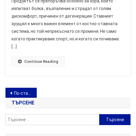
Продуктът се препоръчва особено за хора, които
–
изпитват болка , възпаление и страдат от голям
Хапчета
За
дискомфорт, причинен от дегенерация. Ставният
Болки
хрущял е много важен елемент от костно-ставната
В
система, но той непрекъснато се променя. Не само
Костите
когато практикуваме спорт, но и когато си почиваме.
И
[…]
Ставите
Continue Reading
Навигация
По-стари
ТЪРСЕНЕ
Търсене
за: