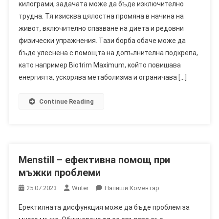
килограми, задачата може да бъде изключително
–
трудна. Тя изисква цялостна промяна в начина на
Мнение
живот, включително спазване на диета и редовни
За
Ефервесцентни
физически упражнения. Тази борба обаче може да
Таблетки
бъде улеснена с помощта на допълнителна подкрепа,
За
като например Biotrim Maximum, който повишава
Отслабване
енергията, ускорява метаболизма и ограничава […]
Continue Reading
Menstill – ефективна помощ при
мъжки проблеми
On
25.07.2023
Writer
Напиши Коментар
Menstill
Еректилната дисфункция може да бъде проблем за
–