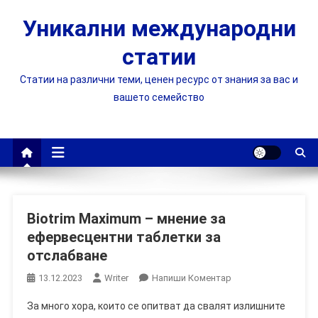
Skip
Уникални международни
to
content
статии
Статии на различни теми, ценен ресурс от знания за вас и
вашето семейство
Biotrim Maximum – мнение за
ефервесцентни таблетки за
отслабване
On
13.12.2023
Writer
Напиши Коментар
Biotrim
За много хора, които се опитват да свалят излишните
Maximum