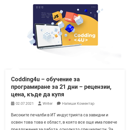
Codding4u – обучение за
програмиране за 21 дни – рецензии,
цена, къде да купя
On
02.07.2021
Writer
Напиши Коментар
Codding4u
Високите печалби в ИТ индустрията са завидни и
–
освен това това е област, в която все още има повече
Обучение
предложения за работа, отколкото специалисти. За
За