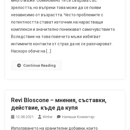
много мъже. Обикновено тя се свързва със
Ефективна
зрелостта, но въпреки това може да се появи
Помощ
независимо от възрастта. Често проблемите с
При
Мъжки
потентността стават източник на нарастващи
Проблеми
комплекси и значително понижават самочувствието.
Вследствие на това повечето мъже избягват
интимните контакти от страх да не се разочароват.
Наскоро обаче на […]
Continue Reading
Revi Bloscone – мнения, съставки,
действие, къде да купя
On
12.08.2021
Writer
Напиши Коментар
Revi
Използването на хранителни добавки, които
Bloscone