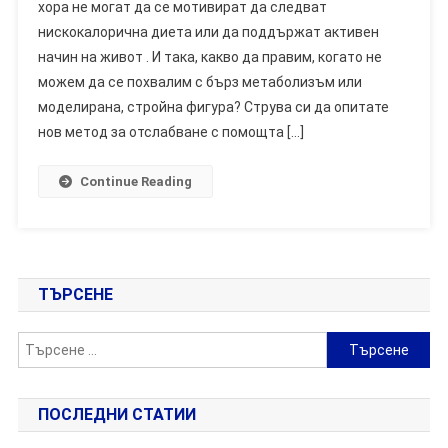
хора не могат да се мотивират да следват
–
нискокалорична диета или да поддържат активен
Мнения,
начин на живот . И така, какво да правим, когато не
Конструкция,
Експлоатация,
можем да се похвалим с бърз метаболизъм или
Магазин,
моделирана, стройна фигура? Струва си да опитате
Къде
нов метод за отслабване с помощта […]
Да
Купя
Continue Reading
ТЪРСЕНЕ
Търсене
за:
ПОСЛЕДНИ СТАТИИ