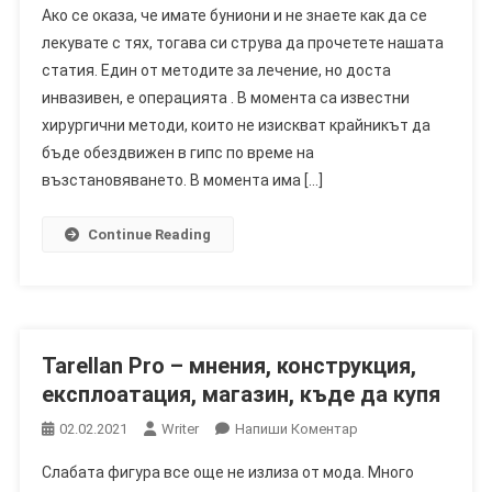
Ако се оказа, че имате буниони и не знаете как да се
Action
лекувате с тях, тогава си струва да прочетете нашата
–
статия. Един от методите за лечение, но доста
Домашно
инвазивен, е операцията . В момента са известни
Лекарство
За
хирургични методи, които не изискват крайникът да
Буниони
бъде обездвижен в гипс по време на
–
възстановяването. В момента има […]
Мнение
И
Continue Reading
Къде
Да
Купя?
Tarellan Pro – мнения, конструкция,
експлоатация, магазин, къде да купя
On
02.02.2021
Writer
Напиши Коментар
Tarellan
Слабата фигура все още не излиза от мода. Много
Pro