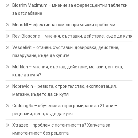
Biotrim Maximum – мнение за ефервесцентни таблетки
за отслабване
Menstill – ефективна помощ при мъжки проблеми
Revi Bloscone – мнения, съставки, действие, къде да купя
Vesselivit – отзиви, съставки, дозировка, действие,
пазаруване, къде да купите
Multilan – мнения, състав, действие, магазин, аптека,
къде да купя?
Noprevidin – ревюта, строителство, експлоатация,
магазин, където да си купя
Codding4u – обучение за програмиране за 21 дни –
рецензии, цена, къде да купя
Xtrazex – проблем с потентността? Хапчета за
импотентност без рецепта