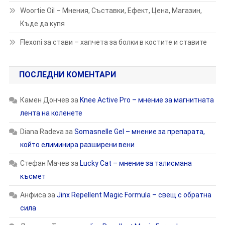
Woortie Oil – Мнения, Съставки, Ефект, Цена, Магазин,
Къде да купя
Flexoni за стави – хапчета за болки в костите и ставите
ПОСЛЕДНИ КОМЕНТАРИ
Камен Дончев
за
Knee Active Pro – мнение за магнитната
лента на коленете
Diana Radeva
за
Somasnelle Gel – мнение за препарата,
който елиминира разширени вени
Стефан Мачев
за
Lucky Cat – мнение за талисмана
късмет
Анфиса
за
Jinx Repellent Magic Formula – свещ с обратна
сила