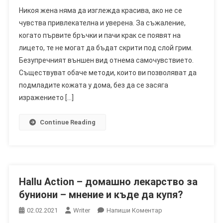
Rechiol
Никоя жена няма да изглежда красива, ако не се
–
чувства привлекателна и уверена. За съжаление,
Растителен
когато първите бръчки и пачи крак се появят на
Ретиноид,
лицето, те не могат да бъдат скрити под слой грим.
Т.е.
Крем
Безупречният външен вид отнема самочувствието.
За
Съществуват обаче методи, които ви позволяват да
Бръчки
подмладите кожата у дома, без да се засяга
С
изражението […]
Бакучиол
Continue Reading
Hallu Action – домашно лекарство за
буниони – мнение и къде да купя?
On
02.02.2021
Writer
Напиши Коментар
Hallu