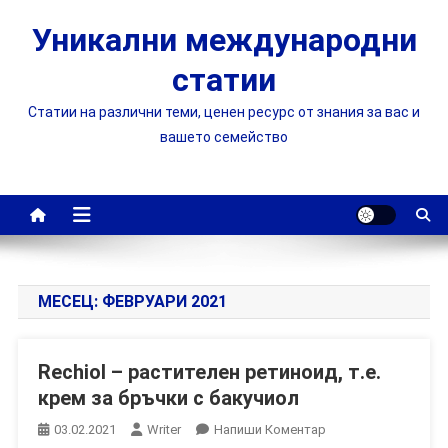
Skip
Уникални международни
to
content
статии
Статии на различни теми, ценен ресурс от знания за вас и
вашето семейство
МЕСЕЦ:
ФЕВРУАРИ 2021
Rechiol – растителен ретиноид, т.е.
крем за бръчки с бакучиол
On
03.02.2021
Writer
Напиши Коментар