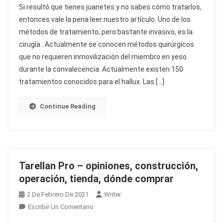
Si resultó que tienes juanetes y no sabes cómo tratarlos,
Action
entonces vale la pena leer nuestro artículo. Uno de los
–
métodos de tratamiento, pero bastante invasivo, es la
Remedio
cirugía . Actualmente se conocen métodos quirúrgicos
Casero
Para
que no requieren inmovilización del miembro en yeso
Los
durante la convalecencia. Actualmente existen 150
Juanetes
tratamientos conocidos para el hallux. Las […]
–
¿opinión
Continue Reading
Y
Dónde
Comprar?
Tarellan Pro – opiniones, construcción,
operación, tienda, dónde comprar
2 De Febrero De 2021
Writer
On
Escribir Un Comentario
Tarellan