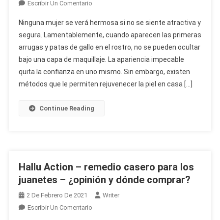
On
Escribir Un Comentario
Rechiol
Ninguna mujer se verá hermosa si no se siente atractiva y
–
segura. Lamentablemente, cuando aparecen las primeras
Retinoide
arrugas y patas de gallo en el rostro, no se pueden ocultar
Vegetal,
bajo una capa de maquillaje. La apariencia impecable
Es
Decir,
quita la confianza en uno mismo. Sin embargo, existen
Una
métodos que le permiten rejuvenecer la piel en casa […]
Crema
Para
Continue Reading
Las
Arrugas
Con
Bakuchiol
Hallu Action – remedio casero para los
juanetes – ¿opinión y dónde comprar?
2 De Febrero De 2021
Writer
On
Escribir Un Comentario
Hallu