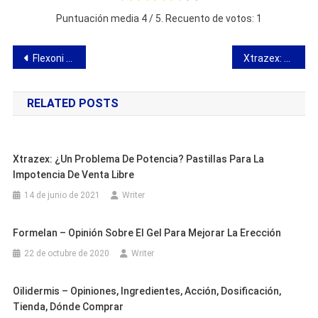
Puntuación media
4
/ 5. Recuento de votos:
1
Navegación
Flexoni para articulaciones – pastillas para el dolor de huesos y articulaciones
Xtrazex: ¿un problema de potencia? Pastillas para la impotencia de venta libre
de
RELATED POSTS
entradas
Xtrazex: ¿un Problema De Potencia? Pastillas Para La
Impotencia De Venta Libre
14 de junio de 2021
Writer
Formelan – Opinión Sobre El Gel Para Mejorar La Erección
22 de octubre de 2020
Writer
Oilidermis – Opiniones, Ingredientes, Acción, Dosificación,
Tienda, Dónde Comprar