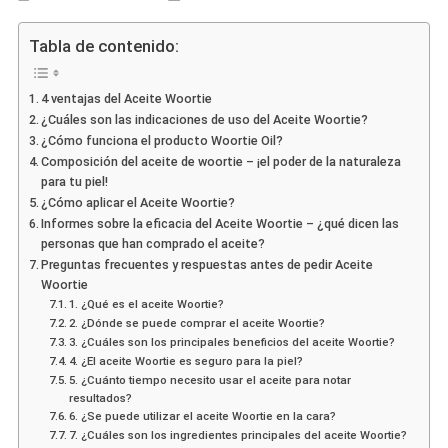
Woortie
Oil
Tabla de contenido:
–
Opiniones,
4 ventajas del Aceite Woortie
Ingredient
¿Cuáles son las indicaciones de uso del Aceite Woortie?
Efecto,
¿Cómo funciona el producto Woortie Oil?
Precio,
Composición del aceite de woortie – ¡el poder de la naturaleza
Tienda,
para tu piel!
Donde
¿Cómo aplicar el Aceite Woortie?
Comprar
Informes sobre la eficacia del Aceite Woortie – ¿qué dicen las
personas que han comprado el aceite?
Preguntas frecuentes y respuestas antes de pedir Aceite
Woortie
1. ¿Qué es el aceite Woortie?
2. ¿Dónde se puede comprar el aceite Woortie?
3. ¿Cuáles son los principales beneficios del aceite Woortie?
4. ¿El aceite Woortie es seguro para la piel?
5. ¿Cuánto tiempo necesito usar el aceite para notar
resultados?
6. ¿Se puede utilizar el aceite Woortie en la cara?
7. ¿Cuáles son los ingredientes principales del aceite Woortie?