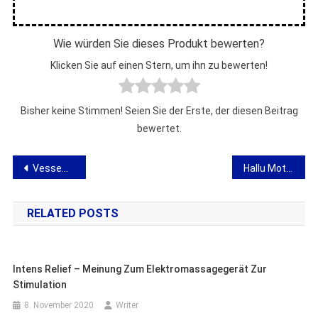
Wie würden Sie dieses Produkt bewerten?
Klicken Sie auf einen Stern, um ihn zu bewerten!
Bisher keine Stimmen! Seien Sie der Erste, der diesen Beitrag
bewertet.
Beitragsnavigation
Vessemis Vita – Meinung zu Inkontinenzpflastern
Hallu Motion – Stellungnahme zum Korrektor für Haluken
RELATED POSTS
Intens Relief – Meinung Zum Elektromassagegerät Zur
Stimulation
8. November 2020
Writer