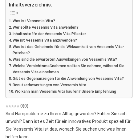
Vita
Inhaltsverzeichnis:
–
Meinung
Was ist Vessemis Vita?
Zu
Wer sollte Vessemis Vita anwenden?
Inkontinenzpf
Inhaltsstoffe der Vessemis Vita Pflaster
Wie ist Vessemis Vita anzuwenden?
Was ist das Geheimnis für die Wirksamkeit von Vessemis Vita-
Patches?
Was sind die erwarteten Auswirkungen von Vessemis Vita?
Welche Vorsichtsmaßnahmen sollten Sie nehmen, während Sie
Vessemis Vita einnehmen
Gibt es Gegenanzeigen für die Anwendung von Vessemis Vita?
Benutzerbewertungen von Vessemis Vita
Wo kann man Vessemis Vita kaufen? Unsere Empfehlung
0
(
0
)
Sind Harnprobleme zu Ihrem Alltag geworden? Fühlen Sie sich
unwohl? Dann ist es Zeit für ein innovatives Produkt speziell für
Sie. Vessemis Vita ist das, wonach Sie suchen und was Ihnen
helfen kann.