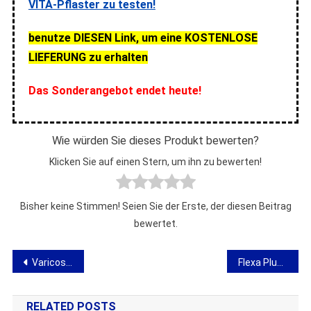
VITA-Pflaster zu testen!
benutze DIESEN Link, um eine KOSTENLOSE
LIEFERUNG zu erhalten
Das Sonderangebot endet heute!
Wie würden Sie dieses Produkt bewerten?
Klicken Sie auf einen Stern, um ihn zu bewerten!
Bisher keine Stimmen! Seien Sie der Erste, der diesen Beitrag
bewertet.
Beitragsnavigation
Varicosen – Meinung über Kapseln gegen Krampfadern
Flexa Plus Optima – Meinung zu Kapseln für Gelenke
RELATED POSTS