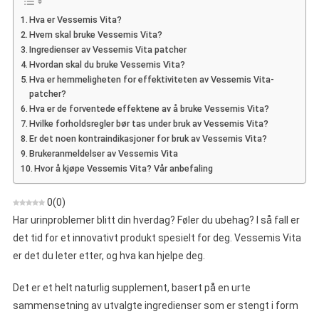
Mening
Hva er Vessemis Vita?
Om
Hvem skal bruke Vessemis Vita?
Inkontinensplaster
Ingredienser av Vessemis Vita patcher
Hvordan skal du bruke Vessemis Vita?
Hva er hemmeligheten for effektiviteten av Vessemis Vita-
patcher?
Hva er de forventede effektene av å bruke Vessemis Vita?
Hvilke forholdsregler bør tas under bruk av Vessemis Vita?
Er det noen kontraindikasjoner for bruk av Vessemis Vita?
Brukeranmeldelser av Vessemis Vita
Hvor å kjøpe Vessemis Vita? Vår anbefaling
0
(
0
)
Har urinproblemer blitt din hverdag? Føler du ubehag? I så fall er
det tid for et innovativt produkt spesielt for deg. Vessemis Vita
er det du leter etter, og hva kan hjelpe deg.
Det er et helt naturlig supplement, basert på en urte
sammensetning av utvalgte ingredienser som er stengt i form