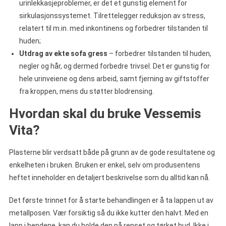
urinlekkasjeproblemer, er det et gunstig element for
sirkulasjonssystemet. Tilrettelegger reduksjon av stress,
relatert til m.in. med inkontinens og forbedrer tilstanden til
huden;
Utdrag av ekte sofa gress
– forbedrer tilstanden til huden,
negler og hår, og dermed forbedre trivsel. Det er gunstig for
hele urinveiene og dens arbeid, samt fjerning av giftstoffer
fra kroppen, mens du støtter blodrensing.
Hvordan skal du bruke Vessemis
Vita?
Plasterne blir verdsatt både på grunn av de gode resultatene og
enkelheten i bruken. Bruken er enkel, selv om produsentens
heftet inneholder en detaljert beskrivelse som du alltid kan nå.
Det første trinnet for å starte behandlingen er å ta lappen ut av
metallposen. Vær forsiktig så du ikke kutter den halvt. Med en
lapp i hendene, kan du holde den på renset og tørket hud. Ikke i