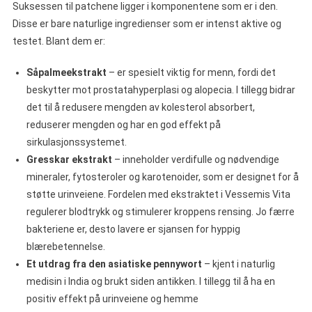
Suksessen til patchene ligger i komponentene som er i den.
Disse er bare naturlige ingredienser som er intenst aktive og
testet. Blant dem er:
Såpalmeekstrakt
– er spesielt viktig for menn, fordi det
beskytter mot prostatahyperplasi og alopecia. I tillegg bidrar
det til å redusere mengden av kolesterol absorbert,
reduserer mengden og har en god effekt på
sirkulasjonssystemet.
Gresskar ekstrakt
– inneholder verdifulle og nødvendige
mineraler, fytosteroler og karotenoider, som er designet for å
støtte urinveiene. Fordelen med ekstraktet i Vessemis Vita
regulerer blodtrykk og stimulerer kroppens rensing. Jo færre
bakteriene er, desto lavere er sjansen for hyppig
blærebetennelse.
Et utdrag fra den asiatiske pennywort
– kjent i naturlig
medisin i India og brukt siden antikken. I tillegg til å ha en
positiv effekt på urinveiene og hemme