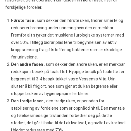
resultater. Dens operasjon kan deles inn i flere faser. Hver gir
forskjellige fordeler.
Første fase
, som dekker den første uken, lindrer smerte og
reduserer brenning under urinering hvis den er merkbar.
Fremfor alt styrker det musklene i urologiske systemet med
over 50%. I tillegg bidrar plastene til begynnelsen av aktiv
kroppsrensing fra giftstoffer og bakterier som er skadelige
for urinveiene.
Den andre fasen
, som dekker den andre uken, er en merkbar
reduksjon i besøk på toalettet. Hyppige besøk på toalettet er
begrenset til 3-4 besøk takket være Vessemis Vita. Urin
slutter å bli frigjort, noe som gjør at du kan begrense eller
stoppe bruken av hygienepapir eller bleier.
Den tredje fasen
, den tredje uken, er perioden for
stabilisering av fordelene som er oppnådd hittil. Den mentale
og følelsesmessige tilstanden forbedrer seg på dette
stadiet, det går tilbake til det aktive livet, og nivået av kortisol
i blodet reduseres med 73%.