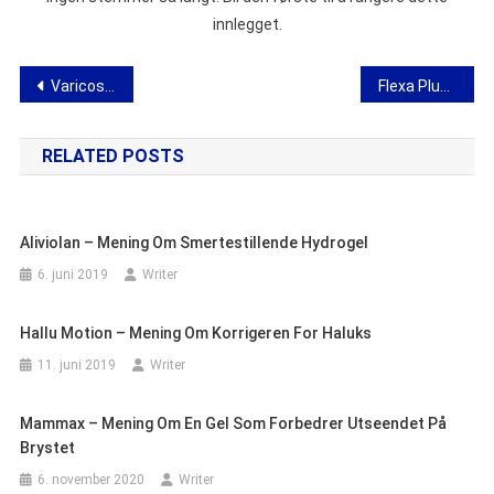
innlegget.
Innleggsnavigasjon
Varicosen – mening om kapsler mot åreknuter
Flexa Plus Optima – mening om kapsler for ledd
RELATED POSTS
Aliviolan – Mening Om Smertestillende Hydrogel
6. juni 2019
Writer
Hallu Motion – Mening Om Korrigeren For Haluks
11. juni 2019
Writer
Mammax – Mening Om En Gel Som Forbedrer Utseendet På
Brystet
6. november 2020
Writer