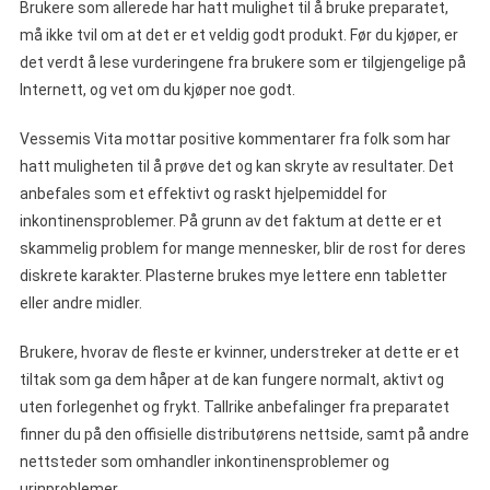
Brukere som allerede har hatt mulighet til å bruke preparatet,
må ikke tvil om at det er et veldig godt produkt. Før du kjøper, er
det verdt å lese vurderingene fra brukere som er tilgjengelige på
Internett, og vet om du kjøper noe godt.
Vessemis Vita mottar positive kommentarer fra folk som har
hatt muligheten til å prøve det og kan skryte av resultater. Det
anbefales som et effektivt og raskt hjelpemiddel for
inkontinensproblemer. På grunn av det faktum at dette er et
skammelig problem for mange mennesker, blir de rost for deres
diskrete karakter. Plasterne brukes mye lettere enn tabletter
eller andre midler.
Brukere, hvorav de fleste er kvinner, understreker at dette er et
tiltak som ga dem håper at de kan fungere normalt, aktivt og
uten forlegenhet og frykt. Tallrike anbefalinger fra preparatet
finner du på den offisielle distributørens nettside, samt på andre
nettsteder som omhandler inkontinensproblemer og
urinproblemer.