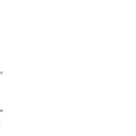
nz
ie
t