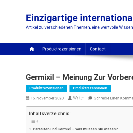
Skip
to
Einzigartige internationa
content
Artikel zu verschiedenen Themen, eine wertvolle Wissensq
Produktrezensionen
Contact
Germixil – Meinung Zur Vorber
Produktrezensionen
Produktrezensionen
Writer
16. November 2020
Schreibe Einen Komme
Inhaltsverzeichnis:
Parasiten und Germixil – was müssen Sie wissen?