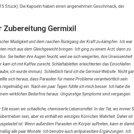
t 15 Stück). Die Kapseln haben einen angenehmen Geschmack, der
 Zubereitung Germixil
nischer Müdigkeit und dem raschen Rückgang der Kraft zu kämpfen. Ich war
konnten mich aus dem Gleichgewicht bringen. Ich ging zu einem Arzt, dann zu
 Sie hielten ihre Augen feucht, weil sie sich weigerten, ihre Unwissenheit
kam ich mit Kaffee zurecht, Schlaftabletten erleichterten das Einschlafen.
glaube, ich wurde immun). Schließlich fand ich die Germixil-Website. Nicht ga
tellte sich heraus, dass Parasiten für meine Probleme verantwortlich sein
es regelmäßig ein. Nach ein paar Tagen fühlte ich mich besser. Ich habe die
einem wirklichen Bedürfnis heraus. Ungünstige Symptome sind vergangen.
 Eile essen wir schädliche, chemisierte Lebensmittel. In der Tat, wo immer S
 übertrieben sein, aber es enthält ein winziges Körnchen Wahrheit. Daher ist
ausgelastet ist. Wenn außerdem Parasiten im Körper auftreten, kann er dami
mäßig alle paar Monate. Ich benutze auch antiparasitäre Ergänzungen. Ich