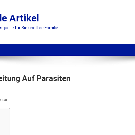
le Artikel
uelle für Sie und Ihre Familie
eitung Auf Parasiten
On
ntar
Germixil
–
Meinung
Zur
Vorbereitung