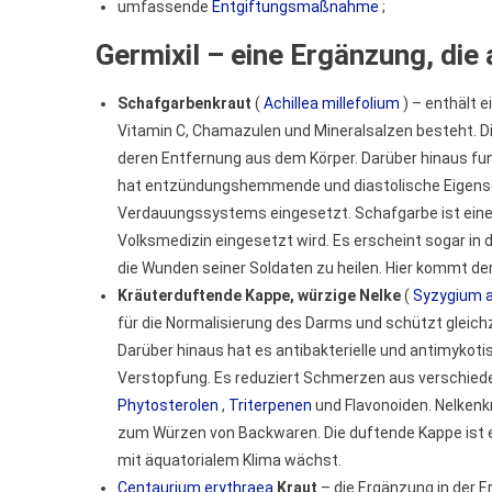
umfassende
Entgiftungsmaßnahme
;
Germixil – eine Ergänzung, die 
Schafgarbenkraut
(
Achillea millefolium
) – enthält e
Vitamin C, Chamazulen und Mineralsalzen besteht. Di
deren Entfernung aus dem Körper. Darüber hinaus funk
hat entzündungshemmende und diastolische Eigensch
Verdauungssystems eingesetzt. Schafgarbe ist eine b
Volksmedizin eingesetzt wird. Es erscheint sogar in 
die Wunden seiner Soldaten zu heilen. Hier kommt der
Kräuterduftende Kappe, würzige Nelke
(
Syzygium 
für die Normalisierung des Darms und schützt gleichz
Darüber hinaus hat es antibakterielle und antimyko
Verstopfung. Es reduziert Schmerzen aus verschieden
Phytosterolen
,
Triterpenen
und Flavonoiden. Nelkenk
zum Würzen von Backwaren. Die duftende Kappe ist ei
mit äquatorialem Klima wächst.
Centaurium erythraea
Kraut
– die Ergänzung in der E