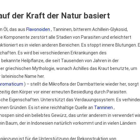
auf der Kraft der Natur basiert
in Öl, das aus
Flavonoiden
, Tanninen, bitterem Achillein-Glykosid,
e Komponente zerstört alle Stadien von Parasiten und erleichtert
tioniert es in vielen anderen Bereichen. Es stoppt innere Blutungen. 
aften. Es wird bei verschiedenen Erkrankungen des
ekannte Heilpflanze, die seit Tausenden von Jahren in der
der griechischen Mythologie, wonach Achilles das Kraut benutzte, um
 lateinische Name her.
aromaticum
) – stellt die Mikroflora der Darmbatterie wieder her, sorgt
eitig den Körper vor einer erneuten Besiedlung durch Parasiten.
tische Eigenschaften. Unterstützt das Verdauungssystem. Es verhinde
en Gründen. Es ist eine reichhaltige Quelle an
Tanninen
,
nospen sind ein beliebtes Gewürz, das unter anderem in verwendet wi
n Baum, der in Indonesien natürlich vorkommt und in vielen Ländern
rgänzung ist für die Unterstützung der Rekonstruktion von