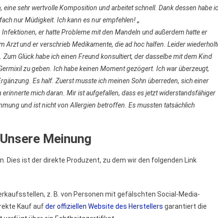
m, eine sehr wertvolle Komposition und arbeitet schnell. Dank dessen habe i
fach nur Müdigkeit. Ich kann es nur empfehlen! „
Infektionen, er hatte Probleme mit den Mandeln und außerdem hatte er
um Arzt und er verschrieb Medikamente, die ad hoc halfen. Leider wiederholt
 Zum Glück habe ich einen Freund konsultiert, der dasselbe mit dem Kind
m Germixil zu geben. Ich habe keinen Moment gezögert. Ich war überzeugt,
Ergänzung. Es half. Zuerst musste ich meinen Sohn überreden, sich einer
rinnerte mich daran. Mir ist aufgefallen, dass es jetzt widerstandsfähiger
timmung und ist nicht von Allergien betroffen. Es mussten tatsächlich
 Unsere Meinung
n. Dies ist der direkte Produzent, zu dem wir den folgenden Link
rkaufsstellen, z. B. von Personen mit gefälschten Social-Media-
irekte Kauf auf
der offiziellen Website des Herstellers
garantiert die