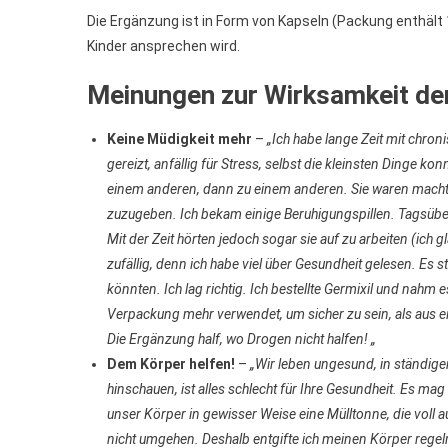
Die Ergänzung ist in Form von Kapseln (Packung enthäl
Kinder ansprechen wird.
Meinungen zur Wirksamkeit der
Keine Müdigkeit mehr
–
„Ich habe lange Zeit mit chro
gereizt, anfällig für Stress, selbst die kleinsten Dinge 
einem anderen, dann zu einem anderen. Sie waren machtlos.
zuzugeben. Ich bekam einige Beruhigungspillen. Tagsüber 
Mit der Zeit hörten jedoch sogar sie auf zu arbeiten (ich 
zufällig, denn ich habe viel über Gesundheit gelesen. Es s
könnten. Ich lag richtig. Ich bestellte Germixil und nahm 
Verpackung mehr verwendet, um sicher zu sein, als aus 
Die Ergänzung half, wo Drogen nicht halfen! „
Dem Körper helfen!
–
„Wir leben ungesund, in ständiger
hinschauen, ist alles schlecht für Ihre Gesundheit. Es mag
unser Körper in gewisser Weise eine Mülltonne, die voll 
nicht umgehen. Deshalb entgifte ich meinen Körper regel