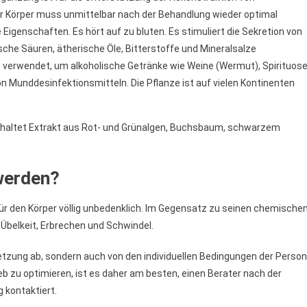
r Körper muss unmittelbar nach der Behandlung wieder optimal
genschaften. Es hört auf zu bluten. Es stimuliert die Sekretion von
sche Säuren, ätherische Öle, Bitterstoffe und Mineralsalze
 verwendet, um alkoholische Getränke wie Weine (Wermut), Spirituos
von Munddesinfektionsmitteln. Die Pflanze ist auf vielen Kontinenten
inhaltet Extrakt aus Rot- und Grünalgen, Buchsbaum, schwarzem
werden?
für den Körper völlig unbedenklich. Im Gegensatz zu seinen chemische
belkeit, Erbrechen und Schwindel.
zung ab, sondern auch von den individuellen Bedingungen der Person
 zu optimieren, ist es daher am besten, einen Berater nach der
 kontaktiert.