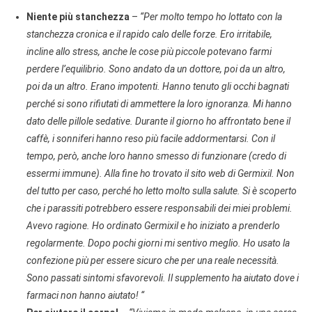
Niente più stanchezza
–
“Per molto tempo ho lottato con la
stanchezza cronica e il rapido calo delle forze. Ero irritabile,
incline allo stress, anche le cose più piccole potevano farmi
perdere l’equilibrio. Sono andato da un dottore, poi da un altro,
poi da un altro. Erano impotenti. Hanno tenuto gli occhi bagnati
perché si sono rifiutati di ammettere la loro ignoranza. Mi hanno
dato delle pillole sedative. Durante il giorno ho affrontato bene il
caffè, i sonniferi hanno reso più facile addormentarsi. Con il
tempo, però, anche loro hanno smesso di funzionare (credo di
essermi immune). Alla fine ho trovato il sito web di Germixil. Non
del tutto per caso, perché ho letto molto sulla salute. Si è scoperto
che i parassiti potrebbero essere responsabili dei miei problemi.
Avevo ragione. Ho ordinato Germixil e ho iniziato a prenderlo
regolarmente. Dopo pochi giorni mi sentivo meglio. Ho usato la
confezione più per essere sicuro che per una reale necessità.
Sono passati sintomi sfavorevoli. Il supplemento ha aiutato dove i
farmaci non hanno aiutato! “