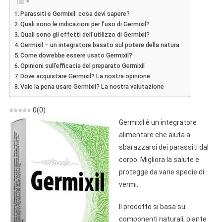
Sulla
Parassiti e Germixil: cosa devi sapere?
Preparazione
Quali sono le indicazioni per l’uso di Germixil?
Per
Quali sono gli effetti dell’utilizzo di Germixil?
I
Germixil – un integratore basato sul potere della natura
Parassiti
Come dovrebbe essere usato Germixil?
Opinioni sull’efficacia del preparato Germixil
Dove acquistare Germixil? La nostra opinione
Vale la pena usare Germixil? La nostra valutazione
0
(
0
)
Germixil è un integratore
alimentare che aiuta a
sbarazzarsi dei parassiti dal
corpo. Migliora la salute e
protegge da varie specie di
vermi.
Il prodotto si basa su
componenti naturali, piante