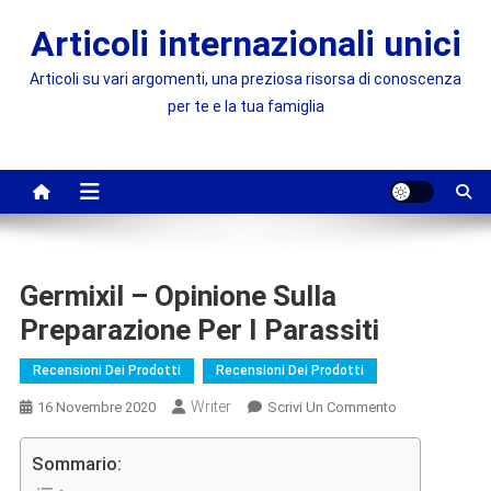
Skip
Articoli internazionali unici
to
content
Articoli su vari argomenti, una preziosa risorsa di conoscenza
per te e la tua famiglia
Germixil – Opinione Sulla
Preparazione Per I Parassiti
Recensioni Dei Prodotti
Recensioni Dei Prodotti
Writer
On
16 Novembre 2020
Scrivi Un Commento
Germixil
–
Sommario:
Opinione