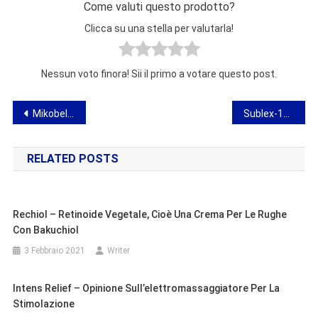
Come valuti questo prodotto?
Clicca su una stella per valutarla!
Nessun voto finora! Sii il primo a votare questo post.
Navigazione
Mikobelle – opinione su un balsamo per capelli naturale
Sublex-150 – opinione sulla preparazione per articolazioni stressate
articoli
RELATED POSTS
Rechiol – Retinoide Vegetale, Cioè Una Crema Per Le Rughe
Con Bakuchiol
3 Febbraio 2021
Writer
Intens Relief – Opinione Sull’elettromassaggiatore Per La
Stimolazione