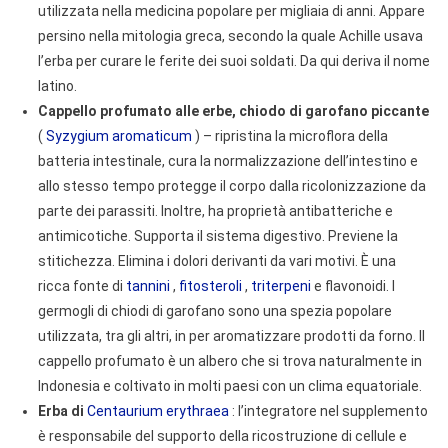
utilizzata nella medicina popolare per migliaia di anni. Appare
persino nella mitologia greca, secondo la quale Achille usava
l’erba per curare le ferite dei suoi soldati. Da qui deriva il nome
latino.
Cappello profumato alle erbe, chiodo di garofano piccante
(
Syzygium aromaticum
) – ripristina la microflora della
batteria intestinale, cura la normalizzazione dell’intestino e
allo stesso tempo protegge il corpo dalla ricolonizzazione da
parte dei parassiti. Inoltre, ha proprietà antibatteriche e
antimicotiche. Supporta il sistema digestivo. Previene la
stitichezza. Elimina i dolori derivanti da vari motivi. È una
ricca fonte di
tannini
,
fitosteroli
,
triterpeni
e flavonoidi. I
germogli di chiodi di garofano sono una spezia popolare
utilizzata, tra gli altri, in per aromatizzare prodotti da forno. Il
cappello profumato è un albero che si trova naturalmente in
Indonesia e coltivato in molti paesi con un clima equatoriale.
Erba di
Centaurium erythraea
: l’integratore nel supplemento
è responsabile del supporto della ricostruzione di cellule e