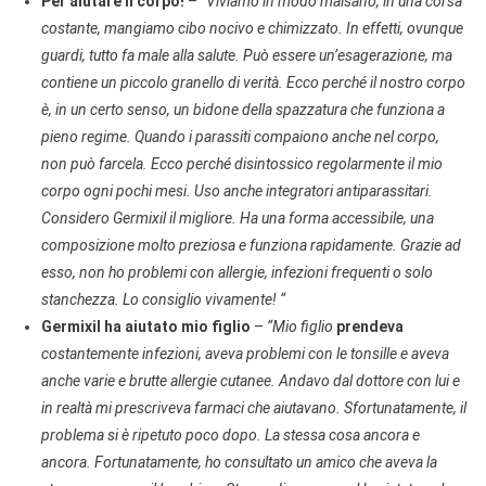
Per aiutare il corpo!
–
“Viviamo in modo malsano, in una corsa
costante, mangiamo cibo nocivo e chimizzato. In effetti, ovunque
guardi, tutto fa male alla salute. Può essere un’esagerazione, ma
contiene un piccolo granello di verità. Ecco perché il nostro corpo
è, in un certo senso, un bidone della spazzatura che funziona a
pieno regime. Quando i parassiti compaiono anche nel corpo,
non può farcela. Ecco perché disintossico regolarmente il mio
corpo ogni pochi mesi. Uso anche integratori antiparassitari.
Considero Germixil il migliore. Ha una forma accessibile, una
composizione molto preziosa e funziona rapidamente. Grazie ad
esso, non ho problemi con allergie, infezioni frequenti o solo
stanchezza. Lo consiglio vivamente! “
Germixil ha aiutato mio figlio
–
“Mio figlio
prendeva
costantemente infezioni, aveva problemi con le tonsille e aveva
anche varie e brutte allergie cutanee. Andavo dal dottore con lui e
in realtà mi prescriveva farmaci che aiutavano. Sfortunatamente, il
problema si è ripetuto poco dopo. La stessa cosa ancora e
ancora. Fortunatamente, ho consultato un amico che aveva la