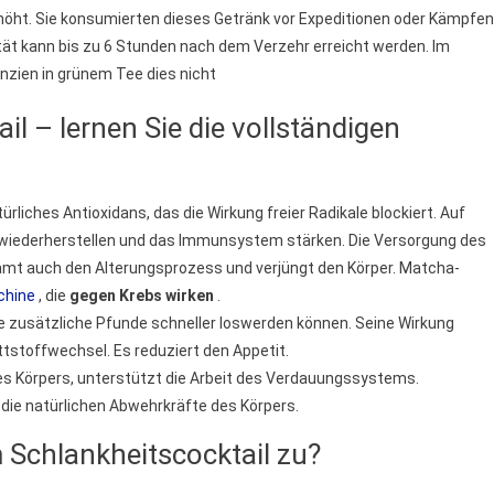
öht. Sie konsumierten dieses Getränk vor Expeditionen oder Kämpfen
ität kann bis zu 6 Stunden nach dem Verzehr erreicht werden. Im
nzien in grünem Tee dies nicht
l – lernen Sie die vollständigen
türliches Antioxidans, das die Wirkung freier Radikale blockiert. Auf
 wiederherstellen und das Immunsystem stärken. Die Versorgung des
amt auch den Alterungsprozess und verjüngt den Körper. Matcha-
chine
, die
gegen Krebs wirken
.
e zusätzliche Pfunde schneller loswerden können. Seine Wirkung
ttstoffwechsel. Es reduziert den Appetit.
des Körpers, unterstützt die Arbeit des Verdauungssystems.
die natürlichen Abwehrkräfte des Körpers.
 Schlankheitscocktail zu?