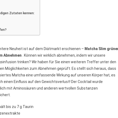
–
ewertungen
ändigen Zutaten kennen:
nd
reis
fen?
eitere Neuheit ist auf dem Diätmarkt erschienen –
Matcha Slim grüne
um Abnehmen
. Können wir wirklich abnehmen, indem wir unsere
gsinfusion trinken? Wir haben für Sie einen weiteren Treffer unter den
len Möglichkeiten zum Abnehmen geprüft. Es stellt sich heraus, dass
isiertes Matcha eine umfassende Wirkung auf unseren Körper hat, es
h einen Einfluss auf den Gewichtsverlust! Der Cocktail wurde
lich mit Aminosäuren und anderen wertvollen Substanzen
ichert.
ält bis zu 7 g Taurin
nzenextrakte