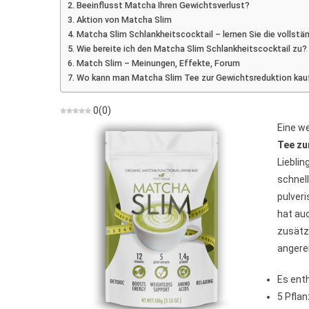
Beeinflusst Matcha Ihren Gewichtsverlust?
Aktion von Matcha Slim
B
Matcha Slim Schlankheitscocktail – lernen Sie die vollst
U
Wie bereite ich den Matcha Slim Schlankheitscocktail zu?
P
Match Slim – Meinungen, Effekte, Forum
Wo kann man Matcha Slim Tee zur Gewichtsreduktion kau
0
(
0
)
Eine w
Tee z
Lieblin
schnel
pulver
hat auc
zusätz
angere
Es enth
5 Pfla