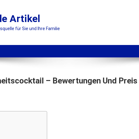
le Artikel
uelle für Sie und Ihre Familie
eitscocktail – Bewertungen Und Preis
n
atcha
lim
–
rüner
chlankheitscocktail