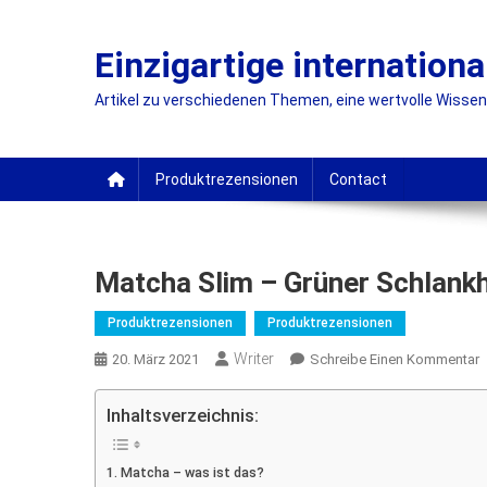
Skip
to
Einzigartige internationa
content
Artikel zu verschiedenen Themen, eine wertvolle Wissensq
Produktrezensionen
Contact
Matcha Slim – Grüner Schlankh
Produktrezensionen
Produktrezensionen
Writer
O
20. März 2021
Schreibe Einen Kommentar
M
S
Inhaltsverzeichnis:
G
Matcha – was ist das?
S