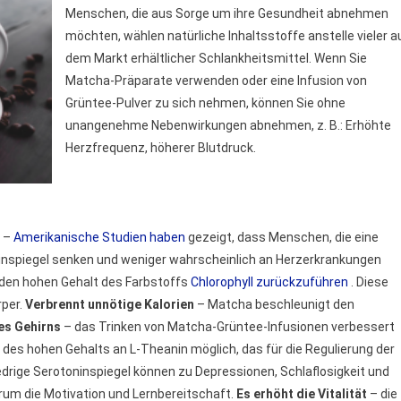
Menschen, die aus Sorge um ihre Gesundheit abnehmen
möchten, wählen natürliche Inhaltsstoffe anstelle vieler a
dem Markt erhältlicher Schlankheitsmittel. Wenn Sie
Matcha-Präparate verwenden oder eine Infusion von
Grüntee-Pulver zu sich nehmen, können Sie ohne
unangenehme Nebenwirkungen abnehmen, z. B.: Erhöhte
Herzfrequenz, höherer Blutdruck.
–
Amerikanische Studien haben
gezeigt, dass Menschen, die eine
rinspiegel senken und weniger wahrscheinlich an Herzerkrankungen
f den hohen Gehalt des Farbstoffs
Chlorophyll zurückzuführen
. Diese
per.
Verbrennt unnötige Kalorien
– Matcha beschleunigt den
des Gehirns
– das Trinken von Matcha-Grüntee-Infusionen verbessert
 des hohen Gehalts an L-Theanin möglich, das für die Regulierung der
edrige Serotoninspiegel können zu Depressionen, Schlaflosigkeit und
um die Motivation und Lernbereitschaft.
Es erhöht die Vitalität
– die