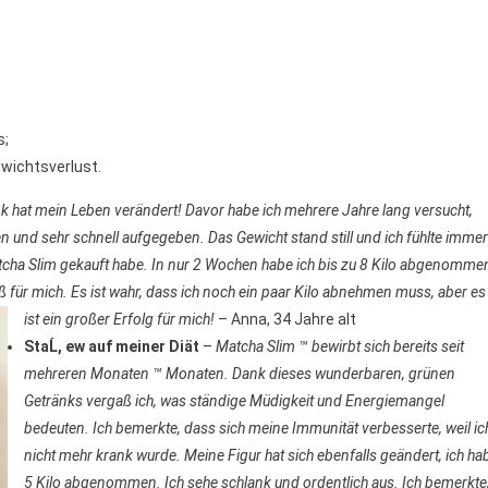
s;
ewichtsverlust.
k hat mein Leben verändert! Davor habe ich mehrere Jahre lang versucht,
en und sehr schnell aufgegeben. Das Gewicht stand still und ich fühlte immer
atcha Slim gekauft habe. In nur 2 Wochen habe ich bis zu 8 Kilo abgenomme
oß für mich. Es ist wahr, dass ich noch ein paar Kilo abnehmen muss, aber es
ist ein großer Erfolg für mich!
– Anna, 34 Jahre alt
StaĹ, ew auf meiner Diät
–
Matcha Slim ™ bewirbt sich bereits seit
mehreren Monaten ™ Monaten. Dank dieses wunderbaren, grünen
Getränks vergaß ich, was ständige Müdigkeit und Energiemangel
bedeuten. Ich bemerkte, dass sich meine Immunität verbesserte, weil ic
nicht mehr krank wurde. Meine Figur hat sich ebenfalls geändert, ich ha
5 Kilo abgenommen. Ich sehe schlank und ordentlich aus. Ich bemerkte