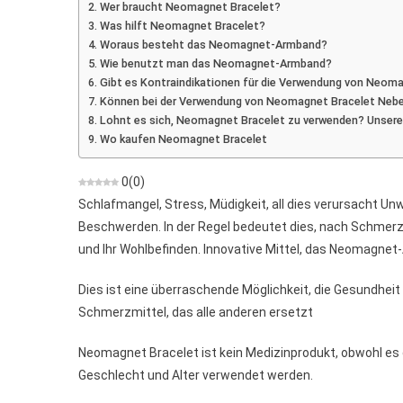
Wer braucht Neomagnet Bracelet?
Das
Was hilft Neomagnet Bracelet?
Armband
Woraus besteht das Neomagnet-Armband?
An
Wie benutzt man das Neomagnet-Armband?
Der
Gibt es Kontraindikationen für die Verwendung von Neom
Hand
Können bei der Verwendung von Neomagnet Bracelet Nebe
Lohnt es sich, Neomagnet Bracelet zu verwenden? Unser
Wo kaufen Neomagnet Bracelet
0
(
0
)
Schlafmangel, Stress, Müdigkeit, all dies verursacht 
Beschwerden. In der Regel bedeutet dies, nach Schmerzm
und Ihr Wohlbefinden. Innovative Mittel, das Neomagnet
Dies ist eine überraschende Möglichkeit, die Gesundheit 
Schmerzmittel, das alle anderen ersetzt
Neomagnet Bracelet ist kein Medizinprodukt, obwohl es
Geschlecht und Alter verwendet werden.