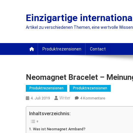
Skip
to
Einzigartige internationa
content
Artikel zu verschiedenen Themen, eine wertvolle Wissensq
Produktrezensionen
Contact
Neomagnet Bracelet – Meinun
Produktrezensionen
Produktrezensionen
Writer
Zu
4. Juli 2019
4 Kommentare
Neomagnet
Bracelet
Inhaltsverzeichnis:
–
Meinung
Was ist Neomagnet Armband?
Über