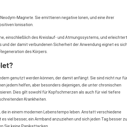
 Neodym-Magnete. Sie emittieren negative Ionen, und eine ihrer
sitiven Ionisation.
me, einschließlich des Kreislauf- und Atmungssystems, und erleichter
s und der damit verbundenen Sicherheit der Anwendung eignet es sic
Regeneration des Körpers.
let?
edem genutzt werden können, der damit anfängt. Sie sind nicht nur fü
n jedem helfen, aber besonders diejenigen, die unter chronischen
sieren. Dies gilt sowohl für Kopfschmerzen als auch für viel tiefere
chreitenden Krankheiten.
le, die in einem modernen Lebenstempo leben. Anstatt verschiedene
es viel besser, ein Armband anzuziehen und sich jeden Tag besser z
en Sie keine Panikattacken.