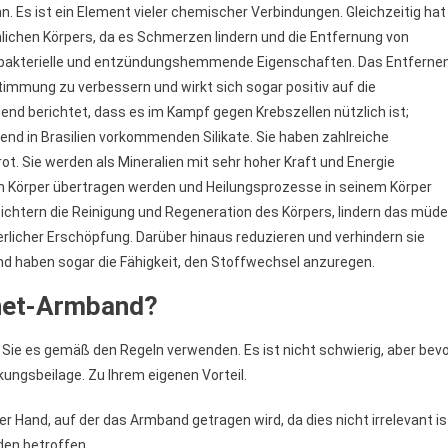
nn. Es ist ein Element vieler chemischer Verbindungen. Gleichzeitig hat
hlichen Körpers, da es Schmerzen lindern und die Entfernung von
ntibakterielle und entzündungshemmende Eigenschaften. Das Entferne
Stimmung zu verbessern und wirkt sich sogar positiv auf die
nd berichtet, dass es im Kampf gegen Krebszellen nützlich ist;
gend in Brasilien vorkommenden Silikate. Sie haben zahlreiche
 rot. Sie werden als Mineralien mit sehr hoher Kraft und Energie
en Körper übertragen werden und Heilungsprozesse in seinem Körper
leichtern die Reinigung und Regeneration des Körpers, lindern das müde
perlicher Erschöpfung. Darüber hinaus reduzieren und verhindern sie
d haben sogar die Fähigkeit, den Stoffwechsel anzuregen.
net-Armband?
ie es gemäß den Regeln verwenden. Es ist nicht schwierig, aber bev
kungsbeilage. Zu Ihrem eigenen Vorteil.
r Hand, auf der das Armband getragen wird, da dies nicht irrelevant is
en betroffen.