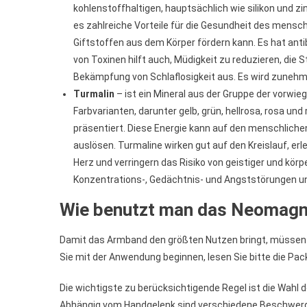
kohlenstoffhaltigen, hauptsächlich wie silikon und zi
es zahlreiche Vorteile für die Gesundheit des mensc
Giftstoffen aus dem Körper fördern kann. Es hat a
von Toxinen hilft auch, Müdigkeit zu reduzieren, die 
Bekämpfung von Schlaflosigkeit aus. Es wird zunehme
Turmalin
– ist ein Mineral aus der Gruppe der vorwie
Farbvarianten, darunter gelb, grün, hellrosa, rosa und
präsentiert. Diese Energie kann auf den menschlich
auslösen. Turmaline wirken gut auf den Kreislauf, er
Herz und verringern das Risiko von geistiger und kör
Konzentrations-, Gedächtnis- und Angststörungen un
Wie benutzt man das Neomag
Damit das Armband den größten Nutzen bringt, müssen S
Sie mit der Anwendung beginnen, lesen Sie bitte die Pac
Die wichtigste zu berücksichtigende Regel ist die Wahl de
Abhängig vom Handgelenk sind verschiedene Beschwerd