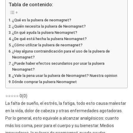
Bracelet
Tabla de contenido:
–
Opinión
¿Qué es la pulsera de neomagnet?
Sobre
¿Quién necesita la pulsera de Neomagnet?
La
¿En qué ayuda la pulsera Neomagnet?
Pulsera
¿De qué está hecha la pulsera Neomagnet?
En
¿Cómo utilizar la pulsera de neomagnet?
La
¿Hay alguna contraindicación para el uso de la pulsera de
Mano
Neomagnet?
¿Puede haber efectos secundarios por usar la pulsera
Neomagnet?
¿Vale la pena usar la pulsera de Neomagnet? Nuestra opinion
Dónde comprar la pulsera Neomagnet
0
(
0
)
La falta de sueño, el estrés, la fatiga, todo esto causa malestar
en la vida, dolor de cabeza y otras enfermedades agotadoras.
Por lo general, esto equivale a alcanzar analgésicos: cuanto
más los coma, peor para el cuerpo y su bienestar. Medios