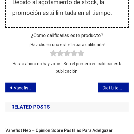
Debido al agotamiento de stock, la
promoción está limitada en el tiempo.
¿Como calificarias este producto?
¡Haz clic en una estrella para calificarla!
¡Hasta ahora no hay votos! Sea el primero en calificar esta
publicación.
Navegación
Vanefist Neo – opinión sobre pastillas para adelgazar
Diet Lite – opinión sobre bolsitas para adelgazar
de
RELATED POSTS
entradas
Vanefist Neo – Opinión Sobre Pastillas Para Adelgazar