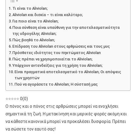
Για
Τι είναι το Aliviolan;
Αναλγητικό
Aliviolan και δισκία – τι είναι καλύτερο;
Υδρογέλη
Για ποιο είναι το Aliviolan;
Ποια σύνθεση είναι υπεύθυνη για την αποτελεσματικότητα
της υδρογέλης Aliviolan;
Πώς βοηθά το Aliviolan;
Επίδραση του Aliviolan στους αρθρώσεις και τους μυς
Πρόσθετες ιδιότητες του πηκτώματος Aliviolan
Πώς πρέπει να χρησιμοποιείται το Aliviolan;
Υπάρχουν αντενδείξεις για τη χρήση του Aliviolan;
Είναι πραγματικά αποτελεσματικό το Aliviolan; Οι απόψεις
των χρηστών
Πού να αγοράσετε το Aliviolan; Η σύστασή μας
0
(
0
)
Ο πόνος και ο πόνος στις αρθρώσεις μπορεί να ενοχλήσει
σημαντικά τη ζωή. Η μετακίνηση και μερικές φορές ακόμη και
να κάθεστε κανονικά μπορεί να προκαλέσει δυσφορία. Πρέπει
να σώσετε τον εαυτό σας!