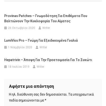
Provinas Patches – Γνωμοδότηση Για Επιθέματα Που
Βελτιώνουν Την Κυκλοφορία Του Αίματος
26 Οκτωβρίου 2020
Writer
LumiViss Pro – Γνώμη Για Εξειδικευμένα Γυαλιά
1 Νοεμβρίου 2020
Writer
Hepatrivin – Άποψη Για Την Προετοιμασία Για Το Συκώτι
18 Ιουλίου 2019
Writer
Αφήστε μια απάντηση
Η ηλ. διεύθυνση σας δεν δημοσιεύεται.
Τα υποχρεωτικά
πεδία σημειώνονται με
*