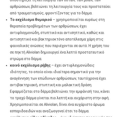
υποστηρίξει τη λειτουργία των οστών, των μυών, των
αρθρώσεων, βελτιώνει τη λειτουργία τους και προστατεύει
από τραυματισμούς, φροντίζοντας για το δέρμα.
Το εκχύλισμα θυμαριού
– χρησιμοποιείται ευρέως στη
θεραπεία προβλημάτων των αρθρώσεων, έχει
αντιφλεγμονώδη, στυπτικό και αντισηπτικό, καθώς και
αντισηπτικό και βακτηριοκτόνο αποτέλεσμα χάρη στις
φαινολικές ενώσεις που περιέχονται σε αυτό. Η χρήση του
σε πηκτή Aliviolan δημιουργεί ένα λεπτό προστατευτικό
στρώμα στο δέρμα.
κοινό εκχύλισμα ρήβης
– έχει αντιφλεγμονώδεις
ιδιότητες, το οποίο είναι ιδιαίτερα σημαντικό για την
αναγέννηση των επώδυνων αρθρώσεων, ταυτόχρονα έχει
αντιβακτηριακή, στυπτική και μαλακτική δράση.
Εφαρμόζεται στο δέρμα βελτιώνει την εμφάνισή του, κάνει
το τραχύ δέρμα γίνεται πιο λεπτή και ευχάριστη στην αφή.
Χρησιμοποιείται σε Aliviolan, δίνει ένα ευχάριστο άρωμα
εσπεριδοειδών και αναζωογονεί έτσι το δέρμα.