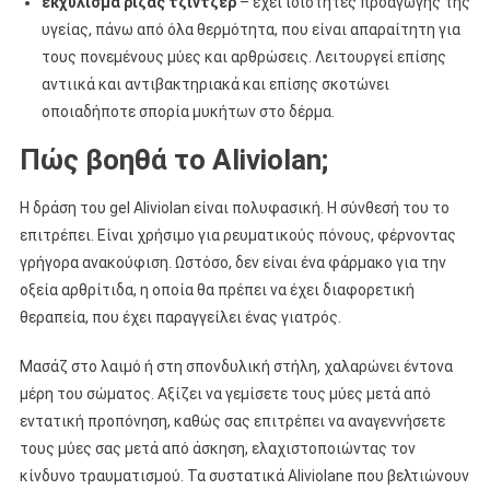
εκχύλισμα ρίζας τζίντζερ
– έχει ιδιότητες προαγωγής της
υγείας, πάνω από όλα θερμότητα, που είναι απαραίτητη για
τους πονεμένους μύες και αρθρώσεις. Λειτουργεί επίσης
αντιικά και αντιβακτηριακά και επίσης σκοτώνει
οποιαδήποτε σπορία μυκήτων στο δέρμα.
Πώς βοηθά το Aliviolan;
Η δράση του gel Aliviolan είναι πολυφασική. Η σύνθεσή του το
επιτρέπει. Είναι χρήσιμο για ρευματικούς πόνους, φέρνοντας
γρήγορα ανακούφιση. Ωστόσο, δεν είναι ένα φάρμακο για την
οξεία αρθρίτιδα, η οποία θα πρέπει να έχει διαφορετική
θεραπεία, που έχει παραγγείλει ένας γιατρός.
Μασάζ στο λαιμό ή στη σπονδυλική στήλη, χαλαρώνει έντονα
μέρη του σώματος. Αξίζει να γεμίσετε τους μύες μετά από
εντατική προπόνηση, καθώς σας επιτρέπει να αναγεννήσετε
τους μύες σας μετά από άσκηση, ελαχιστοποιώντας τον
κίνδυνο τραυματισμού. Τα συστατικά Aliviolane που βελτιώνουν