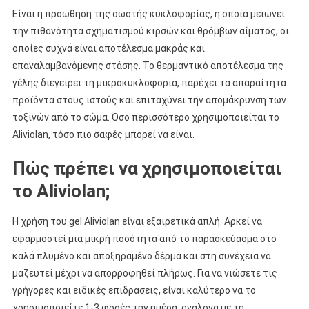
Είναι η προώθηση της σωστής κυκλοφορίας, η οποία μειώνει
την πιθανότητα σχηματισμού κιρσών και θρόμβων αίματος, οι
οποίες συχνά είναι αποτέλεσμα μακράς και
επαναλαμβανόμενης στάσης. Το θερμαντικό αποτέλεσμα της
γέλης διεγείρει τη μικροκυκλοφορία, παρέχει τα απαραίτητα
προϊόντα στους ιστούς και επιταχύνει την απομάκρυνση των
τοξινών από το σώμα. Όσο περισσότερο χρησιμοποιείται το
Aliviolan, τόσο πιο σαφές μπορεί να είναι.
Πώς πρέπει να χρησιμοποιείται
το Aliviolan;
Η χρήση του gel Aliviolan είναι εξαιρετικά απλή. Αρκεί να
εφαρμοστεί μια μικρή ποσότητα από το παρασκεύασμα στο
καλά πλυμένο και αποξηραμένο δέρμα και στη συνέχεια να
μαζευτεί μέχρι να απορροφηθεί πλήρως. Για να νιώσετε τις
γρήγορες και ειδικές επιδράσεις, είναι καλύτερο να το
χρησιμοποιείτε 1-3 φορές την ημέρα, ανάλογα με τη