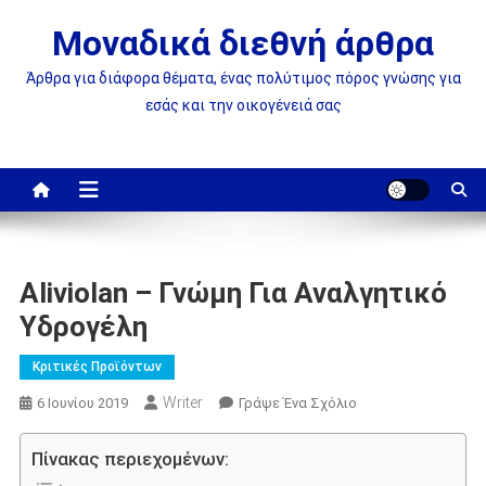
Μεταπηδήστε
Μοναδικά διεθνή άρθρα
στο
περιεχόμενο
Άρθρα για διάφορα θέματα, ένας πολύτιμος πόρος γνώσης για
εσάς και την οικογένειά σας
Aliviolan – Γνώμη Για Αναλγητικό
Υδρογέλη
Κριτικές Προϊόντων
Writer
On
6 Ιουνίου 2019
Γράψε Ένα Σχόλιο
Aliviolan
–
Πίνακας περιεχομένων:
Γνώμη