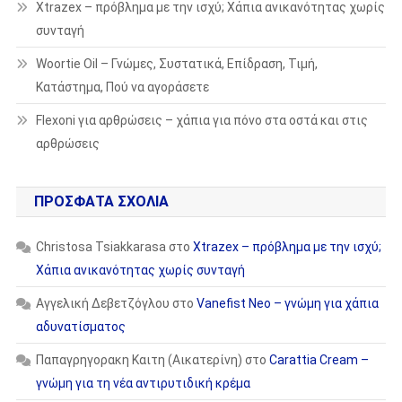
Xtrazex – πρόβλημα με την ισχύ; Χάπια ανικανότητας χωρίς
συνταγή
Woortie Oil – Γνώμες, Συστατικά, Επίδραση, Τιμή,
Κατάστημα, Πού να αγοράσετε
Flexoni για αρθρώσεις – χάπια για πόνο στα οστά και στις
αρθρώσεις
ΠΡΌΣΦΑΤΑ ΣΧΌΛΙΑ
Christosa Tsiakkarasa
στο
Xtrazex – πρόβλημα με την ισχύ;
Χάπια ανικανότητας χωρίς συνταγή
Αγγελική Δεβετζόγλου
στο
Vanefist Neo – γνώμη για χάπια
αδυνατίσματος
Παπαγρηγορακη Καιτη (Αικατερίνη)
στο
Carattia Cream –
γνώμη για τη νέα αντιρυτιδική κρέμα