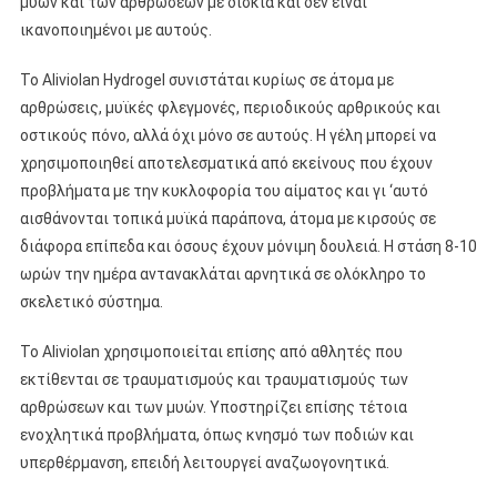
μυών και των αρθρώσεων με δισκία και δεν είναι
ικανοποιημένοι με αυτούς.
Το Aliviolan Hydrogel συνιστάται κυρίως σε άτομα με
αρθρώσεις, μυϊκές φλεγμονές, περιοδικούς αρθρικούς και
οστικούς πόνο, αλλά όχι μόνο σε αυτούς. Η γέλη μπορεί να
χρησιμοποιηθεί αποτελεσματικά από εκείνους που έχουν
προβλήματα με την κυκλοφορία του αίματος και γι ‘αυτό
αισθάνονται τοπικά μυϊκά παράπονα, άτομα με κιρσούς σε
διάφορα επίπεδα και όσους έχουν μόνιμη δουλειά. Η στάση 8-10
ωρών την ημέρα αντανακλάται αρνητικά σε ολόκληρο το
σκελετικό σύστημα.
Το Aliviolan χρησιμοποιείται επίσης από αθλητές που
εκτίθενται σε τραυματισμούς και τραυματισμούς των
αρθρώσεων και των μυών. Υποστηρίζει επίσης τέτοια
ενοχλητικά προβλήματα, όπως κνησμό των ποδιών και
υπερθέρμανση, επειδή λειτουργεί αναζωογονητικά.