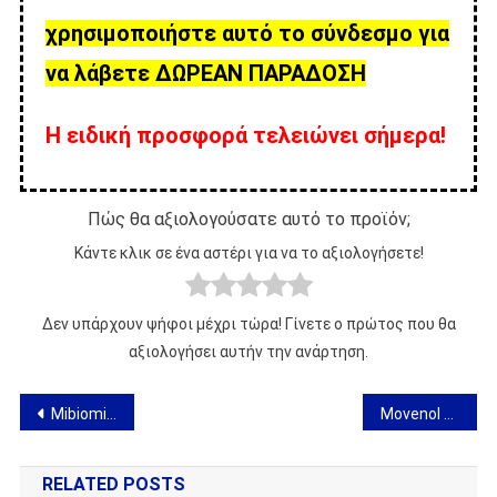
χρησιμοποιήστε αυτό το σύνδεσμο για
να λάβετε ΔΩΡΕΑΝ ΠΑΡΑΔΟΣΗ
Η ειδική προσφορά τελειώνει σήμερα!
Πώς θα αξιολογούσατε αυτό το προϊόν;
Κάντε κλικ σε ένα αστέρι για να το αξιολογήσετε!
Δεν υπάρχουν ψήφοι μέχρι τώρα! Γίνετε ο πρώτος που θα
αξιολογήσει αυτήν την ανάρτηση.
Πλοήγηση
Mibiomi Patches – γνώμη για το διαδερμικό σύστημα απώλειας βάρους
Movenol – γνώμη για τα σακουλάκια για κοινή αναγέννηση
άρθρων
RELATED POSTS