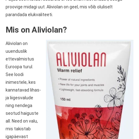
proovige midagi uut. Aliviolan on geel, mis võib oluliselt
parandada elukvaliteeti.
Mis on Aliviolan?
Aliviolan on
uuenduslik
ettevalmistus
Euroopa turul.
See loodi
inimestele, kes
kannatavad lihas-
ja liigesvalude
ning nendega
seotud haiguste
all. Need on valu,
mis takistab
igapäevast