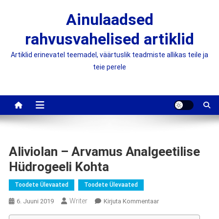
Skip
Ainulaadsed
to
content
rahvusvahelised artiklid
Artiklid erinevatel teemadel, väärtuslik teadmiste allikas teile ja
teie perele
Aliviolan – Arvamus Analgeetilise
Hüdrogeeli Kohta
Toodete Ülevaated
Toodete Ülevaated
Writer
On
6. Juuni 2019
Kirjuta Kommentaar
Aliviolan