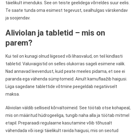
täielikult imenduks. See on teiste geelidega võrreldes suur eelis.
Te saate tunda oma esimest tegevust, sealhulgas värskendav
ja soojendav.
Aliviolan ja tabletid – mis on
parem?
Kui teil on kunagi olnud liigesed või lihasvalud, on teil kindlasti
tabletid. Valuvaigistid on selles olukorras sageli esimene valik.
Nad annavad leevendust, kuid peate meeles pidama, et see ei
paranda ega vähenda sümptomeid. Ainult kamuflaažib haigusi.
Liiga sagedane tablettide võtmine peegeldab negatiivselt
maksa.
Aliviolan väldib selliseid kõrvaltoimeid. See töötab otse kohapeal,
mis on määritud hüdrogeeliga, tungib naha alla ja töötab mitmel
etapil. Preparaadi regulaarne kasutamine võib tõhusalt
vähendada või isegi täielikult ravida haigusi, mis on seotud