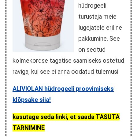
hüdrogeeli
turustaja meie
lugejatele eriline
pakkumine. See
on seotud
kolmekordse tagatise saamiseks ostetud
raviga, kui see ei anna oodatud tulemusi.
ALIVIOLAN hüdrogeeli proovimiseks
klõpsake siia!
kasutage seda linki, et saada TASUTA
TARNIMINE