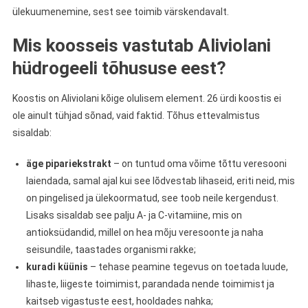
ülekuumenemine, sest see toimib värskendavalt.
Mis koosseis vastutab Aliviolani
hüdrogeeli tõhususe eest?
Koostis on Aliviolani kõige olulisem element. 26 ürdi koostis ei
ole ainult tühjad sõnad, vaid faktid. Tõhus ettevalmistus
sisaldab:
äge pipariekstrakt
– on tuntud oma võime tõttu veresooni
laiendada, samal ajal kui see lõdvestab lihaseid, eriti neid, mis
on pingelised ja ülekoormatud, see toob neile kergendust.
Lisaks sisaldab see palju A- ja C-vitamiine, mis on
antioksüdandid, millel on hea mõju veresoonte ja naha
seisundile, taastades organismi rakke;
kuradi küünis
– tehase peamine tegevus on toetada luude,
lihaste, liigeste toimimist, parandada nende toimimist ja
kaitseb vigastuste eest, hooldades nahka;