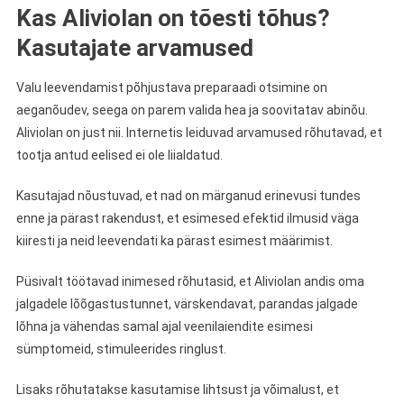
Kas Aliviolan on tõesti tõhus?
Kasutajate arvamused
Valu leevendamist põhjustava preparaadi otsimine on
aeganõudev, seega on parem valida hea ja soovitatav abinõu.
Aliviolan on just nii. Internetis leiduvad arvamused rõhutavad, et
tootja antud eelised ei ole liialdatud.
Kasutajad nõustuvad, et nad on märganud erinevusi tundes
enne ja pärast rakendust, et esimesed efektid ilmusid väga
kiiresti ja neid leevendati ka pärast esimest määrimist.
Püsivalt töötavad inimesed rõhutasid, et Aliviolan andis oma
jalgadele lõõgastustunnet, värskendavat, parandas jalgade
lõhna ja vähendas samal ajal veenilaiendite esimesi
sümptomeid, stimuleerides ringlust.
Lisaks rõhutatakse kasutamise lihtsust ja võimalust, et