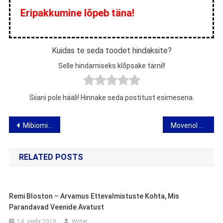
Eripakkumine lõpeb täna!
Kuidas te seda toodet hindaksite?
Selle hindamiseks klõpsake tärnil!
Siiani pole hääli! Hinnake seda postitust esimesena.
Navigeerimine
Mibiomi Patches – arvamus transdermaalse kaalukaotussüsteemi kohta
Movenol – arvamus kotide kohta ühise regenereerimise jaoks
RELATED POSTS
Remi Bloston – Arvamus Ettevalmistuste Kohta, Mis
Parandavad Veenide Avatust
14. veebr 2019
Writer