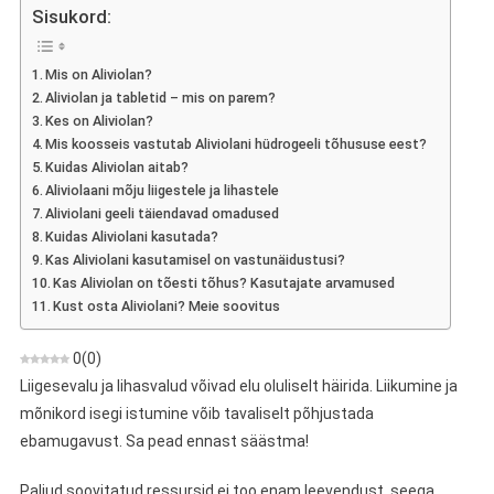
–
Sisukord:
Arvamus
Analgeetilise
Mis on Aliviolan?
Hüdrogeeli
Aliviolan ja tabletid – mis on parem?
Kohta
Kes on Aliviolan?
Mis koosseis vastutab Aliviolani hüdrogeeli tõhususe eest?
Kuidas Aliviolan aitab?
Aliviolaani mõju liigestele ja lihastele
Aliviolani geeli täiendavad omadused
Kuidas Aliviolani kasutada?
Kas Aliviolani kasutamisel on vastunäidustusi?
Kas Aliviolan on tõesti tõhus? Kasutajate arvamused
Kust osta Aliviolani? Meie soovitus
0
(
0
)
Liigesevalu ja lihasvalud võivad elu oluliselt häirida. Liikumine ja
mõnikord isegi istumine võib tavaliselt põhjustada
ebamugavust. Sa pead ennast säästma!
Paljud soovitatud ressursid ei too enam leevendust, seega