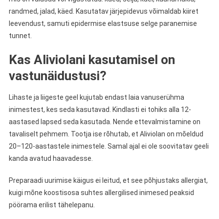
randmed, jalad, käed. Kasutatav järjepidevus võimaldab kiiret
leevendust, samuti epidermise elastsuse selge paranemise
tunnet.
Kas Aliviolani kasutamisel on
vastunäidustusi?
Lihaste ja liigeste geel kujutab endast laia vanuserühma
inimestest, kes seda kasutavad. Kindlasti ei tohiks alla 12-
aastased lapsed seda kasutada. Nende ettevalmistamine on
tavaliselt pehmem. Tootja ise rõhutab, et Aliviolan on mõeldud
20–120-aastastele inimestele. Samal ajal ei ole soovitatav geeli
kanda avatud haavadesse.
Preparaadi uurimise käigus ei leitud, et see põhjustaks allergiat,
kuigi mõne koostisosa suhtes allergilised inimesed peaksid
pöörama erilist tähelepanu.