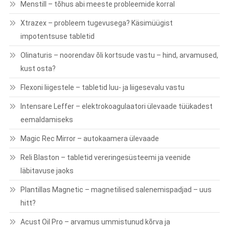
Menstill – tõhus abi meeste probleemide korral
Xtrazex – probleem tugevusega? Käsimüügist
impotentsuse tabletid
Olinaturis – noorendav õli kortsude vastu – hind, arvamused,
kust osta?
Flexoni liigestele – tabletid luu- ja liigesevalu vastu
Intensare Leffer – elektrokoagulaatori ülevaade tüükadest
eemaldamiseks
Magic Rec Mirror – autokaamera ülevaade
Reli Blaston – tabletid vereringesüsteemi ja veenide
läbitavuse jaoks
Plantillas Magnetic – magnetilised salenemispadjad – uus
hitt?
Acust Oil Pro – arvamus ummistunud kõrva ja