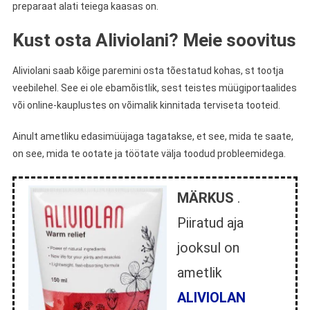
preparaat alati teiega kaasas on.
Kust osta Aliviolani? Meie soovitus
Aliviolani saab kõige paremini osta tõestatud kohas, st tootja
veebilehel. See ei ole ebamõistlik, sest teistes müügiportaalides
või online-kauplustes on võimalik kinnitada terviseta tooteid.
Ainult ametliku edasimüüjaga tagatakse, et see, mida te saate,
on see, mida te ootate ja töötate välja toodud probleemidega.
MÄRKUS
.
Piiratud aja
jooksul on
ametlik
ALIVIOLAN