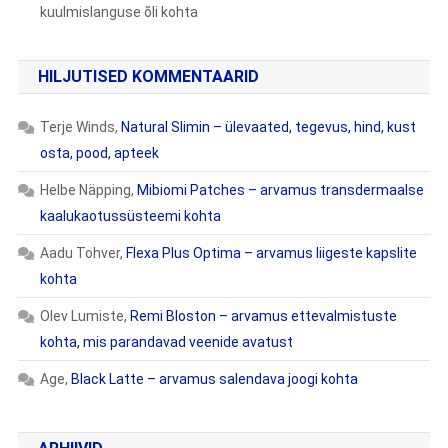
kuulmislanguse õli kohta
HILJUTISED KOMMENTAARID
Terje Winds
,
Natural Slimin – ülevaated, tegevus, hind, kust
osta, pood, apteek
Helbe Näpping
,
Mibiomi Patches – arvamus transdermaalse
kaalukaotussüsteemi kohta
Aadu Tohver
,
Flexa Plus Optima – arvamus liigeste kapslite
kohta
Olev Lumiste
,
Remi Bloston – arvamus ettevalmistuste
kohta, mis parandavad veenide avatust
Age
,
Black Latte – arvamus salendava joogi kohta