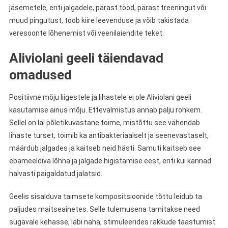
jäsemetele, eriti jalgadele, pärast tööd, pärast treeningut või
muud pingutust, toob kiire leevenduse ja võib takistada
veresoonte lõhenemist või veenilaiendite teket.
Aliviolani geeli täiendavad
omadused
Positiivne mõju liigestele ja lihastele ei ole Aliviolani geeli
kasutamise ainus mõju. Ettevalmistus annab palju rohkem.
Sellel on lai põletikuvastane toime, mistõttu see vähendab
lihaste turset, toimib ka antibakteriaalselt ja seenevastaselt,
määrdub jalgades ja kaitseb neid hästi. Samuti kaitseb see
ebameeldiva lõhna ja jalgade higistamise eest, eriti kui kannad
halvasti paigaldatud jalatsid.
Geelis sisalduva taimsete kompositsioonide tõttu leidub ta
paljudes maitseainetes. Selle tulemusena tarnitakse need
sügavale kehasse, läbi naha, stimuleerides rakkude taastumist