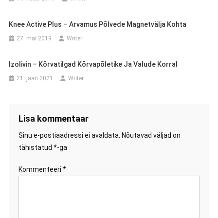
Knee Active Plus – Arvamus Põlvede Magnetvälja Kohta
27. mai 2019
Writer
Izolivin – Kõrvatilgad Kõrvapõletike Ja Valude Korral
21. jaan 2021
Writer
Lisa kommentaar
Sinu e-postiaadressi ei avaldata.
Nõutavad väljad on
tähistatud
*
-ga
Kommenteeri
*