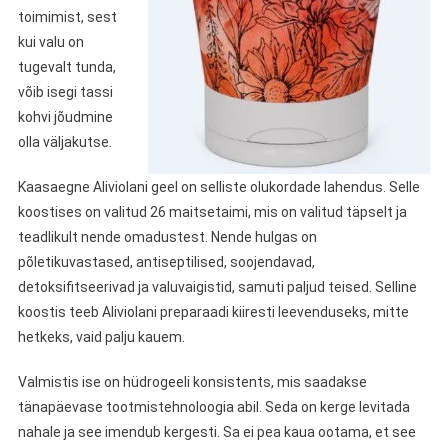
toimimist, sest
kui valu on
tugevalt tunda,
võib isegi tassi
kohvi jõudmine
olla väljakutse.
Kaasaegne Aliviolani geel on selliste olukordade lahendus. Selle
koostises on valitud 26 maitsetaimi, mis on valitud täpselt ja
teadlikult nende omadustest. Nende hulgas on
põletikuvastased, antiseptilised, soojendavad,
detoksifitseerivad ja valuvaigistid, samuti paljud teised. Selline
koostis teeb Aliviolani preparaadi kiiresti leevenduseks, mitte
hetkeks, vaid palju kauem.
Valmistis ise on hüdrogeeli konsistents, mis saadakse
tänapäevase tootmistehnoloogia abil. Seda on kerge levitada
nahale ja see imendub kergesti. Sa ei pea kaua ootama, et see