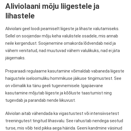
Aliviolaani mõju liigestele ja
lihastele
Aliviolani geel loodi peamiselt liigeste ja lihaste valutamiseks.
Sellel on soojendav mõju keha valulistele osadele, mis annab
neile kergendust. Soojenemine omakorda lõdvendab neid ja
vähem venitatud, nad muutuvad vähem valulikuks, nad ei jäta
jäigemaks.
Preparaadi regulaarne kasutamine võimaldab vabaneda liigeste
haigustele iseloomuliku hommikuse jäikuse tingimustest. See
on võimalik ka tänu geeli tugevnemisele. Igapäevane
kasutamine mõjutab liigeste ja kõõluste taastumist ning
tugevdab ja parandab nende liikuvust.
Aliviolan aitab vähendada ka vigastustest või intensiivsetest
treeningutest tingitud lihasvalu. See rahustab nendega seotud
turse, mis võib teid pikka aega häirida. Geeni kandmine väsinud