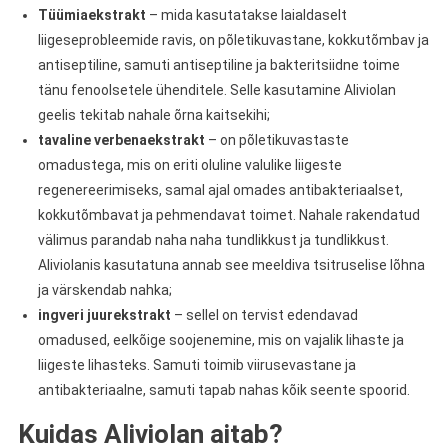
Tüümiaekstrakt
– mida kasutatakse laialdaselt
liigeseprobleemide ravis, on põletikuvastane, kokkutõmbav ja
antiseptiline, samuti antiseptiline ja bakteritsiidne toime
tänu fenoolsetele ühenditele. Selle kasutamine Aliviolan
geelis tekitab nahale õrna kaitsekihi;
tavaline verbenaekstrakt
– on põletikuvastaste
omadustega, mis on eriti oluline valulike liigeste
regenereerimiseks, samal ajal omades antibakteriaalset,
kokkutõmbavat ja pehmendavat toimet. Nahale rakendatud
välimus parandab naha naha tundlikkust ja tundlikkust.
Aliviolanis kasutatuna annab see meeldiva tsitruselise lõhna
ja värskendab nahka;
ingveri juurekstrakt
– sellel on tervist edendavad
omadused, eelkõige soojenemine, mis on vajalik lihaste ja
liigeste lihasteks. Samuti toimib viirusevastane ja
antibakteriaalne, samuti tapab nahas kõik seente spoorid.
Kuidas Aliviolan aitab?