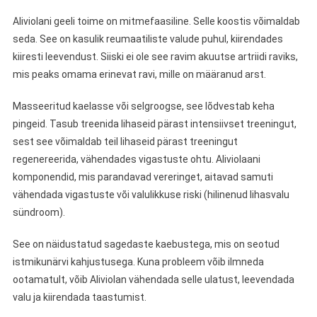
Aliviolani geeli toime on mitmefaasiline. Selle koostis võimaldab
seda. See on kasulik reumaatiliste valude puhul, kiirendades
kiiresti leevendust. Siiski ei ole see ravim akuutse artriidi raviks,
mis peaks omama erinevat ravi, mille on määranud arst.
Masseeritud kaelasse või selgroogse, see lõdvestab keha
pingeid. Tasub treenida lihaseid pärast intensiivset treeningut,
sest see võimaldab teil lihaseid pärast treeningut
regenereerida, vähendades vigastuste ohtu. Aliviolaani
komponendid, mis parandavad vereringet, aitavad samuti
vähendada vigastuste või valulikkuse riski (hilinenud lihasvalu
sündroom).
See on näidustatud sagedaste kaebustega, mis on seotud
istmikunärvi kahjustusega. Kuna probleem võib ilmneda
ootamatult, võib Aliviolan vähendada selle ulatust, leevendada
valu ja kiirendada taastumist.