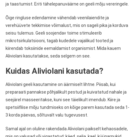
ja taastumist. Eriti tähelepanuväärne on geeli mõju vereringele.
Õige ringluse edendamine vähendab veenilaiendite ja
verehüüvete tekkimise võimalust, mis on sageli pika ja korduva
seisu tulemus. Geeli soojendav toime stimuleerib
mikrotsirkulatsiooni, tagab kudedele vajalikud tooted ja
kiirendab toksiinide eemaldamist organismist. Mida kauem
Aliviolani kasutatakse, seda selgem on see.
Kuidas Aliviolani kasutada?
Aliviolani geeli kasutamine on äärmiselt lihtne. Piisab, kui
preparaati pannakse põhjalikult pestud ja kuivatatud nahale ja
seejärel masseeritakse, kuni see täielikult imendub. Kiire ja
spetsiifilise mõju tundmiseks on kõige parem kasutada seda 1-
3 korda päevas, sõltuvalt valu tugevusest.
Samal ajal on oluline rakendada Aliviolani paikselt kehaosadele,
mis on valusad või vigastatud: käed, selja, kael, küünarnukid,