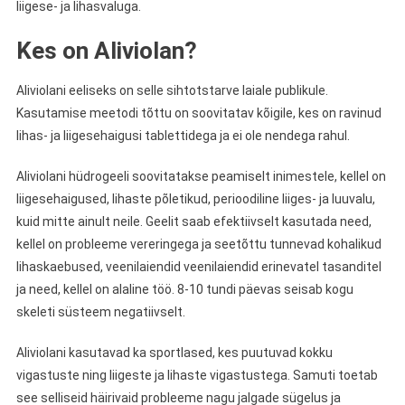
liigese- ja lihasvaluga.
Kes on Aliviolan?
Aliviolani eeliseks on selle sihtotstarve laiale publikule.
Kasutamise meetodi tõttu on soovitatav kõigile, kes on ravinud
lihas- ja liigesehaigusi tablettidega ja ei ole nendega rahul.
Aliviolani hüdrogeeli soovitatakse peamiselt inimestele, kellel on
liigesehaigused, lihaste põletikud, perioodiline liiges- ja luuvalu,
kuid mitte ainult neile. Geelit saab efektiivselt kasutada need,
kellel on probleeme vereringega ja seetõttu tunnevad kohalikud
lihaskaebused, veenilaiendid veenilaiendid erinevatel tasanditel
ja need, kellel on alaline töö. 8-10 tundi päevas seisab kogu
skeleti süsteem negatiivselt.
Aliviolani kasutavad ka sportlased, kes puutuvad kokku
vigastuste ning liigeste ja lihaste vigastustega. Samuti toetab
see selliseid häirivaid probleeme nagu jalgade sügelus ja