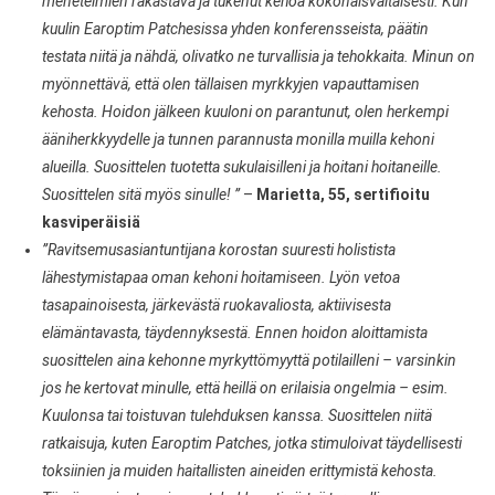
menetelmien rakastava ja tukenut kehoa kokonaisvaltaisesti. Kun
kuulin Earoptim Patchesissa yhden konferensseista, päätin
testata niitä ja nähdä, olivatko ne turvallisia ja tehokkaita. Minun on
myönnettävä, että olen tällaisen myrkkyjen vapauttamisen
kehosta. Hoidon jälkeen kuuloni on parantunut, olen herkempi
ääniherkkyydelle ja tunnen parannusta monilla muilla kehoni
alueilla. Suosittelen tuotetta sukulaisilleni ja hoitani hoitaneille.
Suosittelen sitä myös sinulle! ”
–
Marietta, 55, sertifioitu
kasviperäisiä
”Ravitsemusasiantuntijana korostan suuresti holistista
lähestymistapaa oman kehoni hoitamiseen. Lyön vetoa
tasapainoisesta, järkevästä ruokavaliosta, aktiivisesta
elämäntavasta, täydennyksestä. Ennen hoidon aloittamista
suosittelen aina kehonne myrkyttömyyttä potilailleni – varsinkin
jos he kertovat minulle, että heillä on erilaisia ongelmia – esim.
Kuulonsa tai toistuvan tulehduksen kanssa. Suosittelen niitä
ratkaisuja, kuten Earoptim Patches, jotka stimuloivat täydellisesti
toksiinien ja muiden haitallisten aineiden erittymistä kehosta.