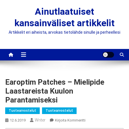
Skip
Ainutlaatuiset
to
content
kansainväliset artikkelit
Artikkelit eri aiheista, arvokas tietolähde sinulle ja perheellesi
Earoptim Patches – Mielipide
Laastareista Kuulon
Parantamiseksi
Tuotearvostelut
Tuotearvostelut
Writer
On
12.6.2019
Kirjoita Kommentti
Earoptim