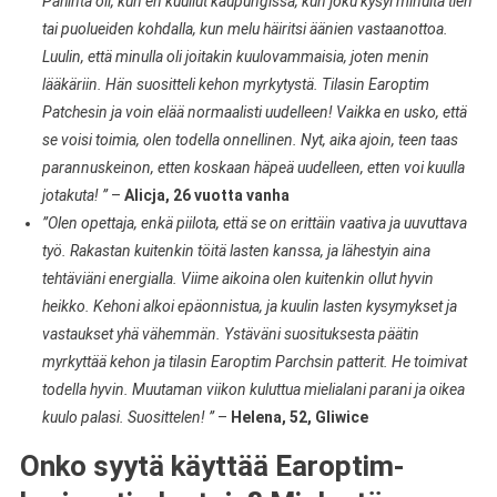
Pahinta oli, kun en kuullut kaupungissa, kun joku kysyi minulta tien
tai puolueiden kohdalla, kun melu häiritsi äänien vastaanottoa.
Luulin, että minulla oli joitakin kuulovammaisia, joten menin
lääkäriin. Hän suositteli kehon myrkytystä. Tilasin Earoptim
Patchesin ja voin elää normaalisti uudelleen! Vaikka en usko, että
se voisi toimia, olen todella onnellinen. Nyt, aika ajoin, teen taas
parannuskeinon, etten koskaan häpeä uudelleen, etten voi kuulla
jotakuta! ”
–
Alicja, 26 vuotta vanha
”Olen opettaja, enkä piilota, että se on erittäin vaativa ja uuvuttava
työ. Rakastan kuitenkin töitä lasten kanssa, ja lähestyin aina
tehtäviäni energialla. Viime aikoina olen kuitenkin ollut hyvin
heikko. Kehoni alkoi epäonnistua, ja kuulin lasten kysymykset ja
vastaukset yhä vähemmän. Ystäväni suosituksesta päätin
myrkyttää kehon ja tilasin Earoptim Parchsin patterit. He toimivat
todella hyvin. Muutaman viikon kuluttua mielialani parani ja oikea
kuulo palasi. Suosittelen! ”
–
Helena, 52, Gliwice
Onko syytä käyttää Earoptim-