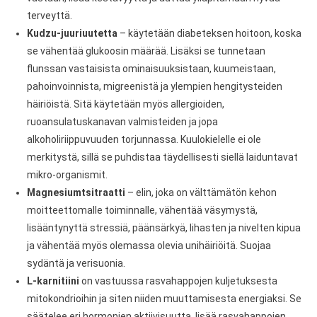
terveyttä.
Kudzu-juuriuutetta
– käytetään diabeteksen hoitoon, koska
se vähentää glukoosin määrää. Lisäksi se tunnetaan
flunssan vastaisista ominaisuuksistaan, kuumeistaan,
pahoinvoinnista, migreenistä ja ylempien hengitysteiden
häiriöistä. Sitä käytetään myös allergioiden,
ruoansulatuskanavan valmisteiden ja jopa
alkoholiriippuvuuden torjunnassa. Kuulokielelle ei ole
merkitystä, sillä se puhdistaa täydellisesti siellä laiduntavat
mikro-organismit.
Magnesiumtsitraatti
– elin, joka on välttämätön kehon
moitteettomalle toiminnalle, vähentää väsymystä,
lisääntynyttä stressiä, päänsärkyä, lihasten ja nivelten kipua
ja vähentää myös olemassa olevia unihäiriöitä. Suojaa
sydäntä ja verisuonia.
L-karnitiini
on vastuussa rasvahappojen kuljetuksesta
mitokondrioihin ja siten niiden muuttamisesta energiaksi. Se
säätelee eri hormonien aktiivisuutta, lisää rasvahappojen