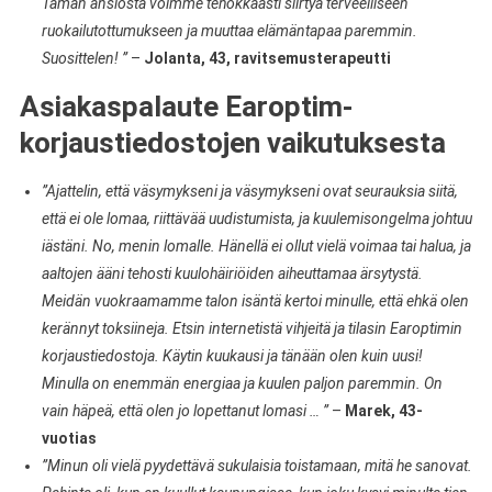
Tämän ansiosta voimme tehokkaasti siirtyä terveelliseen
ruokailutottumukseen ja muuttaa elämäntapaa paremmin.
Suosittelen! ”
–
Jolanta, 43, ravitsemusterapeutti
Asiakaspalaute Earoptim-
korjaustiedostojen vaikutuksesta
”Ajattelin, että väsymykseni ja väsymykseni ovat seurauksia siitä,
että ei ole lomaa, riittävää uudistumista, ja kuulemisongelma johtuu
iästäni. No, menin lomalle. Hänellä ei ollut vielä voimaa tai halua, ja
aaltojen ääni tehosti kuulohäiriöiden aiheuttamaa ärsytystä.
Meidän vuokraamamme talon isäntä kertoi minulle, että ehkä olen
kerännyt toksiineja. Etsin internetistä vihjeitä ja tilasin Earoptimin
korjaustiedostoja. Käytin kuukausi ja tänään olen kuin uusi!
Minulla on enemmän energiaa ja kuulen paljon paremmin. On
vain häpeä, että olen jo lopettanut lomasi … ”
–
Marek, 43-
vuotias
”Minun oli vielä pyydettävä sukulaisia toistamaan, mitä he sanovat.