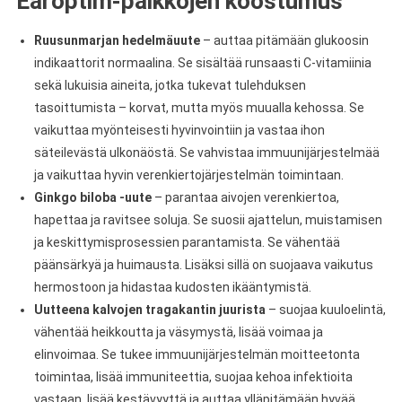
Earoptim-paikkojen koostumus
Ruusunmarjan hedelmäuute
– auttaa pitämään glukoosin
indikaattorit normaalina. Se sisältää runsaasti C-vitamiinia
sekä lukuisia aineita, jotka tukevat tulehduksen
tasoittumista – korvat, mutta myös muualla kehossa. Se
vaikuttaa myönteisesti hyvinvointiin ja vastaa ihon
säteilevästä ulkonäöstä. Se vahvistaa immuunijärjestelmää
ja vaikuttaa hyvin verenkiertojärjestelmän toimintaan.
Ginkgo biloba -uute
– parantaa aivojen verenkiertoa,
hapettaa ja ravitsee soluja. Se suosii ajattelun, muistamisen
ja keskittymisprosessien parantamista. Se vähentää
päänsärkyä ja huimausta. Lisäksi sillä on suojaava vaikutus
hermostoon ja hidastaa kudosten ikääntymistä.
Uutteena kalvojen tragakantin juurista
– suojaa kuuloelintä,
vähentää heikkoutta ja väsymystä, lisää voimaa ja
elinvoimaa. Se tukee immuunijärjestelmän moitteetonta
toimintaa, lisää immuniteettia, suojaa kehoa infektioita
vastaan, lisää kestävyyttä ja auttaa ylläpitämään hyvää