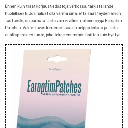
Ennen kuin tilaat korjaustiedostoja verkossa, tarkista lähde
huolellisesti. Jos haluat olla varma siitä, että saat täyden arvon
tuotteelle, on parasta tilata vain virallinen jälleenmyyjä Earoptim
Patches. Valitettavasti internetissä on helppo leikata ja tilata
ei-alkuperäinen tuote, joka tekee enemmän haittaa kuin hyötyä.