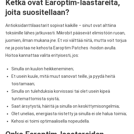
Ketkä ovat Earoptim-laastareita,
joita suositellaan?
Antioksidanttilaastarit sopivat kaikille – sinut ovat alttiina
toksiinille lähes jatkuvasti. Mikrobit pääsevät elimistöön ruoan,
juomien, ilman mukana jne. Et voi välttää niitä, mutta voit torjua
ne ja poistaa ne kehosta Earoptim Patches -hoidon avulla.
Hoitoa kannattaa valita erityisesti, jos:
Sinulla on kuulon heikkeneminen;
Et usein kuule, mitä muut sanovat teille, ja pyydä heitä
toistamaan;
Sinulla on tulehduksia korvissasi tai olet usein kipeä
tuntemattomista syistä;
Saat ärsytystä, häiritä ja sinulla on keskittymisongelmia;
Olet unelias, energiasta riistetty ja sinulla ei ole halua toimia;
Kehosi ei toimi optimaalisella nopeudella.