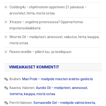
Codding4u – ohjelmoinnin oppiminen 21 päivässä –
arvostelut, hinta, mistä ostaa
Xtrazex – ongelma potenssissa? Oppimattomia
impotenssilääkkeitä
Woortie Oil – mielipiteet, ainesosat, vaikutus, hinta, kauppa,
mistä ostaa
Flexoni nivelille – pillerit luu- ja nivelkipuun
VIIMEAIKAISET KOMMENTIT
Ibrahim
:
Man Pride – mielipide miesten erektio-geelistä
Kaarina. Halonen
:
Aurelix Oil – mielipiteet, ainesosat,
toiminta, kauppa, mistä ostaa
Pentti Halonen
:
Somasnelle Gel – mielipide valmisteesta,