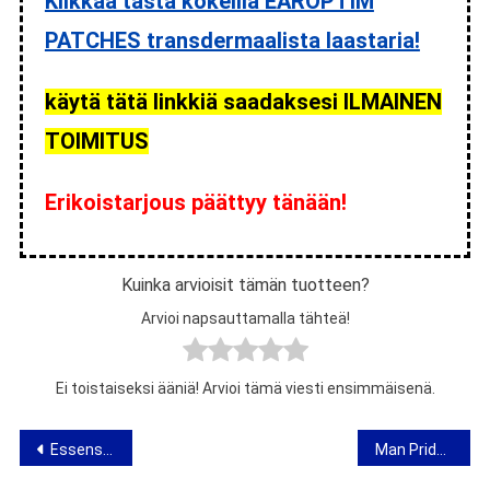
Klikkaa tästä kokeilla EAROPTIM
PATCHES transdermaalista laastaria!
käytä tätä linkkiä saadaksesi ILMAINEN
TOIMITUS
Erikoistarjous päättyy tänään!
Kuinka arvioisit tämän tuotteen?
Arvioi napsauttamalla tähteä!
Ei toistaiseksi ääniä! Arvioi tämä viesti ensimmäisenä.
Artikkelien
Essensin – lausunto kuulon regeneroimisesta eteerisestä öljystä
Man Pride – mielipide miesten erektio-geelistä