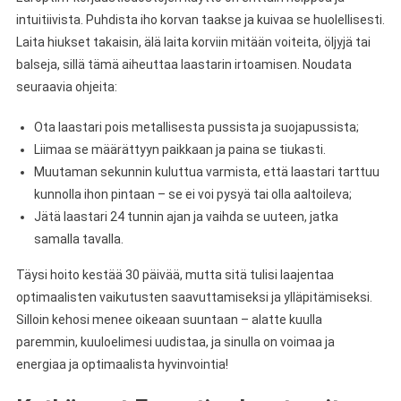
intuitiivista. Puhdista iho korvan taakse ja kuivaa se huolellisesti.
Laita hiukset takaisin, älä laita korviin mitään voiteita, öljyjä tai
balseja, sillä tämä aiheuttaa laastarin irtoamisen. Noudata
seuraavia ohjeita:
Ota laastari pois metallisesta pussista ja suojapussista;
Liimaa se määrättyyn paikkaan ja paina se tiukasti.
Muutaman sekunnin kuluttua varmista, että laastari tarttuu
kunnolla ihon pintaan – se ei voi pysyä tai olla aaltoileva;
Jätä laastari 24 tunnin ajan ja vaihda se uuteen, jatka
samalla tavalla.
Täysi hoito kestää 30 päivää, mutta sitä tulisi laajentaa
optimaalisten vaikutusten saavuttamiseksi ja ylläpitämiseksi.
Silloin kehosi menee oikeaan suuntaan – alatte kuulla
paremmin, kuuloelimesi uudistaa, ja sinulla on voimaa ja
energiaa ja optimaalista hyvinvointia!