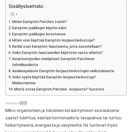
Patches
Sisällysluettelo:
–
Mielipide
Miten Earoptim Patches toimii?
Laastareista
Earoptim-paikkojen käytön edut
Kuulon
Earoptim-paikkojen koostumus
Parantamiseksi
Miten voin käyttää Earoptim-korjaustiedostoja?
Ketkä ovat Earoptim-laastareita, joita suositellaan?
Onko Earoptim-laastareiden käyttöön vasta-aiheita?
Asiantuntijoiden mielipiteet Earoptim Patchesin
tehokkuudesta
Asiakaspalaute Earoptim-korjaustiedostojen vaikutuksesta
Onko syytä käyttää Earoptim-korjaustiedostoja?
Mielestämme
Mistä ostaa Earoptim Patches -korjausta? Suositus
0
(
0
)
Mikro-organismien ja toksiinien kerääntymisen seurauksena
saatat tulehtua, säätää hormonaalista tasapainoa tai tuntuu
heikentyneenä, energiasta ja väsyneeltä. He tuntevat myös