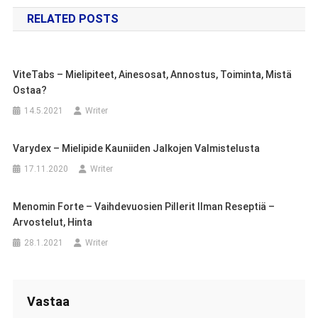
selaus
RELATED POSTS
ViteTabs – Mielipiteet, Ainesosat, Annostus, Toiminta, Mistä
Ostaa?
14.5.2021
Writer
Varydex – Mielipide Kauniiden Jalkojen Valmistelusta
17.11.2020
Writer
Menomin Forte – Vaihdevuosien Pillerit Ilman Reseptiä –
Arvostelut, Hinta
28.1.2021
Writer
Vastaa