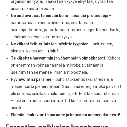
organismin työtä, lisäävät sen kykyä elvyttää ja ylläpitää
asianmukaista taloutta.
Ne auttavat säätelemään kehon sisäisiä prosesseja
–
parantamaan aineenvaihduntaa, edistämään
painonpudotusta, parantamaan immuunijärjestelmän työtä,
lisäämään kehon vastustuskykyä.
Ne vähentävät erilaisten infektiotyyppien
– bakteerien,
sienien ja virusten –
riskiä
.
Te kärsitte harvemmin ja vähemmän voimakkaasti
. Keholla
on enemmän voimaa taistella mikrobeja vastaan ja
useimmiten se menee ilman antibiootteja.
Hyvinvointisi paranee
– puhdistuksen lisäksi stressiä ja
masennusta pienennetään. Saat lisää energiaa joka päivä, et
ole unelias, sinulla on halu toimia ja toteuttaa suunnitelmasi.
Et ole enää huolissasi siitä, ettet kuule, mitä muut sanovat
sinulle.
Elämäsi mukavuutta paranee ja häpeä on mennyt ikuisesti!