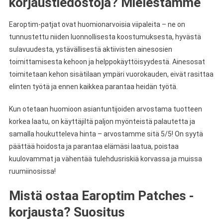
korjaustiedostoja? Mielestämme
Earoptim-patjat ovat huomionarvoisia viipaleita – ne on
tunnustettu niiden luonnollisesta koostumuksesta, hyvästä
sulavuudesta, ystävällisestä aktiivisten ainesosien
toimittamisesta kehoon ja helppokäyttöisyydestä. Ainesosat
toimitetaan kehon sisätilaan ympäri vuorokauden, eivät rasittaa
elinten työtä ja ennen kaikkea parantaa heidän työtä.
Kun otetaan huomioon asiantuntijoiden arvostama tuotteen
korkea laatu, on käyttäjiltä paljon myönteistä palautetta ja
samalla houkutteleva hinta – arvostamme sitä 5/5! On syytä
päättää hoidosta ja parantaa elämäsi laatua, poistaa
kuulovammat ja vähentää tulehdusriskiä korvassa ja muissa
ruumiinosissa!
Mistä ostaa Earoptim Patches -
korjausta? Suositus