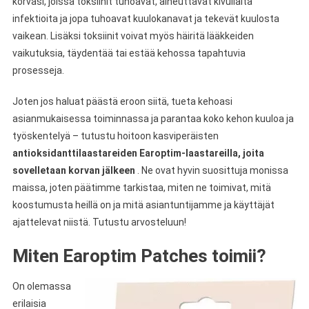
korvasi, joissa toksiinit tuhoavat, aiheuttavat kivuliaita
infektioita ja jopa tuhoavat kuulokanavat ja tekevät kuulosta
vaikean. Lisäksi toksiinit voivat myös häiritä lääkkeiden
vaikutuksia, täydentää tai estää kehossa tapahtuvia
prosesseja.
Joten jos haluat päästä eroon siitä, tueta kehoasi
asianmukaisessa toiminnassa ja parantaa koko kehon kuuloa ja
työskentelyä – tutustu hoitoon kasviperäisten
antioksidanttilaastareiden Earoptim-laastareilla, joita
sovelletaan korvan jälkeen
. Ne ovat hyvin suosittuja monissa
maissa, joten päätimme tarkistaa, miten ne toimivat, mitä
koostumusta heillä on ja mitä asiantuntijamme ja käyttäjät
ajattelevat niistä. Tutustu arvosteluun!
Miten Earoptim Patches toimii?
On olemassa
erilaisia