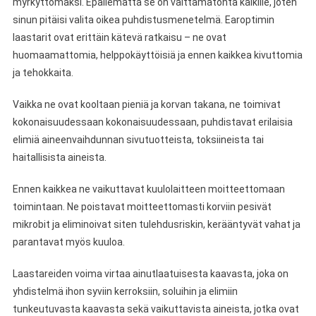
myrkyttömäksi. Epäilemättä se on välttämätöntä kaikille, joten
sinun pitäisi valita oikea puhdistusmenetelmä. Earoptimin
laastarit ovat erittäin kätevä ratkaisu – ne ovat
huomaamattomia, helppokäyttöisiä ja ennen kaikkea kivuttomia
ja tehokkaita.
Vaikka ne ovat kooltaan pieniä ja korvan takana, ne toimivat
kokonaisuudessaan kokonaisuudessaan, puhdistavat erilaisia
elimiä aineenvaihdunnan sivutuotteista, toksiineista tai
haitallisista aineista.
Ennen kaikkea ne vaikuttavat kuulolaitteen moitteettomaan
toimintaan. Ne poistavat moitteettomasti korviin pesivät
mikrobit ja eliminoivat siten tulehdusriskin, kerääntyvät vahat ja
parantavat myös kuuloa.
Laastareiden voima virtaa ainutlaatuisesta kaavasta, joka on
yhdistelmä ihon syviin kerroksiin, soluihin ja elimiin
tunkeutuvasta kaavasta sekä vaikuttavista aineista, jotka ovat