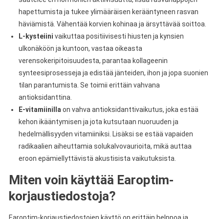
hapettumista ja tukee ylimääräisen kerääntyneen rasvan
häviämistä. Vähentää korvien kohinaa ja ärsyttävää soittoa.
L-kysteiini
vaikuttaa positiivisesti hiusten ja kynsien
ulkonäköön ja kuntoon, vastaa oikeasta
verensokeripitoisuudesta, parantaa kollageenin
synteesiprosesseja ja edistää jänteiden, ihon ja jopa suonien
tilan parantumista. Se toimii erittäin vahvana
antioksidanttina.
E-vitamiinilla
on vahva antioksidanttivaikutus, joka estää
kehon ikääntymisen ja jota kutsutaan nuoruuden ja
hedelmällisyyden vitamiiniksi. Lisäksi se estää vapaiden
radikaalien aiheuttamia solukalvovaurioita, mikä auttaa
eroon epämiellyttävistä akustisista vaikutuksista.
Miten voin käyttää Earoptim-
korjaustiedostoja?
Earoptim-korjaustiedostojen käyttö on erittäin helppoa ja