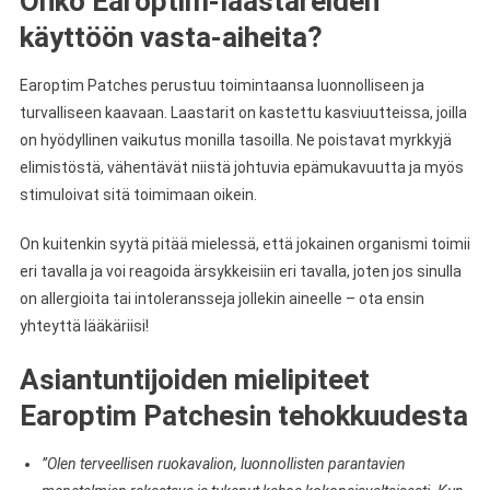
Onko Earoptim-laastareiden
käyttöön vasta-aiheita?
Earoptim Patches perustuu toimintaansa luonnolliseen ja
turvalliseen kaavaan. Laastarit on kastettu kasviuutteissa, joilla
on hyödyllinen vaikutus monilla tasoilla. Ne poistavat myrkkyjä
elimistöstä, vähentävät niistä johtuvia epämukavuutta ja myös
stimuloivat sitä toimimaan oikein.
On kuitenkin syytä pitää mielessä, että jokainen organismi toimii
eri tavalla ja voi reagoida ärsykkeisiin eri tavalla, joten jos sinulla
on allergioita tai intoleransseja jollekin aineelle – ota ensin
yhteyttä lääkäriisi!
Asiantuntijoiden mielipiteet
Earoptim Patchesin tehokkuudesta
”Olen terveellisen ruokavalion, luonnollisten parantavien