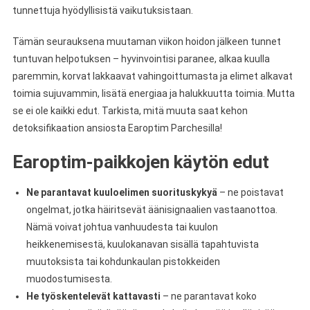
tunnettuja hyödyllisistä vaikutuksistaan.
Tämän seurauksena muutaman viikon hoidon jälkeen tunnet
tuntuvan helpotuksen – hyvinvointisi paranee, alkaa kuulla
paremmin, korvat lakkaavat vahingoittumasta ja elimet alkavat
toimia sujuvammin, lisätä energiaa ja halukkuutta toimia. Mutta
se ei ole kaikki edut. Tarkista, mitä muuta saat kehon
detoksifikaation ansiosta Earoptim Parchesilla!
Earoptim-paikkojen käytön edut
Ne parantavat kuuloelimen suorituskykyä
– ne poistavat
ongelmat, jotka häiritsevät äänisignaalien vastaanottoa.
Nämä voivat johtua vanhuudesta tai kuulon
heikkenemisestä, kuulokanavan sisällä tapahtuvista
muutoksista tai kohdunkaulan pistokkeiden
muodostumisesta.
He työskentelevät kattavasti
– ne parantavat koko