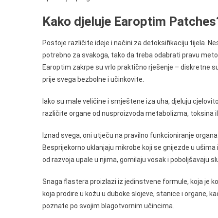
Kako djeluje Earoptim Patches
Postoje različite ideje i načini za detoksifikaciju tijela. N
potrebno za svakoga, tako da treba odabrati pravu meto
Earoptim zakrpe su vrlo praktično rješenje – diskretne su,
prije svega bezbolne i učinkovite.
Iako su male veličine i smještene iza uha, djeluju cjelovito 
različite organe od nusproizvoda metabolizma, toksina ili
Iznad svega, oni utječu na pravilno funkcioniranje organa
Besprijekorno uklanjaju mikrobe koji se gnijezde u ušima i 
od razvoja upale u njima, gomilaju vosak i poboljšavaju sl
Snaga flastera proizlazi iz jedinstvene formule, koja je 
koja prodire u kožu u duboke slojeve, stanice i organe, ka
poznate po svojim blagotvornim učincima.