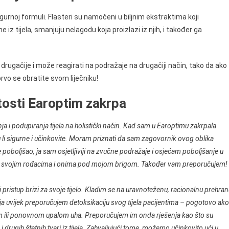
gurnoj formuli. Flasteri su namočeni u biljnim ekstraktima koji
iz tijela, smanjuju nelagodu koja proizlazi iz njih, i također ga
drugačije i može reagirati na podražaje na drugačiji način, tako da ako
 prvo se obratite svom liječniku!
itosti Earoptim zakrpa
nja i podupiranja tijela na holistički način. Kad sam u Earoptimu zakrpala
jesu li sigurne i učinkovite. Moram priznati da sam zagovornik ovog oblika
e poboljšao, ja sam osjetljiviji na zvučne podražaje i osjećam poboljšanje u
d svojim rođacima i onima pod mojom brigom. Također vam preporučujem! 
ki pristup brizi za svoje tijelo. Kladim se na uravnoteženu, racionalnu prehran
enja uvijek preporučujem detoksikaciju svog tijela pacijentima – pogotovo ako
hom ili ponovnom upalom uha. Preporučujem im onda rješenja kao što su
 drugih štetnih tvari iz tijela. Zahvaljujući tome, možemo učinkovito ući u