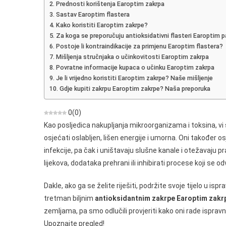
Prednosti korištenja Earoptim zakrpa
Zakrpe
Sastav Earoptim flastera
Za
Kako koristiti Earoptim zakrpe?
Poboljšan
Za koga se preporučuju antioksidativni flasteri Earoptim 
Sluha
Postoje li kontraindikacije za primjenu Earoptim flastera?
Mišljenja stručnjaka o učinkovitosti Earoptim zakrpa
Povratne informacije kupaca o učinku Earoptim zakrpa
Je li vrijedno koristiti Earoptim zakrpe? Naše mišljenje
Gdje kupiti zakrpu Earoptim zakrpe? Naša preporuka
0
(
0
)
Kao posljedica nakupljanja mikroorganizama i toksina, vi
osjećati oslabljen, lišen energije i umorna. Oni također o
infekcije, pa čak i uništavaju slušne kanale i otežavaju p
lijekova, dodataka prehrani ili inhibirati procese koji se odvi
Dakle, ako ga se želite riješiti, podržite svoje tijelo u isp
tretman biljnim
antioksidantnim zakrpe Earoptim zakrp
zemljama, pa smo odlučili provjeriti kako oni rade ispravno
Upoznajte pregled!