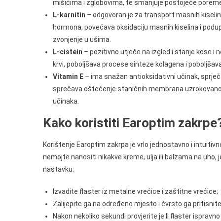
mišićima i zglobovima, te smanjuje postojeće poremeća
L-karnitin
– odgovoran je za transport masnih kiselina 
hormona, povećava oksidaciju masnih kiselina i podu
zvonjenje u ušima.
L-cistein
– pozitivno utječe na izgled i stanje kose i
krvi, poboljšava procese sinteze kolagena i poboljšava
Vitamin E
– ima snažan antioksidativni učinak, sprječa
sprečava oštećenje staničnih membrana uzrokovano s
učinaka.
Kako koristiti Earoptim zakrpe
Korištenje Earoptim zakrpa je vrlo jednostavno i intuitivn
nemojte nanositi nikakve kreme, ulja ili balzama na uho, je
nastavku:
Izvadite flaster iz metalne vrećice i zaštitne vrećice;
Zalijepite ga na određeno mjesto i čvrsto ga pritisnite
Nakon nekoliko sekundi provjerite je li flaster ispravno