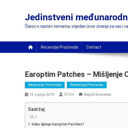
Preskočite
na
Jedinstveni međunarodni
sadržaj
Članci o raznim temama, vrijedan izvor znanja za vas i va
Recenzije Proizvoda
Contact
Earoptim Patches – Mišljenje 
Recenzije Proizvoda
Recenzije Proizvoda
Writer
On
12. Lipnja 2019.
Napiši Komentar
Earoptim
Patches
Sadržaj:
–
Mišljenje
Kako djeluje Earoptim Patches?
O