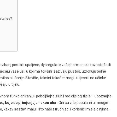
je
patches?
 svibanj postati upaljene, dysregulate vaše hormonska ravnoteža ili
sjećaju vaše uši, u kojima toksini izazivaju pustoš, uzrokuju bolne
ravilno slušanje. Štoviše, toksini također mogu utjecati na učinke
jaju u tijelu.
ravnom funkcioniranju i poboljšajte sluh i rad cijelog tijela – upoznajte
e, koje se primjenjuju nakon uha
. Oni su vrlo popularni u mnogim
, kakav sastav imaju i što naši stručnjaci i korisnici misle o njima.