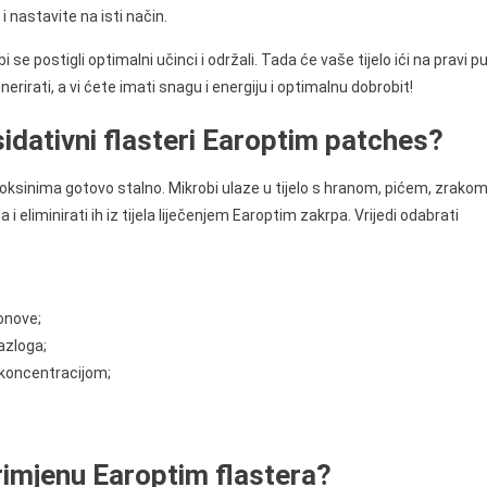
 nastavite na isti način.
 se postigli optimalni učinci i održali. Tada će vaše tijelo ići na pravi p
erirati, a vi ćete imati snagu i energiju i optimalnu dobrobit!
idativni flasteri Earoptim patches?
 toksinima gotovo stalno. Mikrobi ulaze u tijelo s hranom, pićem, zrako
 i eliminirati ih iz tijela liječenjem Earoptim zakrpa. Vrijedi odabrati
onove;
azloga;
 koncentracijom;
primjenu Earoptim flastera?