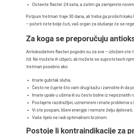
Ostavite flaster 24 sata, a zatim ga zamijenite novim i
Potpuni tretman traje 30 dana, ali treba ga proširiti kako bi
– početi ćete bolje čuti, vaš organ za slušanje će se regen
Za koga se preporučuju antioks
Antioksidativni flasteri pogodni su za sve – izloženi ste
itd. Ne možete ih izbjeći, ali možete se suprotstaviti njima
tretman posebno ako:
Imate gubitak sluha;
Često ne čujete što vam drugi kažu i zamolite ih da p
Imate upale u ušima ili su često bolne iz nepoznatih r
Postajete razdražljivi, uznemireni i imate problema s
Vi ste pospani, lišeni energije i nemate želju djelovati;
Vaše tijelo ne radi optimalnom brzinom.
Postoje li kontraindikacije za 