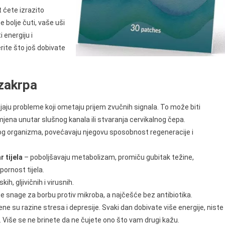
t ćete izrazito
 bolje čuti, vaše uši
i energiju i
rite što još dobivate
 zakrpa
jaju probleme koji ometaju prijem zvučnih signala. To može biti
omjena unutar slušnog kanala ili stvaranja cervikalnog čepa.
og organizma, povećavaju njegovu sposobnost regeneracije i
 tijela
– poboljšavaju metabolizam, promiču gubitak težine,
ornost tijela.
kih, gljivičnih i virusnih.
iše snage za borbu protiv mikroba, a najčešće bez antibiotika.
ne su razine stresa i depresije. Svaki dan dobivate više energije, niste
e. Više se ne brinete da ne čujete ono što vam drugi kažu.