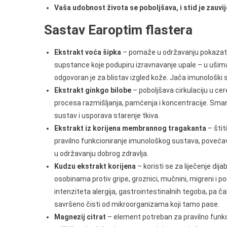
Vaša udobnost života se poboljšava, i stid je zauvi
Sastav Earoptim flastera
Ekstrakt voća šipka
– pomaže u održavanju pokazatelj
supstance koje podupiru izravnavanje upale – u ušima, a
odgovoran je za blistav izgled kože. Jača imunološki 
Ekstrakt ginkgo bilobe
– poboljšava cirkulaciju u cer
procesa razmišljanja, pamćenja i koncentracije. Smanju
sustav i usporava starenje tkiva.
Ekstrakt iz korijena membrannog tragakanta
– štit
pravilno funkcioniranje imunološkog sustava, povećava
u održavanju dobrog zdravlja.
Kudzu ekstrakt korijena
– koristi se za liječenje di
osobinama protiv gripe, groznici, mučnini, migreni i p
intenziteta alergija, gastrointestinalnih tegoba, pa čak
savršeno čisti od mikroorganizama koji tamo pase.
Magnezij citrat
– element potreban za pravilno funkci