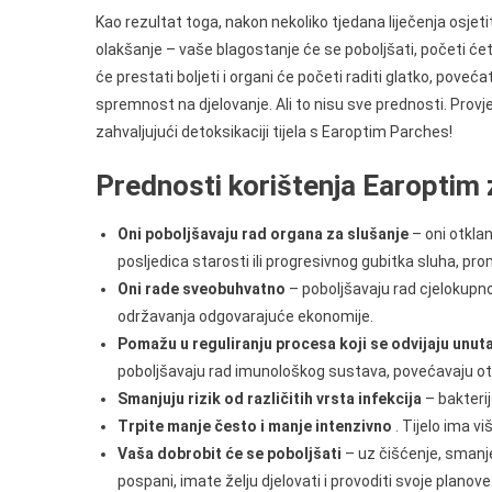
Kao rezultat toga, nakon nekoliko tjedana liječenja osjeti
olakšanje – vaše blagostanje će se poboljšati, početi ćete
će prestati boljeti i organi će početi raditi glatko, povećat
spremnost na djelovanje. Ali to nisu sve prednosti. Provje
zahvaljujući detoksikaciji tijela s Earoptim Parches!
Prednosti korištenja Earoptim
Oni poboljšavaju rad organa za slušanje
– oni otklan
posljedica starosti ili progresivnog gubitka sluha, pr
Oni rade sveobuhvatno
– poboljšavaju rad cjelokupn
održavanja odgovarajuće ekonomije.
Pomažu u reguliranju procesa koji se odvijaju unutar
poboljšavaju rad imunološkog sustava, povećavaju otp
Smanjuju rizik od različitih vrsta infekcija
– bakterijs
Trpite manje često i manje intenzivno
. Tijelo ima v
Vaša dobrobit će se poboljšati
– uz čišćenje, smanje
pospani, imate želju djelovati i provoditi svoje planov