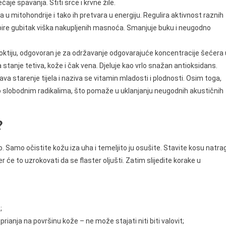
je spavanja. Štiti srce i krvne žile.
u mitohondrije i tako ih pretvara u energiju. Regulira aktivnost raznih
pire gubitak viška nakupljenih masnoća. Smanjuje buku i neugodno
 noktiju, odgovoran je za održavanje odgovarajuće koncentracije šećera 
 stanje tetiva, kože i čak vena. Djeluje kao vrlo snažan antioksidans.
va starenje tijela i naziva se vitamin mladosti i plodnosti. Osim toga,
lobodnim radikalima, što pomaže u uklanjanju neugodnih akustičnih
?
o. Samo očistite kožu iza uha i temeljito ju osušite. Stavite kosu natrag
r će to uzrokovati da se flaster oljušti. Zatim slijedite korake u
;
 prianja na površinu kože – ne može stajati niti biti valovit;