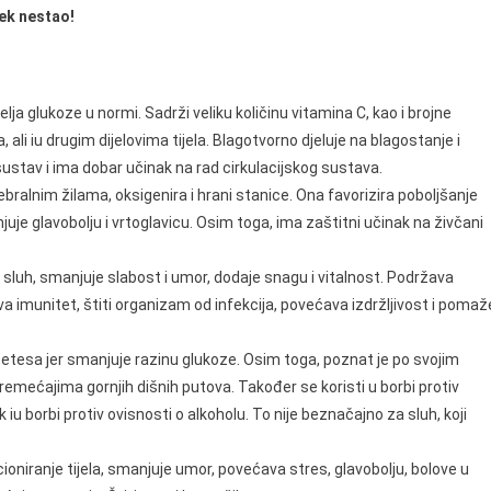
jek nestao!
a glukoze u normi. Sadrži veliku količinu vitamina C, kao i brojne
li iu drugim dijelovima tijela. Blagotvorno djeluje na blagostanje i
sustav i ima dobar učinak na rad cirkulacijskog sustava.
ebralnim žilama, oksigenira i hrani stanice. Ona favorizira poboljšanje
je glavobolju i vrtoglavicu. Osim toga, ima zaštitni učinak na živčani
i sluh, smanjuje slabost i umor, dodaje snagu i vitalnost. Podržava
 imunitet, štiti organizam od infekcija, povećava izdržljivost i pomaž
jabetesa jer smanjuje razinu glukoze. Osim toga, poznat je po svojim
oremećajima gornjih dišnih putova. Također se koristi u borbi protiv
 iu borbi protiv ovisnosti o alkoholu. To nije beznačajno za sluh, koji
oniranje tijela, smanjuje umor, povećava stres, glavobolju, bolove u