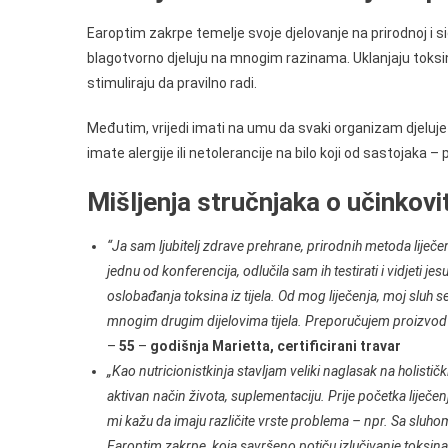
Earoptim zakrpe temelje svoje djelovanje na prirodnoj i si
blagotvorno djeluju na mnogim razinama. Uklanjaju toksine 
stimuliraju da pravilno radi.
Međutim, vrijedi imati na umu da svaki organizam djeluje 
imate alergije ili netolerancije na bilo koji od sastojaka –
Mišljenja stručnjaka o učinkov
“Ja sam ljubitelj zdrave prehrane, prirodnih metoda liječe
jednu od konferencija, odlučila sam ih testirati i vidjeti 
oslobađanja toksina iz tijela. Od mog liječenja, moj sluh s
mnogim drugim dijelovima tijela. Preporučujem proizvo
–
55
–
godišnja Marietta, certificirani travar
„Kao nutricionistkinja stavljam veliki naglasak na holistič
aktivan način života, suplementaciju. Prije početka liječ
mi kažu da imaju različite vrste problema – npr. Sa slu
Earoptim zakrpe, koja savršeno potiču izlučivanje toksina i