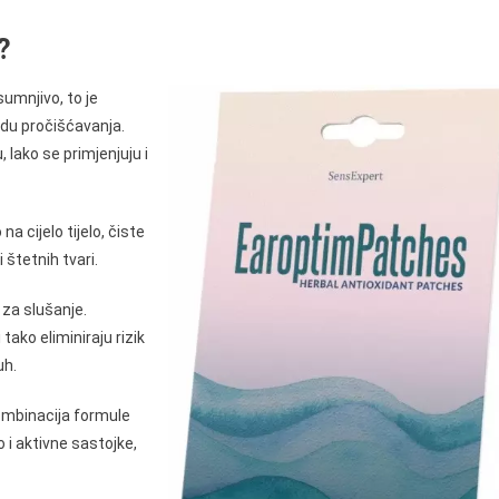
?
esumnjivo, to je
du pročišćavanja.
 lako se primjenjuju i
na cijelo tijelo, čiste
 štetnih tvari.
 za slušanje.
tako eliminiraju rizik
uh.
kombinacija formule
o i aktivne sastojke,