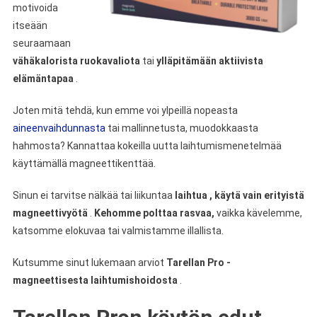
motivoida
itseään
seuraamaan
vähäkalorista ruokavaliota
tai
ylläpitämään aktiivista
elämäntapaa
.
Joten mitä tehdä, kun emme voi ylpeillä nopeasta
aineenvaihdunnasta
tai mallinnetusta, muodokkaasta
hahmosta? Kannattaa kokeilla uutta laihtumismenetelmää
käyttämällä magneettikenttää.
Sinun ei tarvitse nälkää tai liikuntaa
laihtua
, käytä vain erityistä
magneettivyötä
.
Kehomme polttaa rasvaa,
vaikka kävelemme,
katsomme elokuvaa tai valmistamme illallista.
Kutsumme sinut lukemaan arviot
Tarellan Pro -
magneettisesta laihtumishoidosta
.