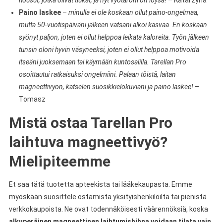
housut, jotka olivat tiukat, ja nyt vyötäröni on löysä!
– Katarzyna
Paino laskee
–
minulla ei ole koskaan ollut paino-ongelmaa,
mutta 50-vuotispäiväni jälkeen vatsani alkoi kasvaa. En koskaan
syönyt paljon, joten ei ollut helppoa leikata kaloreita. Työn jälkeen
tunsin oloni hyvin väsyneeksi, joten ei ollut helppoa motivoida
itseäni juoksemaan tai käymään kuntosalilla. Tarellan Pro
osoittautui ratkaisuksi ongelmiini. Palaan töistä, laitan
magneettivyön, katselen suosikkielokuviani ja paino laskee!
–
Tomasz
Mistä ostaa Tarellan Pro
laihtuva magneettivyö?
Mielipiteemme
Et saa tätä tuotetta apteekista tai lääkekaupasta. Emme
myöskään suosittele ostamista yksityishenkilöiltä tai pienistä
verkkokaupoista. Ne ovat todennäköisesti väärennöksiä, koska
alkuperäinen magneettinen laihtumishihna voidaan tilata vain