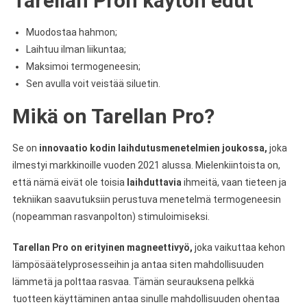
Tarellan Pron käytön edut
Muodostaa hahmon;
Laihtuu ilman liikuntaa;
Maksimoi termogeneesin;
Sen avulla voit veistää siluetin.
Mikä on Tarellan Pro?
Se on
innovaatio kodin laihdutusmenetelmien joukossa,
joka
ilmestyi markkinoille vuoden 2021 alussa. Mielenkiintoista on,
että nämä eivät ole toisia
laihduttavia
ihmeitä, vaan tieteen ja
tekniikan saavutuksiin perustuva menetelmä termogeneesin
(nopeamman rasvanpolton) stimuloimiseksi.
Tarellan Pro on erityinen magneettivyö,
joka vaikuttaa kehon
lämpösäätelyprosesseihin ja antaa siten mahdollisuuden
lämmetä ja polttaa rasvaa. Tämän seurauksena pelkkä
tuotteen käyttäminen antaa sinulle mahdollisuuden ohentaa