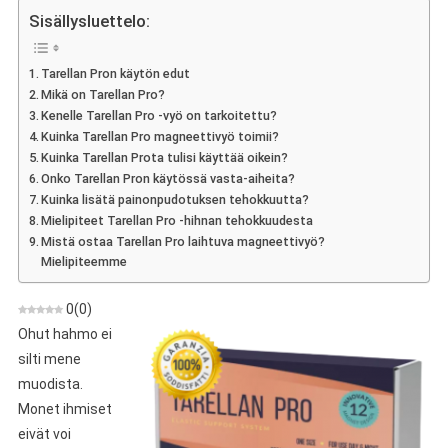
Pro
Sisällysluettelo:
–
Mielipiteet,
Tarellan Pron käytön edut
Rakentaminen,
Mikä on Tarellan Pro?
Käyttö,
Kenelle Tarellan Pro -vyö on tarkoitettu?
Kauppa,
Kuinka Tarellan Pro magneettivyö toimii?
Mistä
Kuinka Tarellan Prota tulisi käyttää oikein?
Ostaa
Onko Tarellan Pron käytössä vasta-aiheita?
Kuinka lisätä painonpudotuksen tehokkuutta?
Mielipiteet Tarellan Pro -hihnan tehokkuudesta
Mistä ostaa Tarellan Pro laihtuva magneettivyö?
Mielipiteemme
0
(
0
)
Ohut hahmo ei
silti mene
muodista.
Monet ihmiset
eivät voi