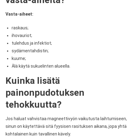
Vasta-aiheet:
raskaus;
ihovauriot;
tulehdus ja infektiot;
sydämentahdistin;
kuume;
Älä käytä sukuelinten alueella.
Kuinka lisätä
painonpudotuksen
tehokkuutta?
Jos haluat vahvistaa magneettivyön vaikutusta laihtumiseen,
sinun on käytettävä sitä fyysisen rasituksen aikana, jopa yhtä
kohtalainen kuin tavallinen kävely.