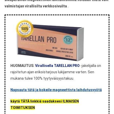
valmistajan virallisilta verkkosivuilta
.
HUOMAUTUS:
Virallisella TARELLAN PRO
-jakelijalla on
rajoitetun ajan erikoistarjous lukijamme varten. Sen
mukana tulee 100% tyytyväisyystakuu.
Napsauta tätä ja kokeile magneettista laihdutusvyötä
käytä TÄTÄ linkkiä saadaksesi ILMAISEN
TOIMITUKSEN