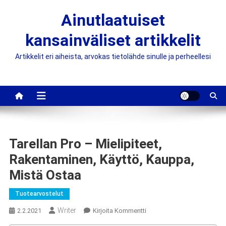
Skip
Ainutlaatuiset
to
content
kansainväliset artikkelit
Artikkelit eri aiheista, arvokas tietolähde sinulle ja perheellesi
Tarellan Pro – Mielipiteet,
Rakentaminen, Käyttö, Kauppa,
Mistä Ostaa
Tuotearvostelut
Writer
On
2.2.2021
Kirjoita Kommentti
Tarellan