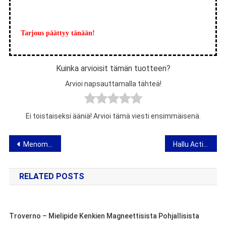
Tarjous päättyy tänään!
Kuinka arvioisit tämän tuotteen?
Arvioi napsauttamalla tähteä!
Ei toistaiseksi ääniä! Arvioi tämä viesti ensimmäisenä.
Artikkelien
Menomin Forte – vaihdevuosien pillerit ilman reseptiä – arvostelut, hinta
Hallu Action – kotilääke pullille – mielipide ja mistä ostaa?
selaus
RELATED POSTS
Troverno – Mielipide Kenkien Magneettisista Pohjallisista