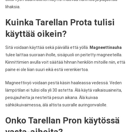
lihaksia.
Kuinka Tarellan Prota tulisi
käyttää oikein?
Sitä voidaan käyttää sekä päivällä että yöllä.
Magneettinauha
tulee laittaa suoraan iholle, sisäpuoli on peitetty magneeteilla.
Kiinnittimien avulla voit säätää hihnan henkilön mitoille niin, että
paine ei ole liian suuri eikä estä verenkiertoa.
Magneettivyö voidaan pestä käsin haaleassa vedessä. Veden
lämpötilan ei tulisi olla yli 30 astetta. Älä käytä valkaisuaineita,
pesujauheita ja nesteitä pesun aikana. Älä kuivaa
sähkökuivaimessa, älä altista suoralle auringonvalolle.
Onko Tarellan Pron käytössä
vasta-aiheita?