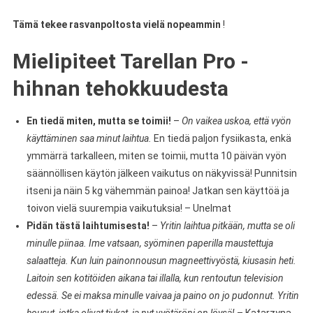
Tämä tekee rasvanpoltosta vielä nopeammin
!
Mielipiteet Tarellan Pro -
hihnan tehokkuudesta
En tiedä miten, mutta se toimii!
–
On vaikea uskoa, että vyön
käyttäminen saa minut laihtua.
En tiedä paljon fysiikasta, enkä
ymmärrä tarkalleen, miten se toimii, mutta 10 päivän vyön
säännöllisen käytön jälkeen vaikutus on näkyvissä! Punnitsin
itseni ja näin 5 kg vähemmän painoa! Jatkan sen käyttöä ja
toivon vielä suurempia vaikutuksia! – Unelmat
Pidän tästä laihtumisesta!
–
Yritin laihtua pitkään, mutta se oli
minulle piinaa. Ime vatsaan, syöminen paperilla maustettuja
salaatteja. Kun luin painonnousun magneettivyöstä, kiusasin heti.
Laitoin sen kotitöiden aikana tai illalla, kun rentoutun television
edessä. Se ei maksa minulle vaivaa ja paino on jo pudonnut. Yritin