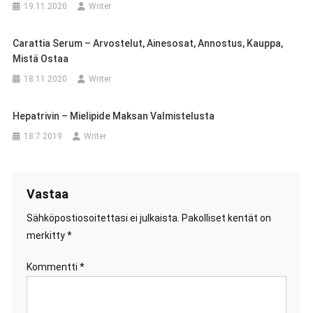
19.11.2020
Writer
Carattia Serum – Arvostelut, Ainesosat, Annostus, Kauppa,
Mistä Ostaa
18.11.2020
Writer
Hepatrivin – Mielipide Maksan Valmistelusta
18.7.2019
Writer
Vastaa
Sähköpostiosoitettasi ei julkaista.
Pakolliset kentät on
merkitty
*
Kommentti
*