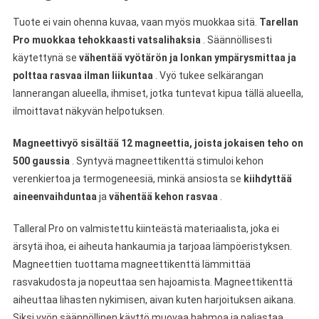
Tuote ei vain ohenna kuvaa, vaan myös muokkaa sitä.
Tarellan
Pro muokkaa tehokkaasti vatsalihaksia
. Säännöllisesti
käytettynä se
vähentää vyötärön ja lonkan ympärysmittaa ja
polttaa rasvaa ilman liikuntaa
. Vyö tukee selkärangan
lannerangan alueella, ihmiset, jotka tuntevat kipua tällä alueella,
ilmoittavat näkyvän helpotuksen.
Magneettivyö sisältää 12 magneettia, joista jokaisen teho on
500 gaussia
. Syntyvä magneettikenttä stimuloi kehon
verenkiertoa ja termogeneesiä, minkä ansiosta se
kiihdyttää
aineenvaihduntaa
ja
vähentää kehon rasvaa
.
Talleral Pro on valmistettu kiinteästä materiaalista, joka ei
ärsytä ihoa, ei aiheuta hankaumia ja tarjoaa lämpöeristyksen.
Magneettien tuottama magneettikenttä lämmittää
rasvakudosta ja nopeuttaa sen hajoamista. Magneettikenttä
aiheuttaa lihasten nykimisen, aivan kuten harjoituksen aikana.
Siksi vyön säännöllinen käyttö muovaa hahmoa ja paljastaa