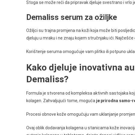
Stoga se može reći da pripravak djeluje svestrano i vrlo je
Demaliss serum za ožiljke
Ožiljci su trajna promjena na koži koja može biti posljed
djeluju u mraku i ne znaju kojem stručnjaku ići. Najčešće 
Korištenje seruma omogućuje vam plitko ili potpuno uklanja
Kako djeluje inovativna 
Demaliss?
Formula je stvorena od kompleksa aktivnih sastojaka koji 
kolagen. Zahvaljujući tome, moguća
je prirodna samo-r
Procesi obnove kože omogućuju vam uklanjanje promjene bo
Ovaj oblik dodavanja kolagena u stanicama kože inovacija 