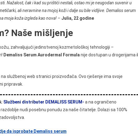
i. Nažalost, čak i kad su prištići nestali, ostao mi je neugodan suvenir u
ičarki, ali neravnine na mojoj koži i dalje su bile vidljive. Demaliss serum
edna moja koža izgleda kao nova!
–
Julia, 22 godine
m? Naše mišljenje
kožu, zahvaljujući jedinstvenoj kozmetološkoj tehnologiji –
n!
Demaliss Serum Aurodermal Formula
nije dostupan u drogerijama il
na službenoj web stranici proizvođača. Ovo rješenje ima svoje
ni pripravak.
:
Službeni distributer DEMALISS SERUM-
a na ograničeno
razdoblje nudi posebnu ponudu za naše čitatelje. Dolazi sa 100%
adovoljstva.
vdje da isprobate Demaliss serum