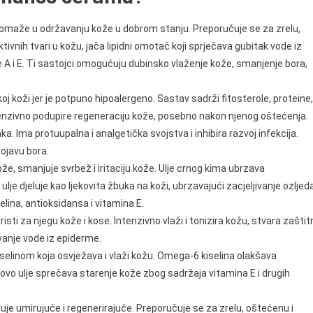
maže u održavanju kože u dobrom stanju. Preporučuje se za zrelu,
ivnih tvari u kožu, jača lipidni omotač koji sprječava gubitak vode iz
e A i E. Ti sastojci omogućuju dubinsko vlaženje kože, smanjenje bora,
j koži jer je potpuno hipoalergeno. Sastav sadrži fitosterole, proteine,
intenzivno podupire regeneraciju kože, posebno nakon njenog oštećenja.
jaka. Ima protuupalna i analgetička svojstva i inhibira razvoj infekcija.
ojavu bora.
že, smanjuje svrbež i iritaciju kože. Ulje crnog kima ubrzava
lje djeluje kao ljekovita žbuka na koži, ubrzavajući zacjeljivanje ozljeda
ina, antioksidansa i vitamina E.
sti za njegu kože i kose. Intenzivno vlaži i tonizira kožu, stvara zaštit
avanje vode iz epiderme.
iselinom koja osvježava i vlaži kožu. Omega-6 kiselina olakšava
ovo ulje sprečava starenje kože zbog sadržaja vitamina E i drugih
luje umirujuće i regenerirajuće. Preporučuje se za zrelu, oštećenu i