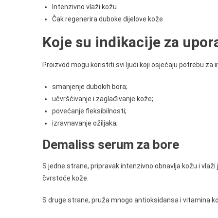
Intenzivno vlaži kožu
Čak regenerira duboke dijelove kože
Koje su indikacije za upo
Proizvod mogu koristiti svi ljudi koji osjećaju potrebu z
smanjenje dubokih bora;
učvršćivanje i zaglađivanje kože;
povećanje fleksibilnosti;
izravnavanje ožiljaka;
Demaliss serum za bore
S jedne strane, pripravak intenzivno obnavlja kožu i vlaž
čvrstoće kože.
S druge strane, pruža mnogo antioksidansa i vitamina koji