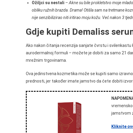
Ožiljci su nestali
–
Akne su bile prokletstvo moje mladost
obliku ružnih brazda. Drama! Otišla sam na tretmane kozmet
nije senzibilizirao niti iritirao moju kožu. Već nakon 3 tj
Gdje kupiti Demaliss seru
Ako nakon čitanja recenzija sanjate čvrstu i svilenkastu 
aurodermalnoj formuli – možete je dobiti za samo 21 da
mrežnim trgovinama.
Ova jedinstvena kozmetika može se kupiti samo izravno 
prednosti, jer također imate jamstvo da ćete dobiti izvor
NAPOMENA
vremensko 
jamstvom z
Kliknite o