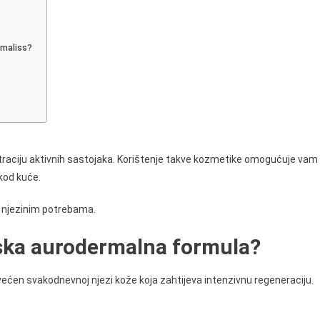
,
emaliss?
raciju aktivnih sastojaka. Korištenje takve kozmetike omogućuje vam
 kod kuće.
 i njezinim potrebama.
ska aurodermalna formula?
ećen svakodnevnoj njezi kože koja zahtijeva intenzivnu regeneraciju.