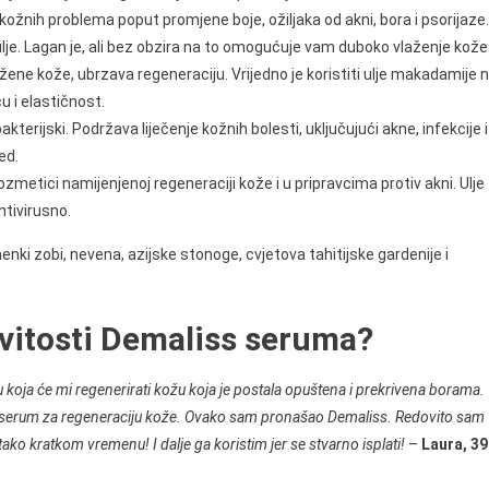
nju kožnih problema poput promjene boje, ožiljaka od akni, bora i psorijaze.
lje. Lagan je, ali bez obzira na to omogućuje vam duboko vlaženje kože
ražene kože, ubrzava regeneraciju. Vrijedno je koristiti ulje makadamije 
ću i elastičnost.
akterijski. Podržava liječenje kožnih bolesti, uključujući akne, infekcije i
ed.
 kozmetici namijenjenoj regeneraciji kože i u pripravcima protiv akni. Ulje
ntivirusno.
enki zobi, nevena, azijske stonoge, cvjetova tahitijske gardenije i
ovitosti Demaliss seruma?
koja će mi regenerirati kožu koja je postala opuštena i prekrivena borama.
ani serum za regeneraciju kože. Ovako sam pronašao Demaliss. Redovito sam
tako kratkom vremenu! I dalje ga koristim jer se stvarno isplati!
–
Laura, 39