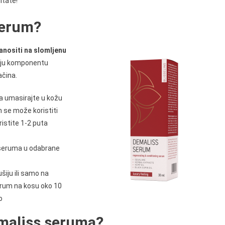
ltate!
serum?
anositi na slomljenu
 koju komponentu
ačina.
ga umasirajte u kožu
m se može koristiti
ristite 1-2 puta
 seruma u odabrane
šiju ili samo na
erum na kosu oko 10
o
emaliss seruma?