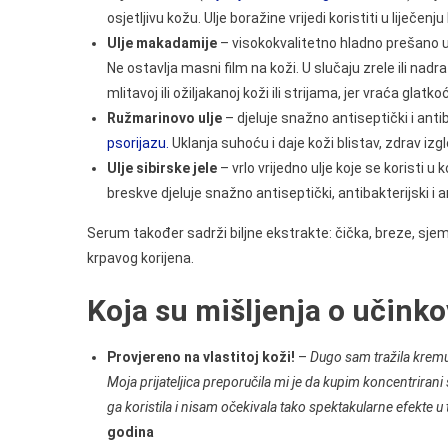
osjetljivu kožu. Ulje boražine vrijedi koristiti u liječe
Ulje makadamije
– visokokvalitetno hladno prešano u
Ne ostavlja masni film na koži. U slučaju zrele ili nad
mlitavoj ili ožiljakanoj koži ili strijama, jer vraća glatko
Ružmarinovo ulje
– djeluje snažno antiseptički i antib
psorijazu.
Uklanja suhoću i daje koži blistav, zdrav izgl
Ulje sibirske jele
– vrlo vrijedno ulje koje se koristi u
breskve djeluje snažno antiseptički, antibakterijski i a
Serum također sadrži biljne ekstrakte: čička, breze, sjem
krpavog korijena.
Koja su mišljenja o učink
Provjereno na vlastitoj koži!
–
Dugo sam tražila kremu 
Moja prijateljica preporučila mi je da kupim koncentrir
ga koristila i nisam očekivala tako spektakularne efekte u 
godina