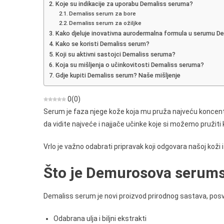
Koje su indikacije za uporabu Demaliss seruma?
Doziranje
Demaliss serum za bore
Kupnja,
Demaliss serum za ožiljke
Gdje
Kako djeluje inovativna aurodermalna formula u serumu D
Kako se koristi Demaliss serum?
Kupiti
Koji su aktivni sastojci Demaliss seruma?
Koja su mišljenja o učinkovitosti Demaliss seruma?
Gdje kupiti Demaliss serum? Naše mišljenje
0
(
0
)
Serum je faza njege kože koja mu pruža najveću koncent
da vidite najveće i najjače učinke koje si možemo pružiti
Vrlo je važno odabrati pripravak koji odgovara našoj koži
Što je Demurosova serum
Demaliss serum je novi proizvod prirodnog sastava, posv
Odabrana ulja i biljni ekstrakti