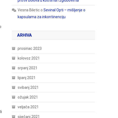
protiv bolova u kostima i zglobovima
Vesna Biletic
o
Sevinal Opti – mišljenje o
kapsulama za inkontinenciju
o
ARHIVA
prosinac 2023
kolovoz 2021
srpanj 2021
lipanj 2021
svibanj 2021
ožujak 2021
veljača 2021
li
siječanj 2021