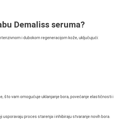
rabu Demaliss seruma?
a intenzivnom i dubokom regeneracijom kože, uključujući:
i je, što vam omogućuje uklanjanje bora, povećanje elastičnosti i
 usporavaju proces starenja i inhibiraju stvaranje novih bora.