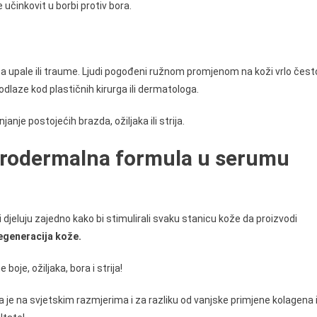
 učinkovit u borbi protiv bora.
ica upale ili traume. Ljudi pogođeni ružnom promjenom na koži vrlo čest
odlaze kod plastičnih kirurga ili dermatologa.
nje postojećih brazda, ožiljaka ili strija.
aurodermalna formula u serumu
djeluju zajedno kako bi stimulirali svaku stanicu kože da proizvodi
egeneracija kože.
je, ožiljaka, bora i strija!
je na svjetskim razmjerima i za razliku od vanjske primjene kolagena i