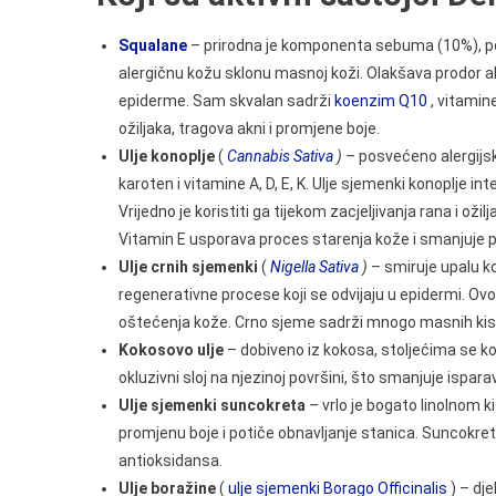
Squalane
– prirodna je komponenta sebuma (10%), po
alergičnu kožu sklonu masnoj koži. Olakšava prodor akt
epiderme. Sam skvalan sadrži
koenzim Q10
, vitamin
ožiljaka, tragova akni i promjene boje.
Ulje konoplje
(
Cannabis Sativa
)
– posvećeno alergijsko
karoten i vitamine A, D, E, K. Ulje sjemenki konoplje 
Vrijedno je koristiti ga tijekom zacjeljivanja rana i ožil
Vitamin E usporava proces starenja kože i smanjuje p
Ulje crnih sjemenki
(
Nigella Sativa
)
– smiruje upalu ko
regenerativne procese koji se odvijaju u epidermi. Ovo u
oštećenja kože. Crno sjeme sadrži mnogo masnih kisel
Kokosovo ulje
– dobiveno iz kokosa, stoljećima se kori
okluzivni sloj na njezinoj površini, što smanjuje ispar
Ulje sjemenki suncokreta
– vrlo je bogato linolnom k
promjenu boje i potiče obnavljanje stanica. Suncokret
antioksidansa.
Ulje boražine
(
ulje sjemenki Borago Officinalis
) – dje