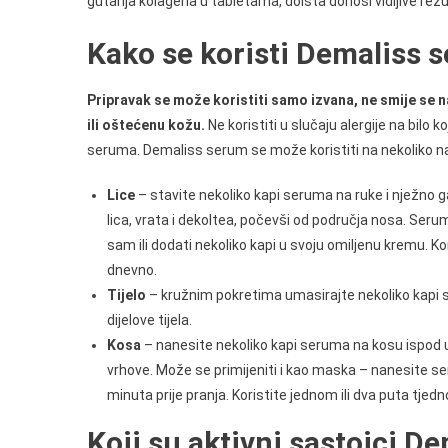
gutanja kolagena u tabletama, doista donosi vidljive rezu
Kako se koristi Demaliss 
Pripravak se može koristiti samo izvana, ne smije se n
ili oštećenu kožu.
Ne koristiti u slučaju alergije na bilo
seruma. Demaliss serum se može koristiti na nekoliko n
Lice
– stavite nekoliko kapi seruma na ruke i nježno 
lica, vrata i dekoltea, počevši od područja nosa. Seru
sam ili dodati nekoliko kapi u svoju omiljenu kremu. Ko
dnevno.
Tijelo
– kružnim pokretima umasirajte nekoliko kapi
dijelove tijela.
Kosa
– nanesite nekoliko kapi seruma na kosu ispod u
vrhove. Može se primijeniti i kao maska – nanesite s
minuta prije pranja. Koristite jednom ili dva puta tjedn
Koji su aktivni sastojci D