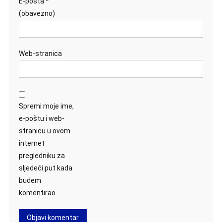
E-pošta
*
(obavezno)
Web-stranica
Spremi moje ime,
e-poštu i web-
stranicu u ovom
internet
pregledniku za
sljedeći put kada
budem
komentirao.