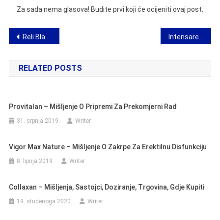
Za sada nema glasova! Budite prvi koji će ocijeniti ovaj post.
Navigacija
Reli Blaston – tablete za krvožilni sustav i prohodnost vena
Intensare Leffer – pregled elektrokoagulatora za uklanjanje bradavica
objava
RELATED POSTS
Provitalan – Mišljenje O Pripremi Za Prekomjerni Rad
31. srpnja 2019.
Writer
Vigor Max Nature – Mišljenje O Zakrpe Za Erektilnu Disfunkciju
8. lipnja 2019.
Writer
Collaxan – Mišljenja, Sastojci, Doziranje, Trgovina, Gdje Kupiti
19. studenoga 2020.
Writer