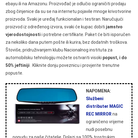
ebayu ili na Amazonu. Proizvođač je odlučio ograničiti prodaju
zbog činjenice da su se na internetu pojavile mnoge krivotvorine
proizvoda. Svaki je uređaj funkcionalan i testiran. Naručujući
proizvod iz određenog izvora, svaki će kupac dobiti
jamstvo
vjerodostojnosti
i potrebne certifikate. Paket će biti isporučen
za nekoliko dana putem pošte ili kurira, bez dodatnih troškova.
Štoviše, pridruživanjem klubu Nacionalnog instituta za
automobilsku tehnologiju možete ostvariti visoki
popust, i do
50% jeftiniji
. Kliknite donju poveznicu i provjerite trenutne
popuste.
NAPOMENA:
Službeni
distributer MAGIC
REC MIRROR
na
ograničeno vrijeme
nudi posebnu
ponudu za naše čitatelje. Dolazi sa 100% trostrukim