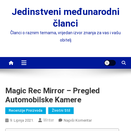
Preskočite
Jedinstveni međunarodni
na
sadržaj
članci
Članci o raznim temama, vrijedan izvor znanja za vas i vašu
obitelj
Magic Rec Mirror – Pregled
Automobilske Kamere
Recenzije Proizvoda
Životni Stil
Writer
On
9. Lipnja 2021.
Napiši Komentar
Magic