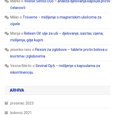
Marko
o
Vivese Senso Duo – analiza djelovanja kapsula protiv
ćelavosti
Milan
o
Troverno – mišljenje o magnetskim ulošcima za
cipele
Marija
o
Relixen Oil: ulje za uši – djelovanje, sastav, cijena,
mišljenja, gdje kupiti
jasenka raos
o
Flexoni za zglobove – tablete protiv bolova u
kostima i zglobovima
Vesna Biletic
o
Sevinal Opti – mišljenje o kapsulama za
inkontinenciju
ARHIVA
prosinac 2023
kolovoz 2021