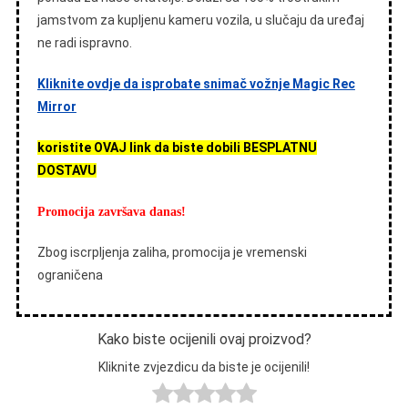
jamstvom za kupljenu kameru vozila, u slučaju da uređaj
ne radi ispravno.
Kliknite ovdje da isprobate snimač vožnje Magic Rec
Mirror
koristite OVAJ link da biste dobili BESPLATNU
DOSTAVU
Promocija završava danas!
Zbog iscrpljenja zaliha, promocija je vremenski
ograničena
Kako biste ocijenili ovaj proizvod?
Kliknite zvjezdicu da biste je ocijenili!