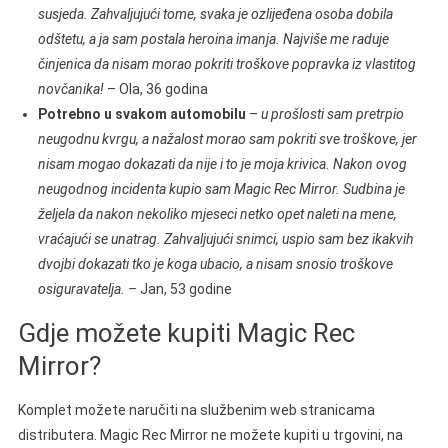
susjeda. Zahvaljujući tome, svaka je ozlijeđena osoba dobila
odštetu, a ja sam postala heroina imanja. Najviše me raduje
činjenica da nisam morao pokriti troškove popravka iz vlastitog
novčanika!
– Ola, 36 godina
Potrebno u svakom automobilu
–
u prošlosti sam pretrpio
neugodnu kvrgu, a nažalost morao sam pokriti sve troškove, jer
nisam mogao dokazati da nije i to je moja krivica. Nakon ovog
neugodnog incidenta kupio sam Magic Rec Mirror. Sudbina je
željela da nakon nekoliko mjeseci netko opet naleti na mene,
vraćajući se unatrag. Zahvaljujući snimci, uspio sam bez ikakvih
dvojbi dokazati tko je koga ubacio, a nisam snosio troškove
osiguravatelja. –
Jan, 53 godine
Gdje možete kupiti Magic Rec
Mirror?
Komplet možete naručiti na službenim web stranicama
distributera. Magic Rec Mirror ne možete kupiti u trgovini, na