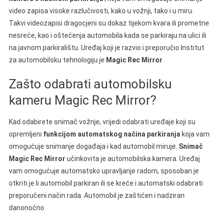
video zapisa visoke razlučivosti, kako u vožnji, tako i u miru.
Takvi videozapisi dragocjeni su dokaz tijekom kvara ili prometne
nesreće, kao i oštećenja automobila kada se parkiraju na ulici ili
na javnom parkiralištu. Uređaj koji je razvio i preporučio Institut
za automobilsku tehnologiju je
Magic Rec Mirror
.
Zašto odabrati automobilsku
kameru Magic Rec Mirror?
Kad odabirete snimač vožnje, vrijedi odabrati uređaje koji su
opremljeni
funkcijom automatskog načina parkiranja
koja vam
omogućuje snimanje događaja i kad automobil miruje.
Snimač
Magic Rec Mirror
učinkovita je automobilska kamera. Uređaj
vam omogućuje automatsko upravljanje radom, sposoban je
otkriti je li automobil parkiran ili se kreće i automatski odabrati
preporučeni način rada. Automobil je zaštićen i nadziran
danonoćno.