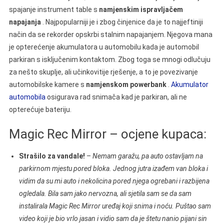
spajanje instrument table s
namjenskim ispravljačem
napajanja
. Najpopularniji je i zbog činjenice da je to najjeftiniji
način da se rekorder opskrbi stalnim napajanjem. Njegova mana
je opterećenje akumulatora u automobilu kada je automobil
parkiran s isključenim kontaktom. Zbog toga se mnogi odlučuju
za nešto skuplje, ali učinkovitije rješenje, a to je povezivanje
automobilske kamere s
namjenskom powerbank
.
Akumulator
automobila
osigurava rad snimača kad je parkiran, ali ne
opterećuje bateriju.
Magic Rec Mirror – ocjene kupaca:
Strašilo za vandale!
–
Nemam garažu, pa auto ostavljam na
parkirnom mjestu pored bloka. Jednog jutra izađem van bloka i
vidim da su mi auto i nekolicina pored njega ogrebani i razbijena
ogledala. Bila sam jako nervozna, ali sjetila sam se da sam
instalirala Magic Rec Mirror uređaj koji snima i noću. Puštao sam
video koji je bio vrlo jasan i vidio sam da je štetu nanio pijani sin