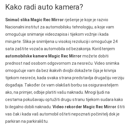
Kako radi auto kamera?
Snimač slika Magic Rec Mirror
rješenje je koje je razvio
Nacionalni institut za automobilsku tehnologiju, a koje vam
omogućuje snimanje videozapisa i tijekom vožnje i kada
mirujete. Slika je snimljena u visokoj rezoluciji i omogućuje 24
sata zaštite vozača automobila od bezakonja. Korištenjem
automobilske kamere Magic Rec Mirror
možete dobiti
prednost nad osobom odgovornom za nesreću. Video snimka
omogućuje vam da bez ikakvih dvojbi dokažete čija je krivnja
tijekom nesreće, kada svaka strana predstavlja drugačiju verziju
događaja. Također će vam olakšati borbu sa osiguravateljem
ako, na primjer, odbije platiti vašu naknadu. Mnogi ljudi na
cestama pokušavaju optužiti drugu stranu tijekom sudara kako
bi ilegalno dobili naknadu.
Video rekorder Magic Rec Mirror
štiti
vas čak i kada vaš automobil ošteti nepoznati počinitelj dok je
parkiran na parkiralištu.