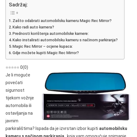
Rec
Sadržaj:
Mirror
–
Zašto odabrati automobilsku kameru Magic Rec Mirror?
Pregled
Kako radi auto kamera?
Automobilske
Prednosti korištenja automobilske kamere:
Kamere
Kako instalirati automobilsku kameru s načinom parkiranja?
Magic Rec Mirror – ocjene kupaca:
Gdje možete kupiti Magic Rec Mirror?
0
(
0
)
Je li moguće
povećati
sigurnost
tijekom vožnje
automobila ili
ostavljanja na
javnim
parkiralištima? Ispada da je izvrstan izbor kupiti
automobilsku
kameru s načinom parkiranja
, koja vam omogućuje snimanje