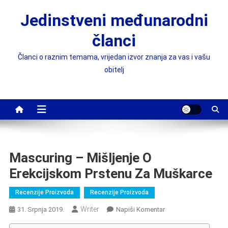
Preskočite
Jedinstveni međunarodni
na
sadržaj
članci
Članci o raznim temama, vrijedan izvor znanja za vas i vašu
obitelj
Mascuring – Mišljenje O
Erekcijskom Prstenu Za Muškarce
Recenzije Proizvoda
Recenzije Proizvoda
Writer
On
31. Srpnja 2019.
Napiši Komentar
Mascuring