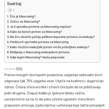
–
Sadržaj:
Mišljenje
O
Što je Mascuring?
Erekcijskom
Zašto se Mascuring?
Prstenu
Je li uporaba prstena za Mascuring sigurna?
Za
Kako se koristi prsten za Mascuring?
Muškarce
Na što obratiti pažnju prilikom kupovine prstena za erekciju?
Prednosti upotrebe prstena za Mascuring
Kako mužični erekcijski prsten može poboljšati erekciju?
Mišljenja o Mascuring erekcijskom prstenu
Gdje kupiti Mascuring? Naša preporuka
0
(
0
)
Prema mnogim dostupnim podacima, uspješan seksualni život
odgovara čak 70% uspjeha veze. Utječe na kvalitetu i dugoročan
odnos. Čitava sfera erotike i strasti čini ljude da se približavaju
jedni drugima. Znajući koliko je tjelesno blisko važno,
usredotočite se na to da seks učinite ugodnim trenutkom,
prepunom emocija, zadovoljstva i ushićenja koje želite ponavljati