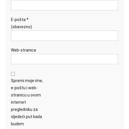
E-pošta
*
(obavezno)
Web-stranica
Spremi moje ime,
e-poštu i web-
stranicu u ovom
internet
pregledniku za
sljedeći put kada
budem