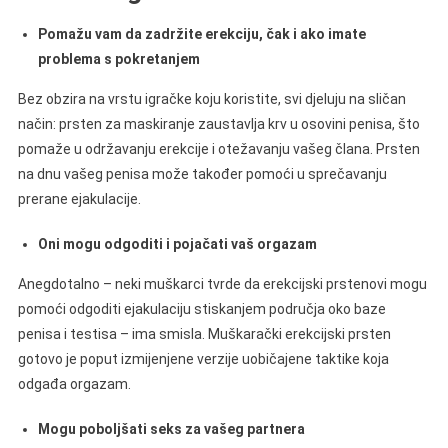
Pomažu vam da zadržite erekciju, čak i ako imate
problema s pokretanjem
Bez obzira na vrstu igračke koju koristite, svi djeluju na sličan
način: prsten za maskiranje zaustavlja krv u osovini penisa, što
pomaže u održavanju erekcije i otežavanju vašeg člana. Prsten
na dnu vašeg penisa može također pomoći u sprečavanju
prerane ejakulacije.
Oni mogu odgoditi i pojačati vaš orgazam
Anegdotalno – neki muškarci tvrde da erekcijski prstenovi mogu
pomoći odgoditi ejakulaciju stiskanjem područja oko baze
penisa i testisa – ima smisla. Muškarački erekcijski prsten
gotovo je poput izmijenjene verzije uobičajene taktike koja
odgađa orgazam.
Mogu poboljšati seks za vašeg partnera