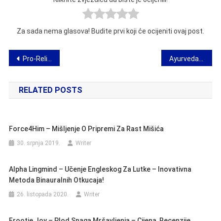
Za sada nema glasova! Budite prvi koji će ocijeniti ovaj post.
Navigacija
Pro-Relifeet – mišljenje o umetcima na ravnim nogama
Ayurveda sunčane naočale-djelotvornost recenzije
objava
RELATED POSTS
Force4Him – Mišljenje O Pripremi Za Rast Mišića
30. srpnja 2019.
Writer
Alpha Lingmind – Učenje Engleskog Za Lutke – Inovativna
Metoda Binauralnih Otkucaja!
26. listopada 2020.
Writer
Frootie Joy – Plod Snaga Mršavljenja – Cijena, Recenzije