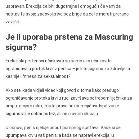
uspravan. Erekcija će biti dugotrajna i omogućit će vam da
nastavite svoje zadovoljstvo bez brige da ćete morati prerano
završiti.
Je li uporaba prstena za Mascuring
sigurna?
Erekcijski prstenovi učinkoviti su samo ako učinkovito
ograničavaju protok krvi iz penisa – je li to sigurno za zdravlje, a
kasnije i fitness za seksualnost?
Ako ste ikada vidjeli video koji govori o tome kako predugo
ograničavanje protoka krvi u ruci završava potrebom liječnika za
amputacijom ruku, imate pravo biti sumnjičavi. Ispitivanje
sigurnosti je dobar potez, ali ne u ovom slučaju.
U osnovi, penis djeluje poput pumpnog sustava. Vaše srce
upumpava krv u vaš penis, a kada se napravi erekcija, u