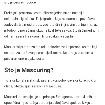
što je češće moguće.
Erekcijski prstenovi za muškarce jedna su od najboljih
seksualnih igračaka. To je igračka koja ne samo da povećava
zadovoljstvo muškaraca, već isto čini i njihovim partnerima, uz
istodobno povećanje ukupne kvalitete seksa, što ih čini jednom
od najtraženijih seksualnih igračaka na svijetu.
Maskarski prsten za erekciju također može pomoći onima koji
se bore za održavanje erekcije ili onima koji imaju problem s
prijevremenom ejakulacijom.
Što je Mascuring?
To je silikonski erekcijski prsten, koji poboljšava cirkulaciju krvi
člana, otežavajući i erekcija traje duže.
Maskirni prsten djeluje na principu 5 magneta, postavljenih na
specifična mjesta, čija suradnja poboljšava opskrbu krvlju u