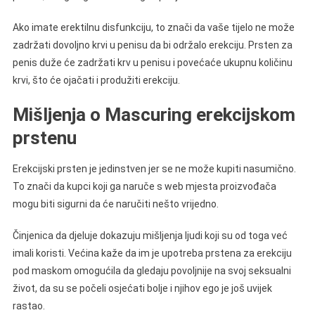
Ako imate erektilnu disfunkciju, to znači da vaše tijelo ne može
zadržati dovoljno krvi u penisu da bi održalo erekciju. Prsten za
penis duže će zadržati krv u penisu i povećaće ukupnu količinu
krvi, što će ojačati i produžiti erekciju.
Mišljenja o Mascuring erekcijskom
prstenu
Erekcijski prsten je jedinstven jer se ne može kupiti nasumično.
To znači da kupci koji ga naruče s web mjesta proizvođača
mogu biti sigurni da će naručiti nešto vrijedno.
Činjenica da djeluje dokazuju mišljenja ljudi koji su od toga već
imali koristi. Većina kaže da im je upotreba prstena za erekciju
pod maskom omogućila da gledaju povoljnije na svoj seksualni
život, da su se počeli osjećati bolje i njihov ego je još uvijek
rastao.