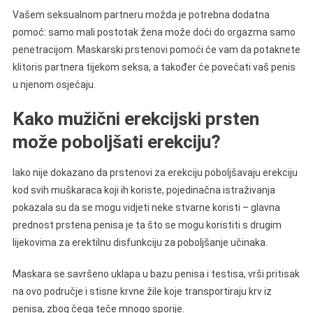
Vašem seksualnom partneru možda je potrebna dodatna
pomoć: samo mali postotak žena može doći do orgazma samo
penetracijom. Maskarski prstenovi pomoći će vam da potaknete
klitoris partnera tijekom seksa, a također će povećati vaš penis
u njenom osjećaju.
Kako mužični erekcijski prsten
može poboljšati erekciju?
Iako nije dokazano da prstenovi za erekciju poboljšavaju erekciju
kod svih muškaraca koji ih koriste, pojedinačna istraživanja
pokazala su da se mogu vidjeti neke stvarne koristi – glavna
prednost prstena penisa je ta što se mogu koristiti s drugim
lijekovima za erektilnu disfunkciju za poboljšanje učinaka.
Maskara se savršeno uklapa u bazu penisa i testisa, vrši pritisak
na ovo područje i stisne krvne žile koje transportiraju krv iz
penisa, zbog čega teče mnogo sporije.