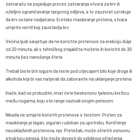
zatvaraču se pojavljuje proces zatvaranja otvora za krv ili
ozbiljno ograničavanje njegovog odljeva, a to zauzvrat uzrokuje
da krv ostane nadjačana. Erotsko maskiranje prstena, stvara
umjetni ventil koji zaustavlja krv.
Većina ljudi savjetuje da ne koristite prstenove za erekciju dulje
od 20 minuta, ali s tehničkog stajališta možete ih koristiti do 30
minuta bez nanošenja štete.
Trebali biste biti sigurni da niste pod utjecajem bilo koje droge ili
alkohola koji bi vas natjerali da zaboravite na uklanjanje prstena
Inače, kad se probudite, imat ćete beskorisnu tjelesnu kvržicu
među nogama, koju ste ranije nazivali svojim penisom.
Nikada ne smijete koristiti prstenove s teretom. Prsten za
maskiranje je lagan, siguran i udoban za upotrebu. Korištenje
neusklađenih prstenova, npr. Pretežak, može oštetiti osnovnu
strukturu penisa, što može dovesti do ozbiljnog oštećenja