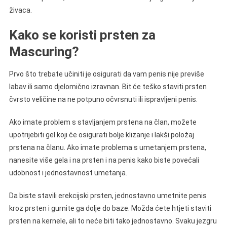
živaca.
Kako se koristi prsten za
Mascuring?
Prvo što trebate učiniti je osigurati da vam penis nije previše
labav ili samo djelomično izravnan. Bit će teško staviti prsten
čvrsto veličine na ne potpuno očvrsnuti ili ispravljeni penis.
Ako imate problem s stavljanjem prstena na član, možete
upotrijebiti gel koji će osigurati bolje klizanje i lakši položaj
prstena na članu. Ako imate problema s umetanjem prstena,
nanesite više gela i na prsten i na penis kako biste povećali
udobnost i jednostavnost umetanja.
Da biste stavili erekcijski prsten, jednostavno umetnite penis
kroz prsten i gurnite ga dolje do baze. Možda ćete htjeti staviti
prsten na kernele, ali to neće biti tako jednostavno. Svaku jezgru