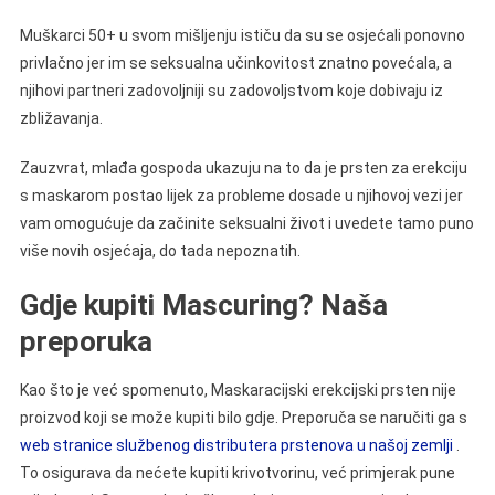
Muškarci 50+ u svom mišljenju ističu da su se osjećali ponovno
privlačno jer im se seksualna učinkovitost znatno povećala, a
njihovi partneri zadovoljniji su zadovoljstvom koje dobivaju iz
zbližavanja.
Zauzvrat, mlađa gospoda ukazuju na to da je prsten za erekciju
s maskarom postao lijek za probleme dosade u njihovoj vezi jer
vam omogućuje da začinite seksualni život i uvedete tamo puno
više novih osjećaja, do tada nepoznatih.
Gdje kupiti Mascuring? Naša
preporuka
Kao što je već spomenuto, Maskaracijski erekcijski prsten nije
proizvod koji se može kupiti bilo gdje. Preporuča se naručiti ga s
web stranice službenog distributera prstenova u našoj zemlji
.
To osigurava da nećete kupiti krivotvorinu, već primjerak pune