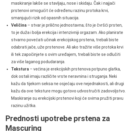
maskiranje lakše se stavljaju, nose i skidaju. Čak i najjači
prstenovi omogućit će određenu razinu protoka krvi,
smanjujući rizik od opasnih situacija.
Veličina
– stvar je prilično jednostavna; što je čvršći prsten,
to je duža i bolja erekcija i intenzivniji orgazam. Ako planirate
stvarno povećati učinak erekcijskog prstena, trebali biste
odabrati jače, uže prstenove. Ali ako tražite više protoka krvi
ili tek započinjete s ovim uređajem, trebali biste se odlučiti
za više laganog podudaranja.
Tekstura
– većina je erekcijskih prstenova potpuno glatka,
dok ostali imaju različite vrste neravnina i struganja. Neki
kažu da tijekom seksa ne osjećaju ove nejednakosti, ali drugi
kažu da ove teksture mogu gotovo udvostručiti zadovoljstvo.
Maskiranje su erekcijski prstenovi koji će svima pružiti pravu
razinu užitka.
Prednosti upotrebe prstena za
Mascuring