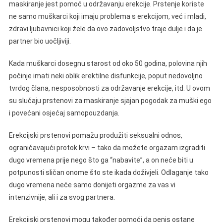
maskiranje jest pomoć u održavanju erekcije. Prstenje koriste
ne samo muškarci koji imaju problema s erekcijom, već i mladi,
zdravi ljubavnici koji žele da ovo zadovoljstvo traje dulje i da je
partner bio uočljiviji.
Kada muškarci dosegnu starost od oko 50 godina, polovina njih
počinje imati neki oblik erektilne disfunkcije, poput nedovoljno
tvrdog člana, nesposobnosti za održavanje erekcije, itd. U ovom
su slučaju prstenovi za maskiranje sjajan pogodak za muški ego
i povećani osjećaj samopouzdanja.
Erekcijski prstenovi pomažu produžiti seksualni odnos,
ograničavajući protok krvi – tako da možete orgazam izgraditi
dugo vremena prije nego što ga “nabavite”, a on neće biti u
potpunosti sličan onome što ste ikada doživjeli. Odlaganje tako
dugo vremena neće samo donijeti orgazme za vas vi
intenzivnije, ali i za svog partnera.
Erekcijski prstenovi mogu također pomoći da penis ostane