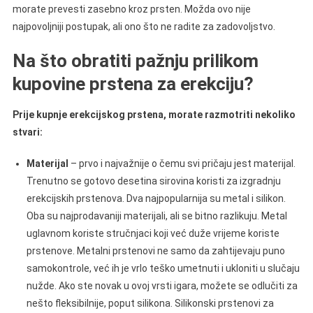
morate prevesti zasebno kroz prsten. Možda ovo nije
najpovoljniji postupak, ali ono što ne radite za zadovoljstvo.
Na što obratiti pažnju prilikom
kupovine prstena za erekciju?
Prije kupnje erekcijskog prstena, morate razmotriti nekoliko
stvari:
Materijal
– prvo i najvažnije o čemu svi pričaju jest materijal.
Trenutno se gotovo desetina sirovina koristi za izgradnju
erekcijskih prstenova. Dva najpopularnija su metal i silikon.
Oba su najprodavaniji materijali, ali se bitno razlikuju. Metal
uglavnom koriste stručnjaci koji već duže vrijeme koriste
prstenove. Metalni prstenovi ne samo da zahtijevaju puno
samokontrole, već ih je vrlo teško umetnuti i ukloniti u slučaju
nužde. Ako ste novak u ovoj vrsti igara, možete se odlučiti za
nešto fleksibilnije, poput silikona. Silikonski prstenovi za