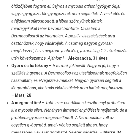
öltözőjében fogtam el. Sajnos a mycosis otthoni gyógymódjai
vagy a gyógyszertári gyógyszerek nem segítettek. A viszketés és
a fájdalom súlyosbodott, a lábak szörnyűnek tűntek,
mindegyiküket fehér bevonat borította. Olvastam a
Dermocollosról az interneten. A pozitív visszajelzések arra
ösztönöztek, hogy vásároljak. A csomag nagyon gyorsan
megérkezett, és a megkönnyebbülés gyakorlatilag 1-2 alkalmazás
után következett be. Ajánlom!
–
Aleksandra, 31 éves
Gyors és hatékony
– A
termék jól bevált. Nagyon jó, hogy a
szállítás ingyenes. A Dermocollos-t az utasításoknak megfelelően
használtam, és elvégezte a munkát. Nagyon gyorsan segített a
lábgombában, ahol más előkészületek nem tudtak megbirkózni.
–
Matt, 28
A megmentőm!
–
Több ezer csodálatos készítményt próbáltam
ki a mycosis ellen. Néhányan átmeneti enyhülést is nyújtottak, de a
probléma gyorsan megismétlődött. A Dermocollos volt az
egyetlen gyógymód, amely végleg segített abban, hogy
megszabaduljak a lábgombától. Sikeres vásárlás.
–
Marry, 34