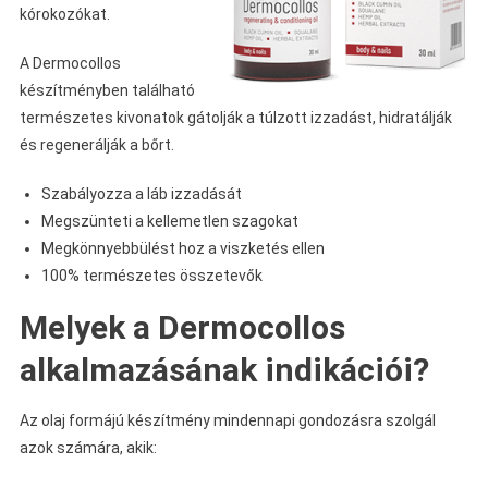
kórokozókat.
A Dermocollos
készítményben található
természetes kivonatok gátolják a túlzott izzadást, hidratálják
és regenerálják a bőrt.
Szabályozza a láb izzadását
Megszünteti a kellemetlen szagokat
Megkönnyebbülést hoz a viszketés ellen
100% természetes összetevők
Melyek a Dermocollos
alkalmazásának indikációi?
Az olaj formájú készítmény mindennapi gondozásra szolgál
azok számára, akik: