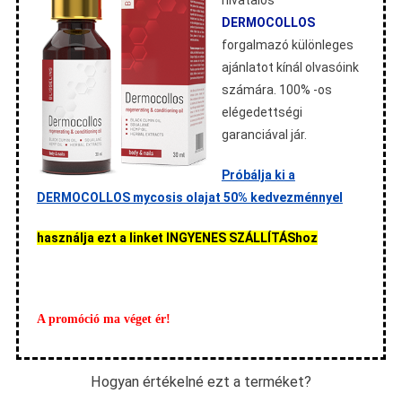
hivatalos
DERMOCOLLOS
forgalmazó különleges
ajánlatot kínál olvasóink
számára. 100% -os
elégedettségi
garanciával jár.
Próbálja ki a
DERMOCOLLOS mycosis olajat 50% kedvezménnyel
használja ezt a linket INGYENES SZÁLLÍTÁShoz
A promóció ma véget ér!
Hogyan értékelné ezt a terméket?