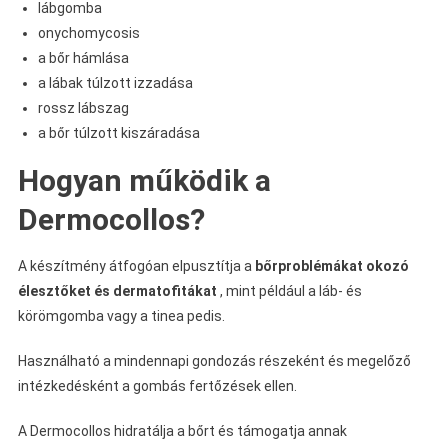
lábgomba
onychomycosis
a bőr hámlása
a lábak túlzott izzadása
rossz lábszag
a bőr túlzott kiszáradása
Hogyan működik a
Dermocollos?
A készítmény átfogóan elpusztítja a
bőrproblémákat okozó
élesztőket és dermatofitákat
, mint például a láb- és
körömgomba vagy a tinea pedis.
Használható a mindennapi gondozás részeként és megelőző
intézkedésként a gombás fertőzések ellen.
A Dermocollos hidratálja a bőrt és támogatja annak