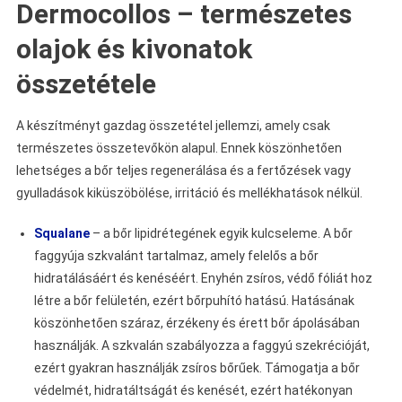
Dermocollos – természetes
olajok és kivonatok
összetétele
A készítményt gazdag összetétel jellemzi, amely csak
természetes összetevőkön alapul. Ennek köszönhetően
lehetséges a bőr teljes regenerálása és a fertőzések vagy
gyulladások kiküszöbölése, irritáció és mellékhatások nélkül.
Squalane
– a bőr lipidrétegének egyik kulcseleme. A bőr
faggyúja szkvalánt tartalmaz, amely felelős a bőr
hidratálásáért és kenéséért. Enyhén zsíros, védő fóliát hoz
létre a bőr felületén, ezért bőrpuhító hatású. Hatásának
köszönhetően száraz, érzékeny és érett bőr ápolásában
használják. A szkvalán szabályozza a faggyú szekrécióját,
ezért gyakran használják zsíros bőrűek. Támogatja a bőr
védelmét, hidratáltságát és kenését, ezért hatékonyan