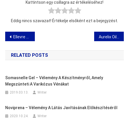
Kattintson egy csillagra az értékeléséhez!
Eddig nincs szavazat! Értékelje elsőként ezt a bejegyzést.
Bejegyzés
Ellevre – vélemények, összetevők, akció, bolt, hol lehet vásárolni
Aurelix Oil – vélemények, összetevők, akció, bolt, hol lehet vásárolni
navigáció
RELATED POSTS
Somasnelle Gel – Vélemény A Készítményről, Amely
Megszünteti A Varikózus Vénákat
2019.03.13.
Writer
Noviprena – Vélemény A Látás Javításának Előkészítéséről
2020.10.24.
Writer