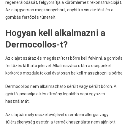
regenerálódását, felgyorsítja a körömlemez rekonstrukcióját.
Az olaj gyorsan megkönnyebbül, enyhíti a viszketést és a
gombás fertőzés tüneteit.
Hogyan kell alkalmazni a
Dermocollos-t?
Az olajat száraz és megtisztított bőrre kell felvinni, a gombás
fertőzés látható jeleivel. Alkalmazása után a cseppeket
körkörös mozdulatokkal óvatosan be kell masszírozni a bőrbe.
Dermocollos nem alkalmazható sérült vagy sérült bőrön. A
gyártó javasolja a készítmény legalább napi egyszeri
használatát.
Az olaj bármely összetevőjével szembeni allergia vagy
túlérzékenység esetén a termék használata nem ajánlott.