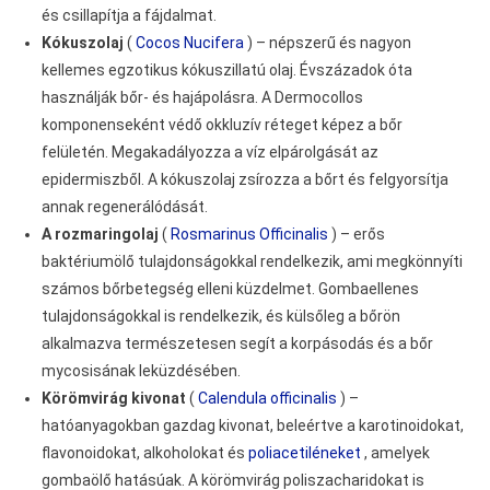
és csillapítja a fájdalmat.
Kókuszolaj
(
Cocos Nucifera
) – népszerű és nagyon
kellemes egzotikus kókuszillatú olaj. Évszázadok óta
használják bőr- és hajápolásra. A Dermocollos
komponenseként védő okkluzív réteget képez a bőr
felületén. Megakadályozza a víz elpárolgását az
epidermiszből. A kókuszolaj zsírozza a bőrt és felgyorsítja
annak regenerálódását.
A rozmaringolaj
(
Rosmarinus Officinalis
) – erős
baktériumölő tulajdonságokkal rendelkezik, ami megkönnyíti
számos bőrbetegség elleni küzdelmet. Gombaellenes
tulajdonságokkal is rendelkezik, és külsőleg a bőrön
alkalmazva természetesen segít a korpásodás és a bőr
mycosisának leküzdésében.
Körömvirág kivonat
(
Calendula officinalis
) –
hatóanyagokban gazdag kivonat, beleértve a karotinoidokat,
flavonoidokat, alkoholokat és
poliacetiléneket
, amelyek
gombaölő hatásúak. A körömvirág poliszacharidokat is