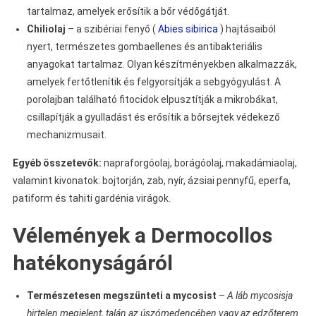
tartalmaz, amelyek erősítik a bőr védőgátját.
Chiliolaj
– a szibériai fenyő (
Abies sibirica
) hajtásaiból
nyert, természetes gombaellenes és antibakteriális
anyagokat tartalmaz. Olyan készítményekben alkalmazzák,
amelyek fertőtlenítik és felgyorsítják a sebgyógyulást. A
porolajban található fitocidok elpusztítják a mikrobákat,
csillapítják a gyulladást és erősítik a bőrsejtek védekező
mechanizmusait.
Egyéb összetevők:
napraforgóolaj, borágóolaj, makadámiaolaj,
valamint kivonatok: bojtorján, zab, nyír, ázsiai pennyfű, eperfa,
patiform és tahiti gardénia virágok.
Vélemények a Dermocollos
hatékonyságáról
Természetesen megszünteti a mycosist
–
A láb mycosisja
hirtelen megjelent, talán az úszómedencében vagy az edzőterem