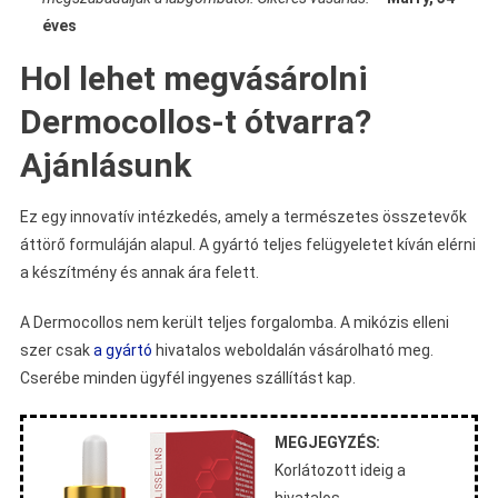
éves
Hol lehet megvásárolni
Dermocollos-t ótvarra?
Ajánlásunk
Ez egy innovatív intézkedés, amely a természetes összetevők
áttörő formuláján alapul. A gyártó teljes felügyeletet kíván elérni
a készítmény és annak ára felett.
A Dermocollos nem került teljes forgalomba. A mikózis elleni
szer csak
a gyártó
hivatalos weboldalán vásárolható meg.
Cserébe minden ügyfél ingyenes szállítást kap.
MEGJEGYZÉS:
Korlátozott ideig a