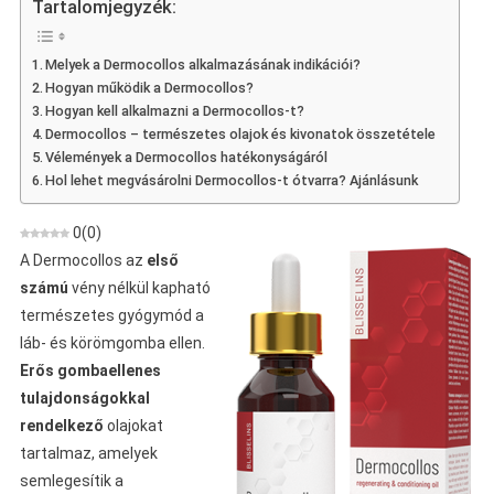
Tartalomjegyzék:
Vélemények,
Összetevők,
Melyek a Dermocollos alkalmazásának indikációi?
Akció,
Hogyan működik a Dermocollos?
Bolt,
Hogyan kell alkalmazni a Dermocollos-t?
Hol
Dermocollos – természetes olajok és kivonatok összetétele
Lehet
Vélemények a Dermocollos hatékonyságáról
Vásárolni
Hol lehet megvásárolni Dermocollos-t ótvarra? Ajánlásunk
0
(
0
)
A Dermocollos az
első
számú
vény nélkül kapható
természetes gyógymód a
láb- és körömgomba ellen.
Erős gombaellenes
tulajdonságokkal
rendelkező
olajokat
tartalmaz, amelyek
semlegesítik a