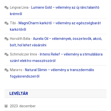
Lingvai Lívia
-
Lumiere Gold – vélemény az új ránctalanító
krémről
Tibi
-
MagniCharm karkötő – vélemény az egészségbarát
karkötőről
Horváth Béla
-
Aurelix Oil – vélemények, összetevők, akció,
bolt, hol lehet vásárolni
Schmolczer Imre
-
Intens Relief – vélemény a stimulálásra
szánt elektro-masszírozóról
Магито
-
Natural Slimin – vélemény a transzdermális
fogyásrendszerről
LEVÉLTÁR
2023. december