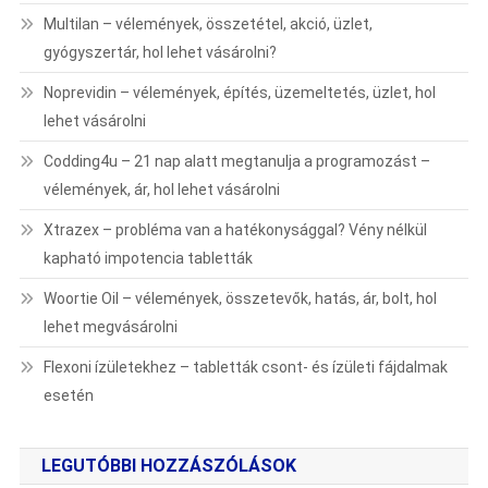
Multilan – vélemények, összetétel, akció, üzlet,
gyógyszertár, hol lehet vásárolni?
Noprevidin – vélemények, építés, üzemeltetés, üzlet, hol
lehet vásárolni
Codding4u – 21 nap alatt megtanulja a programozást –
vélemények, ár, hol lehet vásárolni
Xtrazex – probléma van a hatékonysággal? Vény nélkül
kapható impotencia tabletták
Woortie Oil – vélemények, összetevők, hatás, ár, bolt, hol
lehet megvásárolni
Flexoni ízületekhez – tabletták csont- és ízületi fájdalmak
esetén
LEGUTÓBBI HOZZÁSZÓLÁSOK