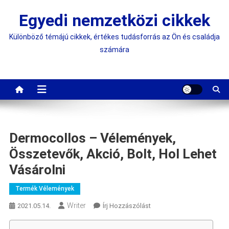
Skip
Egyedi nemzetközi cikkek
to
content
Különböző témájú cikkek, értékes tudásforrás az Ön és családja
számára
Dermocollos – Vélemények,
Összetevők, Akció, Bolt, Hol Lehet
Vásárolni
Termék Vélemények
Writer
On
2021.05.14.
Írj Hozzászólást
Dermocollos
–