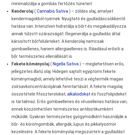
minimalizálja a gombás fertőzés tüneteit.
Kenderolaj
(
Cannabis Sativa
) – zöldes olaj, amelyet
kendermagokból nyernek. Nyugtató és gyulladáscsökkentő
hatása van. Intenzíven hidratálja a bőrt és megakadályozza
annak túlzott szárazságát. Regenerálja a gyulladás által
károsított bőrfelületeket. A kenderolaj nemcsak
gombaellenes, hanem allergiaellenes is. Ráadásul erősíti a
bőr természetes ellenállását is.
Fekete köményolaj
(
Nigella Sativa
) – meglehetősen erős,
jellegzetes illatú olaj. Hidegen sajtolt egyiptomi fekete
köménymagból, amely lehetővé teszi a végtermék magas
zsírsavkoncentrációjának fenntartását. A fekete magolaj
összetétele fitoszterolokat,
alkaloidokat
és foszfolipideket
is tartalmaz. Erős gombaellenes és vírusellenes hatása van,
ennek köszönhetően természetes antibiotikumként
működik. Gyakran természetes gyógymódként használják a
bőr- és körömgombák, allergiák, lupus és pikkelysömör
kezelésére. A fekete köményolaj megszünteti a gyulladást