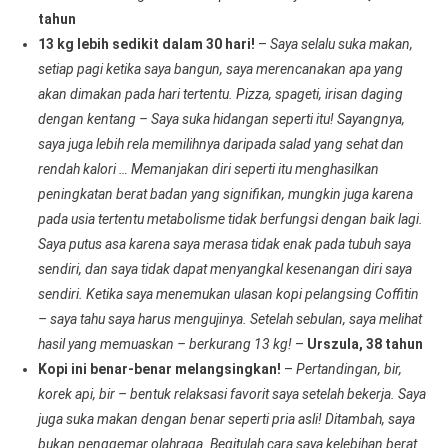
tahun
13 kg lebih sedikit dalam 30 hari!
–
Saya selalu suka makan,
setiap pagi ketika saya bangun, saya merencanakan apa yang
akan dimakan pada hari tertentu. Pizza, spageti, irisan daging
dengan kentang – Saya suka hidangan seperti itu! Sayangnya,
saya juga lebih rela memilihnya daripada salad yang sehat dan
rendah kalori … Memanjakan diri seperti itu menghasilkan
peningkatan berat badan yang signifikan, mungkin juga karena
pada usia tertentu metabolisme tidak berfungsi dengan baik lagi.
Saya putus asa karena saya merasa tidak enak pada tubuh saya
sendiri, dan saya tidak dapat menyangkal kesenangan diri saya
sendiri. Ketika saya menemukan ulasan kopi pelangsing Coffitin
– saya tahu saya harus mengujinya. Setelah sebulan, saya melihat
hasil yang memuaskan – berkurang 13 kg!
–
Urszula, 38 tahun
Kopi ini benar-benar melangsingkan!
–
Pertandingan, bir,
korek api, bir – bentuk relaksasi favorit saya setelah bekerja. Saya
juga suka makan dengan benar seperti pria asli! Ditambah, saya
bukan penggemar olahraga. Begitulah cara saya kelebihan berat