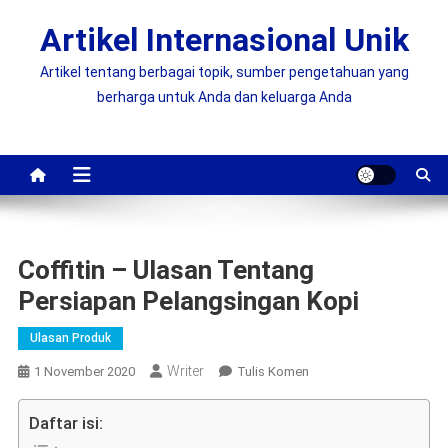
Skip
Artikel Internasional Unik
to
content
Artikel tentang berbagai topik, sumber pengetahuan yang
berharga untuk Anda dan keluarga Anda
Coffitin – Ulasan Tentang
Persiapan Pelangsingan Kopi
Ulasan Produk
Writer
On
1 November 2020
Tulis Komen
Coffitin
–
Daftar isi:
Ulasan