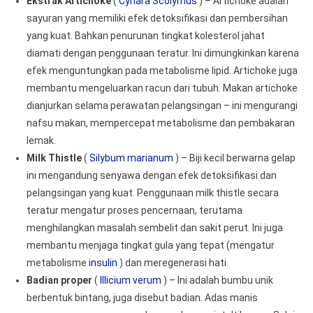
Ekstrak Artichoke
(
Cynara Scolymus
) – Artichoke adalah
sayuran yang memiliki efek detoksifikasi dan pembersihan
yang kuat. Bahkan penurunan tingkat kolesterol jahat
diamati dengan penggunaan teratur. Ini dimungkinkan karena
efek menguntungkan pada metabolisme lipid. Artichoke juga
membantu mengeluarkan racun dari tubuh. Makan artichoke
dianjurkan selama perawatan pelangsingan – ini mengurangi
nafsu makan, mempercepat metabolisme dan pembakaran
lemak.
Milk Thistle
(
Silybum marianum
) – Biji kecil berwarna gelap
ini mengandung senyawa dengan efek detoksifikasi dan
pelangsingan yang kuat. Penggunaan milk thistle secara
teratur mengatur proses pencernaan, terutama
menghilangkan masalah sembelit dan sakit perut. Ini juga
membantu menjaga tingkat gula yang tepat (mengatur
metabolisme
insulin
) dan meregenerasi hati.
Badian proper
(
Illicium verum
) – Ini adalah bumbu unik
berbentuk bintang, juga disebut badian. Adas manis