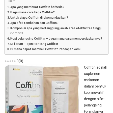
Tentang
Apa yang membuat Coffitin berbeda?
Persiapan
Bagaimana cara kerja Coffitin?
Pelangsingan
Untuk siapa Coffitin direkomendasikan?
Kopi
Apa efek tambahan dari Coffitin?
Komposisi apa yang bertanggung jawab atas efektivitas tinggi
Coffitin?
Kopi pelangsing Coffitin – bagaimana cara mempersiapkannya?
Di forum – opini tentang Coffitin
Di mana dapat membeli Coffitin? Pendapat kami
0
(
0
)
Coffitin adalah
suplemen
makanan
dalam bentuk
kopi inovatif
dengan sifat
pelangsing.
Formulanya