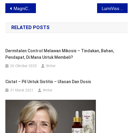
Navigasi
MagniCharm Bracelet – opini tentang gelang pro-kesehatan
LumiViss Pro – opini tentang kacamata khusus
pos
RELATED POSTS
Dermitalen Control Melawan Mikosis – Tindakan, Bahan,
Pendapat, Di Mana Untuk Membeli?
26 Oktober 2020
Writer
Cistat – Pil Untuk Sistitis – Ulasan Dan Dosis
31 Maret 2021
Writer