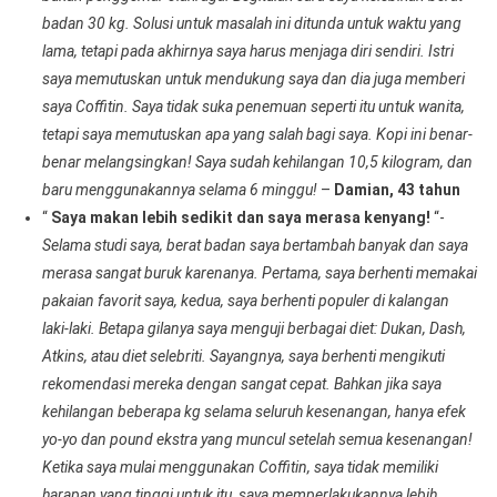
badan 30 kg. Solusi untuk masalah ini ditunda untuk waktu yang
lama, tetapi pada akhirnya saya harus menjaga diri sendiri. Istri
saya memutuskan untuk mendukung saya dan dia juga memberi
saya Coffitin. Saya tidak suka penemuan seperti itu untuk wanita,
tetapi saya memutuskan apa yang salah bagi saya. Kopi ini benar-
benar melangsingkan! Saya sudah kehilangan 10,5 kilogram, dan
baru menggunakannya selama 6 minggu!
–
Damian, 43 tahun
“
Saya makan lebih sedikit dan saya merasa kenyang!
“-
Selama studi saya, berat badan saya bertambah banyak dan saya
merasa sangat buruk karenanya. Pertama, saya berhenti memakai
pakaian favorit saya, kedua, saya berhenti populer di kalangan
laki-laki. Betapa gilanya saya menguji berbagai diet: Dukan, Dash,
Atkins, atau diet selebriti. Sayangnya, saya berhenti mengikuti
rekomendasi mereka dengan sangat cepat. Bahkan jika saya
kehilangan beberapa kg selama seluruh kesenangan, hanya efek
yo-yo dan pound ekstra yang muncul setelah semua kesenangan!
Ketika saya mulai menggunakan Coffitin, saya tidak memiliki
harapan yang tinggi untuk itu, saya memperlakukannya lebih