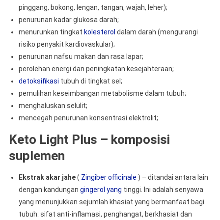
pinggang, bokong, lengan, tangan, wajah, leher);
penurunan kadar glukosa darah;
menurunkan tingkat
kolesterol
dalam darah (mengurangi
risiko penyakit kardiovaskular);
penurunan nafsu makan dan rasa lapar;
perolehan energi dan peningkatan kesejahteraan;
detoksifikasi
tubuh di tingkat sel;
pemulihan keseimbangan metabolisme dalam tubuh;
menghaluskan selulit;
mencegah penurunan konsentrasi elektrolit;
Keto Light Plus – komposisi
suplemen
Ekstrak akar jahe
(
Zingiber officinale
) – ditandai antara lain
dengan kandungan
gingerol yang
tinggi. Ini adalah senyawa
yang menunjukkan sejumlah khasiat yang bermanfaat bagi
tubuh: sifat anti-inflamasi, penghangat, berkhasiat dan