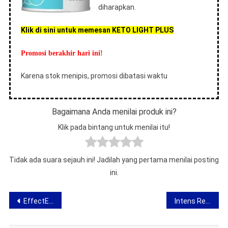
diharapkan.
Klik di sini untuk memesan KETO LIGHT PLUS
Promosi berakhir hari ini!
Karena stok menipis, promosi dibatasi waktu
Bagaimana Anda menilai produk ini?
Klik pada bintang untuk menilai itu!
Tidak ada suara sejauh ini! Jadilah yang pertama menilai posting
ini.
Navigasi
EffectEro – opini tentang persiapan untuk meningkatkan potensi
Intens Relief – opini tentang pijat-elektro untuk stimulasi
pos