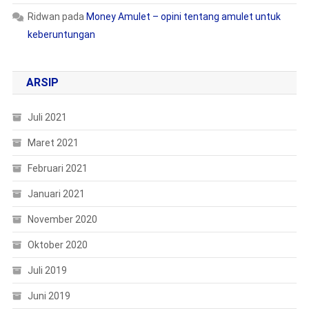
Ridwan
pada
Money Amulet – opini tentang amulet untuk
keberuntungan
ARSIP
Juli 2021
Maret 2021
Februari 2021
Januari 2021
November 2020
Oktober 2020
Juli 2019
Juni 2019