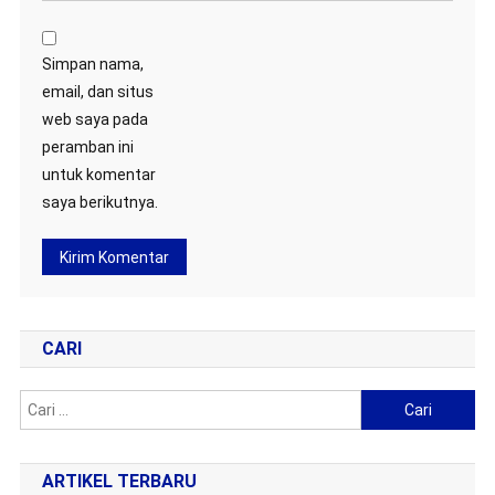
Simpan nama,
email, dan situs
web saya pada
peramban ini
untuk komentar
saya berikutnya.
CARI
Cari
untuk:
ARTIKEL TERBARU