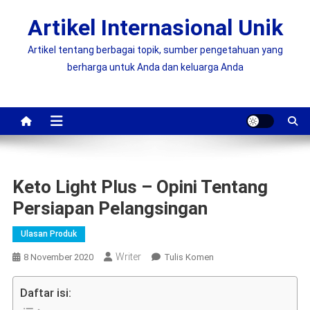
Skip
Artikel Internasional Unik
to
content
Artikel tentang berbagai topik, sumber pengetahuan yang
berharga untuk Anda dan keluarga Anda
Keto Light Plus – Opini Tentang
Persiapan Pelangsingan
Ulasan Produk
Writer
On
8 November 2020
Tulis Komen
Keto
Light
Daftar isi:
Plus