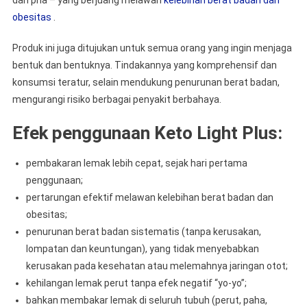
dan pria – yang berjuang melawan
kelebihan berat badan dan
obesitas
.
Produk ini juga ditujukan untuk semua orang yang ingin menjaga
bentuk dan bentuknya. Tindakannya yang komprehensif dan
konsumsi teratur, selain mendukung penurunan berat badan,
mengurangi risiko berbagai penyakit berbahaya.
Efek penggunaan Keto Light Plus:
pembakaran lemak lebih cepat, sejak hari pertama
penggunaan;
pertarungan efektif melawan kelebihan berat badan dan
obesitas;
penurunan berat badan sistematis (tanpa kerusakan,
lompatan dan keuntungan), yang tidak menyebabkan
kerusakan pada kesehatan atau melemahnya jaringan otot;
kehilangan lemak perut tanpa efek negatif “yo-yo”;
bahkan membakar lemak di seluruh tubuh (perut, paha,