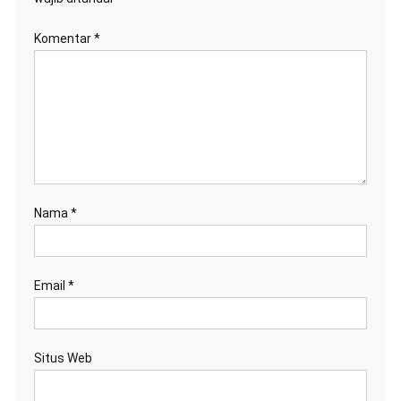
Komentar
*
Nama
*
Email
*
Situs Web