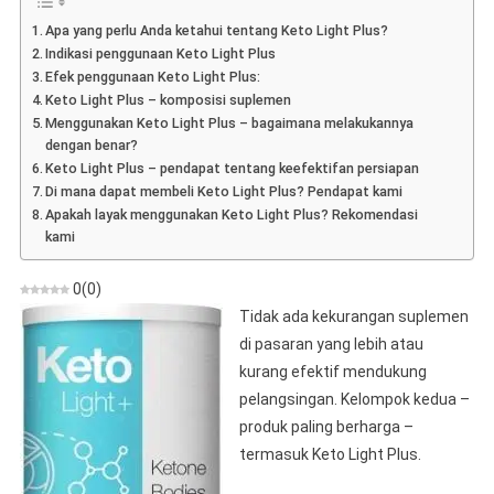
–
Apa yang perlu Anda ketahui tentang Keto Light Plus?
Opini
Indikasi penggunaan Keto Light Plus
Tentang
Efek penggunaan Keto Light Plus:
Persiapan
Keto Light Plus – komposisi suplemen
Pelangsingan
Menggunakan Keto Light Plus – bagaimana melakukannya
dengan benar?
Keto Light Plus – pendapat tentang keefektifan persiapan
Di mana dapat membeli Keto Light Plus? Pendapat kami
Apakah layak menggunakan Keto Light Plus? Rekomendasi
kami
0
(
0
)
Tidak ada kekurangan suplemen
di pasaran yang lebih atau
kurang efektif mendukung
pelangsingan. Kelompok kedua –
produk paling berharga –
termasuk Keto Light Plus.