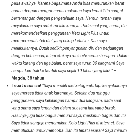
pada awalnya. Karena bagaimana Anda bisa menurunkan berat
badan dengan mengonsumsi makanan kaya lemak? Itu sangat
bertentangan dengan pengetahuan saya. Namun, teman saya
meyakinkan saya untuk melakukannya. Pada saat yang sama, dia
merekomendasikan penggunaan Keto Light Plus untuk
mempercepat efek diet yang cukup ketat ini. Dan saya
melakukannya. Butuh sedikit penyangkalan diri dan perjuangan
dengan kebiasaan, tetapi efeknya melebihi semua harapan. Dalam
waktu kurang dari tiga bulan, berat saya turun 30 kilogram! Saya
hampir kembali ke bentuk saya sejak 10 tahun yang lalu! ” –
Magda, 38 tahun
Tepat sasaran!
“Saya memilih diet ketogenik, tapi kenyataannya
saya merasa tidak enak karenanya. Setelah dua minggu
penggunaan, saya kehilangan hampir dua kilogram, pada saat
yang sama saya lemah dan dalam suasana hati yang buruk.
Hasilnya juga tidak bagus menurut saya, meskipun bagus dan itu.
Saya tidak sengaja menemukan Keto Light Plus di internet. Saya
memutuskan untuk mencoba. Dan itu tepat sasaran! Saya minum