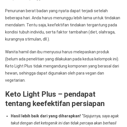
Penurunan berat badan yang nyata dapat terjadi setelah
beberapa hari. Anda harus menunggu lebih lama untuk tindakan
mendalam. Tentu saja, keefektifan tindakan tergantung pada
kondisi tubuh individu, serta faktor tambahan (diet, olahraga,
kurangnya stimulan, dll.).
Wanita hamil dan ibu menyusui harus melepaskan produk
(belum ada penelitian yang dilakukan pada kedua kelompok ini).
Keto Light Plus tidak mengandung komponen yang berasal dari
hewan, sehingga dapat digunakan oleh para vegan dan
vegetarian.
Keto Light Plus – pendapat
tentang keefektifan persiapan
Hasil lebih baik dari yang diharapkan!
“Sejujurnya, saya agak
takut dengan diet ketogenik ini dan tidak percaya akan berhasil