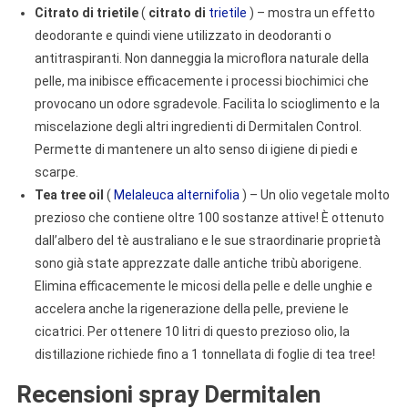
Citrato di trietile
(
citrato di
trietile
) – mostra un effetto
deodorante e quindi viene utilizzato in deodoranti o
antitraspiranti. Non danneggia la microflora naturale della
pelle, ma inibisce efficacemente i processi biochimici che
provocano un odore sgradevole. Facilita lo scioglimento e la
miscelazione degli altri ingredienti di Dermitalen Control.
Permette di mantenere un alto senso di igiene di piedi e
scarpe.
Tea tree oil
(
Melaleuca alternifolia
) – Un olio vegetale molto
prezioso che contiene oltre 100 sostanze attive! È ottenuto
dall’albero del tè australiano e le sue straordinarie proprietà
sono già state apprezzate dalle antiche tribù aborigene.
Elimina efficacemente le micosi della pelle e delle unghie e
accelera anche la rigenerazione della pelle, previene le
cicatrici. Per ottenere 10 litri di questo prezioso olio, la
distillazione richiede fino a 1 tonnellata di foglie di tea tree!
Recensioni spray Dermitalen