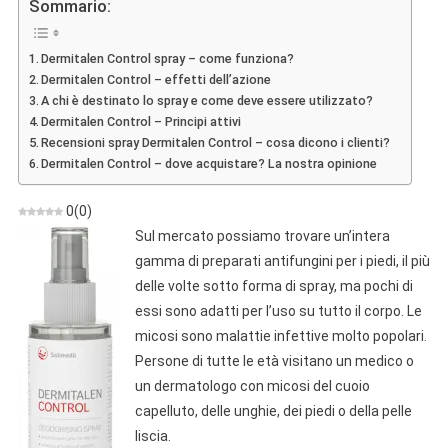
Sommario:
Contro
Le
Dermitalen Control spray – come funziona?
Micosi
Dermitalen Control – effetti dell’azione
–
A chi è destinato lo spray e come deve essere utilizzato?
Azione,
Dermitalen Control – Principi attivi
Ingredienti,
Recensioni spray Dermitalen Control – cosa dicono i clienti?
Opinioni,
Dermitalen Control – dove acquistare? La nostra opinione
Dove
Acquistare?
0
(
0
)
Sul mercato possiamo trovare un’intera
gamma di preparati antifungini per i piedi, il più
delle volte sotto forma di spray, ma pochi di
essi sono adatti per l’uso su tutto il corpo. Le
micosi sono malattie infettive molto popolari.
Persone di tutte le età visitano un medico o
un dermatologo con micosi del cuoio
capelluto, delle unghie, dei piedi o della pelle
liscia.