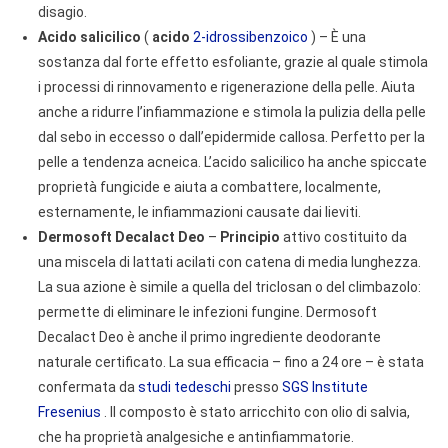
disagio.
Acido salicilico
(
acido
2-idrossibenzoico
) – È una
sostanza dal forte effetto esfoliante, grazie al quale stimola
i processi di rinnovamento e rigenerazione della pelle. Aiuta
anche a ridurre l’infiammazione e stimola la pulizia della pelle
dal sebo in eccesso o dall’epidermide callosa. Perfetto per la
pelle a tendenza acneica. L’acido salicilico ha anche spiccate
proprietà fungicide e aiuta a combattere, localmente,
esternamente, le infiammazioni causate dai lieviti.
Dermosoft Decalact Deo
–
Principio
attivo costituito da
una miscela di lattati acilati con catena di media lunghezza.
La sua azione è simile a quella del triclosan o del climbazolo:
permette di eliminare le infezioni fungine. Dermosoft
Decalact Deo è anche il primo ingrediente deodorante
naturale certificato. La sua efficacia – fino a 24 ore – è stata
confermata da
studi tedeschi
presso
SGS Institute
Fresenius
. Il composto è stato arricchito con olio di salvia,
che ha proprietà analgesiche e antinfiammatorie.