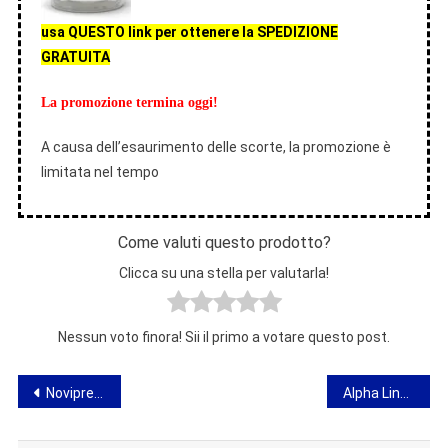
usa QUESTO link per ottenere la SPEDIZIONE
GRATUITA
La promozione termina oggi!
A causa dell’esaurimento delle scorte, la promozione è
limitata nel tempo
Come valuti questo prodotto?
Clicca su una stella per valutarla!
Nessun voto finora! Sii il primo a votare questo post.
Navigazione
Noviprena – opinione sulla preparazione per il miglioramento della vist
Alpha Lingmind – imparare l’inglese per i manichini – metodo innovativo di battiti binaurali!
articoli