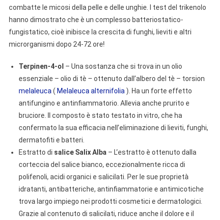
combatte le micosi della pelle e delle unghie. I test del trikenolo
hanno dimostrato che è un complesso batteriostatico-
fungistatico, cioè inibisce la crescita di funghi, lieviti e altri
microrganismi dopo 24-72 ore!
Terpinen-4-ol
– Una sostanza che si trova in un olio
essenziale – olio di tè – ottenuto dall’albero del tè – torsion
melaleuca
(
Melaleuca alternifolia
). Ha un forte effetto
antifungino e antinfiammatorio. Allevia anche prurito e
bruciore. Il composto è stato testato in vitro, che ha
confermato la sua efficacia nell’eliminazione di lieviti, funghi,
dermatofiti e batteri.
Estratto di
salice Salix Alba
– L’estratto è ottenuto dalla
corteccia del salice bianco, eccezionalmente ricca di
polifenoli, acidi organici e salicilati. Per le sue proprietà
idratanti, antibatteriche, antinfiammatorie e antimicotiche
trova largo impiego nei prodotti cosmetici e dermatologici.
Grazie al contenuto di salicilati, riduce anche il dolore e il