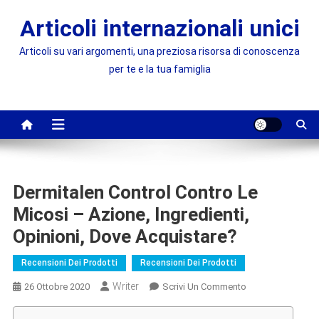
Skip
Articoli internazionali unici
to
content
Articoli su vari argomenti, una preziosa risorsa di conoscenza
per te e la tua famiglia
Dermitalen Control Contro Le
Micosi – Azione, Ingredienti,
Opinioni, Dove Acquistare?
Recensioni Dei Prodotti
Recensioni Dei Prodotti
Writer
On
26 Ottobre 2020
Scrivi Un Commento
Dermitalen
Control