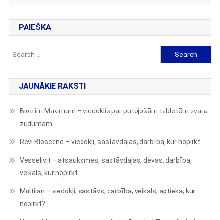
PAIEŠKA
Search
for:
JAUNĀKIE RAKSTI
Biotrim Maximum – viedoklis par putojošām tabletēm svara
zudumam
Revi Bloscone – viedokļi, sastāvdaļas, darbība, kur nopirkt
Vesselivit – atsauksmes, sastāvdaļas, devas, darbība,
veikals, kur nopirkt
Multilan – viedokļi, sastāvs, darbība, veikals, aptieka, kur
nopirkt?