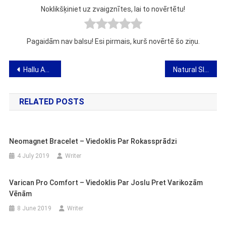
Noklikšķiniet uz zvaigznītes, lai to novērtētu!
Pagaidām nav balsu! Esi pirmais, kurš novērtē šo ziņu.
Post
Hallu Action – mājas līdzeklis pret bunjoniem – viedoklis un kur nopirkt?
Natural Slimin – atsauksmes, darbība, cena, kur nopirkt, veikals, aptieka
navigation
RELATED POSTS
Neomagnet Bracelet – Viedoklis Par Rokassprādzi
4 July 2019
Writer
Varican Pro Comfort – Viedoklis Par Joslu Pret Varikozām
Vēnām
8 June 2019
Writer