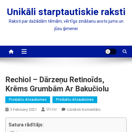
Skip
Unikāli starptautiskie raksti
to
content
Raksti par dažādām tēmām, vērtīgs zināšanu avots jums un
jūsu ģimenei
Rechiol – Dārzeņu Retinoīds,
Krēms Grumbām Ar Bakučiolu
Produktu Atsauksmes
Produktu Atsauksmes
Writer
On
3 February 2021
Uzraksti Komentāru
Rechiol
–
Satura rādītājs:
Dārzeņu