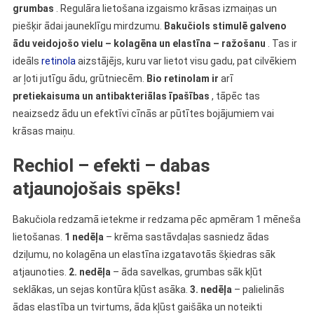
grumbas
. Regulāra lietošana izgaismo krāsas izmaiņas un
piešķir ādai jauneklīgu mirdzumu.
Bakučiols stimulē galveno
ādu veidojošo vielu – kolagēna un elastīna – ražošanu
.
Tas ir
ideāls
retinola
aizstājējs, kuru var lietot visu gadu, pat cilvēkiem
ar ļoti jutīgu ādu, grūtniecēm.
Bio retinolam ir
arī
pretiekaisuma un antibakteriālas īpašības
, tāpēc tas
neaizsedz ādu un efektīvi cīnās ar pūtītes bojājumiem vai
krāsas maiņu.
Rechiol – efekti – dabas
atjaunojošais spēks!
Bakučiola redzamā ietekme ir redzama pēc apmēram 1 mēneša
lietošanas.
1 nedēļa
– krēma sastāvdaļas sasniedz ādas
dziļumu, no kolagēna un elastīna izgatavotās šķiedras sāk
atjaunoties.
2. nedēļa
– āda savelkas, grumbas sāk kļūt
seklākas, un sejas kontūra kļūst asāka.
3. nedēļa
– palielinās
ādas elastība un tvirtums, āda kļūst gaišāka un noteikti