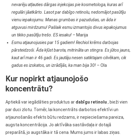
nevarēju atļauties dārgas injekcijas pie kosmetologa, kuras arī
regulāri jāatkārto. Lasot par dabīgo retinolu, nedomājot pasūtīju
vienu iepakojumu. Manas grumbas ir pazudušas, un āda ir
atguvusi mirdzumu! Pašlaik esmu izmantojis divus iepakojumus
un tikko pasūtīju trešo. ES iesaku!
– Marija
Esmu atjaunojusies par 15 gadiem! Rechiol krēms darbojas
pārsteidzoši. Āda kļūst barota, mitrināta un stingra. Es jūtos jauns,
kaut arī man ir 46 gadi. Es jautāju nesen satiktajam cilvēkam, cik
gadus es izskatos, un izrādījās, ka man bija 30!
– Ola
Kur nopirkt atjaunojošo
koncentrātu?
Aptiekā var iegādāties produktus ar
dabīgu retinolu
, bieži vien
par duci zlotu. Tomēr, lai koncentrāts darbotos efektīvi un
atjaunošanās efekts būtu redzams, ir nepieciešama pareiza,
augsta koncentrācija. Jo aktīvāka sastāvdaļa ir dotajā
preparātā, jo augstāka ir tā cena. Mums jums ir labas ziņas.