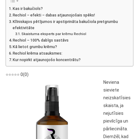
Retinoīds,
Kas ir bakučiols?
Krēms
Rechiol – efekti – dabas atjaunojošais spēks!
Grumbām
Klīniskajos pētījumos ir apstiprināta bakučiola pretgrumbu
Ar
efektivitāte
Bakučiolu
Skaistuma eksperts par krēmu Rechiol
Rechiol – 100% dabīgs sastāvs
Kā lietot grumbu krēmu?
Rechiol krēma atsauksmes:
Kur nopirkt atjaunojošo koncentrātu?
0
(
0
)
Neviena
sieviete
neizskatīsies
skaista, ja
nejutīsies
pievilcīga un
pārliecināta.
Diemžēl, kad