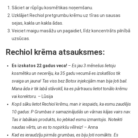
Sāciet ar rūpīgu kosmētikas noņemšanu.
Uzklājiet Rechiol pretgrumbu krēmu uz tīras un sausas
sejas, kakla un kakla ādas.
Veiciet maigu masāžu un pagaidiet, līdz koncentrāts pilnībā
uzsūcas.
Rechiol krēma atsauksmes:
Es izskatos 22 gadus veca!
–
Es jau 3 mēnešus lietoju
kosmētiku un necerēju, ka 35 gadu vecumā es izskatīšos tik
svaiga un jauna! Tas viss bez Botox injekcijām man bija ļoti bail.
Mana āda ir tik labā stāvoklī, ka es pārtraucu lietot tonālo krēmu
vai korektoru.
– Lūsija
Kopš sāku lietot Rechiol krēmu, man ir iespaids, ka esmu zaudējis
10 gadus: P Grumbas ir samazinājušās un vārnas kājas vairs nav.
Tas ir labākais produkts, ko jebkad esmu izmantojis. Noteikti
naudas vērts, un es to nopirkšu vēlreiz!
– Anna
Kad es ieraudzīju pirmās grumbas, es biju ļoti nomākts. Es