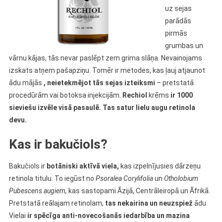
uz sejas
parādās
pirmās
grumbas un
vārnu kājas, tās nevar paslēpt zem grima slāņa. Nevainojams
izskats atņem pašapziņu. Tomēr ir metodes, kas ļauj atjaunot
ādu mājās
, neietekmējot tās sejas izteiksmi
– pretstatā
procedūrām vai botoksa injekcijām.
Rechiol
krēms
ir 1000
sieviešu izvēle visā pasaulē. Tas satur lielu augu retinola
devu.
Kas ir bakučiols?
Bakučiols ir
botāniski aktīvā viela,
kas izpelnījusies dārzeņu
retinola titulu. To iegūst no
Psoralea Corylifolia
un
Otholobium
Pubescens augiem,
kas sastopami Āzijā, Centrāleiropā un Āfrikā.
Pretstatā reālajam retinolam,
tas nekairina un neuzspiež
ādu.
Vielai
ir spēcīga anti-novecošanās iedarbība un mazina