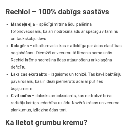
Rechiol – 100% dabīgs sastāvs
Mandeļu eļļa
– spēcīgi mitrina ādu, palēnina
fotonovecošanu, kā arī nodrošina ādu ar spēcīgu vitamīnu
un taukskābju devu.
Kolagēns
– olbaltumviela, kas ir atbildīga par ādas elastības
saglabāšanu. Diemžēl ar vecumu tā līmenis samazinās.
Rechiol krēms nodrošina ādas atjaunošanu ar kolagēna
deficītu.
Lakricas ekstrakts
– izgaismo un tonizē. Tas kavē baktēriju
pavairošanu, kas ir ideāli piemērots ādai ar pūtītes
bojājumiem.
C vitamīns
– dabisks antioksidants, kas neitralizē brīvo
radikāļu kaitīgo iedarbību uz ādu. Novērš krāsas un vecuma
plankumus, izlīdzina ādas toni.
Kā lietot grumbu krēmu?