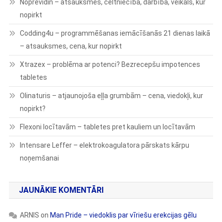
Noprevidin – atsauksmes, celtniecība, darbība, veikals, kur
nopirkt
Codding4u – programmēšanas iemācīšanās 21 dienas laikā
– atsauksmes, cena, kur nopirkt
Xtrazex – problēma ar potenci? Bezrecepšu impotences
tabletes
Olinaturis – atjaunojoša eļļa grumbām – cena, viedokļi, kur
nopirkt?
Flexoni locītavām – tabletes pret kauliem un locītavām
Intensare Leffer – elektrokoagulatora pārskats kārpu
noņemšanai
JAUNĀKIE KOMENTĀRI
ARNIS
on
Man Pride – viedoklis par vīriešu erekcijas gēlu