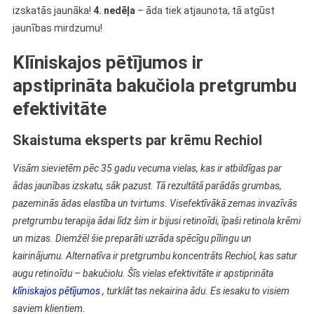
izskatās jaunāka!
4. nedēļa
– āda tiek atjaunota, tā atgūst
jaunības mirdzumu!
Klīniskajos pētījumos ir
apstiprināta bakučiola pretgrumbu
efektivitāte
Skaistuma eksperts par krēmu Rechiol
Visām sievietēm pēc 35 gadu vecuma vielas, kas ir atbildīgas par
ādas jaunības izskatu, sāk pazust. Tā rezultātā parādās grumbas,
pazeminās ādas elastība un tvirtums. Visefektīvākā zemas invazīvās
pretgrumbu terapija ādai līdz šim ir bijusi retinoīdi, īpaši retinola krēmi
un mizas. Diemžēl šie preparāti uzrāda spēcīgu pīlingu un
kairinājumu. Alternatīva ir pretgrumbu koncentrāts Rechiol, kas satur
augu retinoīdu – bakučiolu. Šīs vielas efektivitāte ir apstiprināta
klīniskajos pētījumos
, turklāt tas nekairina ādu. Es iesaku to visiem
saviem klientiem.