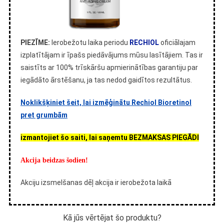
PIEZĪME:
Ierobežotu laika periodu
RECHIOL
oficiālajam
izplatītājam ir īpašs piedāvājums mūsu lasītājiem. Tas ir
saistīts ar 100% trīskāršu apmierinātības garantiju par
iegādāto ārstēšanu, ja tas nedod gaidītos rezultātus.
Noklikšķiniet šeit, lai izmēģinātu Rechiol Bioretinol
pret grumbām
izmantojiet šo saiti, lai saņemtu BEZMAKSAS PIEGĀDI
Akcija beidzas šodien!
Akciju izsmelšanas dēļ akcija ir ierobežota laikā
Kā jūs vērtējat šo produktu?