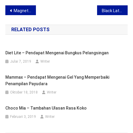
Navigasi
Magneto 500 Plus – pendapat tentang memasukkan bioenergy
Black Latte – pendapat tentang minuman ringan
kiriman
RELATED POSTS
Diet Lite – Pendapat Mengenai Bungkus Pelangsingan
Julai 7, 2019
Writer
Mammax – Pendapat Mengenai Gel Yang Memperbaiki
Penampilan Payudara
Oktober 18, 2018
Writer
Choco Mia – Tambahan Ulasan Rasa Koko
Februari 3, 2019
Writer