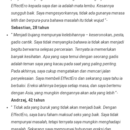
EffectEro kepada saya dan ia adalah mata lembu. Kesannya
sungguh baik. Saya mengesyorkannya, tidak ada gunanya merasa
letih dan berpura-pura bahawa masalah itu tidak wujud
“-
Sebastian, 28 tahun
“
Menjadi bujang mempunyai kelebihannya – keseronokan, pesta,
gadis cantik. Saya tidak menyangka bahawa ia tidak akan menjadi
begitu berwarna selepas perceraian. Ternyata ia memerlukan
banyak kesihatan. Apa yang saya temui dengan seorang gadis
adalah teman saya yang kacau pada saat yang paling penting.
Pada akhirnya, saya cukup mengatakan dan mencari jalan
penyelesaian. Saya membeli EffectEro dan sekarang saya tahu ia
berbaloi. Ereksi akhirnya berjaya setiap masa, dan saya bertemu
dengan Asia, yang mungkin dengannya akan ada yang lebih
“-
Andrzej, 42 tahun
”
Tidak ada yang buruk yang tidak akan menjadi baik. Dengan
EffectEro, saya baru faham maksud seks yang baik. Saya tidak
mempunyai masalah, tetapi ternyata saya mungkin menghadapi
masalah. Sekarang saya mempunyai hubungan ereksi dan