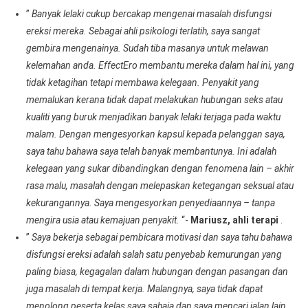
”
Banyak lelaki cukup bercakap mengenai masalah disfungsi
ereksi mereka. Sebagai ahli psikologi terlatih, saya sangat
gembira mengenainya. Sudah tiba masanya untuk melawan
kelemahan anda. EffectEro membantu mereka dalam hal ini, yang
tidak ketagihan tetapi membawa kelegaan. Penyakit yang
memalukan kerana tidak dapat melakukan hubungan seks atau
kualiti yang buruk menjadikan banyak lelaki terjaga pada waktu
malam. Dengan mengesyorkan kapsul kepada pelanggan saya,
saya tahu bahawa saya telah banyak membantunya. Ini adalah
kelegaan yang sukar dibandingkan dengan fenomena lain – akhir
rasa malu, masalah dengan melepaskan ketegangan seksual atau
kekurangannya. Saya mengesyorkan penyediaannya – tanpa
mengira usia atau kemajuan penyakit.
“-
Mariusz, ahli terapi
.
”
Saya bekerja sebagai pembicara motivasi dan saya tahu bahawa
disfungsi ereksi adalah salah satu penyebab kemurungan yang
paling biasa, kegagalan dalam hubungan dengan pasangan dan
juga masalah di tempat kerja. Malangnya, saya tidak dapat
menolong peserta kelas saya sahaja dan saya mencari jalan lain.