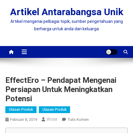
Skip
Artikel Antarabangsa Unik
to
content
Artikel mengenai pelbagai topik, sumber pengetahuan yang
berharga untuk anda dan keluarga
EffectEro – Pendapat Mengenai
Persiapan Untuk Meningkatkan
Potensi
Ulasan Produk
Ulasan Produk
Writer
On
Februari 8, 2019
Tulis Komen
EffectEro
–