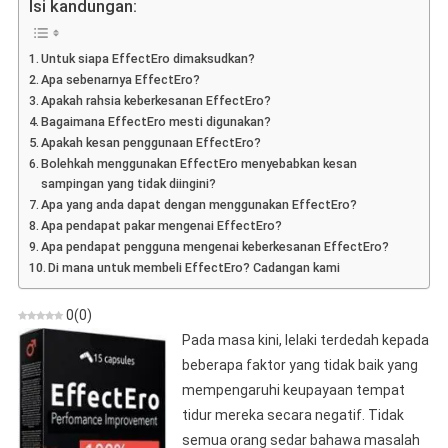
Isi kandungan:
Pendapat
Mengenai
Untuk siapa EffectEro dimaksudkan?
Persiapan
Apa sebenarnya EffectEro?
Untuk
Apakah rahsia keberkesanan EffectEro?
Meningkatkan
Bagaimana EffectEro mesti digunakan?
Potensi
Apakah kesan penggunaan EffectEro?
Bolehkah menggunakan EffectEro menyebabkan kesan
sampingan yang tidak diingini?
Apa yang anda dapat dengan menggunakan EffectEro?
Apa pendapat pakar mengenai EffectEro?
Apa pendapat pengguna mengenai keberkesanan EffectEro?
Di mana untuk membeli EffectEro? Cadangan kami
0
(
0
)
Pada masa kini, lelaki terdedah kepada
beberapa faktor yang tidak baik yang
mempengaruhi keupayaan tempat
tidur mereka secara negatif. Tidak
semua orang sedar bahawa masalah