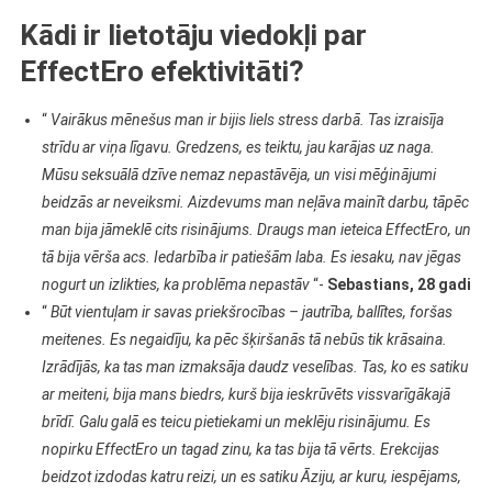
Kādi ir lietotāju viedokļi par
EffectEro efektivitāti?
“
Vairākus mēnešus man ir bijis liels stress darbā. Tas izraisīja
strīdu ar viņa līgavu. Gredzens, es teiktu, jau karājas uz naga.
Mūsu seksuālā dzīve nemaz nepastāvēja, un visi mēģinājumi
beidzās ar neveiksmi. Aizdevums man neļāva mainīt darbu, tāpēc
man bija jāmeklē cits risinājums. Draugs man ieteica EffectEro, un
tā bija vērša acs. Iedarbība ir patiešām laba. Es iesaku, nav jēgas
nogurt un izlikties, ka problēma nepastāv
“-
Sebastians, 28 gadi
“
Būt vientuļam ir savas priekšrocības – jautrība, ballītes, foršas
meitenes. Es negaidīju, ka pēc šķiršanās tā nebūs tik krāsaina.
Izrādījās, ka tas man izmaksāja daudz veselības. Tas, ko es satiku
ar meiteni, bija mans biedrs, kurš bija ieskrūvēts vissvarīgākajā
brīdī. Galu galā es teicu pietiekami un meklēju risinājumu. Es
nopirku EffectEro un tagad zinu, ka tas bija tā vērts. Erekcijas
beidzot izdodas katru reizi, un es satiku Āziju, ar kuru, iespējams,