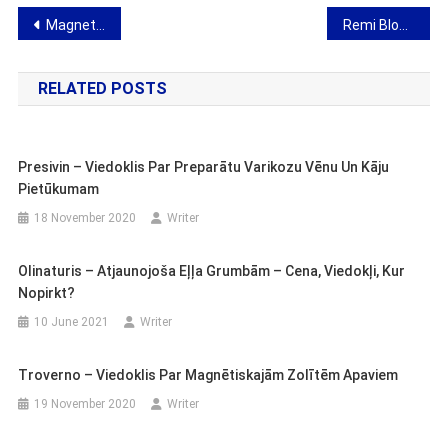
Post
Magneto 500 Plus – viedoklis par bioenerģijas ieliktņiem
Remi Bloston – viedoklis par preparāta uzlabošanos vēnu vēnā
navigation
RELATED POSTS
Presivin – Viedoklis Par Preparātu Varikozu Vēnu Un Kāju
Pietūkumam
18 November 2020
Writer
Olinaturis – Atjaunojoša Eļļa Grumbām – Cena, Viedokļi, Kur
Nopirkt?
10 June 2021
Writer
Troverno – Viedoklis Par Magnētiskajām Zolītēm Apaviem
19 November 2020
Writer