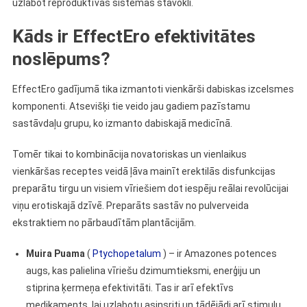
uzlabot reproduktīvās sistēmas stāvokli.
Kāds ir EffectEro efektivitātes
noslēpums?
EffectEro gadījumā tika izmantoti vienkārši dabiskas izcelsmes
komponenti. Atsevišķi tie veido jau gadiem pazīstamu
sastāvdaļu grupu, ko izmanto dabiskajā medicīnā.
Tomēr tikai to kombinācija novatoriskas un vienlaikus
vienkāršas receptes veidā ļāva mainīt erektilās disfunkcijas
preparātu tirgu un visiem vīriešiem dot iespēju reālai revolūcijai
viņu erotiskajā dzīvē. Preparāts sastāv no pulverveida
ekstraktiem no pārbaudītām plantācijām.
Muira Puama
(
Ptychopetalum
) – ir Amazones potences
augs, kas palielina vīriešu dzimumtieksmi, enerģiju un
stiprina ķermeņa efektivitāti. Tas ir arī efektīvs
medikaments, lai uzlabotu asinsriti un tādējādi arī stimulu