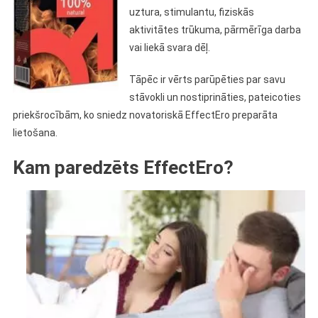
uztura, stimulantu, fiziskās
aktivitātes trūkuma, pārmērīga darba
vai liekā svara dēļ.
Tāpēc ir vērts parūpēties par savu
stāvokli un nostiprināties, pateicoties
priekšrocībām, ko sniedz novatoriskā EffectEro preparāta
lietošana.
Kam paredzēts EffectEro?