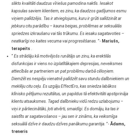
slikto kvalitāti daudzus vīriešus pamodina naktīs. Iesakot
kapsulas saviem klientiem, es zinu, ka daudzos gadījumos esmu
viņiem palīdzējis. Tas ir atvieglojums, kuru ir grūti salīdzināt ar
jebkuru citu parādību – kauna beigas, problēmas ar seksuālās
spriedzes izkraušanu vai tās trūkumu. Es iesaku sagatavoties –
neatkarīgi no kaites vecuma vai progresēšanas.
”-
Mariušs,
terapeits
.
“
Es strādāju kā motivējošs runātājs un zinu, ka erektilās
disfunkcijas ir viens no izplatītākajiem depresijas, neveiksmes
attiecībās ar partneriem un pat problēmu darbā cēloņiem.
Diemžēl es nespēju vienatnē palīdzēt savu stundu dalībniekiem un
meklēju citu ceļu. Es uzgāju EffectEro, kas sniedza labākos
klīnisko pētījumu rezultātus, un papildus tā efektivitāti apstiprināja
klientu atsauksmes. Tagad dalībnieku vidū redzu uzlabojumu –
viņi ir pārliecinātāki, ļoti atvērti, smaidīgi. Es domāju, ka tas ir
saistīts ar sagatavošanos – jau sen ir zināms, ka veiksmīga
seksuālā dzīve ir daudzu dzīves panākumu garantija.
”-
Ādams,
treneris