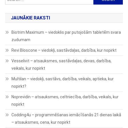
for:
JAUNĀKIE RAKSTI
Biotrim Maximum – viedoklis par putojošām tabletēm svara
zudumam
Revi Bloscone – viedokļi, sastāvdaļas, darbība, kur nopirkt
Vesselivit – atsauksmes, sastāvdaļas, devas, darbība,
veikals, kur nopirkt
Multilan – viedokļi, sastāvs, darbība, veikals, aptieka, kur
nopirkt?
Noprevidin – atsauksmes, celtniecība, darbība, veikals, kur
nopirkt
Codding4u – programmēšanas iemācīšanās 21 dienas laikā
– atsauksmes, cena, kur nopirkt