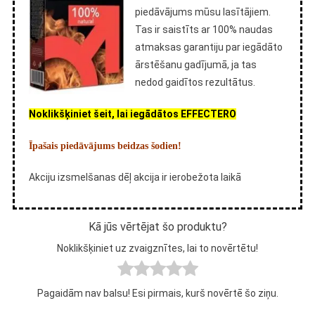
piedāvājums mūsu lasītājiem.
Tas ir saistīts ar 100% naudas
atmaksas garantiju par iegādāto
ārstēšanu gadījumā, ja tas
nedod gaidītos rezultātus.
Noklikšķiniet šeit, lai iegādātos EFFECTERO
Īpašais piedāvājums beidzas šodien!
Akciju izsmelšanas dēļ akcija ir ierobežota laikā
Kā jūs vērtējat šo produktu?
Noklikšķiniet uz zvaigznītes, lai to novērtētu!
Pagaidām nav balsu! Esi pirmais, kurš novērtē šo ziņu.