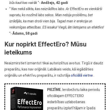
būs kaut kas vairāk
“-
Andžejs, 42 gadi
“
Nav nekā slikta, kas neizrādītos labs. Ar EffectEro es vienkārši
sapratu, ko nozīmē labs sekss. Man nebija problēmu, bet
izrādījās, ka man droši vien bija. Tagad man ir erekcija un
veiksmīgas attiecības. ES iesaku! Viegli, ātri lietojams un efektīvs!
”-
Ādams, 58 gadi
Kur nopirkt EffectEro? Mūsu
ieteikums
Neaizmirstiet izmantot tikai autorizētus avotus. Tirgū ir daudz
preparātu, kas nav oriģināli. Labākais veids, kā iegādāties
oriģinālu un efektīvu preparātu, ir ražotāja
oficiālā vietne
.
PIEZĪME.
Ierobežotu laika periodu
oficiālajam EFFECTERO
iedarbības uzlabošanas
preparātu izplatītājam ir īpašs