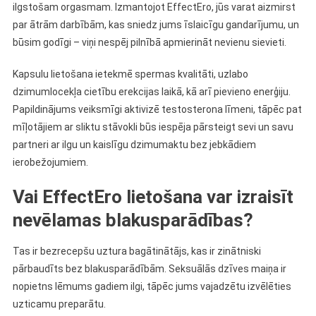
ilgstošam orgasmam. Izmantojot EffectEro, jūs varat aizmirst
par ātrām darbībām, kas sniedz jums īslaicīgu gandarījumu, un
būsim godīgi – viņi nespēj pilnībā apmierināt nevienu sievieti.
Kapsulu lietošana ietekmē spermas kvalitāti, uzlabo
dzimumlocekļa cietību erekcijas laikā, kā arī pievieno enerģiju.
Papildinājums veiksmīgi aktivizē testosterona līmeni, tāpēc pat
mīļotājiem ar sliktu stāvokli būs iespēja pārsteigt sevi un savu
partneri ar ilgu un kaislīgu dzimumaktu bez jebkādiem
ierobežojumiem.
Vai EffectEro lietošana var izraisīt
nevēlamas blakusparādības?
Tas ir bezrecepšu uztura bagātinātājs, kas ir zinātniski
pārbaudīts bez blakusparādībām. Seksuālās dzīves maiņa ir
nopietns lēmums gadiem ilgi, tāpēc jums vajadzētu izvēlēties
uzticamu preparātu.