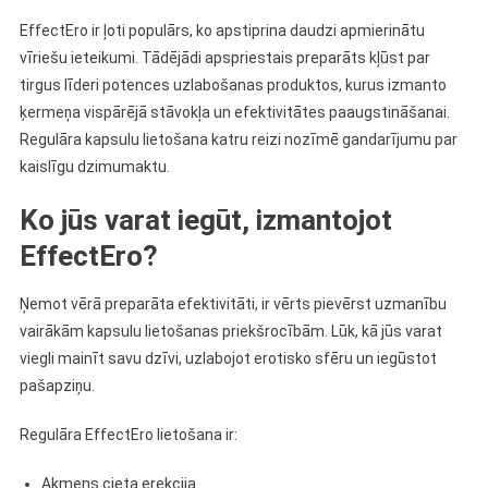
EffectEro ir ļoti populārs, ko apstiprina daudzi apmierinātu
vīriešu ieteikumi. Tādējādi apspriestais preparāts kļūst par
tirgus līderi potences uzlabošanas produktos, kurus izmanto
ķermeņa vispārējā stāvokļa un efektivitātes paaugstināšanai.
Regulāra kapsulu lietošana katru reizi nozīmē gandarījumu par
kaislīgu dzimumaktu.
Ko jūs varat iegūt, izmantojot
EffectEro?
Ņemot vērā preparāta efektivitāti, ir vērts pievērst uzmanību
vairākām kapsulu lietošanas priekšrocībām. Lūk, kā jūs varat
viegli mainīt savu dzīvi, uzlabojot erotisko sfēru un iegūstot
pašapziņu.
Regulāra EffectEro lietošana ir:
Akmens cieta erekcija