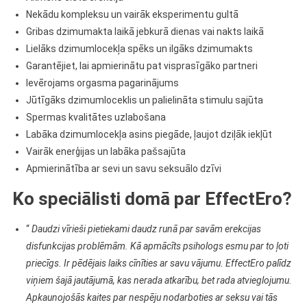
Nekādu kompleksu un vairāk eksperimentu gultā
Gribas dzimumakta laikā jebkurā dienas vai nakts laikā
Lielāks dzimumlocekļa spēks un ilgāks dzimumakts
Garantējiet, lai apmierinātu pat visprasīgāko partneri
Ievērojams orgasma pagarinājums
Jūtīgāks dzimumloceklis un palielināta stimulu sajūta
Spermas kvalitātes uzlabošana
Labāka dzimumlocekļa asins piegāde, ļaujot dziļāk iekļūt
Vairāk enerģijas un labāka pašsajūta
Apmierinātība ar sevi un savu seksuālo dzīvi
Ko speciālisti domā par EffectEro?
“
Daudzi vīrieši pietiekami daudz runā par savām erekcijas
disfunkcijas problēmām. Kā apmācīts psihologs esmu par to ļoti
priecīgs. Ir pēdējais laiks cīnīties ar savu vājumu. EffectEro palīdz
viņiem šajā jautājumā, kas nerada atkarību, bet rada atvieglojumu.
Apkaunojošās kaites par nespēju nodarboties ar seksu vai tās