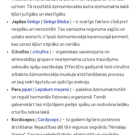
uztveri. Tā rezultātā dzimumloceklis katra dzimumakta laikā
kļūst jutīgāks un elastīgāks.
Japāņu
Ginkgo
(
Ginkgo Biloba
) – ir svarīgs faktors cīņā pret
nespēku un nervozitāti. Tas samazina noguruma sajūtu un
uzlabo asinsriti, it īpaši dzimumlocekļa kavernozajā ķermenī,
kas uzreiz kļūst stiprāks un cietāks.
Citrulīns
(
citrulīns
) – organiskais savienojums no
aminoskābju grupas ir neatņemama uztura traucējumu
seksuālo spēju sastāvdaļa. EffectEro gadījumā tieši citrulīns
atbalsta dzimumlocekļa muskuļa atdzīvināšanas procesu
un ļauj veikt ilgstošu un spēcīgu erekciju.
Peru
pipari
(
Lepidium meyenii
) – palielina dzimumaktivitāti
un regulē hormonālo līdzsvaru organismā. Tomēr
galvenokārt tas mīļotājiem piešķir spēku un nodrošina lielāku
izturību seksa laikā.
Kordicepss
(
Cordyceps
) – to gadiem ilgi lieto potences
ārstēšanai. Nejaušības dēļ tā ir ieguvusi segvārdu “Himalaju
Viagra”. Tas ļauj palielināt libido, efektivitāti un vispārējo