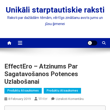
Skip
Unikāli starptautiskie raksti
to
content
Raksti par dažādām tēmām, vērtīgs zināšanu avots jums un
jūsu ģimenei
EffectEro – Atzinums Par
Sagatavošanos Potences
Uzlabošanai
Produktu Atsauksmes
Produktu Atsauksmes
Writer
On
8 February 2019
Uzraksti Komentāru
EffectEro
–