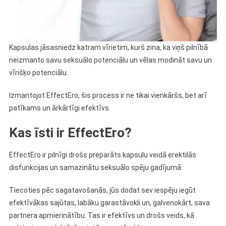
Kapsulas jāsasniedz katram vīrietim, kurš zina, ka viņš pilnībā
neizmanto savu seksuālo potenciālu un vēlas modināt savu un
vīrišķo potenciālu.
Izmantojot EffectEro, šis process ir ne tikai vienkāršs, bet arī
patīkams un ārkārtīgi efektīvs.
Kas īsti ir EffectEro?
EffectEro ir pilnīgi drošs preparāts kapsulu veidā erektilās
disfunkcijas un samazinātu seksuālo spēju gadījumā.
Tiecoties pēc sagatavošanās, jūs dodat sev iespēju iegūt
efektīvākas sajūtas, labāku garastāvokli un, galvenokārt, sava
partnera apmierinātību. Tas ir efektīvs un drošs veids, kā