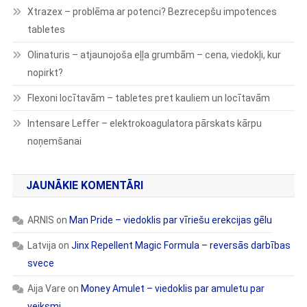
Xtrazex – problēma ar potenci? Bezrecepšu impotences
tabletes
Olinaturis – atjaunojoša eļļa grumbām – cena, viedokļi, kur
nopirkt?
Flexoni locītavām – tabletes pret kauliem un locītavām
Intensare Leffer – elektrokoagulatora pārskats kārpu
noņemšanai
JAUNĀKIE KOMENTĀRI
ARNIS
on
Man Pride – viedoklis par vīriešu erekcijas gēlu
Latvija
on
Jinx Repellent Magic Formula – reversās darbības
svece
Aija Vare
on
Money Amulet – viedoklis par amuletu par
veiksmi