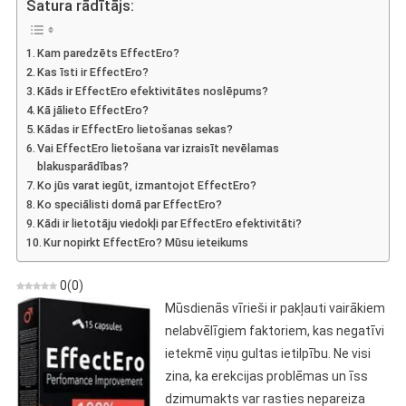
Satura rādītājs:
Atzinums
Par
Kam paredzēts EffectEro?
Sagatavošanos
Kas īsti ir EffectEro?
Potences
Kāds ir EffectEro efektivitātes noslēpums?
Uzlabošanai
Kā jālieto EffectEro?
Kādas ir EffectEro lietošanas sekas?
Vai EffectEro lietošana var izraisīt nevēlamas
blakusparādības?
Ko jūs varat iegūt, izmantojot EffectEro?
Ko speciālisti domā par EffectEro?
Kādi ir lietotāju viedokļi par EffectEro efektivitāti?
Kur nopirkt EffectEro? Mūsu ieteikums
0
(
0
)
Mūsdienās vīrieši ir pakļauti vairākiem
nelabvēlīgiem faktoriem, kas negatīvi
ietekmē viņu gultas ietilpību. Ne visi
zina, ka erekcijas problēmas un īss
dzimumakts var rasties nepareiza