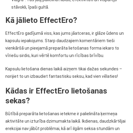
stāvokli, īpaši gultā.
Kā jālieto EffectEro?
EffectEro gadījumā viss, kas jums jāatceras, ir glāze ūdens un
kapsulu iepakojums. Starp daudzajiem komentāriem tieši
vienkāršā un pieejamā preparāta lietošanas forma iekaro to
vīriešu sirdis, kuri vērtē komfortu un rīcības brīvību.
Kapsulu lietošana dienas laikā aizņem tikai dažas sekundes –
norijiet to un izbaudiet fantastisku seksu, kad vien vēlaties!
Kādas ir EffectEro lietošanas
sekas?
Būtībā preparāta lietošanas ietekme ir palielināta ķermeņa
aktivitāte un izturība dzimumakta laikā. Ikdienas, daudzkārtējai
erekcijai nav jābūt problēmai, kā arī ilgām seksa stundām un