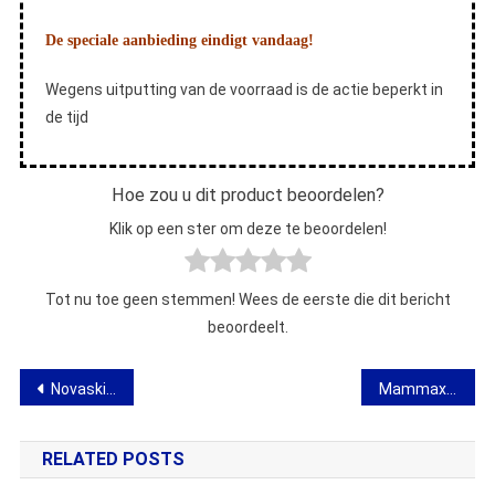
De speciale aanbieding eindigt vandaag!
Wegens uitputting van de voorraad is de actie beperkt in
de tijd
Hoe zou u dit product beoordelen?
Klik op een ster om deze te beoordelen!
Tot nu toe geen stemmen! Wees de eerste die dit bericht
beoordeelt.
Bericht
Novaskin – mening over een innovatief verjongend serum
Mammax – mening over een gel die het uiterlijk van de borst verbetert
navigatie
RELATED POSTS