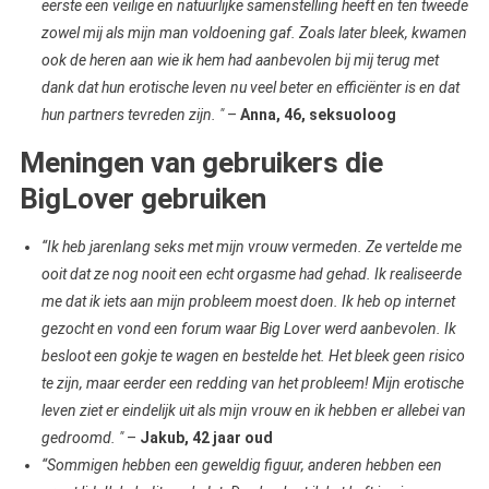
eerste een veilige en natuurlijke samenstelling heeft en ten tweede
zowel mij als mijn man voldoening gaf. Zoals later bleek, kwamen
ook de heren aan wie ik hem had aanbevolen bij mij terug met
dank dat hun erotische leven nu veel beter en efficiënter is en dat
hun partners tevreden zijn. "
–
Anna, 46, seksuoloog
Meningen van gebruikers die
BigLover gebruiken
“Ik heb jarenlang seks met mijn vrouw vermeden. Ze vertelde me
ooit dat ze nog nooit een echt orgasme had gehad. Ik realiseerde
me dat ik iets aan mijn probleem moest doen. Ik heb op internet
gezocht en vond een forum waar Big Lover werd aanbevolen. Ik
besloot een gokje te wagen en bestelde het. Het bleek geen risico
te zijn, maar eerder een redding van het probleem! Mijn erotische
leven ziet er eindelijk uit als mijn vrouw en ik hebben er allebei van
gedroomd. "
–
Jakub, 42 jaar oud
“Sommigen hebben een geweldig figuur, anderen hebben een