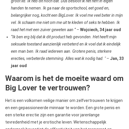
groot lid. Ik heb dit noch dat. Dus besloot ik het heft in eigen
handen te nemen. Ik ga naar de sportschool, eet goed en,
belangrijker nog, kocht een BigLover. Ik voel me veel beter in mijn
vel. Ik schaam me niet om me uit te kleden of seks te hebben. Ik
raad het met een zuiver geweten aan ”
–
Wojciech, 34 jaar oud
“Ik ben erg blij dat ik dit product heb gevonden. Het heeft mijn
seksuele toestand aanzienlijk verbeterd en ik voel dat ik eindelijk
een man ben. Ik raad iedereen aan. Grotere penis, sterkere
erecties, verbeterde stemming. Alles wat ik nodig had. "
–
Jan, 33
jaar oud
Waarom is het de moeite waard om
Big Lover te vertrouwen?
Het is een volkomen veilige manier om zelfvertrouwen te krijgen
en een gepassioneerde minnaar te worden. Een grote penis en
een sterke erectie zijn een garantie voor jarenlange
tevredenheid met je erotische leven. Wetenschappelijk