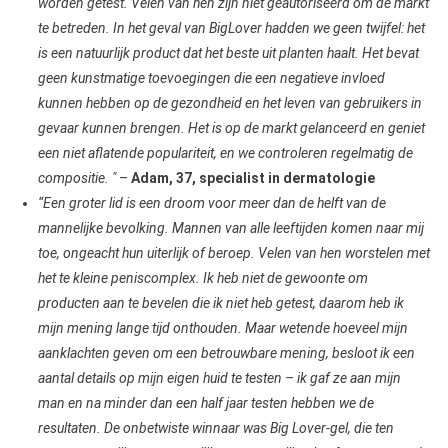
worden getest. Velen van hen zijn niet geautoriseerd om de markt
te betreden. In het geval van BigLover hadden we geen twijfel: het
is een natuurlijk product dat het beste uit planten haalt. Het bevat
geen kunstmatige toevoegingen die een negatieve invloed
kunnen hebben op de gezondheid en het leven van gebruikers in
gevaar kunnen brengen. Het is op de markt gelanceerd en geniet
een niet aflatende populariteit, en we controleren regelmatig de
compositie. "
–
Adam, 37, specialist in dermatologie
“Een groter lid is een droom voor meer dan de helft van de
mannelijke bevolking. Mannen van alle leeftijden komen naar mij
toe, ongeacht hun uiterlijk of beroep. Velen van hen worstelen met
het te kleine peniscomplex. Ik heb niet de gewoonte om
producten aan te bevelen die ik niet heb getest, daarom heb ik
mijn mening lange tijd onthouden. Maar wetende hoeveel mijn
aanklachten geven om een betrouwbare mening, besloot ik een
aantal details op mijn eigen huid te testen – ik gaf ze aan mijn
man en na minder dan een half jaar testen hebben we de
resultaten. De onbetwiste winnaar was Big Lover-gel, die ten