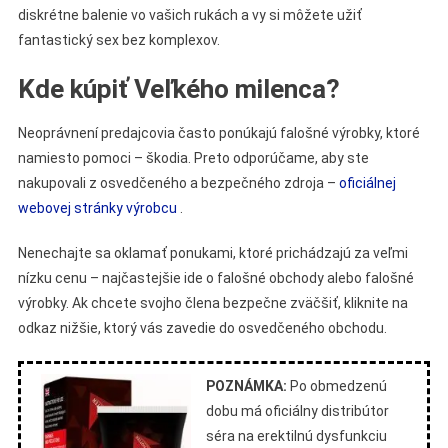
diskrétne balenie vo vašich rukách a vy si môžete užiť
fantastický sex bez komplexov.
Kde kúpiť Veľkého milenca?
Neoprávnení predajcovia často ponúkajú falošné výrobky, ktoré
namiesto pomoci – škodia. Preto odporúčame, aby ste
nakupovali z osvedčeného a bezpečného zdroja –
oficiálnej
webovej stránky výrobcu
.
Nenechajte sa oklamať ponukami, ktoré prichádzajú za veľmi
nízku cenu – najčastejšie ide o falošné obchody alebo falošné
výrobky. Ak chcete svojho člena bezpečne zväčšiť, kliknite na
odkaz nižšie, ktorý vás zavedie do osvedčeného obchodu.
POZNÁMKA:
Po obmedzenú
dobu má oficiálny distribútor
séra na erektilnú dysfunkciu