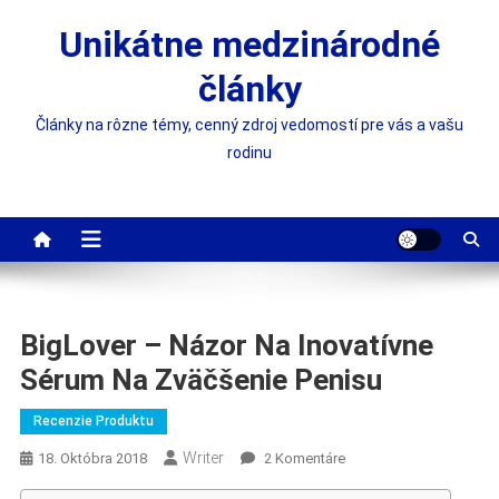
Skip
Unikátne medzinárodné
to
content
články
Články na rôzne témy, cenný zdroj vedomostí pre vás a vašu
rodinu
BigLover – Názor Na Inovatívne
Sérum Na Zväčšenie Penisu
Recenzie Produktu
Writer
Na
18. Októbra 2018
2 Komentáre
BigLover