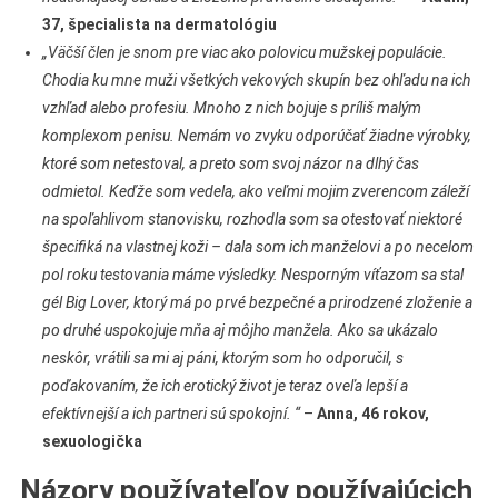
37, špecialista na dermatológiu
„Väčší člen je snom pre viac ako polovicu mužskej populácie.
Chodia ku mne muži všetkých vekových skupín bez ohľadu na ich
vzhľad alebo profesiu. Mnoho z nich bojuje s príliš malým
komplexom penisu. Nemám vo zvyku odporúčať žiadne výrobky,
ktoré som netestoval, a preto som svoj názor na dlhý čas
odmietol. Keďže som vedela, ako veľmi mojim zverencom záleží
na spoľahlivom stanovisku, rozhodla som sa otestovať niektoré
špecifiká na vlastnej koži – dala som ich manželovi a po necelom
pol roku testovania máme výsledky. Nesporným víťazom sa stal
gél Big Lover, ktorý má po prvé bezpečné a prirodzené zloženie a
po druhé uspokojuje mňa aj môjho manžela. Ako sa ukázalo
neskôr, vrátili sa mi aj páni, ktorým som ho odporučil, s
poďakovaním, že ich erotický život je teraz oveľa lepší a
efektívnejší a ich partneri sú spokojní. “
–
Anna, 46 rokov,
sexuologička
Názory používateľov používajúcich