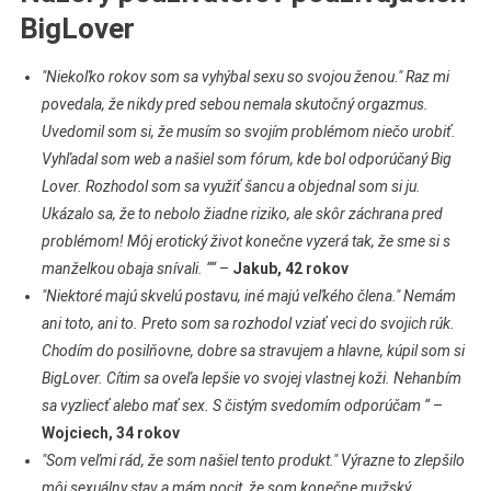
BigLover
"Niekoľko rokov som sa vyhýbal sexu so svojou ženou." Raz mi
povedala, že nikdy pred sebou nemala skutočný orgazmus.
Uvedomil som si, že musím so svojím problémom niečo urobiť.
Vyhľadal som web a našiel som fórum, kde bol odporúčaný Big
Lover. Rozhodol som sa využiť šancu a objednal som si ju.
Ukázalo sa, že to nebolo žiadne riziko, ale skôr záchrana pred
problémom! Môj erotický život konečne vyzerá tak, že sme si s
manželkou obaja snívali. ““
–
Jakub, 42 rokov
"Niektoré majú skvelú postavu, iné majú veľkého člena." Nemám
ani toto, ani to. Preto som sa rozhodol vziať veci do svojich rúk.
Chodím do posilňovne, dobre sa stravujem a hlavne, kúpil som si
BigLover. Cítim sa oveľa lepšie vo svojej vlastnej koži. Nehanbím
sa vyzliecť alebo mať sex. S čistým svedomím odporúčam “
–
Wojciech, 34 rokov
"Som veľmi rád, že som našiel tento produkt." Výrazne to zlepšilo
môj sexuálny stav a mám pocit, že som konečne mužský.