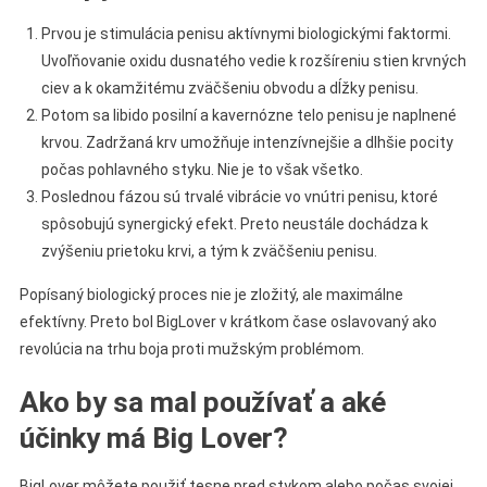
Prvou je stimulácia penisu aktívnymi biologickými faktormi.
Uvoľňovanie oxidu dusnatého vedie k rozšíreniu stien krvných
ciev a k okamžitému zväčšeniu obvodu a dĺžky penisu.
Potom sa libido posilní a kavernózne telo penisu je naplnené
krvou. Zadržaná krv umožňuje intenzívnejšie a dlhšie pocity
počas pohlavného styku. Nie je to však všetko.
Poslednou fázou sú trvalé vibrácie vo vnútri penisu, ktoré
spôsobujú synergický efekt. Preto neustále dochádza k
zvýšeniu prietoku krvi, a tým k zväčšeniu penisu.
Popísaný biologický proces nie je zložitý, ale maximálne
efektívny. Preto bol BigLover v krátkom čase oslavovaný ako
revolúcia na trhu boja proti mužským problémom.
Ako by sa mal používať a aké
účinky má Big Lover?
BigLover môžete použiť tesne pred stykom alebo počas svojej