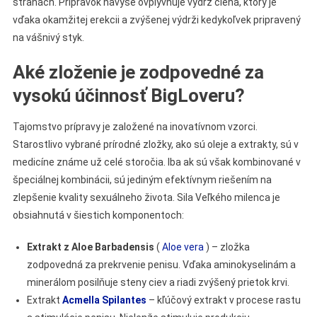
stranách. Prípravok navyše ovplyvňuje výdrž člena, ktorý je
vďaka okamžitej erekcii a zvýšenej výdrži kedykoľvek pripravený
na vášnivý styk.
Aké zloženie je zodpovedné za
vysokú účinnosť BigLoveru?
Tajomstvo prípravy je založené na inovatívnom vzorci.
Starostlivo vybrané prírodné zložky, ako sú oleje a extrakty, sú v
medicíne známe už celé storočia. Iba ak sú však kombinované v
špeciálnej kombinácii, sú jediným efektívnym riešením na
zlepšenie kvality sexuálneho života. Sila Veľkého milenca je
obsiahnutá v šiestich komponentoch:
Extrakt z Aloe Barbadensis
(
Aloe vera
) – zložka
zodpovedná za prekrvenie penisu. Vďaka aminokyselinám a
minerálom posilňuje steny ciev a riadi zvýšený prietok krvi.
Extrakt
Acmella Spilantes
– kľúčový extrakt v procese rastu