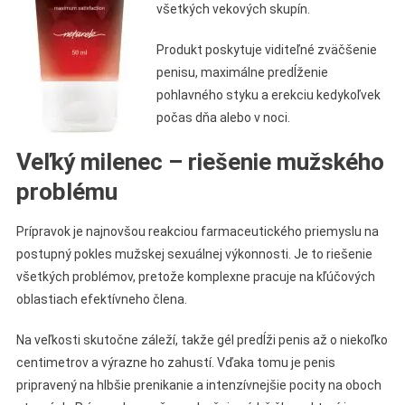
všetkých vekových skupín.
Produkt poskytuje viditeľné zväčšenie
penisu, maximálne predĺženie
pohlavného styku a erekciu kedykoľvek
počas dňa alebo v noci.
Veľký milenec – riešenie mužského
problému
Prípravok je najnovšou reakciou farmaceutického priemyslu na
postupný pokles mužskej sexuálnej výkonnosti. Je to riešenie
všetkých problémov, pretože komplexne pracuje na kľúčových
oblastiach efektívneho člena.
Na veľkosti skutočne záleží, takže gél predĺži penis až o niekoľko
centimetrov a výrazne ho zahustí. Vďaka tomu je penis
pripravený na hlbšie prenikanie a intenzívnejšie pocity na oboch