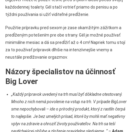
každodennej toalety. Gél stačí votrieť priamo do penisu a po
týždni používania si užiť viditeľné predĺženie.
Použitie prípravku pred sexom je zase okamžitým zážitkom a
predĺženým potešením pre obe strany. Gél je možné používať
minimálne mesiac a dá sa predĺžiť až o 4 cm! Napriek tomu stojí
za to používať prípravok dlhšie na intenzívnejšie vnemy a
neustále predlžovanie orgazmov.
Názory špecialistov na účinnosť
Big Lover
„Každý prípravok uvedený na trh musí byť dôkladne otestovaný.
Mnoho z nich nemá povolenie na vstup na trh. V prípade BigLover
sme nepochybovali – ide o prírodný produkt, ktorý z rastlín čerpá
to najlepšie. Je bez umelých prísad, ktoré by mohli mať negatívny
vplyv na zdravie a ohroziť životy používateľov. Na trh sa teší
neutíchajúcej obľube a zloženie pravidelne sledujeme. “
–
Adam,