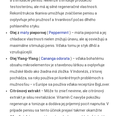
a stimulácie penisu. Nielenže stimuluje produkciu
testosterónu, ale má aj silné regeneračné vlastnosti.
Rekonštrukcia tkaniva umožňuje zväčšenie penisu a
ovplyvňuje jeho pružnosť a trvanlivosť počas dlhého
pohlavného styku.
Olej z
mäty
piepornej
(
Peppermint
) – mäta pieporná a jej
chladiace vlastnosti nielen znižujú únavu, ale aj osviežujú a
maximálne stimulujú penis. Vďaka tomu je styk dlhší a
vzrušujúcejší.
Olej Ylang-Ylang
(
Cananga odorata
) – vďaka bohatému
obsahu mikroelementov je stavebnou látkou a ovplyvňuje
mužské libido ako žiadna iná zložka. V Indonézii, z ktorej
pochádza, sa roky používa pri konkrétnych problémoch s
mužnosťou – v Európe sa používa vďaka receptúre BigLover.
Citrónový extrakt
– Môže to znieť nevinne, ale citrónový
extrakt je silou revitalizácie. Vitamín C navyše pokožku
regeneruje a tonizuje a dodáva jej príjemný pocit napnutia. V
prípade penisu sa tento účinok prejaví takmer okamžite