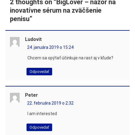
2 thoughts on “
BigLover – názor na
inovatívne sérum na zväčšenie
penisu
”
Ludovit
24. januára 2019 o 15:24
Chcem sa opýtať účinkuje na rast aj v kľude?
Odpovedať
Peter
22. februára 2019 o 2:32
I am interested
Odpovedať