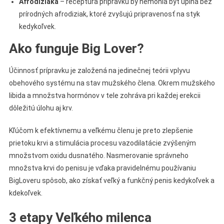
Afrodiziaká
– receptúra prípravku by nemohla byť úplná bez
prírodných afrodiziak, ktoré zvyšujú pripravenosť na styk
kedykoľvek.
Ako funguje Big Lover?
Účinnosť prípravku je založená na jedinečnej teórii vplyvu
obehového systému na stav mužského člena. Okrem mužského
libida a množstva hormónov v tele zohráva pri každej erekcii
dôležitú úlohu aj krv.
Kľúčom k efektívnemu a veľkému členu je preto zlepšenie
prietoku krvi a stimulácia procesu vazodilatácie zvýšeným
množstvom oxidu dusnatého. Nasmerovanie správneho
množstva krvi do penisu je vďaka pravidelnému používaniu
BigLoveru spôsob, ako získať veľký a funkčný penis kedykoľvek a
kdekoľvek.
3 etapy Veľkého milenca