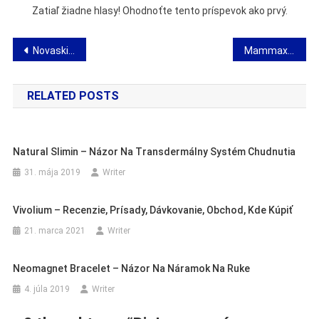
Zatiaľ žiadne hlasy! Ohodnoťte tento príspevok ako prvý.
Navigácia
Novaskin – názor na inovatívne omladzujúce sérum
Mammax – názor na gél, ktorý zlepšuje vzhľad pŕs
v
RELATED POSTS
článku
Natural Slimin – Názor Na Transdermálny Systém Chudnutia
31. mája 2019
Writer
Vivolium – Recenzie, Prísady, Dávkovanie, Obchod, Kde Kúpiť
21. marca 2021
Writer
Neomagnet Bracelet – Názor Na Náramok Na Ruke
4. júla 2019
Writer