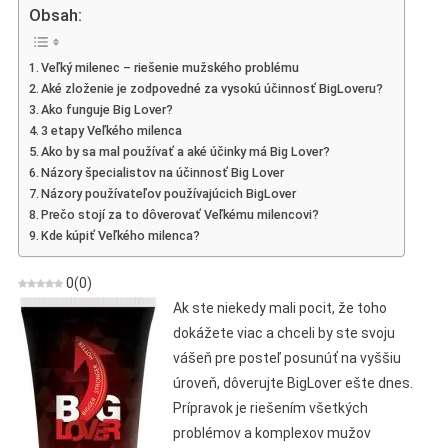
–
Obsah:
Názor
Na
Veľký milenec – riešenie mužského problému
Inovatívne
Aké zloženie je zodpovedné za vysokú účinnosť BigLoveru?
Sérum
Ako funguje Big Lover?
Na
3 etapy Veľkého milenca
Zväčšenie
Ako by sa mal používať a aké účinky má Big Lover?
Penisu
Názory špecialistov na účinnosť Big Lover
Názory používateľov používajúcich BigLover
Prečo stojí za to dôverovať Veľkému milencovi?
Kde kúpiť Veľkého milenca?
0
(
0
)
Ak ste niekedy mali pocit, že toho
dokážete viac a chceli by ste svoju
vášeň pre posteľ posunúť na vyššiu
úroveň, dôverujte BigLover ešte dnes.
Prípravok je riešením všetkých
problémov a komplexov mužov