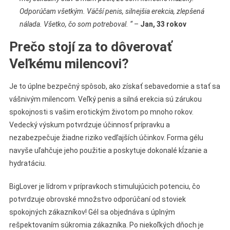
Odporúčam všetkým. Väčší penis, silnejšia erekcia, zlepšená
nálada. Všetko, čo som potreboval. “
–
Jan, 33 rokov
Prečo stojí za to dôverovať
Veľkému milencovi?
Je to úplne bezpečný spôsob, ako získať sebavedomie a stať sa
vášnivým milencom. Veľký penis a silná erekcia sú zárukou
spokojnosti s vašim erotickým životom po mnoho rokov.
Vedecký výskum potvrdzuje účinnosť prípravku a
nezabezpečuje žiadne riziko vedľajších účinkov. Forma gélu
navyše uľahčuje jeho použitie a poskytuje dokonalé kĺzanie a
hydratáciu.
BigLover je lídrom v prípravkoch stimulujúcich potenciu, čo
potvrdzuje obrovské množstvo odporúčaní od stoviek
spokojných zákazníkov! Gél sa objednáva s úplným
rešpektovaním súkromia zákazníka. Po niekoľkých dňoch je