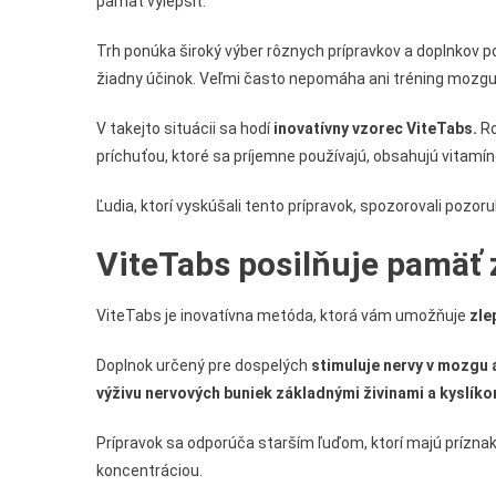
pamäť vylepšiť.
Trh ponúka široký výber rôznych prípravkov a doplnkov p
žiadny účinok. Veľmi často nepomáha ani tréning mozgu a
V takejto situácii sa hodí
inovatívny vzorec ViteTabs.
Ro
príchuťou, ktoré sa príjemne používajú, obsahujú vitamí
Ľudia, ktorí vyskúšali tento prípravok, spozorovali pozor
ViteTabs posilňuje pamäť 
ViteTabs je inovatívna metóda, ktorá vám umožňuje
zle
Doplnok určený pre dospelých
stimuluje nervy v mozgu 
výživu nervových buniek základnými živinami a kyslík
Prípravok sa odporúča starším ľuďom, ktorí majú prízna
koncentráciou.