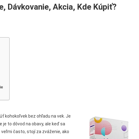
e, Dávkovanie, Akcia, Kde Kúpiť?
ie
ť kohokoľvek bez ohľadu na vek. Je
je to dôvod na obavy, ale keď sa
eľmi často, stojí za zváženie, ako