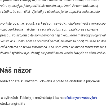
eľmi opatrný pri jeho použití, ale musím sa priznať, že som bol naozaj
etko, čo som čítal. Výsledky v učení sa rýchlo objavili a sedenie bolo
ovorí staroba, nie radosť, a aj keď som sa vždy mohol pochváliť vynikajúcou
m zabudol iba na malicherné veci, ale potom som zažil čoraz vážnejšie
ečo … vo svojom byte som nemohol nájsť veci, ktoré mali roky svoje trval
j situácii. Snažil som sa precvičiť pamäť, ale malo to pocit, že sa to zo dň
ať a deti ma pošlú do starobinca. Keď som čítal o účinkoch tabliet ViteTabs
ívam 5 týždňov a je úžasný, ale pamäť sa mi vracia! Navyše sa cítim lepšie 
 Náš názor
odukt dostal ku každému človeku, a preto sa distribúcie prípravku
h a bylinkách. Tablety je možné kúpiť iba na
oficiálnych webových
áruku originality.