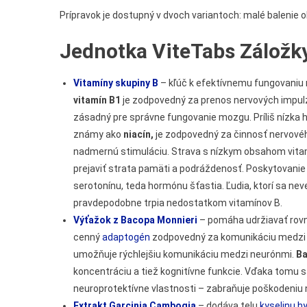
Prípravok je dostupný v dvoch variantoch: malé balenie 
Jednotka ViteTabs Záložk
Vitamíny skupiny B
– kľúč k efektívnemu fungovaniu
vitamín B1
je zodpovedný za prenos nervových impulz
zásadný pre správne fungovanie mozgu. Príliš nízka
známy ako
niacín,
je zodpovedný za činnosť nervové
nadmernú stimuláciu. Strava s nízkym obsahom vita
prejaviť strata pamäti a podráždenosť. Poskytovanie 
serotonínu, teda hormónu šťastia. Ľudia, ktorí sa n
pravdepodobne trpia nedostatkom vitamínov B.
Výťažok z Bacopa Monnieri
– pomáha udržiavať rovn
cenný
adaptogén
zodpovedný za komunikáciu medzi n
umožňuje rýchlejšiu komunikáciu medzi neurónmi.
Ba
koncentráciu a tiež kognitívne funkcie. Vďaka tomu s
neuroprotektívne vlastnosti – zabraňuje poškodeniu
Extrakt Garcinia Cambogia
– dodáva telu
kyselinu h