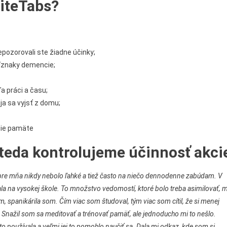
ViteTabs?
nepozorovali ste žiadne účinky;
ríznaky demencie;
a práci a času;
ja sa vyjsť z domu;
nie pamäte
 teda kontrolujeme účinnosť akci
pre mňa nikdy nebolo ľahké a tiež často na niečo dennodenne zabúdam. V
la na vysokej škole. To množstvo vedomostí, ktoré bolo treba asimilovať, 
, spanikárila som. Čím viac som študoval, tým viac som cítil, že si menej
 Snažil som sa meditovať a trénovať pamäť, ale jednoducho mi to nešlo.
o používala a veľmi jej to pomohlo naučiť sa. Dala mi odkaz, kde som si