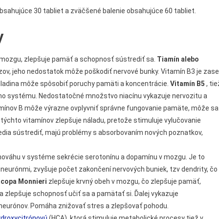
obsahujúce 30 tabliet a zväčšené balenie obsahujúce 60 tabliet.
y
 mozgu, zlepšuje pamäť a schopnosť sústrediť sa.
Tiamín alebo
ov, jeho nedostatok môže poškodiť nervové bunky. Vitamín B3 je zase
 hladina môže spôsobiť poruchy pamäti a koncentrácie.
Vitamín B5
, tie
ho systému. Nedostatočné množstvo niacínu vykazuje nervozitu a
mínov B môže výrazne ovplyvniť správne fungovanie pamäte, môže sa
týchto vitamínov zlepšuje náladu, pretože stimuluje vylučovanie
evedia sústrediť, majú problémy s absorbovaním nových poznatkov,
ováhu v systéme sekrécie serotonínu a dopamínu v mozgu. Je to
eurónmi, zvyšuje počet zakončení nervových buniek, tzv dendrity, čo
copa Monnieri
zlepšuje krvný obeh v mozgu, čo zlepšuje pamäť,
a zlepšuje schopnosť učiť sa a pamätať si. Ďalej vykazuje
 neurónov. Pomáha znižovať stres a zlepšovať pohodu.
ydroxycitrónovú
(HCA), ktorá stimuluje metabolické procesy tiež v