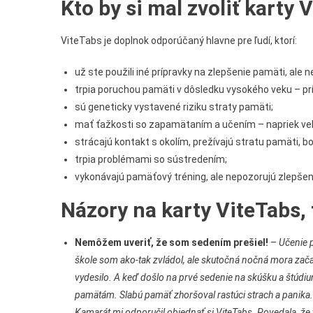
Kto by si mal zvoliť karty 
ViteTabs je doplnok odporúčaný hlavne pre ľudí, ktorí:
už ste použili iné prípravky na zlepšenie pamäti, ale 
trpia poruchou pamäti v dôsledku vysokého veku – p
sú geneticky vystavené riziku straty pamäti;
mať ťažkosti so zapamätaním a učením – napriek veľ
strácajú kontakt s okolím, prežívajú stratu pamäti, bo
trpia problémami so sústredením;
vykonávajú pamäťový tréning, ale nepozorujú zlepše
Názory na karty ViteTabs,
Nemôžem uveriť, že som sedením prešiel!
–
Učenie 
škole som ako-tak zvládol, ale skutočná nočná mora zača
vydesilo. A keď došlo na prvé sedenie na skúšku a štúdium
pamätám. Slabú pamäť zhoršoval rastúci strach a panika.
Kamarát mi odporučil objednať si ViteTabs. Povedala, že t