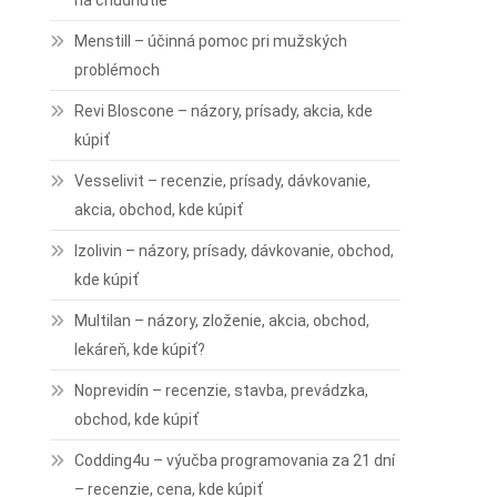
na chudnutie
Menstill – účinná pomoc pri mužských
problémoch
Revi Bloscone – názory, prísady, akcia, kde
kúpiť
Vesselivit – recenzie, prísady, dávkovanie,
akcia, obchod, kde kúpiť
Izolivin – názory, prísady, dávkovanie, obchod,
kde kúpiť
Multilan – názory, zloženie, akcia, obchod,
lekáreň, kde kúpiť?
Noprevidín – recenzie, stavba, prevádzka,
obchod, kde kúpiť
Codding4u – výučba programovania za 21 dní
– recenzie, cena, kde kúpiť