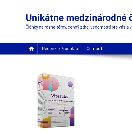
Skip
to
Unikátne medzinárodné 
content
Články na rôzne témy, cenný zdroj vedomostí pre vás a 
Recenzie Produktu
Contact