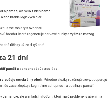
odľa pamäti, ale veľa z nich nemá
lebo hranie logických hier.
zpustné tablety s ovocnou
novú bombu, ktorá regeneruje nervové bunky a vyživuje mozog.
uhodné účinky už za 4 týždne!
za 21 dní
pšiť pamäť a schopnosť sústrediť sa
.
a zlepšuje cerebrálny obeh
. Prírodné zložky rozširujú cievy, podporujú
om
, čo zase zlepšuje kognitívne schopnosti a posilňuje pamäť.
ky demencie, ale aj mladším ľuďom, ktorí majú problémy s učením a