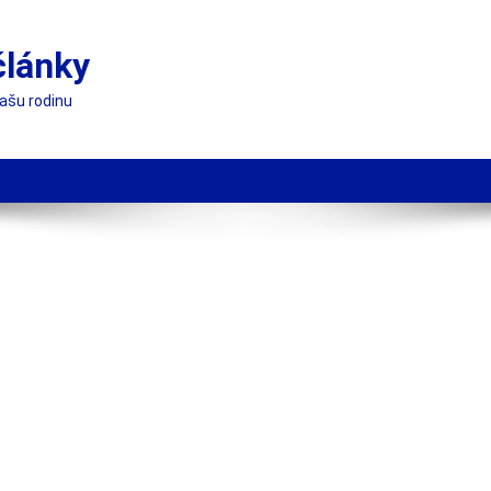
články
vašu rodinu