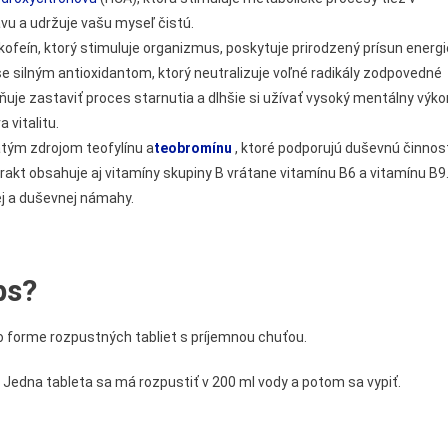
vu a udržuje vašu myseľ čistú.
ofeín, ktorý stimuluje organizmus, poskytuje prirodzený prísun energi
e silným antioxidantom, ktorý neutralizuje voľné radikály zodpovedné
uje zastaviť proces starnutia a dlhšie si užívať vysoký mentálny výko
vitalitu.
atým zdrojom teofylínu a
teobromínu
, ktoré podporujú duševnú činnos
akt obsahuje aj vitamíny skupiny B vrátane vitamínu B6 a vitamínu B9
ej a duševnej námahy.
bs?
o forme rozpustných tabliet s príjemnou chuťou.
edna tableta sa má rozpustiť v 200 ml vody a potom sa vypiť.