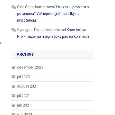
Cina Caplo
komentoval
Xtrazex – problém s
potenciou? Voľnopredajné tabletky na
impotenciu
Gyorgyne Takacs
komentoval
Knee Active
Pro – názor na magnetický pás na kolenách
ž
ARCHÍVY
december 2023
júl 2023
august 2021
júl 2021
jún 2021
máj 2021