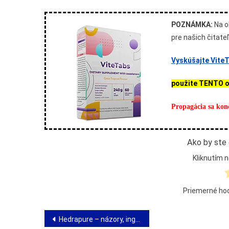
POZNÁMKA:
Na o
pre našich čitate
Vyskúšajte ViteT
použite TENTO 
Propagácia sa kon
Ako by ste 
Kliknutím n
Priemerné ho
Navigácia
Hedrapure – názory, ingrediencie, akcia, dávkovanie, obchod, kde kúpiť