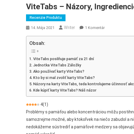
ViteTabs – Názory, Ingredienci
Recenzie Produktu
Writer
Na
14. Mája 2021
1 Komentár
ViteTabs
–
Obsah:
Názory,
Ingrediencie,
ViteTabs posilňuje pamäť za 21 dní
Dávkovanie,
Jednotka ViteTabs Záložky
Akcia,
Ako používať karty ViteTabs?
Kde
Kto by si mal zvoliť karty ViteTabs?
Kúpiť?
Názory na karty ViteTabs, teda kontrolujeme účinnosť akc
Kde kúpiť karty ViteTabs? Náš názor
4
(
1
)
Problémy s pamäťou alebo koncentráciou môžu postihnú
samozrejme možné, aby ktokoľvek na niečo zabudol a nie 
nedokážeme sústrediť a pamäťové medzery sa objavujú v