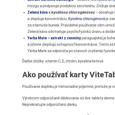
mozgu a podporuje produkciu serotonínu. Znižuje úna
Zelená káva
s kyselinou chlorogénovou
– obsahuje k
a zlepšuje koncentráciu.
Kyselina chlorogénová
je zas
za starnutie buniek. Pravidelné používanie vám umožň
Zelená káva odstraňuje psychofyzickú únavu a dodáva 
Yerba Mate
– extrakt z cesmíny
paraguajskej je boh
a účinne zlepšujú schopnosť koncentrácie. Tento extr
Yerba Mate sa odporúča pri stavoch zvýšenej fyzick
Ďalšie zložky: vitamín C, E, chróm, kyselina listová.
Ako používať karty ViteTa
Používanie doplnku je mimoriadne príjemné, pretože je v
Výrobcom odporúčané dávkovanie sú dve tablety denne. J
Neprekračujte odporúčanú dávku.