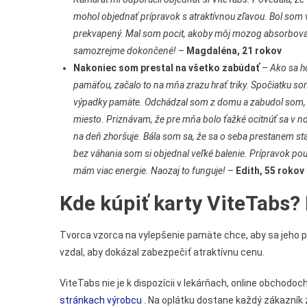
mohol objednať prípravok s atraktívnou zľavou. Bol som v
prekvapený. Mal som pocit, akoby môj mozog absorboval vš
samozrejme dokončené!
–
Magdaléna, 21 rokov
Nakoniec som prestal na všetko zabúdať
–
Ako sa h
pamäťou, začalo to na mňa zrazu hrať triky. Spočiatku so
výpadky pamäte. Odchádzal som z domu a zabudol som, pr
miesto. Priznávam, že pre mňa bolo ťažké ocitnúť sa v nove
na deň zhoršuje. Bála som sa, že sa o seba prestanem star
bez váhania som si objednal veľké balenie. Prípravok použ
mám viac energie. Naozaj to funguje!
–
Edith, 55 rokov
Kde kúpiť karty ViteTabs?
Tvorca vzorca na vylepšenie pamäte chce, aby sa jeho pr
vzdal, aby dokázal zabezpečiť atraktívnu cenu.
ViteTabs nie je k dispozícii v lekárňach, online obchodoc
stránkach výrobcu
. Na oplátku dostane každý zákazník z