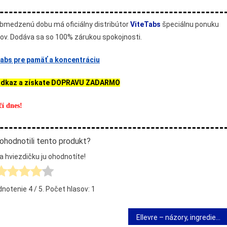
bmedzenú dobu má oficiálny distribútor
ViteTabs
špeciálnu ponuku
ľov. Dodáva sa so 100% zárukou spokojnosti.
abs pre pamäť a koncentráciu
odkaz a získate DOPRAVU ZADARMO
čí dnes!
ohodnotili tento produkt?
a hviezdičku ju ohodnotíte!
dnotenie
4
/ 5. Počet hlasov:
1
Ellevre – názory, ingrediencie, akcia, obchod, kde kúpiť