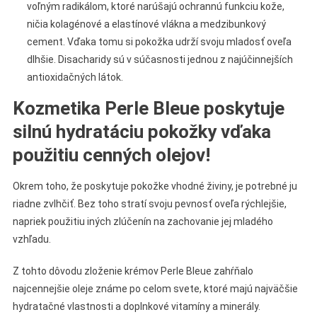
voľným radikálom, ktoré narúšajú ochrannú funkciu kože,
ničia kolagénové a elastínové vlákna a medzibunkový
cement. Vďaka tomu si pokožka udrží svoju mladosť oveľa
dlhšie. Disacharidy sú v súčasnosti jednou z najúčinnejších
antioxidačných látok.
Kozmetika Perle Bleue poskytuje
silnú hydratáciu pokožky vďaka
použitiu cenných olejov!
Okrem toho, že poskytuje pokožke vhodné živiny, je potrebné ju
riadne zvlhčiť. Bez toho stratí svoju pevnosť oveľa rýchlejšie,
napriek použitiu iných zlúčenín na zachovanie jej mladého
vzhľadu.
Z tohto dôvodu zloženie krémov Perle Bleue zahŕňalo
najcennejšie oleje známe po celom svete, ktoré majú najväčšie
hydratačné vlastnosti a doplnkové vitamíny a minerály.