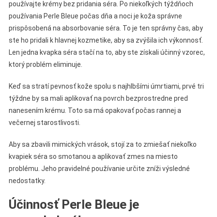
používajte krémy bez pridania séra. Po niekoľkých týždňoch
používania Perle Bleue počas dňa a noci je koža správne
prispôsobená na absorbovanie séra. To je ten správny čas, aby
ste ho pridali k hlavnej kozmetike, aby sa zvýšila ich výkonnosť.
Len jedna kvapka séra stačí na to, aby ste získali účinný vzorec,
ktorý problém eliminuje.
Keď sa stratí pevnosť kože spolu s najhlbšími úmrtiami, prvé tri
týždne by sa mali aplikovať na povrch bezprostredne pred
nanesením krému. Toto sa má opakovať počas rannej a
večernej starostlivosti.
Aby sa zbavili mimických vrások, stojí za to zmiešať niekoľko
kvapiek séra so smotanou a aplikovať zmes na miesto
problému. Jeho pravidelné používanie určite zníži výsledné
nedostatky.
Účinnosť Perle Bleue je