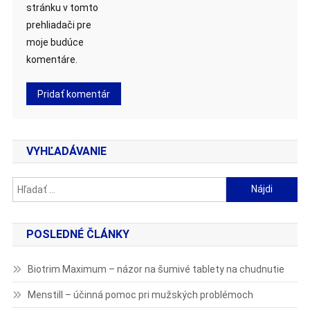
stránku v tomto
prehliadači pre
moje budúce
komentáre.
VYHĽADÁVANIE
Hľadať:
POSLEDNÉ ČLÁNKY
Biotrim Maximum – názor na šumivé tablety na chudnutie
Menstill – účinná pomoc pri mužských problémoch