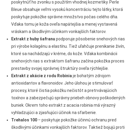
poskytnúť ho zvonku s použitím vhodnej kozmetiky. Perle
Bleue obsahuje veľmi vysokú koncentráciu tejto látky, ktorá
poskytuje pokožke správne množstvo počas celého dňa.
Vďaka tomu je koža oveľa napätejšia a menej vystavená
vráskam a škodlivým účinkom vonkajších faktorov.
Extrakt z huby šafranu
podporuje pôsobenie snehových rias
pri výrobe kolagénu a elastínu. Tiež uľahčuje prenikanie živín,
ktoré sa nachádzajú v kréme, do kože. Vďaka kombinácii
snehových rias s extraktom šafranu začína pokožka proces
prestavby svojej správnej štruktúry oveľa rýchlejšie.
Extrakt z akácie z rodu Robinia
je bohatým zdrojom
antioxidantov a flavonoidov. Jeho úlohou je stimulovať
procesy, ktoré čistia pokožku nečistôt a pretrvávajúcich
toxínov a zabezpečujú správny priebeh obnovy poškodených
buniek. Okrem toho extrakt z acacia robinia má výrazný
vyhladzujúci a zjasňujúci účinok na sfarbenie.
Trehalos 100
– poskytuje pokožke účinnú ochranu pred
škodlivými účinkami vonkajších faktorov. Taktiež bojujú proti