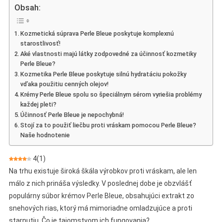
Bleue
Obsah:
–
Analýza
Kozmetická súprava Perle Bleue poskytuje komplexnú
Efektívnosti
starostlivosť!
Krém
Aké vlastnosti majú látky zodpovedné za účinnosť kozmetiky
Pre
Perle Bleue?
Boj
Kozmetika Perle Bleue poskytuje silnú hydratáciu pokožky
Proti
vďaka použitiu cenných olejov!
Krémy Perle Bleue spolu so špeciálnym sérom vyriešia problémy
Podvodom
každej pleti?
Účinnosť Perle Bleue je nepochybná!
Stojí za to použiť liečbu proti vráskam pomocou Perle Bleue?
Naše hodnotenie
4
(
1
)
Na trhu existuje široká škála výrobkov proti vráskam, ale len
málo z nich prináša výsledky. V poslednej dobe je obzvlášť
populárny súbor krémov Perle Bleue, obsahujúci extrakt zo
snehových rias, ktorý má mimoriadne omladzujúce a proti
starnutiu. Čo je tajomstvom ich fungovania?