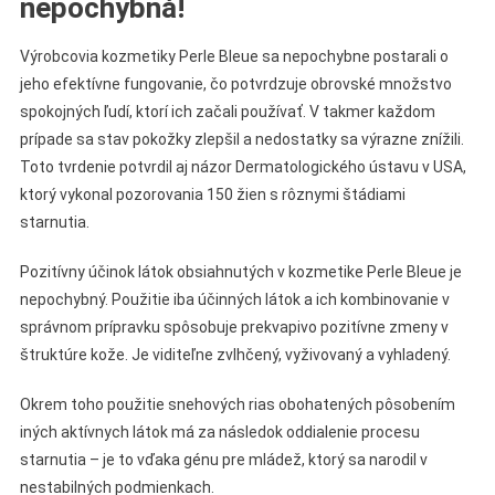
nepochybná!
Výrobcovia kozmetiky Perle Bleue sa nepochybne postarali o
jeho efektívne fungovanie, čo potvrdzuje obrovské množstvo
spokojných ľudí, ktorí ich začali používať. V takmer každom
prípade sa stav pokožky zlepšil a nedostatky sa výrazne znížili.
Toto tvrdenie potvrdil aj názor Dermatologického ústavu v USA,
ktorý vykonal pozorovania 150 žien s rôznymi štádiami
starnutia.
Pozitívny účinok látok obsiahnutých v kozmetike Perle Bleue je
nepochybný. Použitie iba účinných látok a ich kombinovanie v
správnom prípravku spôsobuje prekvapivo pozitívne zmeny v
štruktúre kože. Je viditeľne zvlhčený, vyživovaný a vyhladený.
Okrem toho použitie snehových rias obohatených pôsobením
iných aktívnych látok má za následok oddialenie procesu
starnutia – je to vďaka génu pre mládež, ktorý sa narodil v
nestabilných podmienkach.