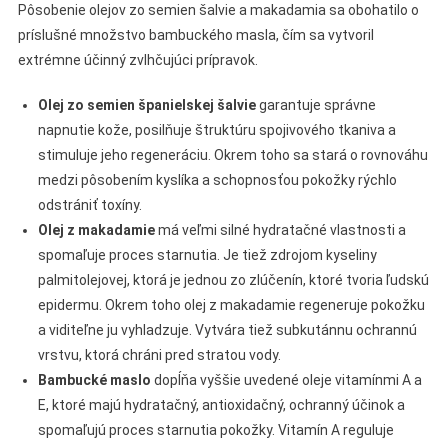
Pôsobenie olejov zo semien šalvie a makadamia sa obohatilo o
príslušné množstvo bambuckého masla, čím sa vytvoril
extrémne účinný zvlhčujúci prípravok.
Olej zo semien španielskej šalvie
garantuje správne
napnutie kože, posilňuje štruktúru spojivového tkaniva a
stimuluje jeho regeneráciu. Okrem toho sa stará o rovnováhu
medzi pôsobením kyslíka a schopnosťou pokožky rýchlo
odstrániť toxíny.
Olej z makadamie
má veľmi silné hydratačné vlastnosti a
spomaľuje proces starnutia. Je tiež zdrojom kyseliny
palmitolejovej, ktorá je jednou zo zlúčenín, ktoré tvoria ľudskú
epidermu. Okrem toho olej z makadamie regeneruje pokožku
a viditeľne ju vyhladzuje. Vytvára tiež subkutánnu ochrannú
vrstvu, ktorá chráni pred stratou vody.
Bambucké maslo
dopĺňa vyššie uvedené oleje vitamínmi A a
E, ktoré majú hydratačný, antioxidačný, ochranný účinok a
spomaľujú proces starnutia pokožky. Vitamín A reguluje