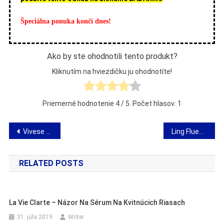
Špeciálna ponuka končí dnes!
Ako by ste ohodnotili tento produkt?
Kliknutím na hviezdičku ju ohodnotíte!
Priemerné hodnotenie
4
/ 5. Počet hlasov:
1
Navigácia
Vivese Senso Duo – analýza účinku kapsúl proti plešatosti
Ling Fluent – stanovisko k spôsobu výučby cudzích jazykov
v
RELATED POSTS
článku
La Vie Clarte – Názor Na Sérum Na Kvitnúcich Riasach
31. júla 2019
Writer