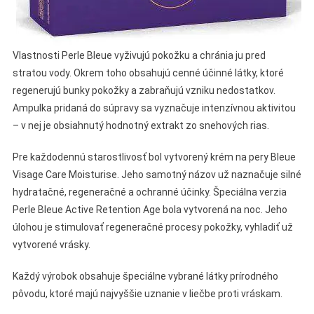
Vlastnosti Perle Bleue vyživujú pokožku a chránia ju pred
stratou vody. Okrem toho obsahujú cenné účinné látky, ktoré
regenerujú bunky pokožky a zabraňujú vzniku nedostatkov.
Ampulka pridaná do súpravy sa vyznačuje intenzívnou aktivitou
– v nej je obsiahnutý hodnotný extrakt zo snehových rias.
Pre každodennú starostlivosť bol vytvorený krém na pery Bleue
Visage Care Moisturise. Jeho samotný názov už naznačuje silné
hydratačné, regeneračné a ochranné účinky. Špeciálna verzia
Perle Bleue Active Retention Age bola vytvorená na noc. Jeho
úlohou je stimulovať regeneračné procesy pokožky, vyhladiť už
vytvorené vrásky.
Každý výrobok obsahuje špeciálne vybrané látky prírodného
pôvodu, ktoré majú najvyššie uznanie v liečbe proti vráskam.