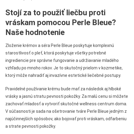
Stojí za to použiť liečbu proti
vráskam pomocou Perle Bleue?
Naše hodnotenie
Zloženie krémov a séra Perle Bleue poskytuje komplexnú
starostlivosť o pleť, ktorá poskytuje všetky potrebné
ingrediencie pre správne fungovanie a udržiavanie mladého
vzhľadu po mnoho rokov. Je to skutočný prielom v kozmetike,
ktorý môže nahradiť aj invazívne estetické liečebné postupy.
Pravidelné používanie krému bude mať za následok aj hlboké
vrásky a jasnú stratu pevnosti pokožky. Za malú cenu si môžete
zachovať mladosť a vytvoriť skutočné wellness centrum doma.
V súčasnosti je sada na ošetrovanie tváre Perle Bleue jedným z
najúčinnejších spôsobov, ako bojovať proti vráskam, odfarbeniu
a strate pevnosti pokožky.