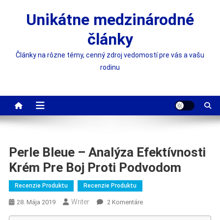
Skip
Unikátne medzinárodné
to
content
články
Články na rôzne témy, cenný zdroj vedomostí pre vás a vašu
rodinu
Perle Bleue – Analýza Efektívnosti
Krém Pre Boj Proti Podvodom
Recenzie Produktu
Recenzie Produktu
Writer
Na
28. Mája 2019
2 Komentáre
Perle