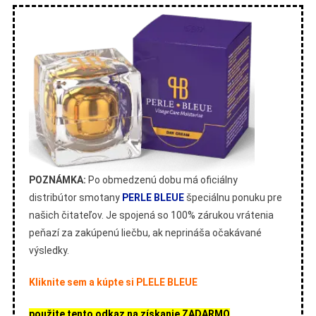
POZNÁMKA:
Po obmedzenú dobu má oficiálny
distribútor smotany
PERLE BLEUE
špeciálnu ponuku pre
našich čitateľov. Je spojená so 100% zárukou vrátenia
peňazí za zakúpenú liečbu, ak neprináša očakávané
výsledky.
Kliknite sem a kúpte si PLELE BLEUE
použite tento odkaz na získanie ZADARMO