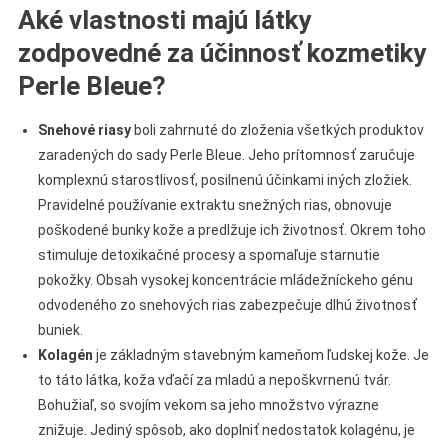
Aké vlastnosti majú látky
zodpovedné za účinnosť kozmetiky
Perle Bleue?
Snehové riasy
boli zahrnuté do zloženia všetkých produktov
zaradených do sady Perle Bleue. Jeho prítomnosť zaručuje
komplexnú starostlivosť, posilnenú účinkami iných zložiek.
Pravidelné používanie extraktu snežných rias, obnovuje
poškodené bunky kože a predlžuje ich životnosť. Okrem toho
stimuluje detoxikačné procesy a spomaľuje starnutie
pokožky. Obsah vysokej koncentrácie mládežníckeho génu
odvodeného zo snehových rias zabezpečuje dlhú životnosť
buniek.
Kolagén
je základným stavebným kameňom ľudskej kože. Je
to táto látka, koža vďačí za mladú a nepoškvrnenú tvár.
Bohužiaľ, so svojím vekom sa jeho množstvo výrazne
znižuje. Jediný spôsob, ako doplniť nedostatok kolagénu, je