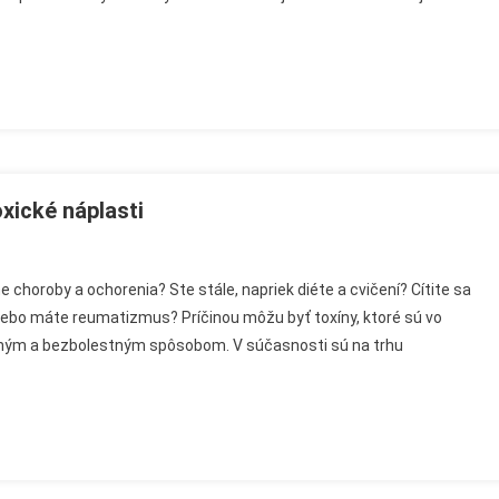
xické náplasti
rt
 choroby a ochorenia? Ste stále, napriek diéte a cvičení? Cítite sa
ox
lebo máte reumatizmus? Príčinou môžu byť toxíny, ktoré sú vo
0
chým a bezbolestným spôsobom. V súčasnosti sú na trhu
or
odetoxické
lasti