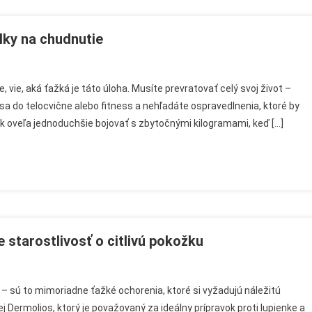
ulky na chudnutie
, vie, aká ťažká je táto úloha. Musíte prevratovať celý svoj život –
ť sa do telocvične alebo fitness a nehľadáte ospravedlnenia, ktoré by
ak oveľa jednoduchšie bojovať s zbytočnými kilogramami, keď […]
e starostlivosť o citlivú pokožku
molios
 – sú to mimoriadne ťažké ochorenia, ktoré si vyžadujú náležitú
lej Dermolios, ktorý je považovaný za ideálny prípravok proti lupienke a
or