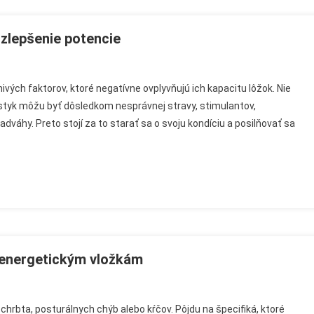
osti
 zlepšenie potencie
ctEro
ých faktorov, ktoré negatívne ovplyvňujú ich kapacitu lôžok. Nie
 styk môžu byť dôsledkom nesprávnej stravy, stimulantov,
ovisko
dváhy. Preto stojí za to starať sa o svoju kondíciu a posilňovať sa
ave
šenie
ncie
oenergetickým vložkám
neto
chrbta, posturálnych chýb alebo kŕčov. Pôjdu na špecifiká, ktoré