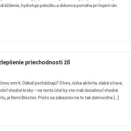
dráždenie, hydratuje pokožku a dokonca pomáha pri hojení rán.
rický
rostlivosť
ivú
ožku
lepšenie priechodnosti žíl
nou smrti. Odkiaľ pochádzajú? Stres, nízka aktivita, slabá strava.
urobiť vhodné kroky – na tento účel by ste mali dosiahnuť vhodné
itu, je Remi Bloston. Prečo sa zákazníci na to tak dobrovoľne […]