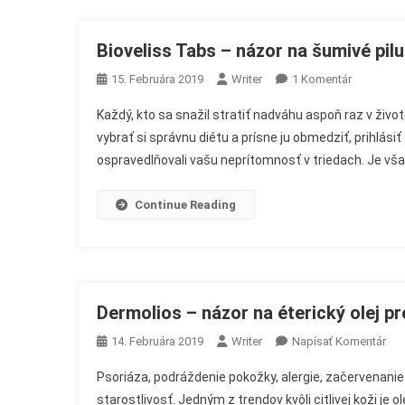
Bioveliss Tabs – názor na šumivé pil
Na
15. Februára 2019
Writer
1 Komentár
Bioveliss
Každý, kto sa snažil stratiť nadváhu aspoň raz v živote
Tabs
vybrať si správnu diétu a prísne ju obmedziť, prihlási
–
ospravedlňovali vašu neprítomnosť v triedach. Je vš
Názor
Na
Šumivé
Continue Reading
Pilulky
Na
Chudnutie
Dermolios – názor na éterický olej pr
On
14. Februára 2019
Writer
Napísať Komentár
Der
Psoriáza, podráždenie pokožky, alergie, začervenanie
–
starostlivosť. Jedným z trendov kvôli citlivej koži je o
Náz