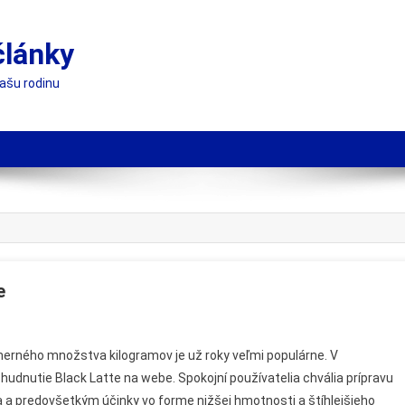
články
vašu rodinu
e
erného množstva kilogramov je už roky veľmi populárne. V
hudnutie Black Latte na webe. Spokojní používatelia chvália prípravu
a a predovšetkým účinky vo forme nižšej hmotnosti a štíhlejšieho