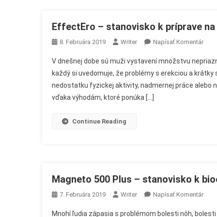
Priechodn
Žíl
EffectEro – stanovisko k príprave na
On
8. Februára 2019
Writer
Napísať Komentár
Effe
V dnešnej dobe sú muži vystavení množstvu nepriazniv
–
každý si uvedomuje, že problémy s erekciou a krátky
Stan
nedostatku fyzickej aktivity, nadmernej práce alebo na
K
vďaka výhodám, ktoré ponúka […]
Prípr
Na
Zlep
Continue Reading
Pote
Magneto 500 Plus – stanovisko k bi
On
7. Februára 2019
Writer
Napísať Komentár
Mag
Mnohí ľudia zápasia s problémom bolesti nôh, bolesti 
500