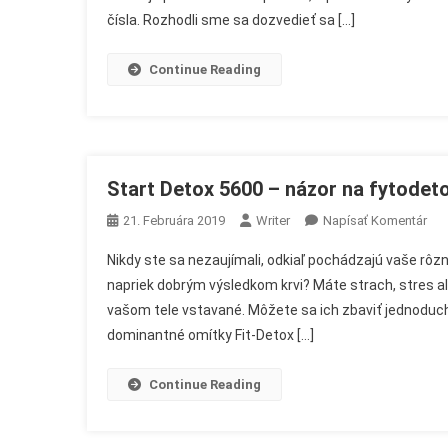
čísla. Rozhodli sme sa dozvedieť sa […]
Na
Chudnutie
Pitie
Continue Reading
Start Detox 5600 – názor na fytodeto
On
21. Februára 2019
Writer
Napísať Komentár
Sta
Nikdy ste sa nezaujímali, odkiaľ pochádzajú vaše rôzne
Det
napriek dobrým výsledkom krvi? Máte strach, stres a
560
vašom tele vstavané. Môžete sa ich zbaviť jednodu
–
dominantné omítky Fit-Detox […]
Náz
Na
Fyt
Continue Reading
Náp