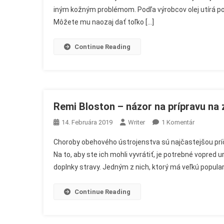
iným kožným problémom. Podľa výrobcov olej utírá po
Na
Môžete mu naozaj dať toľko […]
Éte
Olej
Pre
Continue Reading
Sta
O
Citl
Pok
Remi Bloston – názor na prípravu na z
Na
14. Februára 2019
Writer
1 Komentár
Remi
Choroby obehového ústrojenstva sú najčastejšou príči
Bloston
Na to, aby ste ich mohli vyvrátiť, je potrebné vopred 
–
doplnky stravy. Jedným z nich, ktorý má veľkú popular
Názor
Na
Prípravu
Continue Reading
Na
Zlepšenie