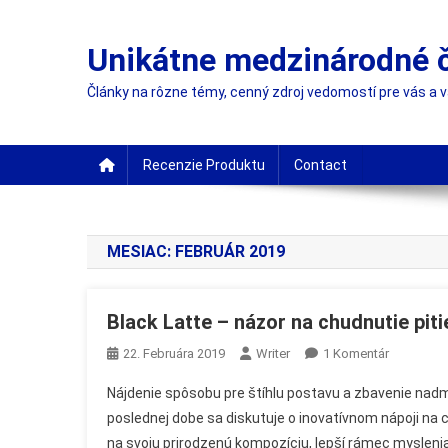
Skip
to
Unikátne medzinárodné 
content
Články na rôzne témy, cenný zdroj vedomostí pre vás a 
Recenzie Produktu
Contact
MESIAC:
FEBRUÁR 2019
Black Latte – názor na chudnutie piti
Na
22. Februára 2019
Writer
1 Komentár
Black
Nájdenie spôsobu pre štíhlu postavu a zbavenie nadm
Latte
poslednej dobe sa diskutuje o inovatívnom nápoji na c
–
na svoju prirodzenú kompozíciu, lepší rámec mysleni
Názor