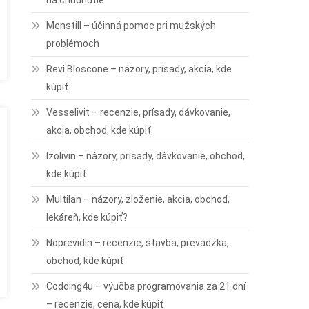
na chudnutie
Menstill – účinná pomoc pri mužských
problémoch
Revi Bloscone – názory, prísady, akcia, kde
kúpiť
Vesselivit – recenzie, prísady, dávkovanie,
akcia, obchod, kde kúpiť
Izolivin – názory, prísady, dávkovanie, obchod,
kde kúpiť
Multilan – názory, zloženie, akcia, obchod,
lekáreň, kde kúpiť?
Noprevidín – recenzie, stavba, prevádzka,
obchod, kde kúpiť
Codding4u – výučba programovania za 21 dní
– recenzie, cena, kde kúpiť