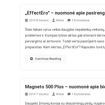
Priespaud
„EffectEro“ – nuomonė apie pasirengi
Įraše
2019 8 Vasario
Writer
3 Komentarai
„EffectEro“
Šiais laikais vyrus veikia daugybė nepalankių veiksnių, 
–
problemos ir trumpas lytinis aktas gali atsirasti dėl 
Nuomonė
pervargimo ar antsvorio. Todėl verta pasirūpinti savo 
Apie
preparatas. Kam skirtas „EffectEro“? Kapsules turėtų 
Pasirengim
Stiprinti
Potenciją
Continue Reading
Magneto 500 Plus – nuomonė apie bio
Įraše
2019 7 Vasario
Writer
1 Komentaras
Magneto
Daugelis žmonių kovoja su skausmingų pėdų, nugaros 
500