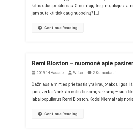
kitas odos problemas. Gamintojų teigimu, aliejus ramina
Api
jam suteikti tiek daug nuopelnų? […]
Eteri
Alie
Jaut
Continue Reading
Odo
Prie
Remi Bloston – nuomonė apie pasiren
Įraše
2019 14 Vasario
Writer
2 Komentarai
Remi
Dažniausia mirties priežastis yra kraujotakos ligos. Iš
Bloston
juos, verta iš anksto imtis tinkamų veiksmų – šiuo ti
–
labai populiarus Remi Bloston. Kodėl klientai taip noriai 
Nuomonė
Apie
Pasirengi
Continue Reading
Pagerinant
Venų