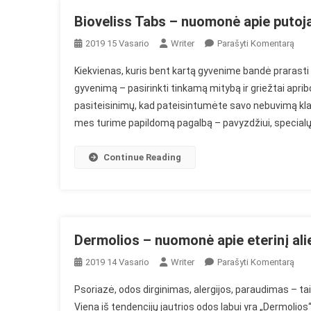
Bioveliss Tabs – nuomonė apie putoja
On
2019 15 Vasario
Writer
Parašyti Komentarą
Biov
Kiekvienas, kuris bent kartą gyvenime bandė prarasti sv
Tab
gyvenimą – pasirinkti tinkamą mitybą ir griežtai apribot
–
pasiteisinimų, kad pateisintumėte savo nebuvimą klas
Nuo
mes turime papildomą pagalbą – pavyzdžiui, specialų
Api
Puto
Diet
Continue Reading
Tab
Dermolios – nuomonė apie eterinį alie
On
2019 14 Vasario
Writer
Parašyti Komentarą
Der
Psoriazė, odos dirginimas, alergijos, paraudimas – tai
–
Viena iš tendencijų jautrios odos labui yra „Dermolios“
Nuo