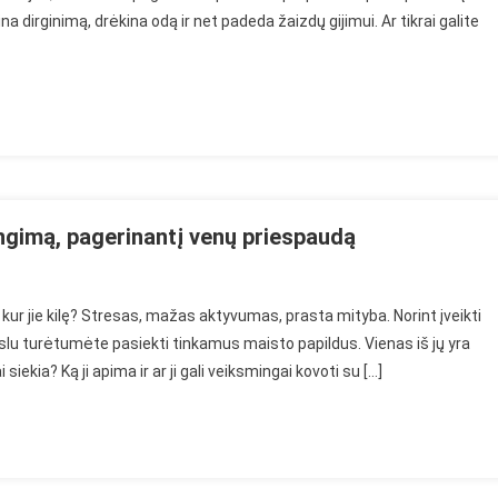
 dirginimą, drėkina odą ir net padeda žaizdų gijimui. Ar tikrai galite
e
nį
jų
rios
s
žiūrai
gimą, pagerinantį venų priespaudą
 kur jie kilę? Stresas, mažas aktyvumas, prasta mityba. Norint įveikti
kslu turėtumėte pasiekti tinkamus maisto papildus. Vienas iš jų yra
siekia? Ką ji apima ir ar ji gali veiksmingai kovoti su […]
mą,
į