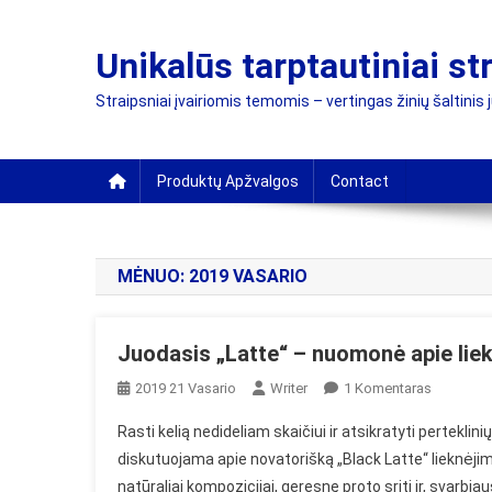
Skip
to
Unikalūs tarptautiniai st
content
Straipsniai įvairiomis temomis – vertingas žinių šaltinis 
Produktų Apžvalgos
Contact
MĖNUO:
2019 VASARIO
Juodasis „Latte“ – nuomonė apie lie
Įraše
2019 21 Vasario
Writer
1 Komentaras
Juodasis
Rasti kelią nedideliam skaičiui ir atsikratyti pertekl
„Latte“
diskutuojama apie novatorišką „Black Latte“ lieknėjim
–
natūraliai kompozicijai, geresnę proto sritį ir, svarb
Nuomon