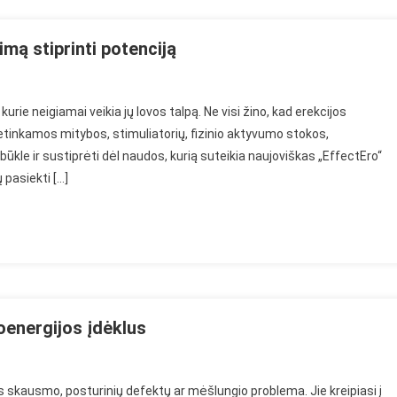
ą
mą stiprinti potenciją
kurie neigiamai veikia jų lovos talpą. Ne visi žino, kad erekcijos
netinkamos mitybos, stimuliatorių, fizinio aktyvumo stokos,
būkle ir sustiprėti dėl naudos, kurią suteikia naujoviškas „EffectEro“
pasiekti […]
ą
energijos įdėklus
skausmo, posturinių defektų ar mėšlungio problema. Jie kreipiasi į