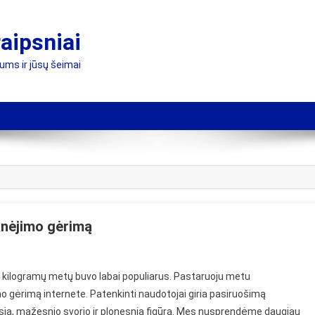
raipsniai
jums ir jūsų šeimai
knėjimo gėrimą
inių kilogramų metų buvo labai populiarus. Pastaruoju metu
o gėrimą internete. Patenkinti naudotojai giria pasiruošimą
iausia, mažesnio svorio ir plonesnią figūrą. Mes nusprendėme daugiau
ė