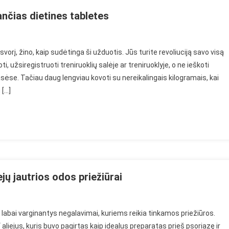
nčias dietines tabletes
eliss
orį, žino, kaip sudėtinga ši užduotis. Jūs turite revoliuciją savo visą
s
i, užsiregistruoti treniruoklių salėje ar treniruoklyje, o ne ieškoti
ėse. Tačiau daug lengviau kovoti su nereikalingais kilogramais, kai
monė
 […]
e
jančias
ines
letes
jų jautrios odos priežiūrai
molios
 labai varginantys negalavimai, kuriems reikia tinkamos priežiūros.
 aliejus, kuris buvo pagirtas kaip idealus preparatas prieš psoriazę ir
monė