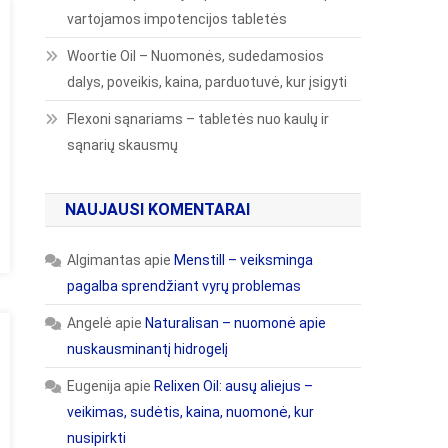
vartojamos impotencijos tabletės
Woortie Oil – Nuomonės, sudedamosios
dalys, poveikis, kaina, parduotuvė, kur įsigyti
Flexoni sąnariams – tabletės nuo kaulų ir
sąnarių skausmų
NAUJAUSI KOMENTARAI
Algimantas
apie
Menstill – veiksminga
pagalba sprendžiant vyrų problemas
Angelė
apie
Naturalisan – nuomonė apie
nuskausminantį hidrogelį
Eugenija
apie
Relixen Oil: ausų aliejus –
veikimas, sudėtis, kaina, nuomonė, kur
nusipirkti