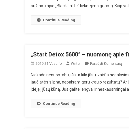
sužinoti apie „Black Latte“ lieknėjimo gėrimą. Kaip vei
Apie
Lieknėji
Gėrimą
Continue Reading
„Start Detox 5600” – nuomonę apie fi
On
2019 21 Vasario
Writer
Parašyti Komentarą
„Sta
Niekada nenuostabu, iš kur kilo jūsų įvairūs negalavimai
Det
jaučiatės silpna, nepaisant gerų kraujo rezultatų? Ar j
560
įdėję į jūsų kūną. Jus galite lengvai ir neskausmingai 
–
Nuo
Api
Continue Reading
Fito
Plei