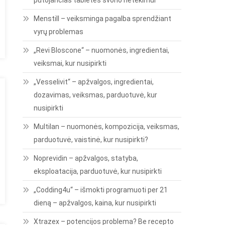
putojančias tabletes svorio netekimui
Menstill – veiksminga pagalba sprendžiant
vyrų problemas
„Revi Bloscone“ – nuomonės, ingredientai,
veiksmai, kur nusipirkti
„Vesselivit“ – apžvalgos, ingredientai,
dozavimas, veiksmas, parduotuvė, kur
nusipirkti
Multilan – nuomonės, kompozicija, veiksmas,
parduotuvė, vaistinė, kur nusipirkti?
Noprevidin – apžvalgos, statyba,
eksploatacija, parduotuvė, kur nusipirkti
„Codding4u“ – išmokti programuoti per 21
dieną – apžvalgos, kaina, kur nusipirkti
Xtrazex – potencijos problema? Be recepto