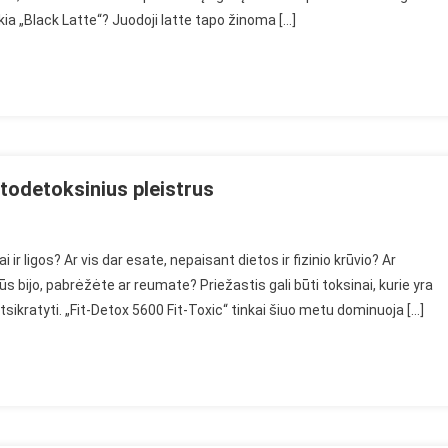
kia „Black Latte“? Juodoji latte tapo žinoma […]
mo
todetoksinius pleistrus
rt
 ir ligos? Ar vis dar esate, nepaisant dietos ir fizinio krūvio? Ar
ox
ūs bijo, pabrėžėte ar reumate? Priežastis gali būti toksinai, kurie yra
0”
atsikratyti. „Fit-Detox 5600 Fit-Toxic“ tinkai šiuo metu dominuoja […]
monę
e
detoksinius
strus