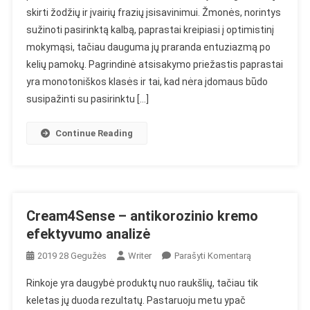
skirti žodžių ir įvairių frazių įsisavinimui. Žmonės, norintys
Nuomonė
sužinoti pasirinktą kalbą, paprastai kreipiasi į optimistinį
Apie
Užsienio
mokymąsi, tačiau dauguma jų praranda entuziazmą po
Kalbų
kelių pamokų. Pagrindinė atsisakymo priežastis paprastai
Mokymosi
yra monotoniškos klasės ir tai, kad nėra įdomaus būdo
Metodą
susipažinti su pasirinktu […]
Continue Reading
Cream4Sense – antikorozinio kremo
efektyvumo analizė
On
2019 28 Gegužės
Writer
Parašyti Komentarą
Cream4Sense
Rinkoje yra daugybė produktų nuo raukšlių, tačiau tik
–
keletas jų duoda rezultatų. Pastaruoju metu ypač
Antikorozinio