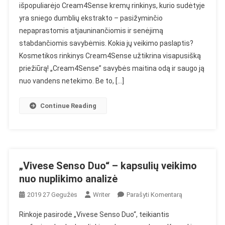
išpopuliarėjo Cream4Sense kremų rinkinys, kurio sudėtyje
Kremo
yra sniego dumblių ekstrakto – pasižyminčio
Efektyvumo
Analizė
nepaprastomis atjauninančiomis ir senėjimą
stabdančiomis savybėmis. Kokia jų veikimo paslaptis?
Kosmetikos rinkinys Cream4Sense užtikrina visapusišką
priežiūrą! „Cream4Sense” savybės maitina odą ir saugo ją
nuo vandens netekimo. Be to, […]
Continue Reading
„Vivese Senso Duo“ – kapsulių veikimo
nuo nuplikimo analizė
On
2019 27 Gegužės
Writer
Parašyti Komentarą
„Vivese
Rinkoje pasirodė „Vivese Senso Duo“, teikiantis
Senso