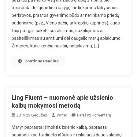
dažniau pasitaiko visų amžiaus grupių žmonių. Jie
–
atsiranda dėl genetinių sąlygų, netinkamos laikysenos,
Nuomonė
perkrovos, prastos gyvenimo būdo ar netinkamo priedų
Apie
Stuburo
suderinimo (pvz., Vieno pečių ar krepšių kuprinės). Juos
Magnetinį
taip pat gali sukelti sužalojimas, sužalojimas ar
Diržą
pasireiškimas su amžiumi dėl daugelio metų aplaidumo.
Žmonės, kurie kenčia nuo šių negalavimų, […]
Continue Reading
Ling Fluent – nuomonė apie užsienio
kalbų mokymosi metodą
On
2019 29 Gegužės
Writer
Parašyti Komentarą
Ling
Matyt paprasta išmokti užsienio kalbą, paprastai
Fluent
pasirodo, kad tai didelis iššūkis ir reikalauja daug valandų
–