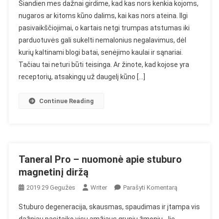
Šiandien mes dažnai girdime, kad kas nors kenkia kojoms,
–
nugaros ar kitoms kūno dalims, kai kas nors ateina. Ilgi
Nuomonė
pasivaikščiojimai, o kartais netgi trumpas atstumas iki
Apie
parduotuvės gali sukelti nemalonius negalavimus, dėl
Batų
Magnetinius
kurių kaltinami blogi batai, senėjimo kaulai ir sąnariai.
Įdėklus
Tačiau tai neturi būti teisinga. Ar žinote, kad kojose yra
receptorių, atsakingų už daugelį kūno […]
Continue Reading
Taneral Pro – nuomonė apie stuburo
magnetinį diržą
On
2019 29 Gegužės
Writer
Parašyti Komentarą
Taneral
Stuburo degeneracija, skausmas, spaudimas ir įtampa vis
Pro