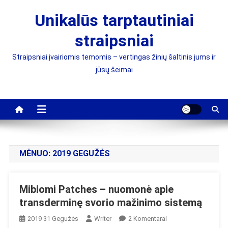
Skip
Unikalūs tarptautiniai
to
content
straipsniai
Straipsniai įvairiomis temomis – vertingas žinių šaltinis jums ir
jūsų šeimai
MĖNUO:
2019 GEGUŽĖS
Mibiomi Patches – nuomonė apie
transderminę svorio mažinimo sistemą
Įraše
2019 31 Gegužės
Writer
2 Komentarai