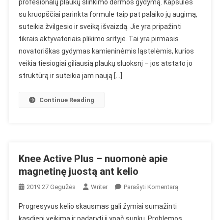
profesionalų plaukų slinkimo dermos gydymą. Kapsulės
Duo“
su kruopščiai parinkta formule taip pat palaiko jų augimą,
–
suteikia žvilgesio ir sveiką išvaizdą. Jie yra pripažinti
Kapsulių
Veikimo
tikrais aktyvatoriais plikimo srityje. Tai yra pirmasis
Nuo
novatoriškas gydymas kamieninėmis ląstelėmis, kurios
Nuplikimo
veikia tiesiogiai giliausią plaukų sluoksnį – jos atstato jo
Analizė
struktūrą ir suteikia jam naują […]
Continue Reading
Knee Active Plus – nuomonė apie
magnetinę juostą ant kelio
On
2019 27 Gegužės
Writer
Parašyti Komentarą
Knee
Progresyvus kelio skausmas gali žymiai sumažinti
Active
kasdienį veikimą ir padaryti jį ypač sunku. Problemos,