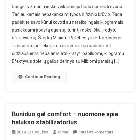
Mibiomi
Daugelis žmonių ieško veiksmingo būdo numesti svorio.
Patches
Tačiau kartais nepakanka mitybos ir fizinio krūvio. Tada
–
padėkite savo kūnui kovoti su nereikalingais kilogramais,
Nuomonė
pasiekdami įrodytą agentą, turintį moksliškai įrodytą
Apie
Transderminę
efektyvumą. Štai ką Mibiomi Patches yra – tai moderni
Svorio
transderminė lieknėjimo sistema, kuri padeda net
Mažinimo
didžiausiems riebalams atsikratyti papildomų kilogramų.
Sistemą
Efektyvus žolelių galios derinys su Mibiomi pataisų […]
Continue Reading
Buniduo gel comfort – nuomonė apie
halukso stabilizatorius
On
2019 30 Gegužės
Writer
Parašyti Komentarą
Buniduo