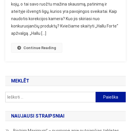
kojų, o tai savo ruožtu mažina skausmą, patinimą ir
Operacija
ateityje išvengti ligų, kurios yra pavojingos sveikatai. Kaip
naudotis korekcijos kamera? Kuo jis skiriasi nuo
konkuruojančių produktų? Kviečiame skaityti „Hallu Forte“
apžvalgą. „Hallu […]
Continue Reading
MEKLĒT
Ieškoti:
NAUJAUSI STRAIPSNIAI
„Biotrim Maximum” – nuomonė apie putojančias tabletes