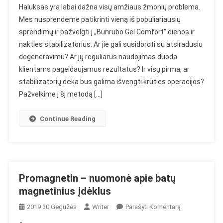
Haluksas yra labai dažna visų amžiaus žmonių problema.
Gel
Mes nusprendėme patikrinti vieną iš populiariausių
Comfort
sprendimų ir pažvelgti į „Bunrubo Gel Comfort“ dienos ir
–
nakties stabilizatorius. Ar jie gali susidoroti su atsiradusiu
Nuomonė
Apie
degeneravimu? Ar jų reguliarus naudojimas duoda
Halukso
klientams pageidaujamus rezultatus? Ir visų pirma, ar
Stabilizatorius
stabilizatorių dėka bus galima išvengti krūties operacijos?
Pažvelkime į šį metodą […]
Continue Reading
Promagnetin – nuomonė apie batų
magnetinius įdėklus
On
2019 30 Gegužės
Writer
Parašyti Komentarą
Promagnetin