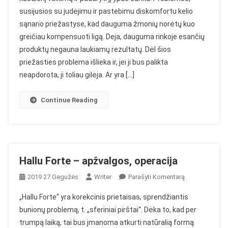
Plus
susijusios su judėjimu ir pastebimu diskomfortu kelio
–
sąnario priežastyse, kad dauguma žmonių norėtų kuo
Nuomonė
Apie
greičiau kompensuoti ligą. Deja, dauguma rinkoje esančių
Magnetinę
produktų negauna laukiamų rezultatų. Dėl šios
Juostą
priežasties problema išlieka ir, jei ji bus palikta
Ant
neapdorota, ji toliau gilėja. Ar yra […]
Kelio
Continue Reading
Hallu Forte – apžvalgos, operacija
On
2019 27 Gegužės
Writer
Parašyti Komentarą
Hallu
„Hallu Forte“ yra korekcinis prietaisas, sprendžiantis
Forte
bunionų problemą, t. „sferiniai pirštai“. Dėka to, kad per
–
trumpą laiką, tai bus įmanoma atkurti natūralią formą
Apžvalgos,