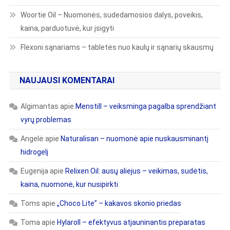
Woortie Oil – Nuomonės, sudedamosios dalys, poveikis,
kaina, parduotuvė, kur įsigyti
Flexoni sąnariams – tabletės nuo kaulų ir sąnarių skausmų
NAUJAUSI KOMENTARAI
Algimantas
apie
Menstill – veiksminga pagalba sprendžiant
vyrų problemas
Angelė
apie
Naturalisan – nuomonė apie nuskausminantį
hidrogelį
Eugenija
apie
Relixen Oil: ausų aliejus – veikimas, sudėtis,
kaina, nuomonė, kur nusipirkti
Toms
apie
„Choco Lite” – kakavos skonio priedas
Toma
apie
Hylaroll – efektyvus atjauninantis preparatas