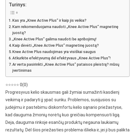
Active
Turinys:
Plus
–
Kas yra „Knee Active Plus“ ir kaip jis veikia?
Nuomonė
Kam rekomenduojama naudoti „Knee Active Plus“ magnetinę
Apie
juostą?
Magnetinę
„Knee Active Plus“ galima naudoti be apribojimų!
Juostą
Kaip dėvėti „Knee Active Plus“ magnetinę juostą?
Ant
Knee Active Plus naudojimas yra visiškai saugus
Kelio
Atkurkite efektyvumą dėl efektyvaus „Knee Active Plus“!
Ar verta pasirinkti „Knee Active Plus“ pataisos pleistrą? mūsų
įvertinimas
0
(
0
)
Progresyvus kelio skausmas gali žymiai sumažinti kasdienį
veikimą ir padaryti jį ypač sunku. Problemos, susijusios su
judėjimu ir pastebimu diskomfortu kelio sąnario priežastyse,
kad dauguma žmonių norėtų kuo greičiau kompensuoti ligą.
Deja, dauguma rinkoje esančių produktų negauna laukiamų
rezultatų. Dėl šios priežasties problema išlieka ir, jei ji bus palikta