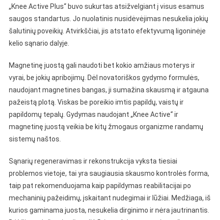
„Knee Active Plus“ buvo sukurtas atsižvelgiant į visus esamus
saugos standartus. Jo nuolatinis nusidėvėjimas nesukelia jokių
šalutinių poveikių. Atvirkščiai, jis atstato efektyvumą ligoninėje
kelio sąnario dalyje.
Magnetinę juostą gali naudoti bet kokio amžiaus moterys ir
vyrai, be jokių apribojimų. Dėl novatoriškos gydymo formulės,
naudojant magnetines bangas, ji sumažina skausmą ir atgauna
pažeistą plotą. Viskas be poreikio imtis papildų, vaistų ir
papildomų tepalų. Gydymas naudojant „Knee Active“ ir
magnetinę juostą veikia be kitų žmogaus organizme randamų
sistemų naštos.
Sąnarių regeneravimas ir rekonstrukcija vyksta tiesiai
problemos vietoje, tai yra saugiausia skausmo kontrolės forma,
taip pat rekomenduojama kaip papildymas reabilitacijai po
mechaninių pažeidimų, įskaitant nudegimai ir lūžiai. Medžiaga, iš
kurios gaminama juosta, nesukelia dirginimo ir nėra jautrinantis.