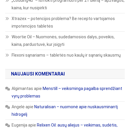
„Codding4u“ – išmokti programuoti per 21 dieną – apžvalgos,
kaina, kur nusipirkti
Xtrazex – potencijos problema? Be recepto vartojamos
impotencijos tabletės
Woortie Oil – Nuomonės, sudedamosios dalys, poveikis,
kaina, parduotuvė, kur įsigyti
Flexoni sąnariams – tabletės nuo kaulų ir sąnarių skausmų
NAUJAUSI KOMENTARAI
Algimantas
apie
Menstill – veiksminga pagalba sprendžiant
vyrų problemas
Angelė
apie
Naturalisan – nuomonė apie nuskausminantį
hidrogelį
Eugenija
apie
Relixen Oil: ausų aliejus – veikimas, sudėtis,