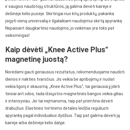
ir saugios naudotojų struktūros, ją galima dėvėti kairėje ir
dešinėje kelio pusėje. Skirtingai nuo kitų produktų, pakanka
įsigyti vieną universalią ir ilgalaikiam naudojimui skirtą apyrankę.
Nepaisant daugkartinio naudojimo, jo veikimas yra toks pat
veiksmingas!
Kaip dėvėti „Knee Active Plus“
magnetinę juostą?
Norėdami gauti geriausius rezultatus, rekomenduojame naudoti
dienos ir nakties tvarsčius. Jis veikia be apribojimų ir nuolat
veikia ligonį ir skausmą. „Knee Active Plus“, tai geriausia jį įdėti
tiesiai ant odos, tada išsiųstos magnetinės bangos veikia giliau
ir intensyviau. Jei tai neįmanoma, taip pat priimtina dėvėti
drabužius. Elastinės tvirtinimo detalės leidžia reguliuoti
apyrankę pagal individualius dydžius. Taip pat galima dėvėti ją
kairėje arba dešinėje kelio dalyje.