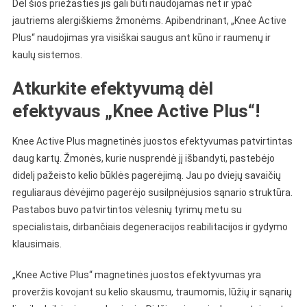
Dėl šios priežasties jis gali būti naudojamas net ir ypač
jautriems alergiškiems žmonėms. Apibendrinant, „Knee Active
Plus“ naudojimas yra visiškai saugus ant kūno ir raumenų ir
kaulų sistemos.
Atkurkite efektyvumą dėl
efektyvaus „Knee Active Plus“!
Knee Active Plus magnetinės juostos efektyvumas patvirtintas
daug kartų. Žmonės, kurie nusprendė jį išbandyti, pastebėjo
didelį pažeisto kelio būklės pagerėjimą. Jau po dviejų savaičių
reguliaraus dėvėjimo pagerėjo susilpnėjusios sąnario struktūra.
Pastabos buvo patvirtintos vėlesnių tyrimų metu su
specialistais, dirbančiais degeneracijos reabilitacijos ir gydymo
klausimais.
„Knee Active Plus“ magnetinės juostos efektyvumas yra
proveržis kovojant su kelio skausmu, traumomis, lūžių ir sąnarių