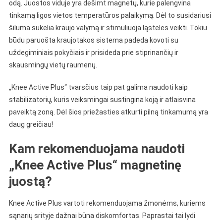
odą. Juostos viduje yra dešimt magnetų, kurie palengvina
tinkamą ligos vietos temperatūros palaikymą. Dėl to susidariusi
šiluma sukelia kraujo valymą ir stimuliuoja ląsteles veikti. Tokiu
būdu paruošta kraujotakos sistema padeda kovoti su
uždegiminiais pokyčiais ir prisideda prie stiprinančių ir
skausmingų vietų raumenų.
„Knee Active Plus“ tvarsčius taip pat galima naudoti kaip
stabilizatorių, kuris veiksmingai sustingina koją ir atlaisvina
paveiktą zoną. Dėl šios priežasties atkurti pilną tinkamumą yra
daug greičiau!
Kam rekomenduojama naudoti
„Knee Active Plus“ magnetinę
juostą?
Knee Active Plus vartoti rekomenduojama žmonėms, kuriems
sąnarių srityje dažnai būna diskomfortas. Paprastai tai lydi