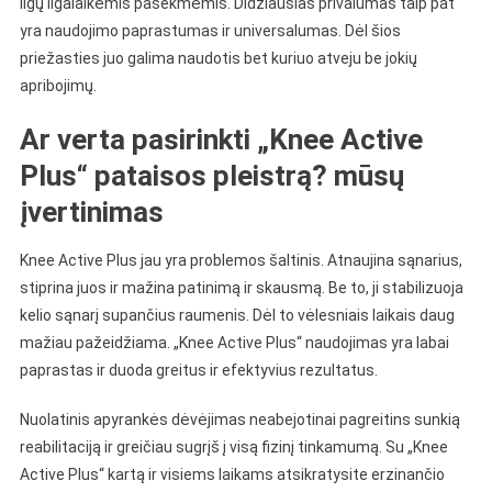
ligų ilgalaikėmis pasekmėmis. Didžiausias privalumas taip pat
yra naudojimo paprastumas ir universalumas. Dėl šios
priežasties juo galima naudotis bet kuriuo atveju be jokių
apribojimų.
Ar verta pasirinkti „Knee Active
Plus“ pataisos pleistrą? mūsų
įvertinimas
Knee Active Plus jau yra problemos šaltinis. Atnaujina sąnarius,
stiprina juos ir mažina patinimą ir skausmą. Be to, ji stabilizuoja
kelio sąnarį supančius raumenis. Dėl to vėlesniais laikais daug
mažiau pažeidžiama. „Knee Active Plus“ naudojimas yra labai
paprastas ir duoda greitus ir efektyvius rezultatus.
Nuolatinis apyrankės dėvėjimas neabejotinai pagreitins sunkią
reabilitaciją ir greičiau sugrįš į visą fizinį tinkamumą. Su „Knee
Active Plus“ kartą ir visiems laikams atsikratysite erzinančio