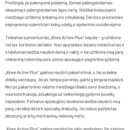
Priešingai, jis palengvina judėjimą, žymiai palengvindamas
skausmą ir palengvindamas ligos vietą. Visiškai kvėpuojanti
medžiaga užtikrina tinkamą oro cirkuliaciją. Dėl šios priežasties
neįmanoma nulemti bet kokių odelių ir epidermio nusidėvėjimo.
Tinkamai sumontuotas „Knee Active Plus“ nejuda – jį užtikrina
tvirtos tvirtinimo detalės. Viso apyrankės dizaino minkštumas ir
stabilumas leidžia naudoti dieną ir naktį, o tai užtikrina visą parą
veikiančią nukentėjusios zonos apsaugą ir pagreitina gydymą.
„Knee Active Plus“ galima naudoti pakartotinai, o tai suteikia
didelių santaupų. Jei jis tampa purvinas, galite jį lengvai nuplauti.
Net po pakartotinio valymo medžiaga išlaiko savo šviežumą, o
visa konstrukcija, atsakinga už veiksmingą gydymo poveikį,
nepasikeis. Patvarus apsauginis sluoksnis leidžia naudoti visą
parą, nereikia dėvėti specialių drabužių. Jis nebus pažeistas
abrazyvų ar kitų mechaninių veiksnių metu.
„Knee Active Plus“ galima naudoti be jokių apribojimų. Be stiprios