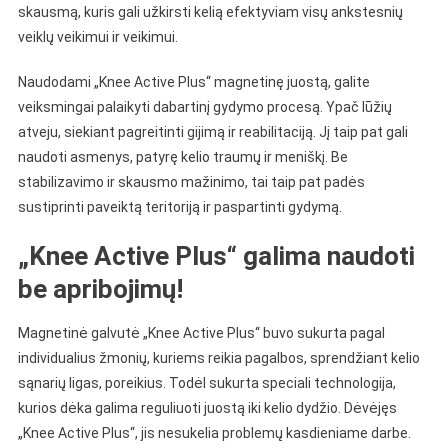
skausmą, kuris gali užkirsti kelią efektyviam visų ankstesnių
veiklų veikimui ir veikimui.
Naudodami „Knee Active Plus“ magnetinę juostą, galite
veiksmingai palaikyti dabartinį gydymo procesą. Ypač lūžių
atveju, siekiant pagreitinti gijimą ir reabilitaciją. Jį taip pat gali
naudoti asmenys, patyrę kelio traumų ir meniškį. Be
stabilizavimo ir skausmo mažinimo, tai taip pat padės
sustiprinti paveiktą teritoriją ir paspartinti gydymą.
„Knee Active Plus“ galima naudoti
be apribojimų!
Magnetinė galvutė „Knee Active Plus“ buvo sukurta pagal
individualius žmonių, kuriems reikia pagalbos, sprendžiant kelio
sąnarių ligas, poreikius. Todėl sukurta speciali technologija,
kurios dėka galima reguliuoti juostą iki kelio dydžio. Dėvėjęs
„Knee Active Plus“, jis nesukelia problemų kasdieniame darbe.