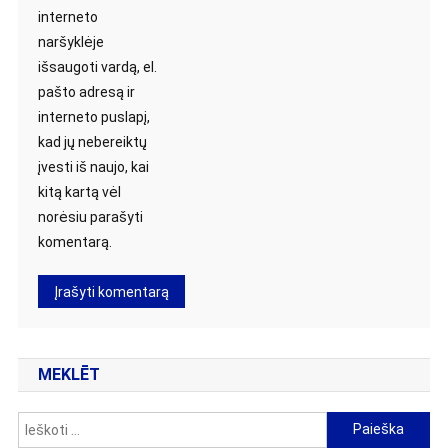
interneto
naršyklėje
išsaugoti vardą, el.
pašto adresą ir
interneto puslapį,
kad jų nebereiktų
įvesti iš naujo, kai
kitą kartą vėl
norėsiu parašyti
komentarą.
MEKLĒT
Ieškoti: