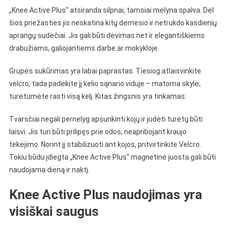
„Knee Active Plus“ atsiranda silpnai, tamsiai mėlyna spalva. Dėl
šios priežasties jis neskatina kitų dėmesio ir netrukdo kasdienių
aprangų sudėčiai. Jis gali būti dėvimas net ir elegantiškiems
drabužiams, galiojantiems darbe ar mokykloje.
Grupės sukūrimas yra labai paprastas. Tiesiog atlaisvinkite
velcro, tada padėkite jį kelio sąnario viduje – matoma skylė,
turėtumėte rasti visą kelį. Kitas žingsnis yra tinkamas.
Tvarsčiai negali pernelyg apsunkinti kojų ir judėti turėtų būti
laisvi. Jis turi būti prilipęs prie odos, neapribojant kraujo
tekėjimo. Norint jį stabilizuoti ant kojos, pritvirtinkite Velcro.
Tokiu būdu įdiegta „Knee Active Plus“ magnetinė juosta gali būti
naudojama dieną ir naktį.
Knee Active Plus naudojimas yra
visiškai saugus