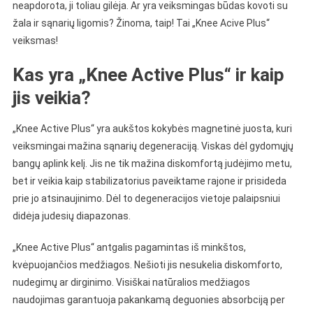
neapdorota, ji toliau gilėja. Ar yra veiksmingas būdas kovoti su
žala ir sąnarių ligomis? Žinoma, taip! Tai „Knee Acive Plus“
veiksmas!
Kas yra „Knee Active Plus“ ir kaip
jis veikia?
„Knee Active Plus“ yra aukštos kokybės magnetinė juosta, kuri
veiksmingai mažina sąnarių degeneraciją. Viskas dėl gydomųjų
bangų aplink kelį. Jis ne tik mažina diskomfortą judėjimo metu,
bet ir veikia kaip stabilizatorius paveiktame rajone ir prisideda
prie jo atsinaujinimo. Dėl to degeneracijos vietoje palaipsniui
didėja judesių diapazonas.
„Knee Active Plus“ antgalis pagamintas iš minkštos,
kvėpuojančios medžiagos. Nešioti jis nesukelia diskomforto,
nudegimų ar dirginimo. Visiškai natūralios medžiagos
naudojimas garantuoja pakankamą deguonies absorbciją per