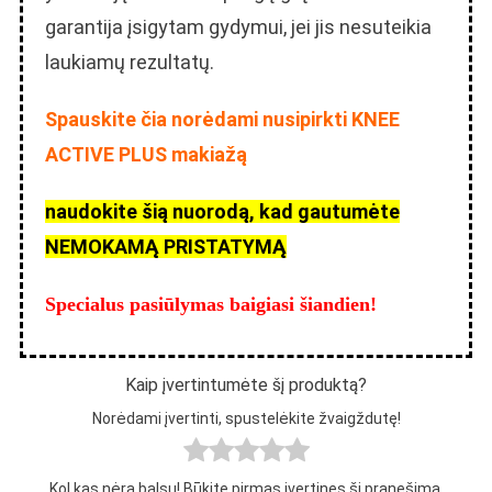
garantija įsigytam gydymui, jei jis nesuteikia
laukiamų rezultatų.
Spauskite čia norėdami nusipirkti KNEE
ACTIVE PLUS makiažą
naudokite šią nuorodą, kad gautumėte
NEMOKAMĄ PRISTATYMĄ
Specialus pasiūlymas baigiasi šiandien!
Kaip įvertintumėte šį produktą?
Norėdami įvertinti, spustelėkite žvaigždutę!
Kol kas nėra balsų! Būkite pirmas įvertinęs šį pranešimą.