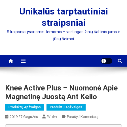
Skip
Unikalūs tarptautiniai
to
content
straipsniai
Straipsniai įvairiomis temomis – vertingas žinių šaltinis jums ir
jūsų šeimai
Knee Active Plus – Nuomonė Apie
Magnetinę Juostą Ant Kelio
Produktų Apžvalgos
Produktų Apžvalgos
Writer
On
2019 27 Gegužės
Parašyti Komentarą
Knee