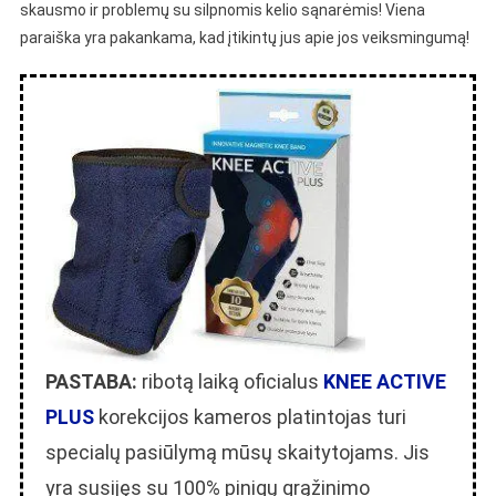
skausmo ir problemų su silpnomis kelio sąnarėmis! Viena
paraiška yra pakankama, kad įtikintų jus apie jos veiksmingumą!
PASTABA:
ribotą laiką oficialus
KNEE ACTIVE
PLUS
korekcijos kameros platintojas turi
specialų pasiūlymą mūsų skaitytojams. Jis
yra susijęs su 100% pinigų grąžinimo