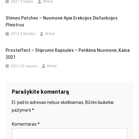
2021 3 liepos
Writer
Stimeo Patches – Nuomonė Apie Erekcijos Disfunkcijos
Pleistrus
2019 8 birželio
Writer
Prostaffect – Stiprumo Kapsulės – Patikima Nuomonė, Kaina
2021
2021 23 sausio
Writer
Parašykite komentarą
El. pašto adresas nebus skelbiamas.
Būtini laukeliai
pažymėti
*
Komentaras
*