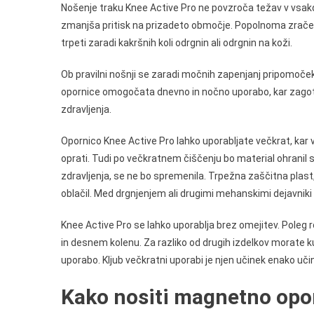
Nošenje traku Knee Active Pro ne povzroča težav v vsakda
zmanjša pritisk na prizadeto območje. Popolnoma zračen
trpeti zaradi kakršnih koli odrgnin ali odrgnin na koži.
Ob pravilni nošnji se zaradi močnih zapenjanj pripomoče
opornice omogočata dnevno in nočno uporabo, kar zagot
zdravljenja.
Opornico Knee Active Pro lahko uporabljate večkrat, kar
oprati. Tudi po večkratnem čiščenju bo material ohranil 
zdravljenja, se ne bo spremenila. Trpežna zaščitna pla
oblačil. Med drgnjenjem ali drugimi mehanskimi dejavniki
Knee Active Pro se lahko uporablja brez omejitev. Poleg 
in desnem kolenu. Za razliko od drugih izdelkov morate ku
uporabo. Kljub večkratni uporabi je njen učinek enako učin
Kako nositi magnetno opo