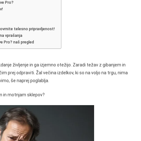
ve Pro?
v!
em
vrnite telesno pripravljenost!
na vprašanja
ve Pro? naš pregled
nje življenje in ga izjemno otežijo. Zaradi težav z gibanjem in
im prej odpraviti. Žal večina izdelkov, ki so na voljo na trgu, nima
imo, še naprej poglablja.
am in motnjam sklepov?