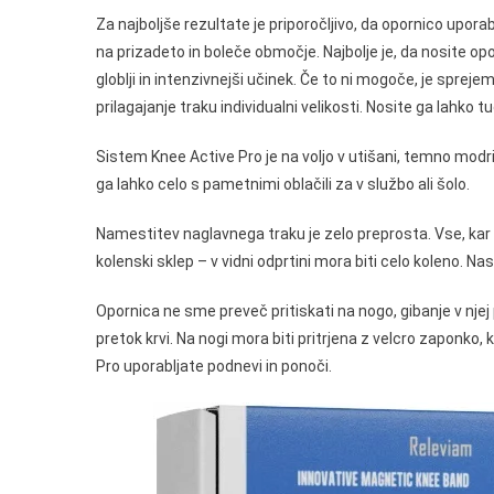
Za najboljše rezultate je priporočljivo, da opornico upora
na prizadeto in boleče območje. Najbolje je, da nosite o
globlji in intenzivnejši učinek. Če to ni mogoče, je sprej
prilagajanje traku individualni velikosti. Nosite ga lahko 
Sistem Knee Active Pro je na voljo v utišani, temno modri
ga lahko celo s pametnimi oblačili za v službo ali šolo.
Namestitev naglavnega traku je zelo preprosta. Vse, kar m
kolenski sklep – v vidni odprtini mora biti celo koleno. Nasl
Opornica ne sme preveč pritiskati na nogo, gibanje v njej
pretok krvi. Na nogi mora biti pritrjena z velcro zaponko,
Pro uporabljate podnevi in ponoči.