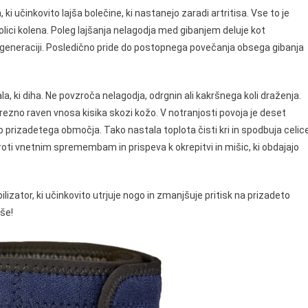
 učinkovito lajša bolečine, ki nastanejo zaradi artritisa. Vse to je
lici kolena. Poleg lajšanja nelagodja med gibanjem deluje kot
regeneraciji. Posledično pride do postopnega povečanja obsega gibanja
, ki diha. Ne povzroča nelagodja, odrgnin ali kakršnega koli draženja.
zno raven vnosa kisika skozi kožo. V notranjosti povoja je deset
rizadetega območja. Tako nastala toplota čisti kri in spodbuja celic
roti vnetnim spremembam in prispeva k okrepitvi in mišic, ki obdajajo
lizator, ki učinkovito utrjuje nogo in zmanjšuje pritisk na prizadeto
še!