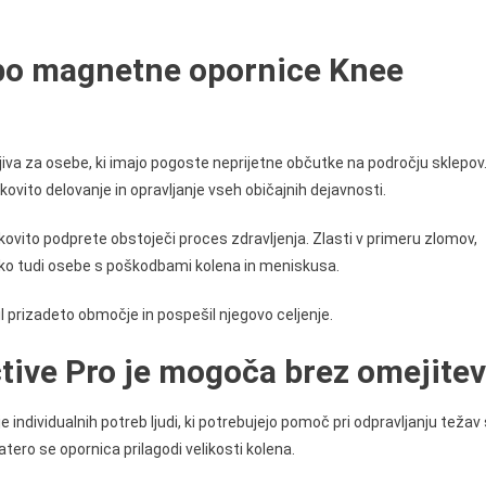
o magnetne opornice Knee
iva za osebe, ki imajo pogoste neprijetne občutke na področju sklepov
kovito delovanje in opravljanje vseh običajnih dejavnosti.
vito podprete obstoječi proces zdravljenja. Zlasti v primeru zlomov,
 lahko tudi osebe s poškodbami kolena in meniskusa.
il prizadeto območje in pospešil njegovo celjenje.
ive Pro je mogoča brez omejitev
e individualnih potreb ljudi, ki potrebujejo pomoč pri odpravljanju težav 
atero se opornica prilagodi velikosti kolena.