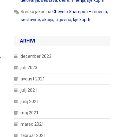
delovanje, sestava, cena, mnenja, kje kupiti
Srečko jakoš
na
Chevelo Shampoo – mnenja,
sestavine, akcija, trgovina, kje kupiti
ARHIVI
december 2023
e
julij 2023
avgust 2021
julij 2021
junij 2021
maj 2021
marec 2021
februar 2021