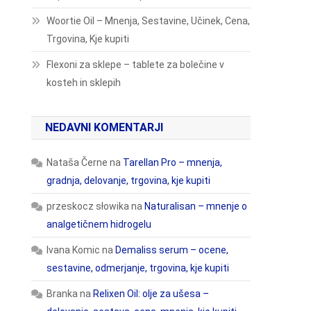
Woortie Oil – Mnenja, Sestavine, Učinek, Cena,
Trgovina, Kje kupiti
Flexoni za sklepe – tablete za bolečine v
kosteh in sklepih
NEDAVNI KOMENTARJI
Nataša Černe
na
Tarellan Pro – mnenja,
gradnja, delovanje, trgovina, kje kupiti
przeskocz słowika
na
Naturalisan – mnenje o
analgetičnem hidrogelu
Ivana Komic
na
Demaliss serum – ocene,
sestavine, odmerjanje, trgovina, kje kupiti
Branka
na
Relixen Oil: olje za ušesa –