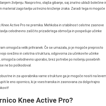
njem življenju. Nasprotno, olajša gibanje, saj znatno ublaži bolečine i
 material zagotavlja ustrezno kroženje zraka. Zaradi tega ni mogoče
k Knee Active Pro ne premika. Mehkoba in stabilnost celotne zasnove
avlja celodnevno zaščito prizadetega območja in pospešuje učinke
 vam omogoča velik prihranek. Če se umazala, jo je mogoče preprosto
svojo svežino in celotna struktura, odgovorna za učinkovite učinke
st, omogoča celodnevno uporabo, brez potrebe po nošenju posebnih
 se ne bo poškodoval.
robustne in za uporabnika varne strukture ga je mogoče nositi na leve
piti le eno opornico, ki je vsestranska in zasnovana za dolgotrajno
kovit!
rnico Knee Active Pro?