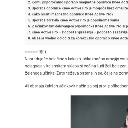
Komu priporočamo uporabo magnetne opornice Knee Acti
O
Uporaba opornice Knee Active Pro je mogoča brez omejite
Magnetn
Kako nositi magnetno opornico Knee Active Pro?
Traku
Uporaba zdravila Knee Active Pro je popolnoma varna
Na
Z učinkovitim delovanjem pripomočka Knee Active Pro si po
Kolenih
Knee Active Pro – Pogosta vprašanja – pogosto zastavlje
Ali se je vredno odločiti za korekcijsko opornico Knee Acti
0
(
0
)
Napredujoče bolečine v kolenih lahko močno omejijo vsakda
nelagodja v kolenskem sklepu si večina ljudi želi bolezen č
želenega učinka. Zato težava ostane in se, če je ne zdrav
Ali obstaja kakšen učinkovit način za boj proti poškodb