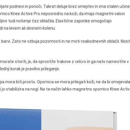
bljate podnevi in ponoči. Takrat deluje brez omejitev in ima stalen učine
pornico Knee Active Pro neposredno na koži, da imajo magnetni valovi
emljivo tudi nošenje čez oblačila. Elastične zaponke omogočajo
tudi na levem ali desnem kolenu.
 barvi. Zato ne vzbuja pozornosti in ne moti vsakodnevnih oblačil. Nosi
orate storiti, je, da sprostite trakove z velcro in ga nato namestite v
ednji korak je pravilno prileganje.
 pa mora biti prosto. Opornica se mora prilegati koži, ne da bi omejeval
 ki jo stabilizira na nogi. Na ta način lahko magnetno opornico Knee Acti