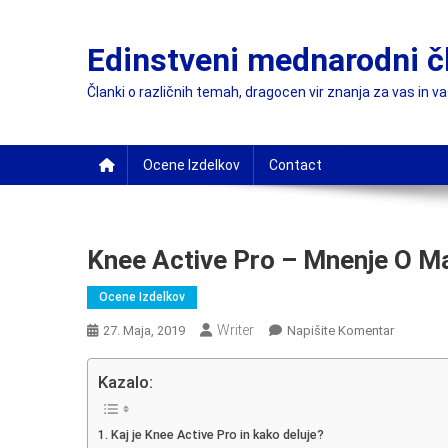
Skip
to
Edinstveni mednarodni č
content
Članki o različnih temah, dragocen vir znanja za vas in v
Ocene Izdelkov
Contact
Knee Active Pro – Mnenje O M
Ocene Izdelkov
Writer
On
27. Maja, 2019
Napišite Komentar
Knee
Active
Kazalo:
Pro
–
Kaj je Knee Active Pro in kako deluje?
Mnenje