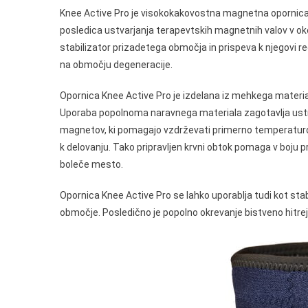
Knee Active Pro je visokokakovostna magnetna opornica, ki
posledica ustvarjanja terapevtskih magnetnih valov v oko
stabilizator prizadetega območja in prispeva k njegovi 
na območju degeneracije.
Opornica Knee Active Pro je izdelana iz mehkega materiala
Uporaba popolnoma naravnega materiala zagotavlja ustre
magnetov, ki pomagajo vzdrževati primerno temperaturo p
k delovanju. Tako pripravljen krvni obtok pomaga v boju p
boleče mesto.
Opornica Knee Active Pro se lahko uporablja tudi kot stabi
območje. Posledično je popolno okrevanje bistveno hitrej