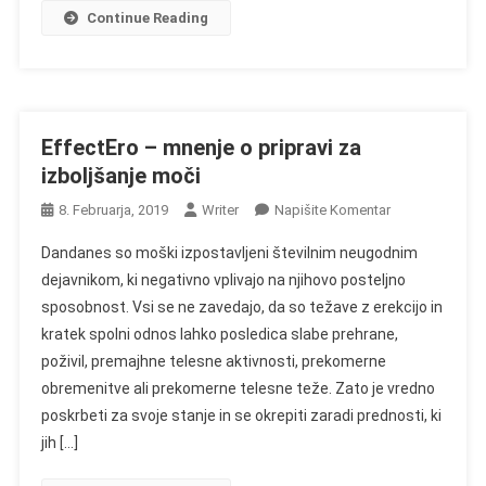
Žil
Continue Reading
EffectEro – mnenje o pripravi za
izboljšanje moči
On
8. Februarja, 2019
Writer
Napišite Komentar
EffectEro
Dandanes so moški izpostavljeni številnim neugodnim
–
dejavnikom, ki negativno vplivajo na njihovo posteljno
Mnenje
sposobnost. Vsi se ne zavedajo, da so težave z erekcijo in
O
kratek spolni odnos lahko posledica slabe prehrane,
Pripravi
Za
poživil, premajhne telesne aktivnosti, prekomerne
Izboljšanje
obremenitve ali prekomerne telesne teže. Zato je vredno
Moči
poskrbeti za svoje stanje in se okrepiti zaradi prednosti, ki
jih […]