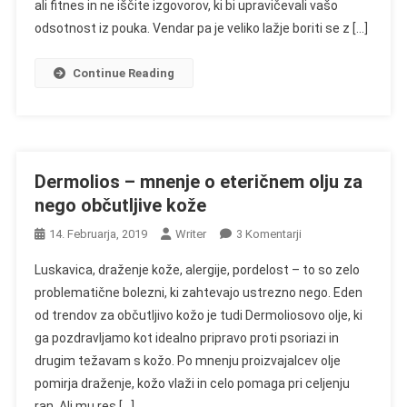
Šumečih
ali fitnes in ne iščite izgovorov, ki bi upravičevali vašo
Dietnih
odsotnost iz pouka. Vendar pa je veliko lažje boriti se z […]
Tabletah
Continue Reading
Dermolios – mnenje o eteričnem olju za
nego občutljive kože
Na
14. Februarja, 2019
Writer
3 Komentarji
Dermolios
Luskavica, draženje kože, alergije, pordelost – to so zelo
–
problematične bolezni, ki zahtevajo ustrezno nego. Eden
Mnenje
od trendov za občutljivo kožo je tudi Dermoliosovo olje, ki
O
ga pozdravljamo kot idealno pripravo proti psoriazi in
Eteričnem
Olju
drugim težavam s kožo. Po mnenju proizvajalcev olje
Za
pomirja draženje, kožo vlaži in celo pomaga pri celjenju
Nego
ran. Ali mu res […]