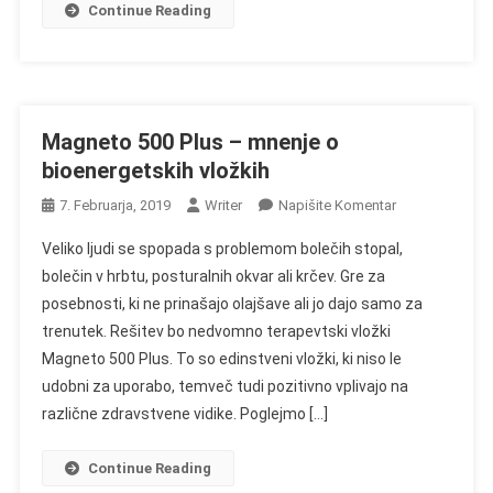
Continue Reading
Magneto 500 Plus – mnenje o
bioenergetskih vložkih
On
7. Februarja, 2019
Writer
Napišite Komentar
Magneto
Veliko ljudi se spopada s problemom bolečih stopal,
500
bolečin v hrbtu, posturalnih okvar ali krčev. Gre za
Plus
posebnosti, ki ne prinašajo olajšave ali jo dajo samo za
–
trenutek. Rešitev bo nedvomno terapevtski vložki
Mnenje
O
Magneto 500 Plus. To so edinstveni vložki, ki niso le
Bioenergetskih
udobni za uporabo, temveč tudi pozitivno vplivajo na
Vložkih
različne zdravstvene vidike. Poglejmo […]
Continue Reading