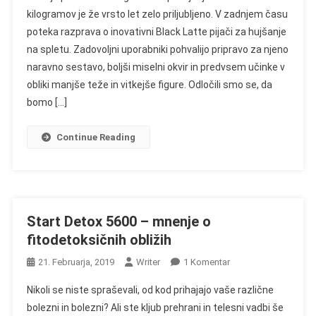
Latte
kilogramov je že vrsto let zelo priljubljeno. V zadnjem času
–
poteka razprava o inovativni Black Latte pijači za hujšanje
Mnenje
na spletu. Zadovoljni uporabniki pohvalijo pripravo za njeno
O
Pijači
naravno sestavo, boljši miselni okvir in predvsem učinke v
Za
obliki manjše teže in vitkejše figure. Odločili smo se, da
Hujšanje
bomo […]
Continue Reading
Start Detox 5600 – mnenje o
fitodetoksičnih obližih
Na
21. Februarja, 2019
Writer
1 Komentar
Start
Nikoli se niste spraševali, od kod prihajajo vaše različne
Detox
bolezni in bolezni? Ali ste kljub prehrani in telesni vadbi še
5600