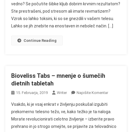
vedno? Se počutite šibke kljub dobrim krvnim rezultatom?
–
Ste prestrašeni, pod stresom ali imate revmatizem?
Mnenje
O
Vzrok so lahko toksini, ki so se gnezdili v vašem telesu.
Fitodetoksičnih
Lahko se jih znebite na enostaven in neboleč način. […]
Obližih
Continue Reading
Bioveliss Tabs – mnenje o šumečih
dietnih tabletah
On
15. Februarja, 2019
Writer
Napišite Komentar
Bioveliss
Vsakdo, ki je vsaj enkrat v življenju poskušal izgubiti
Tabs
prekomerno telesno težo, ve, kako težko je ta naloga.
–
Morate revolucionirati celotno življenje – izberite pravo
Mnenje
prehrano in jo strogo omejite, se prijavite za telovadnico
O