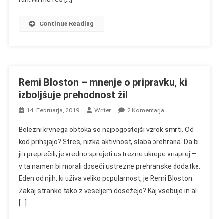
Občutljive
Kože
Continue Reading
Remi Bloston – mnenje o pripravku, ki
izboljšuje prehodnost žil
Na
14. Februarja, 2019
Writer
2 Komentarja
Remi
Bolezni krvnega obtoka so najpogostejši vzrok smrti. Od
Bloston
kod prihajajo? Stres, nizka aktivnost, slaba prehrana. Da bi
–
jih preprečili, je vredno sprejeti ustrezne ukrepe vnaprej –
Mnenje
v ta namen bi morali doseči ustrezne prehranske dodatke.
O
Pripravku,
Eden od njih, ki uživa veliko popularnost, je Remi Bloston.
Ki
Zakaj stranke tako z veseljem dosežejo? Kaj vsebuje in ali
Izboljšuje
[…]
Prehodnost