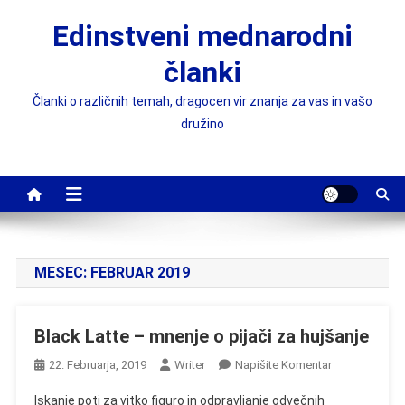
Skip
Edinstveni mednarodni
to
content
članki
Članki o različnih temah, dragocen vir znanja za vas in vašo
družino
MESEC:
FEBRUAR 2019
Black Latte – mnenje o pijači za hujšanje
On
22. Februarja, 2019
Writer
Napišite Komentar
Black
Iskanje poti za vitko figuro in odpravljanje odvečnih